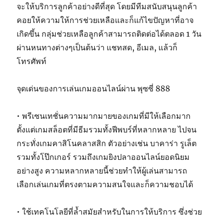
จะให้บริการลูกค้าอย่างดีที่สุด โดยมีทีมสนับสนุนลูกค้า
คอยให้ความให้การช่วยเหลือและก็แก้ไขปัญหาที่อาจ
เกิดขึ้น กลุ่มช่วยเหลือลูกค้าสามารถติดต่อได้ตลอด 1 วัน
ผ่านหนทางต่างๆเป็นต้นว่า แชทสด, อีเมล, แล้วก็
โทรศัพท์
จุดเด่นของการเล่นเกมออนไลน์ผ่าน พุซซี่ 888
• พรีเซนเทชั่นความมากมายของเกมที่มีให้เลือกมาก
ตั้งแต่เกมสล็อตที่มีธีมรวมทั้งฟีพบร์ที่หลากหลาย ไปจน
กระทั่งเกมคาสิโนคลาสสิก ตัวอย่างเช่น บาคาร่า รูเล็ต
รวมทั้งโป๊กเกอร์ รวมถึงเกมยิงปลาออนไลน์ยอดนิยม
อย่างสูง ความหลากหลายนี้ช่วยทำให้ผู้เล่นสามารถ
เลือกเล่นเกมที่ตรงตามความสนใจและก็ความชอบได้
• ใช้เทคโนโลยีที่ล้ำสมัยสำหรับในการให้บริการ ซึ่งช่วย