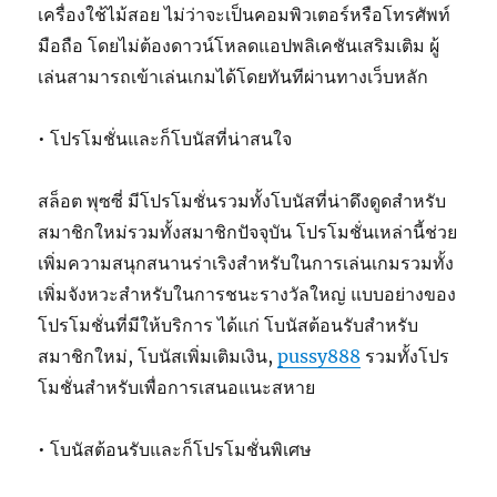
เครื่องใช้ไม้สอย ไม่ว่าจะเป็นคอมพิวเตอร์หรือโทรศัพท์
มือถือ โดยไม่ต้องดาวน์โหลดแอปพลิเคชันเสริมเติม ผู้
เล่นสามารถเข้าเล่นเกมได้โดยทันทีผ่านทางเว็บหลัก
• โปรโมชั่นและก็โบนัสที่น่าสนใจ
สล็อต พุซซี่ มีโปรโมชั่นรวมทั้งโบนัสที่น่าดึงดูดสำหรับ
สมาชิกใหม่รวมทั้งสมาชิกปัจจุบัน โปรโมชั่นเหล่านี้ช่วย
เพิ่มความสนุกสนานร่าเริงสำหรับในการเล่นเกมรวมทั้ง
เพิ่มจังหวะสำหรับในการชนะรางวัลใหญ่ แบบอย่างของ
โปรโมชั่นที่มีให้บริการ ได้แก่ โบนัสต้อนรับสำหรับ
สมาชิกใหม่, โบนัสเพิ่มเติมเงิน,
pussy888
รวมทั้งโปร
โมชั่นสำหรับเพื่อการเสนอแนะสหาย
• โบนัสต้อนรับและก็โปรโมชั่นพิเศษ