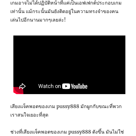
เกมอาจไม่ได้ปฏิบัติหน้าที่แค่เป็นเอฟเฟกต์ประกอบเกม
เท่านั้น แม้กระนั้นมันยังติดอยู่ในความทรงจำของคน
เล่นไปอีกนานมากๆเลยล่ะ!
เสียงแจ็คพอตของเกม pussy888 มักผูกกับขณะที่พวก
เราสนใจเยอะที่สุด
ช่วงที่เสียงแจ็คพอตของเกม pussy888 ดังขึ้น มันไม่ใช่