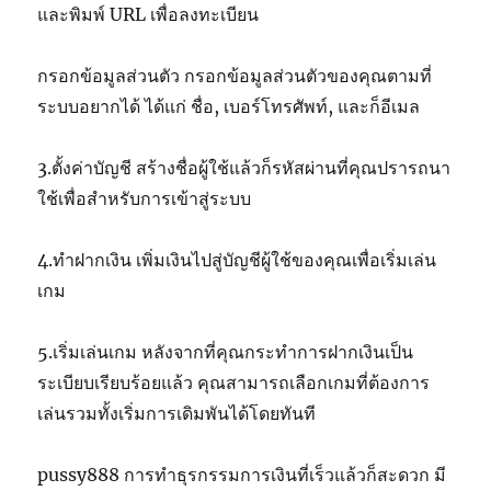
และพิมพ์ URL เพื่อลงทะเบียน
กรอกข้อมูลส่วนตัว กรอกข้อมูลส่วนตัวของคุณตามที่
ระบบอยากได้ ได้แก่ ชื่อ, เบอร์โทรศัพท์, และก็อีเมล
3.ตั้งค่าบัญชี สร้างชื่อผู้ใช้แล้วก็รหัสผ่านที่คุณปรารถนา
ใช้เพื่อสำหรับการเข้าสู่ระบบ
4.ทำฝากเงิน เพิ่มเงินไปสู่บัญชีผู้ใช้ของคุณเพื่อเริ่มเล่น
เกม
5.เริ่มเล่นเกม หลังจากที่คุณกระทำการฝากเงินเป็น
ระเบียบเรียบร้อยแล้ว คุณสามารถเลือกเกมที่ต้องการ
เล่นรวมทั้งเริ่มการเดิมพันได้โดยทันที
pussy888 การทำธุรกรรมการเงินที่เร็วแล้วก็สะดวก มี