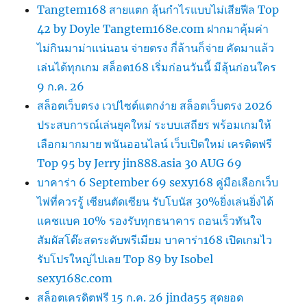
Tangtem168 สายแตก ลุ้นกำไรแบบไม่เสียฟีล Top
42 by Doyle Tangtem168e.com ฝากมาคุ้มค่า
ไม่กินมาม่าแน่นอน จ่ายตรง กี่ล้านก็จ่าย คัดมาแล้ว
เล่นได้ทุกเกม สล็อต168 เริ่มก่อนวันนี้ มีลุ้นก่อนใคร
9 ก.ค. 26
สล็อตเว็บตรง เวปไซต์แตกง่าย สล็อตเว็บตรง 2026
ประสบการณ์เล่นยุคใหม่ ระบบเสถียร พร้อมเกมให้
เลือกมากมาย พนันออนไลน์ เว็บเปิดใหม่ เครดิตฟรี
Top 95 by Jerry jin888.asia 30 AUG 69
บาคาร่า 6 September 69 sexy168 คู่มือเลือกเว็บ
ไพ่ที่ควรรู้ เซียนตัดเซียน รับโบนัส 30%ยิ่งเล่นยิ่งได้
แคชแบค 10% รองรับทุกธนาคาร ถอนเร็วทันใจ
สัมผัสโต๊ะสดระดับพรีเมียม บาคาร่า168 เปิดเกมไว
รับโปรใหญ่ไปเลย Top 89 by Isobel
sexy168c.com
สล็อตเครดิตฟรี 15 ก.ค. 26 jinda55 สุดยอด