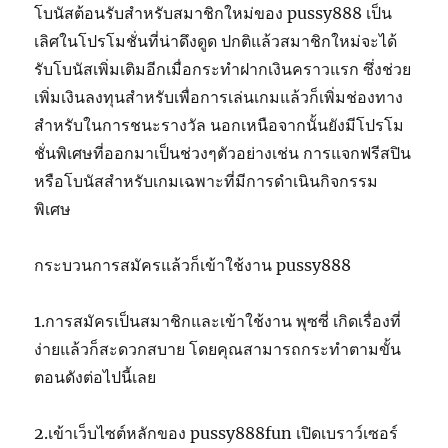
โบนัสต้อนรับสำหรับสมาชิกใหม่ของ pussy888 เป็น
เลิศในโปรโมชั่นที่น่าดึงดูด ปกติแล้วสมาชิกใหม่จะได้
รับโบนัสเพิ่มเติมอีกเมื่อกระทำฝากเงินคราวแรก ซึ่งช่วย
เพิ่มเงินลงทุนสำหรับเพื่อการเล่นเกมแล้วก็เพิ่มช่องทาง
สำหรับในการชนะรางวัล นอกเหนือจากนั้นยังมีโปรโม
ชั่นพิเศษที่ออกมาเป็นช่วงๆตัวอย่างเช่น การแจกฟรีสปิน
หรือโบนัสสำหรับเกมเฉพาะที่มีการดำเนินกิจกรรม
พิเศษ
กระบวนการสมัครแล้วก็เข้าใช้งาน pussy888
1.การสมัครเป็นสมาชิกและเข้าใช้งาน พุซซี่ เกิดเรื่องที่
ง่ายแล้วก็สะดวกสบาย โดยคุณสามารถกระทำตามขั้น
ตอนดังต่อไปนี้เลย
2.เข้าเว็บไซต์หลักของ pussy888fun เปิดเบราว์เซอร์