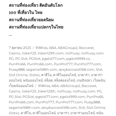
สถานที่ท่องเที่ยว ติดอันดับโลก
100 ที่เที่ยวใน ไทย
สถานที่ท่องเที่ยวยอดนิยม
สถานที่ท่องเที่ยวแปลกๆในไทย
…
เขียน
หมวด
7 ตุลาคม 2023
918Kiss
,
ABA
,
ABAGroup2
,
Baccarat
,
เมื่อ
หมู่
Casino
,
Joker123
,
Joker123th.com
,
no1huay
,
no1huay.com
,
PG
,
PG Slot
,
PGSlot
,
pgslot77.com
,
pgslot9999.co
,
PunPro66
,
PunPro66.com
,
PunPro777
,
PunPro777.com
,
Pussy888
,
sagame168th.com
,
sexybaccarat168.com
,
Slot
,
Slot Online
,
Slotxo
,
คาสิโน
,
คาสิโนออนไลน์
,
บาคาร่า
,
บาคาร่า
ออนไลน์
,
พนันออนไลน์
,
สล็อต
,
สล็อตออนไลน์
,
เกมยิงปลา
,
เว็บพนัน
,
ป้าย
เว็บพนันออนไลน์
918Kiss
,
ABA
,
ABAGroup2
,
Baccarat
,
กำกับ
Casino
,
Joker123
,
Joker123th
,
no1huay
,
no1huay.com
,
PG
,
PG Slot
,
PGSlot
,
pgslot77.com
,
pgslot999.com
,
PunPro66
,
PunPro66.com
,
PunPro777
,
PunPro777.com
,
Pussy888
,
sagame168th.com
,
sexybaccarat168.com
,
Slot
,
Slot Online
,
Slotxo
,
คาสิโน
,
คาสิโนออนไลน์
,
บาคาร่า
,
บาคาร่าออนไลน์
,
พนัน