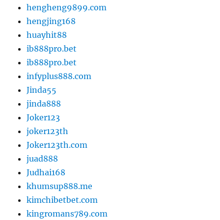
hengheng9899.com
hengjing168
huayhit88
ib888pro.bet
ib888pro.bet
infyplus888.com
Jinda55
jinda888
Joker123
joker123th
Joker123th.com
juad888
Judhai168
khumsup888.me
kimchibetbet.com
kingromans789.com