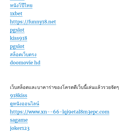
หนังโป๊ไทย
1xbet
https://funny18.net
pgslot
kiss918
pgslot
สล็อตเว็บตรง
doomovie hd
เว็บสล็อตและบาคาร่าของโครตดีเว็บนี้เล่นแล้วรวยจัดๆ
918kiss
ดูหนังออนไลน์
https://www.xn--66-lqi9etal8m3epc.com
sagame
joker123