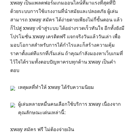
xway เป็นแพลตฟอร์มเกมออนไลน์ที่มาแรงที่สุดที่ปี
ด้วยระบบการใช้แรงงานที่นำสมัยและปลอดภัย ผู้เล่น
สามารถ xway สมัคร ได้ง่ายดายเพียงไม่กี่ขั้นตอน แล้ว
ก็ไปสู่ xway เข้าสู่ระบบ ได้อย่างรวดเร็วทันใจ อีกทั้งยังมี
โปรโมชั่น xway เครดิตฟรี แจกจริงวันแล้ววันเล่า เพื่อ
มอบโอกาสสำหรับการได้กำไรและก็สร้างความคุ้ม
ราคาตั้งแต่ทีแรกที่เริ่มเล่น ถ้าคุณกำลังมองหาเว็บเกมที่
ไว้ใจได้รวมทั้งตอบปัญหาครบทุกด้าน xway เป็นคำ
ตอบ
เหตุผลที่ทำให้ xway ได้รับความนิยม
ผู้เล่นหลายหมื่นคนเลือกใช้บริการ xway เนื่องจาก
คุณลักษณะเด่นเหล่านี้:
xway สมัคร ฟรี ไม่ต้องจ่ายเงิน