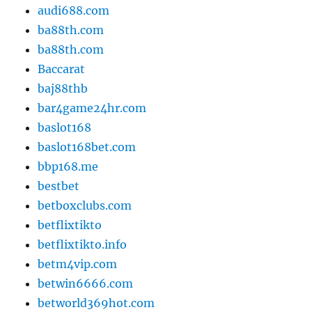
audi688.com
ba88th.com
ba88th.com
Baccarat
baj88thb
bar4game24hr.com
baslot168
baslot168bet.com
bbp168.me
bestbet
betboxclubs.com
betflixtikto
betflixtikto.info
betm4vip.com
betwin6666.com
betworld369hot.com