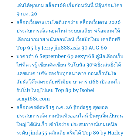
เล่นได้ทุกเกม สล็อต168 เริ่มก่อนวันนี้ มีลุ้นก่อนใคร
9 ก.ค. 26
สล็อตเว็บตรง เวปไซต์แตกง่าย สล็อตเว็บตรง 2026
ประสบการณ์เล่นยุคใหม่ ระบบเสถียร พร้อมเกมให้
เลือกมากมาย พนันออนไลน์ เว็บเปิดใหม่ เครดิตฟรี
Top 95 by Jerry jin888.asia 30 AUG 69
บาคาร่า 6 September 69 sexy168 คู่มือเลือกเว็บ
ไพ่ที่ควรรู้ เซียนตัดเซียน รับโบนัส 30%ยิ่งเล่นยิ่งได้
แคชแบค 10% รองรับทุกธนาคาร ถอนเร็วทันใจ
สัมผัสโต๊ะสดระดับพรีเมียม บาคาร่า168 เปิดเกมไว
รับโปรใหญ่ไปเลย Top 89 by Isobel
sexy168c.com
สล็อตเครดิตฟรี 15 ก.ค. 26 jinda55 สุดยอด
ประสบการณ์ความบันเทิงออนไลน์ ปั้นทุนจิ๋มเป็นทุน
ใหญ่ ได้เงินเร็ว เข้าใจง่าย ประสบการณ์เกมเหนือ
ระดับ jinda55 คลิกเดียวเริ่มได้ Top 89 by Harley