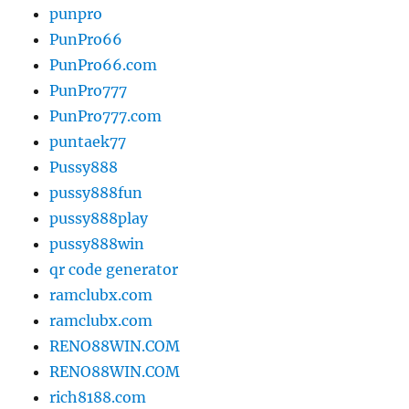
punpro
PunPro66
PunPro66.com
PunPro777
PunPro777.com
puntaek77
Pussy888
pussy888fun
pussy888play
pussy888win
qr code generator
ramclubx.com
ramclubx.com
RENO88WIN.COM
RENO88WIN.COM
rich8188.com