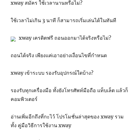
xway สมัคร ใช้เวลานานหรือไม่?
ใช้เวลาไม่เกิน 3 นาที ก็สามารถเริ่มเล่นได้ในทันที
xway เครดิตฟรี ถอนออกมาได้จริงหรือไม่?
ถอนได้จริง เพียงแค่เอาอย่างเงื่อนไขที่กำหนด
xway เข้าระบบ รองรับอุปกรณ์ใดบ้าง?
รองรับทุกเครื่องมือ ทั้งยังโทรศัพท์มือถือ แท็บเล็ต แล้วก็
คอมพิวเตอร์
อ่านเพิ่มอีกถึงที่กะไว้ โปรโมชั่นล่าสุดของ xway รวม
ทั้ง คู่มือวิธีการใช้งาน xway