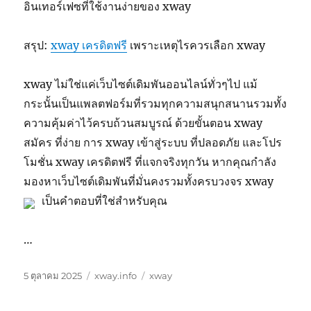
อินเทอร์เฟซที่ใช้งานง่ายของ xway
สรุป:
xway เครดิตฟรี
เพราะเหตุไรควรเลือก xway
xway ไม่ใช่แค่เว็บไซต์เดิมพันออนไลน์ทั่วๆไป แม้
กระนั้นเป็นแพลตฟอร์มที่รวมทุกความสนุกสนานรวมทั้ง
ความคุ้มค่าไว้ครบถ้วนสมบูรณ์ ด้วยขั้นตอน xway
สมัคร ที่ง่าย การ xway เข้าสู่ระบบ ที่ปลอดภัย และโปร
โมชั่น xway เครดิตฟรี ที่แจกจริงทุกวัน หากคุณกำลัง
มองหาเว็บไซต์เดิมพันที่มั่นคงรวมทั้งครบวงจร xway
เป็นคำตอบที่ใช่สำหรับคุณ
…
เขียน
หมวด
ป้าย
5 ตุลาคม 2025
xway.info
xway
เมื่อ
หมู่
กำกับ