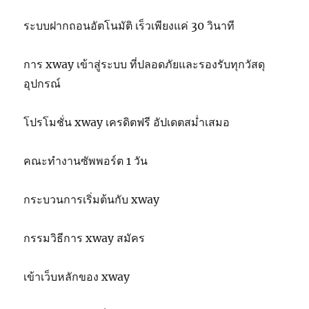
ระบบฝากถอนอัตโนมัติ เร็วเพียงแค่ 30 วินาที
การ xway เข้าสู่ระบบ ที่ปลอดภัยและรองรับทุกวัสดุ
อุปกรณ์
โปรโมชั่น xway เครดิตฟรี อัปเดตสม่ำเสมอ
คณะทำงานซัพพอร์ต 1 วัน
กระบวนการเริ่มต้นกับ xway
กรรมวิธีการ xway สมัคร
เข้าเว็บหลักของ xway