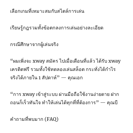
เลือกเกมที่เหมาะสมกับสไตล์การเล่น
เรียนรู้กฎรวมทั้งข้อตกลงการเล่นอย่างละเอียด
กรณีศึกษาจากผู้เล่นจริง
“ผมเพิ่งจะ xway สมัคร ไปเมื่อเดือนที่แล้ว ได้รับ xway
เครดิตฟรี รวมทั้งใช้ทดลองเล่นสล็อต กระทั่งได้กำไร
จริงได้ภายใน 1 สัปดาห์” — คุณเอก
“การ xway เข้าสู่ระบบ ผ่านมือถือใช้งานง่ายดาย ฝาก
ถอนก็เร็วทันใจ ทำให้เล่นได้ทุกที่ที่ต้องการ” — คุณบี
คำถามที่พบมาก (FAQ)