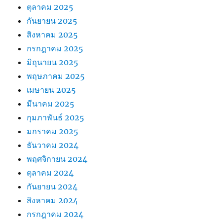
ตุลาคม 2025
กันยายน 2025
สิงหาคม 2025
กรกฎาคม 2025
มิถุนายน 2025
พฤษภาคม 2025
เมษายน 2025
มีนาคม 2025
กุมภาพันธ์ 2025
มกราคม 2025
ธันวาคม 2024
พฤศจิกายน 2024
ตุลาคม 2024
กันยายน 2024
สิงหาคม 2024
กรกฎาคม 2024