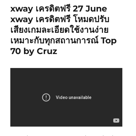
xway เครดิตฟรี 27 June
xway เครดิตฟรี โหมดปรับ
เสียงเกมละเอียดใช้งานง่าย
เหมาะกับทุกสถานการณ์ Top
70 by Cruz