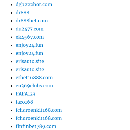
dgb222hot.com
dr888
dr888bet.com
du2477.com
ek4567.com
enjoy24.fun
enjoy24.fun
erisauto.site
erisauto.site
etbet16888.com
eu369clubs.com
FAFA123
faro168
fcharoenkit168.com
fcharoenkit168.com
finfinbet789.com