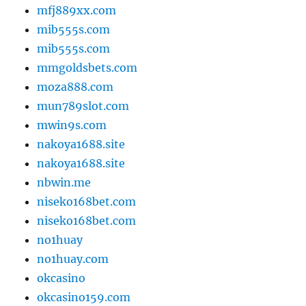
mfj889xx.com
mib555s.com
mib555s.com
mmgoldsbets.com
moza888.com
mun789slot.com
mwin9s.com
nakoya1688.site
nakoya1688.site
nbwin.me
niseko168bet.com
niseko168bet.com
no1huay
no1huay.com
okcasino
okcasino159.com