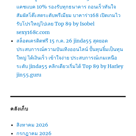
แคชแบค 10% รองรับทุกธนาคาร ถอนเร็วทันใจ
สัมผัสโต๊ะสดระดับพรีเมียม บาคาร่า168 เปิดเกมไว
รับโปรใหญ่ไปเลย Top 89 by Isobel
sexy168c.com
สล็อตเครดิตฟรี 15 ก.ค. 26 jinda55 สุดยอด
ประสบการณ์ความบันเทิงออนไลน์ ปั้นทุนจิ๋มเป็นทุน
ใหญ่ ได้เงินเร็ว เข้าใจง่าย ประสบการณ์เกมเหนือ
ระดับ jinda55 คลิกเดียวเริ่มได้ Top 89 by Harley
jin55.guru
คลังเก็บ
สิงหาคม 2026
กรกฎาคม 2026