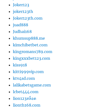
Joker123
joker123th
Joker123th.com
juad888
Judhai168
khumsup888.me
kimchibetbet.com
kingromans789.com
kingxxxbet123.com
kiss918
kitti999vip.com
ktv4sd.com
lalikabetsgame.com
lcbet444.com
lion123สล็อต
lionth168.com