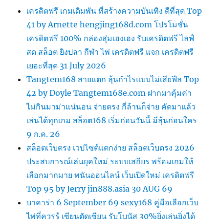
เครดิตฟรี เกมเดิมพัน ที่สร้างความบันเทิง ดีที่สุด Top
41 by Arnette hengjing168d.com โปรโมชั่น
เครดิตฟรี 100% กล่องสุ่มเฮงเฮง รับเครดิตฟรี ไลฟ์
สด สล็อต ยิงปลา กีฬา ไพ่ เครดิตฟรี แจก เครดิตฟรี
เยอะที่สุด 31 July 2026
Tangtem168 สายแตก ลุ้นกำไรแบบไม่เสียฟีล Top
42 by Doyle Tangtem168e.com ฝากมาคุ้มค่า
ไม่กินมาม่าแน่นอน จ่ายตรง กี่ล้านก็จ่าย คัดมาแล้ว
เล่นได้ทุกเกม สล็อต168 เริ่มก่อนวันนี้ มีลุ้นก่อนใคร
9 ก.ค. 26
สล็อตเว็บตรง เวปไซต์แตกง่าย สล็อตเว็บตรง 2026
ประสบการณ์เล่นยุคใหม่ ระบบเสถียร พร้อมเกมให้
เลือกมากมาย พนันออนไลน์ เว็บเปิดใหม่ เครดิตฟรี
Top 95 by Jerry jin888.asia 30 AUG 69
บาคาร่า 6 September 69 sexy168 คู่มือเลือกเว็บ
ไพ่ที่ควรรู้ เซียนตัดเซียน รับโบนัส 30%ยิ่งเล่นยิ่งได้