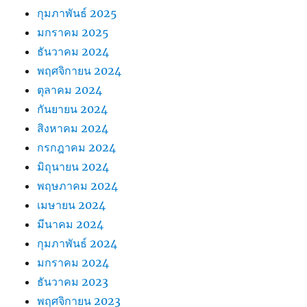
กุมภาพันธ์ 2025
มกราคม 2025
ธันวาคม 2024
พฤศจิกายน 2024
ตุลาคม 2024
กันยายน 2024
สิงหาคม 2024
กรกฎาคม 2024
มิถุนายน 2024
พฤษภาคม 2024
เมษายน 2024
มีนาคม 2024
กุมภาพันธ์ 2024
มกราคม 2024
ธันวาคม 2023
พฤศจิกายน 2023