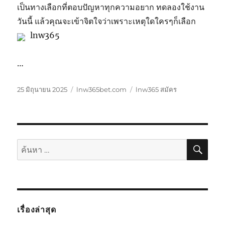
เป็นทางเลือกที่ตอบปัญหาทุกความอยาก ทดลองใช้งาน
วันนี้ แล้วคุณจะเข้าจิตใจว่าเพราะเหตุใดใครๆก็เลือก
lnw365
…
เขียน
หมวด
ป้าย
25 มิถุนายน 2025
lnw365bet.com
lnw365 สมัคร
เมื่อ
หมู่
กำกับ
ค้นห
ค้นหา:
เรื่องล่าสุด