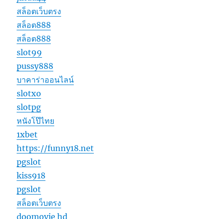
สล็อตเว็บตรง
สล็อต888
สล็อต888
slot99
pussy888
บาคาร่าออนไลน์
slotxo
slotpg
หนังโป๊ไทย
1xbet
https://funny18.net
pgslot
kiss918
pgslot
สล็อตเว็บตรง
doomovie hd