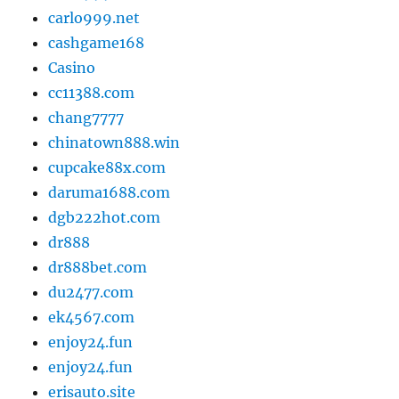
carlo999.net
cashgame168
Casino
cc11388.com
chang7777
chinatown888.win
cupcake88x.com
daruma1688.com
dgb222hot.com
dr888
dr888bet.com
du2477.com
ek4567.com
enjoy24.fun
enjoy24.fun
erisauto.site