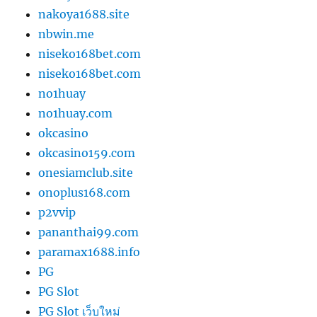
nakoya1688.site
nbwin.me
niseko168bet.com
niseko168bet.com
no1huay
no1huay.com
okcasino
okcasino159.com
onesiamclub.site
onoplus168.com
p2vvip
pananthai99.com
paramax1688.info
PG
PG Slot
PG Slot เว็บใหม่