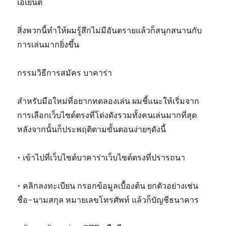
เอเย่นต์
สิ่งพวกนี้ทำให้ผมรู้สึกไม่มีอันตรายแล้วก็สนุกสนานกับ
การเล่นมากยิ่งขึ้น
กรรมวิธีการสมัคร บาคาร่า
สำหรับมือใหม่ที่อยากทดลองเล่น ผมชี้แนะให้เริ่มจาก
การเลือกเว็บไซต์ตรงที่โด่งดังรวมทั้งคนเล่นมากที่สุด
หลังจากนั้นก็ประพฤติตามขั้นตอนง่ายๆดังนี้
• เข้าไปที่เว็บไซต์บาคาร่าเว็บไซต์ตรงที่ปรารถนา
• คลิกลงทะเบียน กรอกข้อมูลเบื้องต้น ยกตัวอย่างเช่น
ชื่อ-นามสกุล หมายเลขโทรศัพท์ แล้วก็บัญชีธนาคาร