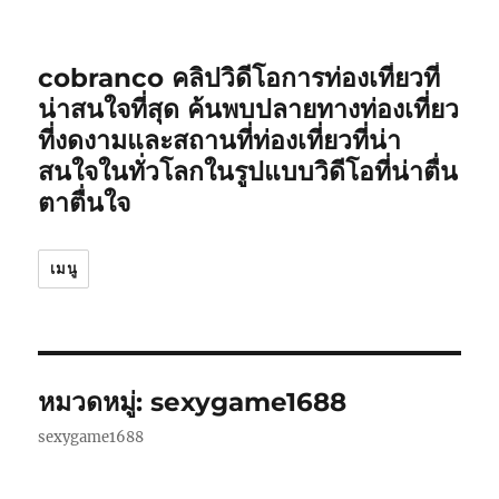
cobranco คลิปวิดีโอการท่องเที่ยวที่
น่าสนใจที่สุด ค้นพบปลายทางท่องเที่ยว
ที่งดงามและสถานที่ท่องเที่ยวที่น่า
สนใจในทั่วโลกในรูปแบบวิดีโอที่น่าตื่น
ตาตื่นใจ
เมนู
หมวดหมู่:
sexygame1688
sexygame1688