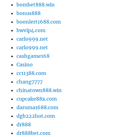
bombet888.win
bonus888
boonlert1688.com
bwvip4.com
carlo999.net
carlo999.net
cashgame168
Casino
cc11388.com
chang7777
chinatown888.win
cupcake88x.com
daruma1688.com
dgb222hot.com
dr888
dr888bet.com