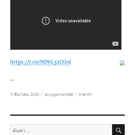
https://t.co/ND6L32CGul
…
เขียน
หมวด
ป้าย
11 ธันวาคม 2025
sexygame1688
บาคาร่า
เมื่อ
หมู่
กำกับ
ค้นห
ค้นหา: