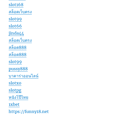
slot168
สล็อตเว็บตรง
slot99
slot66
jinda44
สล็อตเว็บตรง
สล็อต888
สล็อต888
slot99
pussy888
บาคาร่าออนไลน์
slotxo
slotpg
หนังโป๊ไทย
1xbet
https://funny18.net