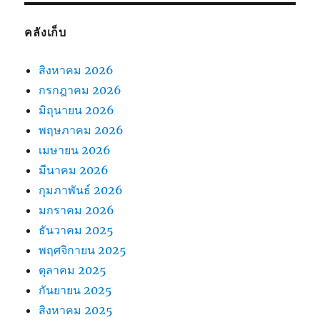
คลังเก็บ
สิงหาคม 2026
กรกฎาคม 2026
มิถุนายน 2026
พฤษภาคม 2026
เมษายน 2026
มีนาคม 2026
กุมภาพันธ์ 2026
มกราคม 2026
ธันวาคม 2025
พฤศจิกายน 2025
ตุลาคม 2025
กันยายน 2025
สิงหาคม 2025