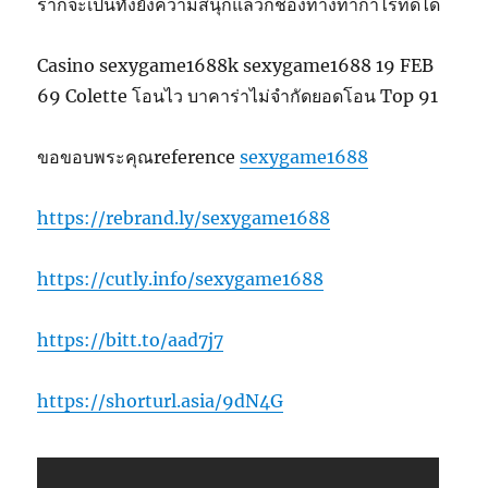
ร่าก็จะเป็นทั้งยังความสนุกแล้วก็ช่องทางทำกำไรที่ดีได้
Casino sexygame1688k sexygame1688 19 FEB
69 Colette โอนไว บาคาร่าไม่จำกัดยอดโอน Top 91
ขอขอบพระคุณreference
sexygame1688
https://rebrand.ly/sexygame1688
https://cutly.info/sexygame1688
https://bitt.to/aad7j7
https://shorturl.asia/9dN4G