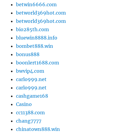
betwin6666.com
betworld369hot.com
betworld369hot.com
bio285th.com
bluewin8888.info
bombet888.win
bonus888
boonlert1688.com
bwvip4.com
carlo999.net
carlo999.net
cashgame168
Casino
cc11388.com
chang7777
chinatown888.win