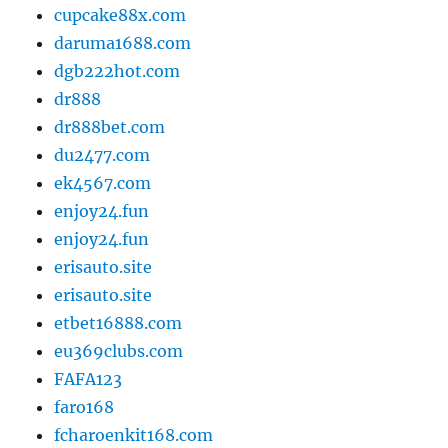
cupcake88x.com
daruma1688.com
dgb222hot.com
dr888
dr888bet.com
du2477.com
ek4567.com
enjoy24.fun
enjoy24.fun
erisauto.site
erisauto.site
etbet16888.com
eu369clubs.com
FAFA123
faro168
fcharoenkit168.com