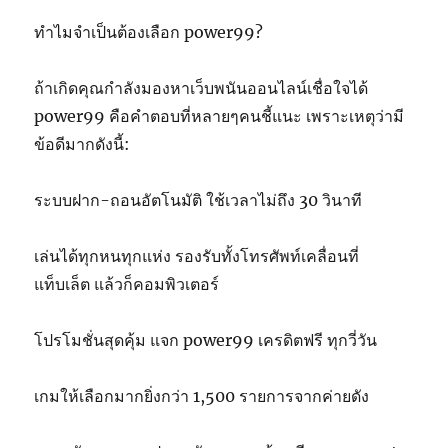
ทำไมจำเป็นต้องเลือก power99?
ถ้าเกิดคุณกำลังมองหาเว็บพนันออนไลน์เชื่อใจได้
power99 คือคำตอบที่หลายๆคนชี้แนะ เพราะเหตุว่ามี
ข้อดีมากดังนี้:
ระบบฝาก-ถอนอัตโนมัติ ใช้เวลาไม่ถึง 30 วินาที
เล่นได้ทุกหนทุกแห่ง รองรับทั้งโทรศัพท์เคลื่อนที่
แท็บเล็ต แล้วก็คอมพิวเตอร์
โปรโมชั่นสุดคุ้ม แจก power99 เครดิตฟรี ทุกวี่วัน
เกมให้เลือกมากยิ่งกว่า 1,500 รายการจากค่ายดัง