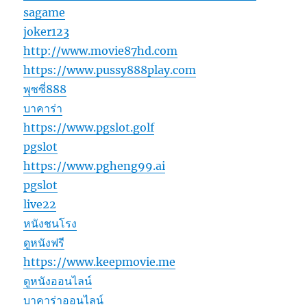
sagame
joker123
http://www.movie87hd.com
https://www.pussy888play.com
พุซซี่888
บาคาร่า
https://www.pgslot.golf
pgslot
https://www.pgheng99.ai
pgslot
live22
หนังชนโรง
ดูหนังฟรี
https://www.keepmovie.me
ดูหนังออนไลน์
บาคาร่าออนไลน์