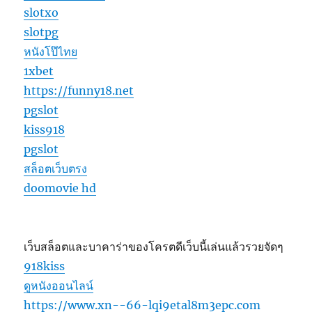
slotxo
slotpg
หนังโป๊ไทย
1xbet
https://funny18.net
pgslot
kiss918
pgslot
สล็อตเว็บตรง
doomovie hd
เว็บสล็อตและบาคาร่าของโครตดีเว็บนี้เล่นแล้วรวยจัดๆ
918kiss
ดูหนังออนไลน์
https://www.xn--66-lqi9etal8m3epc.com