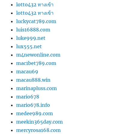
lotto432 ทางเข้า
lotto432 ทางเข้า
luckycat789.com
luis16888.com
luke999.net
lux555.net
m4newonline.com
mac1bet789.com
macau69
macau888.win
marinapluss.com
mario678
mario678.info
medee989.com
meekin365day.com
mercyrosa168.com