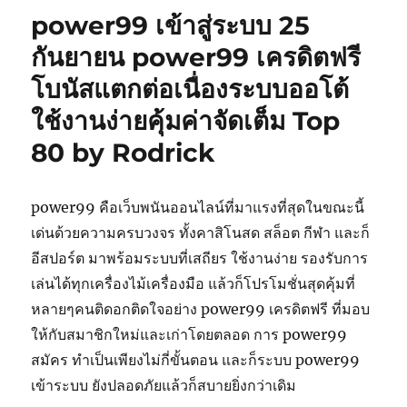
power99 เข้าสู่ระบบ 25
กันยายน power99 เครดิตฟรี
โบนัสแตกต่อเนื่องระบบออโต้
ใช้งานง่ายคุ้มค่าจัดเต็ม Top
80 by Rodrick
power99 คือเว็บพนันออนไลน์ที่มาแรงที่สุดในขณะนี้
เด่นด้วยความครบวงจร ทั้งคาสิโนสด สล็อต กีฬา และก็
อีสปอร์ต มาพร้อมระบบที่เสถียร ใช้งานง่าย รองรับการ
เล่นได้ทุกเครื่องไม้เครื่องมือ แล้วก็โปรโมชั่นสุดคุ้มที่
หลายๆคนติดอกติดใจอย่าง power99 เครดิตฟรี ที่มอบ
ให้กับสมาชิกใหม่และเก่าโดยตลอด การ power99
สมัคร ทำเป็นเพียงไม่กี่ขั้นตอน และก็ระบบ power99
เข้าระบบ ยังปลอดภัยแล้วก็สบายยิ่งกว่าเดิม