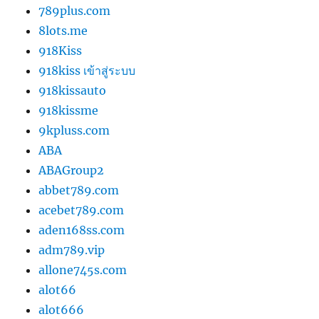
789plus.com
8lots.me
918Kiss
918kiss เข้าสู่ระบบ
918kissauto
918kissme
9kpluss.com
ABA
ABAGroup2
abbet789.com
acebet789.com
aden168ss.com
adm789.vip
allone745s.com
alot66
alot666