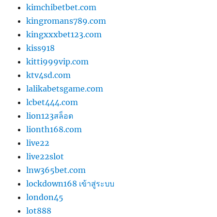
kimchibetbet.com
kingromans789.com
kingxxxbet123.com
kiss918
kitti999vip.com
ktv4sd.com
lalikabetsgame.com
lcbet444.com
lion123สล็อต
lionth168.com
live22
live22slot
lnw365bet.com
lockdown168 เข้าสู่ระบบ
london45
lot888