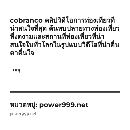
cobranco คลิปวิดีโอการท่องเที่ยวที่
น่าสนใจที่สุด ค้นพบปลายทางท่องเที่ยว
ที่งดงามและสถานที่ท่องเที่ยวที่น่า
สนใจในทั่วโลกในรูปแบบวิดีโอที่น่าตื่น
ตาตื่นใจ
เมนู
หมวดหมู่:
power999.net
power999.net