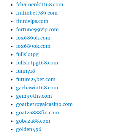
fcharoenkit168.com
finfinbet789.com
finnivips.com
fortune99vip.com
fox689ok.com
fox689ok.com
fullslotpg
fullslotpg168.com
funny18
future24bet.com
gachawin168.com
gem99ths.com
goatbetroyalcasino.com
goatza888fin.com
gobaza88.com
golden456