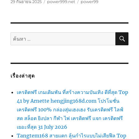
เขียน
หมวด
ป้าย
29 กันยายน 2025
power999.net
power99
เมื่อ
หมู่
กำกับ
ค้นห
ค้นหา:
เรื่องล่าสุด
เครดิตฟรี เกมเดิมพัน ที่สร้างความบันเทิง ดีที่สุด Top
41 by Arnette hengjing168d.com โปรโมชั่น
เครดิตฟรี 100% กล่องสุ่มเฮงเฮง รับเครดิตฟรี ไลฟ์
สด สล็อต ยิงปลา กีฬา ไพ่ เครดิตฟรี แจก เครดิตฟรี
เยอะที่สุด 31 July 2026
Tangtem168 สายแตก ลุ้นกำไรแบบไม่เสียฟีล Top