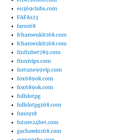
eu369clubs.com
FAFA123
faro168
fcharoenkit168.com
fcharoenkit168.com
finfinbet789.com
finnivips.com
fortune99vip.com
fox689ok.com
fox689ok.com
fullslotpg
fullslotpg168.com
funny18
future24bet.com
gachawin168.com
gem99ths.com