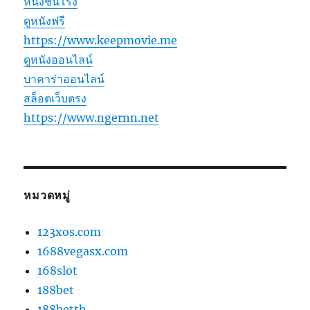
หนังชนโรง
ดูหนังฟรี
https://www.keepmovie.me
ดูหนังออนไลน์
บาคาร่าออนไลน์
สล็อตเว็บตรง
https://www.ngernn.net
หมวดหมู่
123xos.com
1688vegasx.com
168slot
188bet
188betth