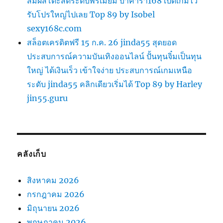
สัมผัสโต๊ะสดระดับพรีเมียม บาคาร่า168 เปิดเกมไว
รับโปรใหญ่ไปเลย Top 89 by Isobel
sexy168c.com
สล็อตเครดิตฟรี 15 ก.ค. 26 jinda55 สุดยอด
ประสบการณ์ความบันเทิงออนไลน์ ปั้นทุนจิ๋มเป็นทุน
ใหญ่ ได้เงินเร็ว เข้าใจง่าย ประสบการณ์เกมเหนือ
ระดับ jinda55 คลิกเดียวเริ่มได้ Top 89 by Harley
jin55.guru
คลังเก็บ
สิงหาคม 2026
กรกฎาคม 2026
มิถุนายน 2026
พฤษภาคม 2026