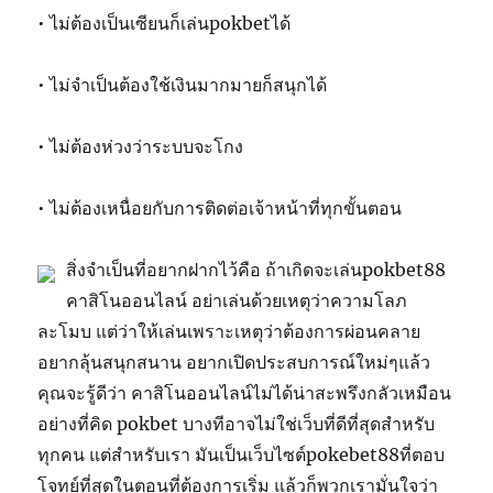
• ไม่ต้องเป็นเซียนก็เล่นpokbetได้
• ไม่จำเป็นต้องใช้เงินมากมายก็สนุกได้
• ไม่ต้องห่วงว่าระบบจะโกง
• ไม่ต้องเหนื่อยกับการติดต่อเจ้าหน้าที่ทุกขั้นตอน
สิ่งจำเป็นที่อยากฝากไว้คือ ถ้าเกิดจะเล่นpokbet88
คาสิโนออนไลน์ อย่าเล่นด้วยเหตุว่าความโลภ
ละโมบ แต่ว่าให้เล่นเพราะเหตุว่าต้องการผ่อนคลาย
อยากลุ้นสนุกสนาน อยากเปิดประสบการณ์ใหม่ๆแล้ว
คุณจะรู้ดีว่า คาสิโนออนไลน์ไม่ได้น่าสะพรึงกลัวเหมือน
อย่างที่คิด pokbet บางทีอาจไม่ใช่เว็บที่ดีที่สุดสำหรับ
ทุกคน แต่สำหรับเรา มันเป็นเว็บไซต์pokebet88ที่ตอบ
โจทย์ที่สุดในตอนที่ต้องการเริ่ม แล้วก็พวกเรามั่นใจว่า