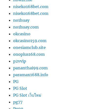
niseko168bet.com
niseko168bet.com
no1huay
no1huay.com
okcasino
okcasino159.com
onesiamclub.site
onoplus168.com
p2vvip
pananthai99.com
paramax1688.info
PG
PG Slot
PG Slot เว็บใหม่
pg77
Pg99