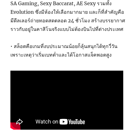
SA Gaming, Sexy Baccarat, AE Sexy รวมทั้ง
Evolution ซึ่งมีห้องให้เลือกมากมาย และก็ที่สำคัญคือ
มีดีลเลอร์ถ่ายทอดสดตลอด 24 ชั่วโมง สร้างบรรยากาศ
ราวกับอยู่ในคาสิโนจริงแบบไม่ต้องบินไปที่ต่างประเทศ
• สล็อตคือเกมที่งบประมาณน้อยก็ลุ้นสนุกได้ทุกวี่วัน
เพราะเหตุว่าเริ่มเบทต่ำและได้โอกาสแจ็คพอตสูง