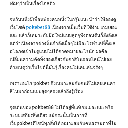
เดิมๆว่าเป็นเรื่องไกลตัว
จนวันหนึ่งมีเพื่อนพ้องคนหนึ่งในกรุ๊ปแนะนำว่าให้ลองดู
เว็บไซต์
pokebet88
เนื่องจากเป็นเว็บที่ใช้ง่าย เกมเยอะ
แยะ แล้วก็เหมาะกับมือใหม่แบบสุดๆฟังตอนต้นก็ยังลังเล
แต่ว่าเนื่องจากช่วงนั้นกำลังเบื่อๆไม่มีอะไรทำเลที่ตั้งยล
อโลภดเข้าไปดูแบบไม่ได้คาดหมายอะไรนัก ผลคือ
เปลี่ยนความคิดทั้งผองเกี่ยวกับคาสิโนออนไลน์ไปเลย
ด้วยเหตุว่าเว็บไซต์นี้มันรู้เรื่องคนไม่เคยเล่นจริงๆ
เพราะอะไร pokbet ถึงเหมาะสมกับคนที่ไม่เคยเล่นคา
สิโนมาก่อนแบบสุดๆลองแล้วถึงรู้เรื่อง
จุดเด่นของ pokbet88 ไม่ได้อยู่ที่แค่เกมเยอะแยะหรือ
ระบบเสถียรสิ่งเดียว แม้กระนั้นเป็นการที่
เว็บpokbetดีไซน์ทุกสิ่งให้เหมาะสมกับคนธรรมดาที่ไม่