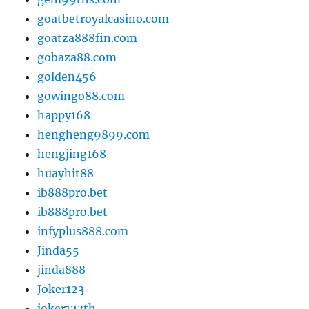
goatbetroyalcasino.com
goatza888fin.com
gobaza88.com
golden456
gowingo88.com
happy168
hengheng9899.com
hengjing168
huayhit88
ib888pro.bet
ib888pro.bet
infyplus888.com
Jinda55
jinda888
Joker123
joker123th