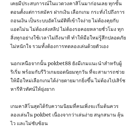
เคยมีประสบการณ์ในแวดวงคาสิโนมาก่อนเลย ทุกขั้น
ตอนตั้งแต่การสมัคร ฝากเงิน เลือกเกม กระทั่งไปถึงการ
ถอนเงิน เป็นระบบอัตโนมัติที่เข้าใจง่าย ไม่ต้องคุยกับ
แอดไม่น ไม่ต้องส่งสลิป ไม่ต้องรอคอยหลายชั่วโมง ทุก
สิ่งทุกอย่างใช้เวลาไม่ถึงนาที ทำให้มือใหม่รู้สึกปลอดภัย
ไม่หนักใจ รวมทั้งต้องการทดลองเล่นด้วยตัวเอง
นอกเหนือจากนั้น pokbet88 ยังมีเกมแนะนำสำหรับผู้
ริเริ่ม พร้อมกับรีวิวเกมยอดนิยมทุกวัน ที่จะสามารถช่วย
ให้มือใหม่เลือกเกมได้ง่ายดายมากยิ่งขึ้น ไม่ต้องไปเสิร์ช
หารีทิวทัศน์ให้ยุ่งยาก
เกมคาสิโนสุดได้รับความนิยมที่คนเพิ่งจะเริ่มต้นควร
ลองเล่นใน pokbet เนื่องจากว่าเล่นง่าย สนุกสนาน ลุ้น
ไว และไม่ซับซ้อน