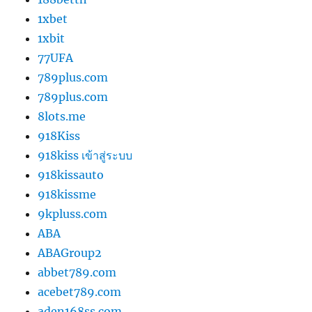
1xbet
1xbit
77UFA
789plus.com
789plus.com
8lots.me
918Kiss
918kiss เข้าสู่ระบบ
918kissauto
918kissme
9kpluss.com
ABA
ABAGroup2
abbet789.com
acebet789.com
aden168ss.com