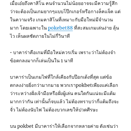
เมื่อเอ๋ยถึงคาสิโน คนจำนวนไม่น้อยอาจจะมีความรู้สึก
ว่าจะต้องเป็นเกมยากๆแบบโป๊กเกอร์หรือกางล็คแจ็ค แต่
ในความจริง เกมคาสิโนที่เหมาะกับมือใหม่มีจำนวน
มาก โดยเฉพาะใน
pokebet88
ที่สะสมเกมเล่นง่าย ลุ้น
ไว เห็นผลชัดภายในไม่กี่วินาที
• บาคาร่าคือเกมที่มือใหม่ควรเริ่ม เพราะว่าไม่ต้องจำ
ข้อตกลงมากก็เล่นเป็นใน 1 นาที
บาคาร่าเป็นเกมไพ่ที่ใกล้เคียงกับป๊อกเด้งที่สุด แต่ข้อ
ตกลงง่ายยิ่งกว่ามากมาย พวกเราpokbetเพียงแค่เลือก
ว่าระหว่างฝั่งเจ้ามือหรือฝั่งผู้เล่น คนใดกันแน่จะมีแต้ม
มากกว่ากัน เท่านั้นก็จบแล้ว ไม่ต้องทราบว่ากี่แต้มถึงจะ
จั่ว ไม่ต้องนับไพ่ ไม่ต้องบวกเลขให้ปวดศีรษะ
บน pokbet มีบาคาร่าให้เลือกจากหลายค่าย ดังเช่นว่า