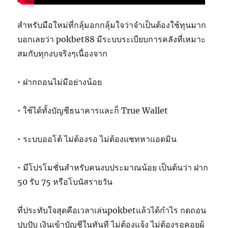
สำหรับมือใหม่ที่กลุ้มอกกลุ้มใจว่าจำเป็นต้องใช้ทุนมาก
บอกเลยว่า pokbet88 มีระบบระเบียบการคลังที่เหมาะ
สมกับทุกงบจริงๆเนื่องจาก
• ฝากถอนไม่มีอย่างน้อย
• ใช้ได้ทั้งบัญชีธนาคารและก็ True Wallet
• ระบบออโต้ ไม่ต้องรอ ไม่ต้องแชทหาแอดมิน
• มีโปรโมชั่นสำหรับคนงบประมาณน้อย เป็นต้นว่า ฝาก
50 รับ 75 หรือโบนัสรายวัน
ที่ประทับใจสุดคือเวลาเล่นpokbetแล้วได้กำไร กดถอน
ปุบปับ เงินเข้าบัญชีในทันที ไม่ต้องแจ้ง ไม่ต้องรอคอยผู้