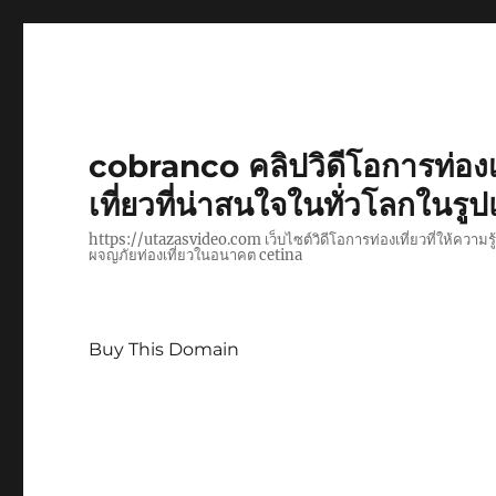
cobranco คลิปวิดีโอการท่องเท
เที่ยวที่น่าสนใจในทั่วโลกในรูปแ
https://utazasvideo.com เว็บไซต์วิดีโอการท่องเที่ยวที่ให้ควา
ผจญภัยท่องเที่ยวในอนาคต cetina
Buy This Domain