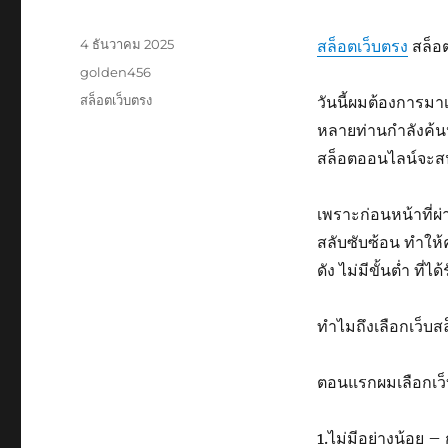
เขียน
4 ธันวาคม 2025
สล็อตเว็บตรง
สล็อต
เมื่อ
หมวด
golden456
หมู่
ป้าย
สล็อตเว็บตรง
วันนี้ผมต้องการมาเ
กำกับ
หลายท่านกำลังค้นห
สล็อตออนไลน์จะสน
เพราะก่อนหน้าที่ผ่
สลับซับซ้อน ทำให้
ดัง ไม่มีขั้นต่ำ ที่
ทำไมถึงเลือกเว็บสล
ตอนแรกผมเลือกเว็บ
1.ไม่มีอย่างน้อย – 