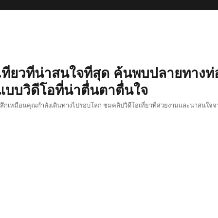
ี่ยวที่น่าสนใจที่สุด ค้นพบปลายทางท่อ
บบวิดีโอที่น่าตื่นตาตื่นใจ
มรู้สึกเหมือนคุณกำลังเดินทางไปรอบโลก ชมคลิปวิดีโอเที่ยวที่สวยงามและน่าสนใ