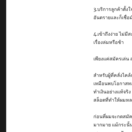
3.บริการลูกค้าตั้ง
อันตรายและก็เชื่อมั
4.เข้าถึงง่าย ไม่ม
เรื่องล่มหรือช้า
เพียงแค่สมัครเล่น 
สำหรับผู้ที่คลั่งไ
เหมือนพบโอกาสทอง
ทำเงินอย่างแท้จริ
สล็อตที่ทำให้ผมห
ก่อนที่ผมจะกดสมัค
มากมาย แม้กระนั้นไ