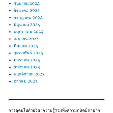
กันยายน 2024
สิงหาคม 2024
กรกฎาคม 2024
มิถุนายน 2024
พฤษภาคม 2024
เมษายน 2024
มีนาคม 2024
กุมภาพันธ์ 2024
มกราคม 2024
ธันวาคม 2023
พฤศจิกายน 2023
ตุลาคม 2023
การอุดมไปด้วยวิชาความรู้รวมทั้งความถนัดมีค่ามาก