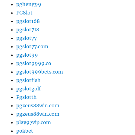
pgheng99
PGSlot
pgslot168
pgslot718
pgslot77
pgslot77.com
pgslot99
pgslot9999.co
pgslot999bets.com
pgslotfish
pgslotgolf
Pgslotth
pgzeus88win.com
pgzeus88win.com
play97vip.com
pokbet