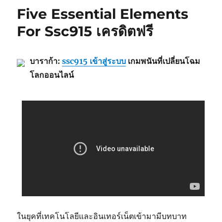
Five Essential Elements
For Ssc915 เครดิตฟรี
บาราก้า:
ssc915 เข้าสู่ระบบ
เกมพนันที่เปลี่ยนโฉม
โลกออนไลน์
ในยุคที่เทคโนโลยีและอินเทอร์เน็ตเข้ามามีบทบาท