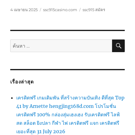
เขียน
หมวด
ป้าย
4 เมษายน 2025
ssc915casino.com
ssc915 สมัคร
เมื่อ
หมู่
กำกับ
ค้นห
ค้นหา:
เรื่องล่าสุด
เครดิตฟรี เกมเดิมพัน ที่สร้างความบันเทิง ดีที่สุด Top
41 by Arnette hengjing168d.com โปรโมชั่น
เครดิตฟรี 100% กล่องสุ่มเฮงเฮง รับเครดิตฟรี ไลฟ์
สด สล็อต ยิงปลา กีฬา ไพ่ เครดิตฟรี แจก เครดิตฟรี
เยอะที่สุด 31 July 2026