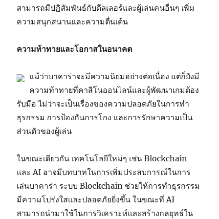
สามารถมีปฏิสัมพันธ์กับดีลเลอร์และผู้เล่นคนอื่นๆ เพิ่ม
ความสนุกสนานและความตื่นเต้น
ความท้าทายและโอกาสในอนาคต
แม้ว่าบาคาร่าจะมีความนิยมอย่างต่อเนื่อง แต่ก็ยังมี
ความท้าทายที่คาสิโนออนไลน์และผู้พัฒนาเกมต้อง
รับมือ ไม่ว่าจะเป็นเรื่องของความปลอดภัยในการทำ
ธุรกรรม การป้องกันการโกง และการรักษาความเป็น
ส่วนตัวของผู้เล่น
ในขณะเดียวกัน เทคโนโลยีใหม่ๆ เช่น Blockchain
และ AI อาจมีบทบาทในการเพิ่มประสบการณ์ในการ
เล่นบาคาร่า ระบบ Blockchain ช่วยให้การทำธุรกรรม
มีความโปร่งใสและปลอดภัยยิ่งขึ้น ในขณะที่ AI
สามารถนำมาใช้ในการวิเคราะห์และสร้างกลยุทธ์ใน