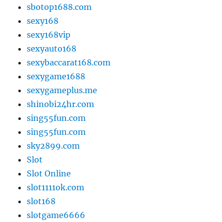
sbotop1688.com
sexy168
sexy168vip
sexyauto168
sexybaccarat168.com
sexygame1688
sexygameplus.me
shinobi24hr.com
sing55fun.com
sing55fun.com
sky2899.com
Slot
Slot Online
slot1111ok.com
slot168
slotgame6666