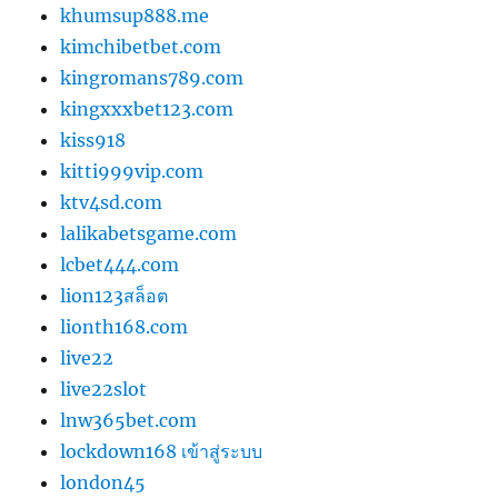
khumsup888.me
kimchibetbet.com
kingromans789.com
kingxxxbet123.com
kiss918
kitti999vip.com
ktv4sd.com
lalikabetsgame.com
lcbet444.com
lion123สล็อต
lionth168.com
live22
live22slot
lnw365bet.com
lockdown168 เข้าสู่ระบบ
london45