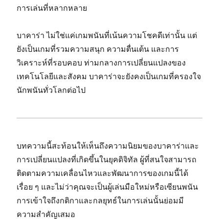
การเล่นที่หลากหลาย
บาคาร่า ไม่ใช่แค่เกมพนันที่เน้นความโชคดีเท่านั้น แต่
ยังเป็นเกมที่รวมความสนุก ความตื่นเต้น และการ
วิเคราะห์ที่รอบคอบ ท่ามกลางการเปลี่ยนแปลงของ
เทคโนโลยีและสังคม บาคาร่าจะยังคงเป็นเกมที่ครองใจ
นักพนันทั่วโลกต่อไป
บทความนี้สะท้อนให้เห็นถึงความนิยมของบาคาร่าและ
การเปลี่ยนแปลงที่เกิดขึ้นในยุคดิจิทัล ผู้ที่สนใจสามารถ
ติดตามความเคลื่อนไหวและพัฒนาการของเกมนี้ได้
เรื่อย ๆ และไม่ว่าคุณจะเป็นผู้เล่นมือใหม่หรือเซียนพนัน
การเข้าใจถึงกติกาและกลยุทธ์ในการเล่นนั้นย่อมมี
ความสำคัญเสมอ