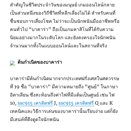
สำคัญในชีวิตประจำวันของมนุษย์ เกมออนไลน์กลาย
เป็นส่วนหนึ่งของวิถีชีวิตที่หลีกเลี่ยงไม่ได้ สำหรับคนที่
ชื่นชอบการเสี่ยงโชค ไม่ว่าจะเป็นนักพนันมืออาชีพหรือ
คนทั่วไป “บาคาร่า” ถือเป็นเกมคาสิโนที่ได้รับความ
นิยมอย่างมากในระดับโลก และยังคงครองใจนักพนัน
จำนวนมากทั้งในแบบออนไลน์และในสถานที่จริง
ต้นกำเนิดของบาคาร่า
บาคาร่ามีต้นกำเนิดมากจากประเทศฝรั่งเศสในศตวรรษ
ที่ 19 ชื่อ “บาคาร่า” มีความหมายถึง “ศูนย์” ในภาษา
อิตาเลียน ซึ่งสะท้อนถึงค่าไพ่ที่มีแต้มเป็นศูนย์ เช่น ไพ่
10,
ssc915 เครดิตฟรี
J,
ssc915 เครดิตฟรี
Q และ K
เทคนิคและวิธีการเล่นของบาคาร่านั้นเรียบง่าย แต่ก็ยัง
มีเสน่ห์ที่ดึงดูดใจนักพนัน