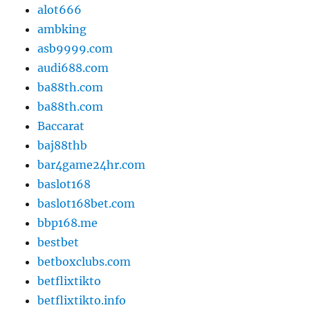
alot666
ambking
asb9999.com
audi688.com
ba88th.com
ba88th.com
Baccarat
baj88thb
bar4game24hr.com
baslot168
baslot168bet.com
bbp168.me
bestbet
betboxclubs.com
betflixtikto
betflixtikto.info