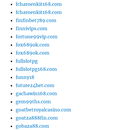
fcharoenkit168.com
fcharoenkit168.com
finfinbet789.com
finnivips.com
fortune99vip.com
fox689ok.com
fox689ok.com
fullslotpg
fullslotpg168.com
funny18
future24bet.com
gachawin168.com
gem99ths.com
goatbetroyalcasino.com
goatza888fin.com
gobaza88.com