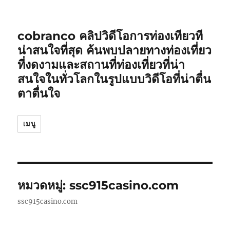
cobranco คลิปวิดีโอการท่องเที่ยวที่
น่าสนใจที่สุด ค้นพบปลายทางท่องเที่ยว
ที่งดงามและสถานที่ท่องเที่ยวที่น่า
สนใจในทั่วโลกในรูปแบบวิดีโอที่น่าตื่น
ตาตื่นใจ
เมนู
หมวดหมู่:
ssc915casino.com
ssc915casino.com