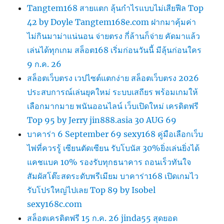
Tangtem168 สายแตก ลุ้นกำไรแบบไม่เสียฟีล Top
42 by Doyle Tangtem168e.com ฝากมาคุ้มค่า
ไม่กินมาม่าแน่นอน จ่ายตรง กี่ล้านก็จ่าย คัดมาแล้ว
เล่นได้ทุกเกม สล็อต168 เริ่มก่อนวันนี้ มีลุ้นก่อนใคร
9 ก.ค. 26
สล็อตเว็บตรง เวปไซต์แตกง่าย สล็อตเว็บตรง 2026
ประสบการณ์เล่นยุคใหม่ ระบบเสถียร พร้อมเกมให้
เลือกมากมาย พนันออนไลน์ เว็บเปิดใหม่ เครดิตฟรี
Top 95 by Jerry jin888.asia 30 AUG 69
บาคาร่า 6 September 69 sexy168 คู่มือเลือกเว็บ
ไพ่ที่ควรรู้ เซียนตัดเซียน รับโบนัส 30%ยิ่งเล่นยิ่งได้
แคชแบค 10% รองรับทุกธนาคาร ถอนเร็วทันใจ
สัมผัสโต๊ะสดระดับพรีเมียม บาคาร่า168 เปิดเกมไว
รับโปรใหญ่ไปเลย Top 89 by Isobel
sexy168c.com
สล็อตเครดิตฟรี 15 ก.ค. 26 jinda55 สุดยอด