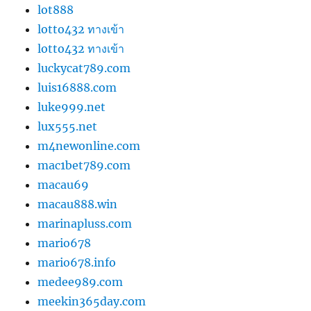
lot888
lotto432 ทางเข้า
lotto432 ทางเข้า
luckycat789.com
luis16888.com
luke999.net
lux555.net
m4newonline.com
mac1bet789.com
macau69
macau888.win
marinapluss.com
mario678
mario678.info
medee989.com
meekin365day.com