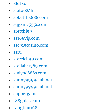
Slotxo
slotxo24hr
spbetflik888.com
sqgame555s.com
sretthi99
ss168vip.com
ssc915casino.com
ssru
starrich99.com
stellabet789.com
sudyod888s.com
sunny9999club.net
sunny9999club.net
suppergame
t88golds.com
tangtem168