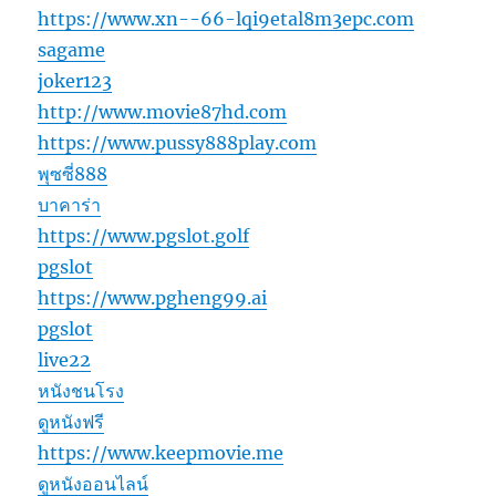
https://www.xn--66-lqi9etal8m3epc.com
sagame
joker123
http://www.movie87hd.com
https://www.pussy888play.com
พุซซี่888
บาคาร่า
https://www.pgslot.golf
pgslot
https://www.pgheng99.ai
pgslot
live22
หนังชนโรง
ดูหนังฟรี
https://www.keepmovie.me
ดูหนังออนไลน์