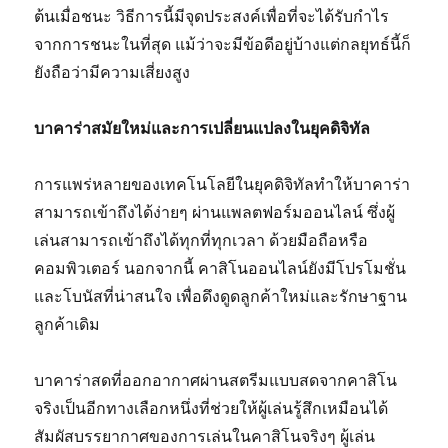
ต้นเมื่อชนะ วิธีการนี้มีจุดประสงค์เพื่อที่จะได้รับกำไร
จากการชนะในที่สุด แม้ว่าจะมีข้อดีอยู่บ้างแต่กลยุทธ์นี้ก็
ยังถือว่ามีความเสี่ยงสูง
บาคาร่าสมัยใหม่และการเปลี่ยนแปลงในยุคดิจิทัล
การแพร่หลายของเทคโนโลยีในยุคดิจิทัลทำให้บาคาร่า
สามารถเข้าถึงได้ง่ายๆ ผ่านแพลตฟอร์มออนไลน์ ซึ่งผู้
เล่นสามารถเข้าถึงได้ทุกที่ทุกเวลา ด้วยมือถือหรือ
คอมพิวเตอร์ นอกจากนี้ คาสิโนออนไลน์ยังมีโปรโมชั่น
และโบนัสที่น่าสนใจ เพื่อดึงดูดลูกค้าใหม่และรักษาฐาน
ลูกค้าเดิม
บาคาร่าสดที่ออกอากาศผ่านสตรีมแบบสดจากคาสิโน
จริงเป็นอีกทางเลือกหนึ่งที่ช่วยให้ผู้เล่นรู้สึกเหมือนได้
สัมผัสบรรยากาศของการเล่นในคาสิโนจริงๆ ผู้เล่น