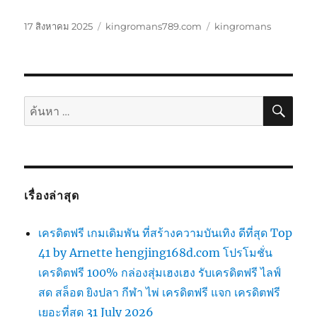
เขียน
หมวด
ป้าย
17 สิงหาคม 2025
kingromans789.com
kingromans
เมื่อ
หมู่
กำกับ
ค้นห
ค้นหา:
เรื่องล่าสุด
เครดิตฟรี เกมเดิมพัน ที่สร้างความบันเทิง ดีที่สุด Top
41 by Arnette hengjing168d.com โปรโมชั่น
เครดิตฟรี 100% กล่องสุ่มเฮงเฮง รับเครดิตฟรี ไลฟ์
สด สล็อต ยิงปลา กีฬา ไพ่ เครดิตฟรี แจก เครดิตฟรี
เยอะที่สุด 31 July 2026