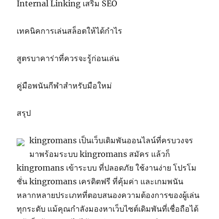
Internal Linking เสริม SEO
เทคนิคการเล่นสล็อตให้ได้กำไร
สูตรบาคาร่าที่ควรจะรู้ก่อนเล่น
คู่มือพนันกีฬาสำหรับมือใหม่
สรุป
kingromans เป็นเว็บเดิมพันออนไลน์ที่ครบวงจร
มาพร้อมระบบ kingromans สมัคร แล้วก็
kingromans เข้าระบบ ที่ปลอดภัย ใช้งานง่าย โปรโม
ชั่น kingromans เครดิตฟรี ที่คุ้มค่า และเกมพนัน
หลากหลายประเภทที่ตอบสนองความต้องการของผู้เล่น
ทุกระดับ แม้คุณกำลังมองหาเว็บไซต์เดิมพันที่เชื่อถือได้