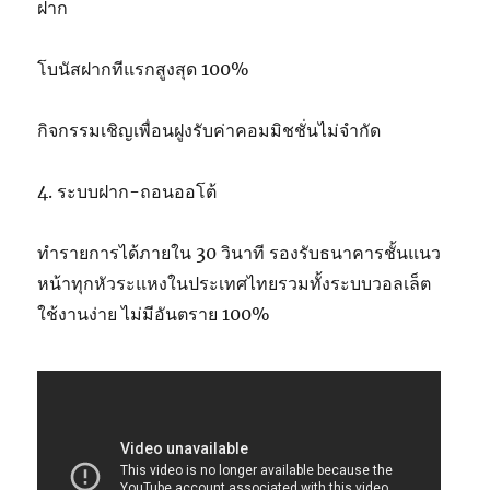
ฝาก
โบนัสฝากทีแรกสูงสุด 100%
กิจกรรมเชิญเพื่อนฝูงรับค่าคอมมิชชั่นไม่จำกัด
4. ระบบฝาก-ถอนออโต้
ทำรายการได้ภายใน 30 วินาที รองรับธนาคารชั้นแนว
หน้าทุกหัวระแหงในประเทศไทยรวมทั้งระบบวอลเล็ต
ใช้งานง่าย ไม่มีอันตราย 100%