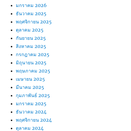
มกราคม 2026
ธันวาคม 2025
พฤศจิกายน 2025
ตุลาคม 2025
กันยายน 2025
สิงหาคม 2025
กรกฎาคม 2025
มิถุนายน 2025
พฤษภาคม 2025
เมษายน 2025
มีนาคม 2025
กุมภาพันธ์ 2025
มกราคม 2025
ธันวาคม 2024
พฤศจิกายน 2024
ตุลาคม 2024