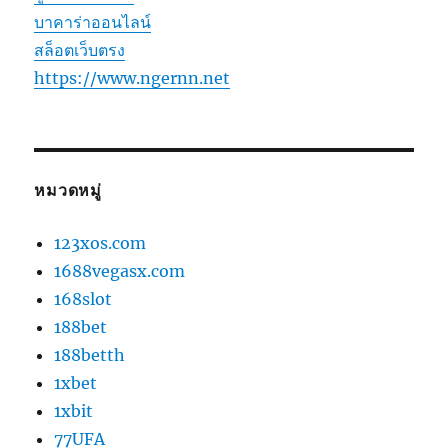
บาคาร่าออนไลน์
สล็อตเว็บตรง
https://www.ngernn.net
หมวดหมู่
123xos.com
1688vegasx.com
168slot
188bet
188betth
1xbet
1xbit
77UFA