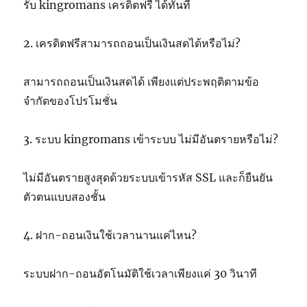
รับ kingromans เครดิตฟรี ได้ทันที
2. เครดิตฟรีสามารถถอนเป็นเงินสดได้หรือไม่?
สามารถถอนเป็นเงินสดได้ เพียงแต่ประพฤติตามข้อ
จำกัดของโปรโมชั่น
3. ระบบ kingromans เข้าระบบ ไม่มีอันตรายหรือไม่?
ไม่มีอันตรายสูงสุดด้วยระบบเข้ารหัส SSL และก็ยืนยัน
ตัวตนแบบสองชั้น
4. ฝาก-ถอนเงินใช้เวลานานแค่ไหน?
ระบบฝาก-ถอนอัตโนมัติใช้เวลาเพียงแค่ 30 วินาที