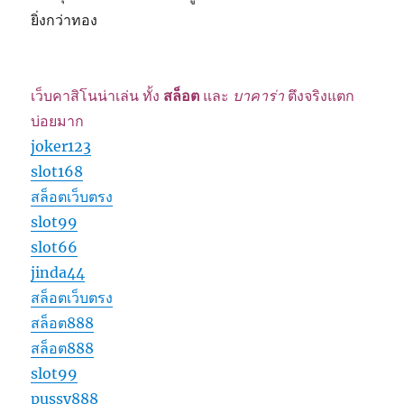
ยิ่งกว่าทอง
เว็บคาสิโนน่าเล่น ทั้ง
สล็อต
และ
บาคาร่า
ตึงจริงแตก
บ่อยมาก
joker123
slot168
สล็อตเว็บตรง
slot99
slot66
jinda44
สล็อตเว็บตรง
สล็อต888
สล็อต888
slot99
pussy888