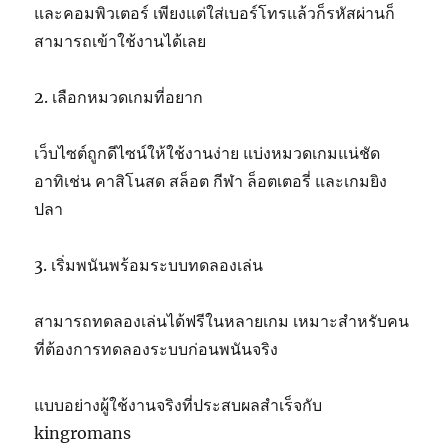
และคอมพิวเตอร์ เพียงแต่ใส่เบอร์โทรแล้วก็รหัสผ่านก็
สามารถเข้าใช้งานได้เลย
2. เลือกหมวดเกมที่อยาก
เว็บไซต์ถูกดีไซน์ให้ใช้งานง่าย แบ่งหมวดเกมแน่ชัด
อาทิเช่น คาสิโนสด สล็อต กีฬา ล็อตเตอรี่ และเกมยิง
ปลา
3. เริ่มพนันพร้อมระบบทดลองเล่น
สามารถทดลองเล่นได้ฟรีในหลายเกม เหมาะสำหรับคน
ที่ต้องการทดลองระบบก่อนพนันจริง
แบบอย่างผู้ใช้งานจริงที่ประสบผลสำเร็จกับ
kingromans