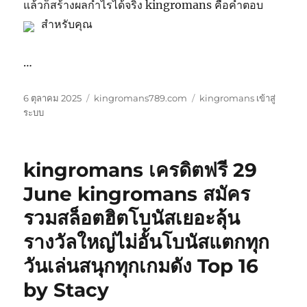
แล้วก็สร้างผลกำไรได้จริง kingromans คือคำตอบ
สำหรับคุณ
…
เขียน
หมวด
ป้าย
6 ตุลาคม 2025
kingromans789.com
kingromans เข้าสู่
เมื่อ
หมู่
กำกับ
ระบบ
kingromans เครดิตฟรี 29
June kingromans สมัคร
รวมสล็อตฮิตโบนัสเยอะลุ้น
รางวัลใหญ่ไม่อั้นโบนัสแตกทุก
วันเล่นสนุกทุกเกมดัง Top 16
by Stacy