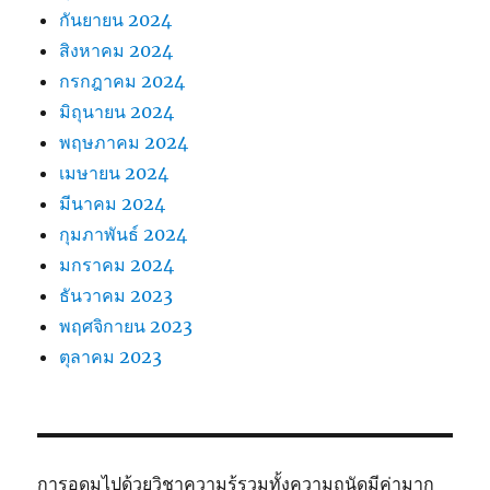
กันยายน 2024
สิงหาคม 2024
กรกฎาคม 2024
มิถุนายน 2024
พฤษภาคม 2024
เมษายน 2024
มีนาคม 2024
กุมภาพันธ์ 2024
มกราคม 2024
ธันวาคม 2023
พฤศจิกายน 2023
ตุลาคม 2023
การอุดมไปด้วยวิชาความรู้รวมทั้งความถนัดมีค่ามาก