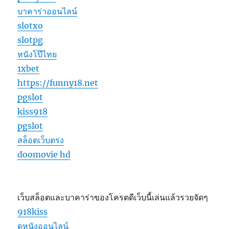
บาคาร่าออนไลน์
slotxo
slotpg
หนังโป๊ไทย
1xbet
https://funny18.net
pgslot
kiss918
pgslot
สล็อตเว็บตรง
doomovie hd
เว็บสล็อตและบาคาร่าของโครตดีเว็บนี้เล่นแล้วรวยจัดๆ
918kiss
ดูหนังออนไลน์