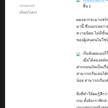
เมื่อ
หมวด
london45
ชั้น 1
หมู่
ป้าย
สล็อตเว็บตรง
กำกับ
ผมอยากจะมาแชร์ปร
มานี้ ซึ่งบอกเลยว่า
ความนิยม ไม่มีขั้น
ของผู้เล่นคนไม่ใช่
เริ่มต้นผมเองก
เมื่อได้ลองสม
ฝากถอนเงินเป็นเรื่อ
สามารถเริ่มเล่นได้
น้อย สามารถเริ่มเล
สิ่งที่ทำให้ผมรู้
เกม ทั้งยังกราฟิกส
เกมแตกง่ายจริงๆผ