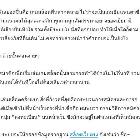
ันเยอะขึ้นคือ เกมสล็อตที่หลากหลาย ไม่ว่าจะเป็นเกมธีมแฟนตาซี
อเกมแนวผลไม้สุดคลาสสิก ทุกเกมถูกคัดสรรมาอย่างยอดเยี่ยม มี
เสียงบันเทิงใจ รวมทั้งมีระบบโบนัสที่แจกบ่อย ทำให้เมื่อใดก็ตาม
สี่ยงภัยที่ตื่นเต้น ไม่เคยทราบล่วงหน้าว่าคำตอบจะเป็นยังไง
ต ด้วยขั้นตอนง่ายๆ
มาชิกเพื่อเริ่มเล่นเกมสล็อตนั้นสามารถทำได้ข้างในไม่กี่นาที รวม
เล่นเกมได้ทันทีโดยไม่ต้องเสียเวล่ำเวลานาน
งเล่นสล็อตครั้งแรก สิ่งที่กังวลที่สุดคือกระบวนการสมัครและการก
่เมื่อเข้าไปที่หน้าเว็บตรงที่น่าเชื่อถือ ผมพบว่า กรรมวิธีการสมัคร
ลิกปุ่ม “ลงทะเบียน” บนหน้าเว็บ ซึ่งมักจะอยู่ในตำแหน่งที่เห็นชัดเจ
รง ระบบจะให้กรอกข้อมูลรากฐาน
สล็อตเว็บตรง
ดังเช่นว่า ชื่อ-