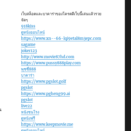
เว็บสล็อตและบาคาร่าของโครตดีเว็บนี้เล่นแล้วรวย
จัดๆ
918kiss
ดูหนังออนไลน์
https://www.xn--66-lqi9etal8m3epc.com
sagame
joker123
http://www.movie87hd.com
https://www.pussy888play.com
พุซซี่888
บาคาร่า
https://www.pgslot.golf
pgslot
https://www.pgheng99.ai
pgslot
live22
น
หนังชนโรง
ดูหนังฟรี
https://www.keepmovie.me
ดูหนังออนไลน์