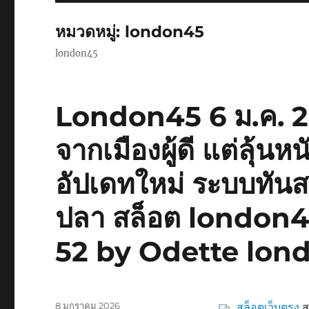
หมวดหมู่:
london45
london45
London45 6 ม.ค. 
จากเมืองผู้ดี แต่ลุ้
อัปเดทใหม่ ระบบทันส
ปลา สล็อต london45
52 by Odette lon
เขียน
8 มกราคม 2026
สล็อตเว็บตรง
ส