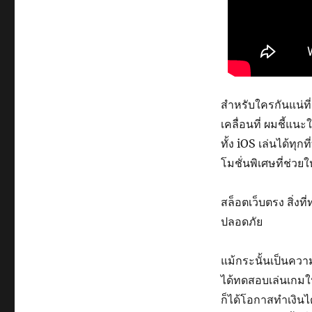
สำหรับใครกันแน่ที่
เคลื่อนที่ ผมชี้แน
ทั้ง iOS เล่นได้ทุก
โมชั่นพิเศษที่ช่วยใ
สล็อตเว็บตรง สิ่งท
ปลอดภัย
แม้กระนั้นเป็นความ
ได้ทดสอบเล่นเกมให
ก็ได้โอกาสทำเงินไ