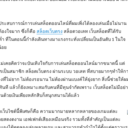
ะสบการณ์การเล่นสล็อตออนไลน์ที่ผมเพิ่งได้ลองเล่นเมื่อไม่นาน
ต้องใจมาก ซึ่งก็คือ
สล็อตเว็บตรง
สล็อตวอเลท เว็บสล็อตที่ได้รับ
ต่ำ ที่ในตอนนี้กำลังเดินทางมาแรงกระทั่งเปลี่ยนเป็นอันดับ 1 ในใจ
น้อย
็ไม่เคยคิดว่าจะบันเทิงใจกับการเล่นสล็อตออนไลน์มากขนาดนี้ แต่
ัครเป็นสมาชิก สล็อตเว็บตรง ผ่านระบบ วอเลท ที่สบายมากๆทำให้ก
งที่ไม่ยาก ไม่ต้องรอนาน ไม่ต้องผ่านแบงค์ให้ยุ่งยาก สิ่งนี้ช่วยให้ผ
ทันที แล้วก็ยังเหมาะสมกับคนที่มีทุนจำกัดเพราะ เว็บสล็อตไม่มีอย่
่นด้วยเงินเพียงหลักสิบก็สนุกสนานได้แล้ว
สึกว่าเว็บไซต์นี้พิเศษก็คือ ความมากมายหลากหลายของเกมแต่ละ
วยสดงดงาม เอฟเฟกต์เสียงเหมือนจริง รวมทั้งที่สำคัญเป็นแต่ละ
มเองได้ทดลองเล่นหลายเกม และสามารถทำกำไรได้ตั้งแต่คราวแ