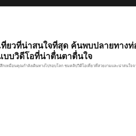
ี่ยวที่น่าสนใจที่สุด ค้นพบปลายทางท่อ
บบวิดีโอที่น่าตื่นตาตื่นใจ
มรู้สึกเหมือนคุณกำลังเดินทางไปรอบโลก ชมคลิปวิดีโอเที่ยวที่สวยงามและน่าสนใ