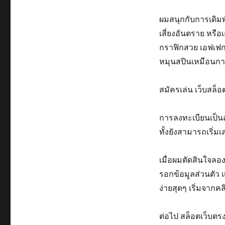
ผมสนุกกับการเดิมพ
เสี่ยงอันตราย หรื
กราฟิกสวย เอฟเฟกต์
หมุนสปินเหมือนการเ
สมัครเล่น เว็บสล็อ
การลงทะเบียนเป็นส
ทั้งยังสามารถเริ่ม
เมื่อผมตัดสินใจลอ
รอกข้อมูลส่วนตัว แต
ง่ายสุดๆ เริ่มจากค
ต่อไป สล็อตเว็บต