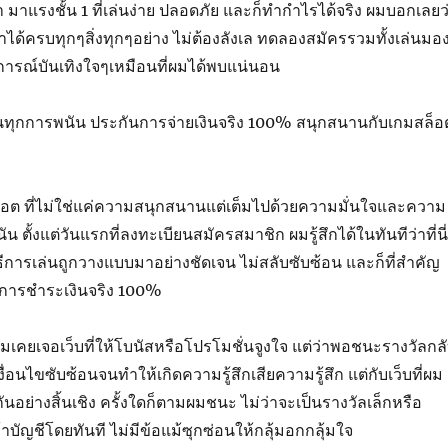
่ำ มาแรงชั้น 1 ที่เล่นง่าย ปลอดภัย และก็ทำกำไรได้จริง ผมบอกเลยว
าได้ครบทุกๆสิ่งทุกๆอย่าง ไม่ต้องลังเล ทดลองสมัครรวมทั้งเล่นมอ
รณ์บันเทิงใจๆเหมือนที่ผมได้พบแน่นอน
่นในทุกการพนัน ประกันการจ่ายเงินจริง 100% สนุกสนานกับเกมสล็อ
ล็อต ที่ไม่ใช่แค่ความสนุกสนานแต่เต็มไปด้วยความมั่นใจและความ
ัน ตั้งแต่วันแรกที่ลงทะเบียนสมัครสมาชิก ผมรู้สึกได้ในทันทีว่าที่นี่
ธีการเล่นถูกวางแบบมาอย่างชัดเจน ไม่สลับซับซ้อน และก็ที่สำคัญ
กันการชำระเงินจริง 100%
ผมเคยเจอเว็บที่ให้โบนัสหรือโปรโมชั่นจูงใจ แต่ว่าพอชนะรางวัลกล
ีเงื่อนไขซับซ้อนจนทำให้เกิดความรู้สึกเสียความรู้สึก แต่กับเว็บที่ผม
ันอย่างสิ้นเชิง ครั้งใดก็ตามผมชนะ ไม่ว่าจะเป็นรางวัลเล็กหรือ
ข้าบัญชีโดยทันที ไม่มีข้อแม้ซุกซ่อนให้กลุ้มอกกลุ้มใจ