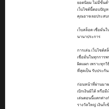
ยอดนิยม ไม่มีขั้นต
เว็บไซต์นี้ตอบปัญห
คุณอาจเจอประสบกา
เว็บสล็อต เชื่อมั
นานาประการ
การเล่น เว็บไซต์ส
เชื่อมั่นในทุกการพน
ผิดแผก เพราะทุกวิ
ที่สุดเป็น รับประ
ก่อนหน้าที่ผ่านมา
เบิกเงินมิได้ หรือม
เล่นตอนนี้แตกต่างก
รางวัลใหญ่ เงินก็เ