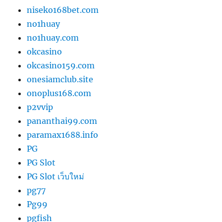
niseko168bet.com
no1huay
no1huay.com
okcasino
okcasino159.com
onesiamclub.site
onoplus168.com
p2vvip
pananthai99.com
paramax1688.info
PG
PG Slot
PG Slot เว็บใหม่
pg77
Pg99
pgfish