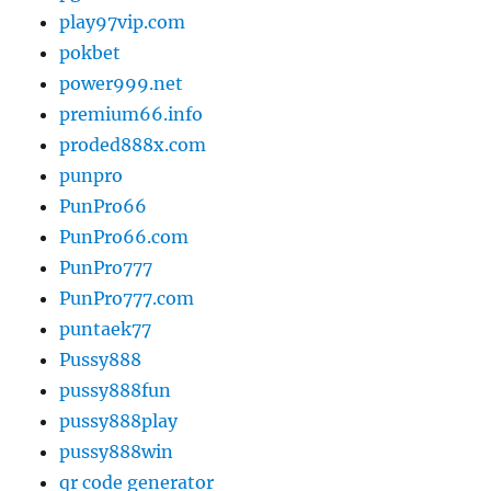
play97vip.com
pokbet
power999.net
premium66.info
proded888x.com
punpro
PunPro66
PunPro66.com
PunPro777
PunPro777.com
puntaek77
Pussy888
pussy888fun
pussy888play
pussy888win
qr code generator