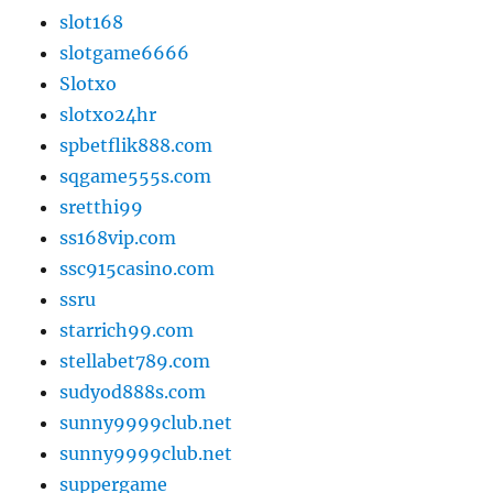
slot168
slotgame6666
Slotxo
slotxo24hr
spbetflik888.com
sqgame555s.com
sretthi99
ss168vip.com
ssc915casino.com
ssru
starrich99.com
stellabet789.com
sudyod888s.com
sunny9999club.net
sunny9999club.net
suppergame