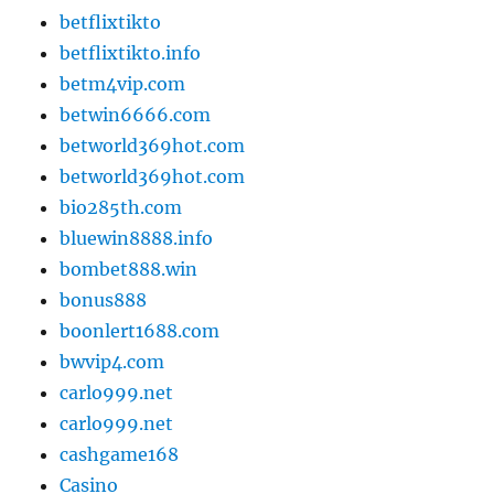
betflixtikto
betflixtikto.info
betm4vip.com
betwin6666.com
betworld369hot.com
betworld369hot.com
bio285th.com
bluewin8888.info
bombet888.win
bonus888
boonlert1688.com
bwvip4.com
carlo999.net
carlo999.net
cashgame168
Casino