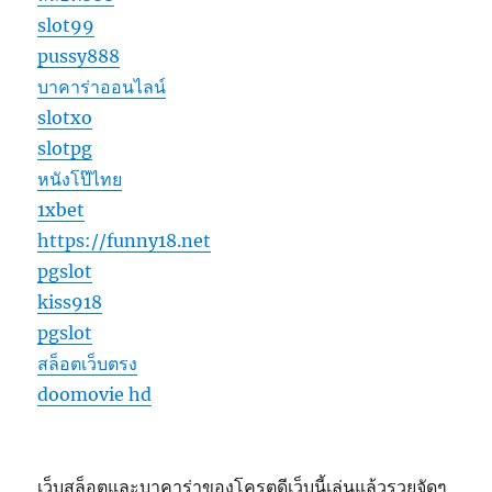
slot99
pussy888
บาคาร่าออนไลน์
slotxo
slotpg
หนังโป๊ไทย
1xbet
https://funny18.net
pgslot
kiss918
pgslot
สล็อตเว็บตรง
doomovie hd
เว็บสล็อตและบาคาร่าของโครตดีเว็บนี้เล่นแล้วรวยจัดๆ