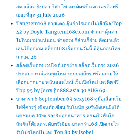
สด สล็อต ยิงปลา กีฬา ไพ่ เครดิตฟรี แจก เครดิตฟรี
เยอะที่สุด 31 July 2026
Tangtem168 สายแตก ลุ้นกำไรแบบไม่เสียฟีล Top
42 by Doyle Tangtem168e.com ฝากมาคุ้มค่า
ไม่กินมาม่าแน่นอน จ่ายตรง กี่ล้านก็จ่าย คัดมาแล้ว
เล่นได้ทุกเกม สล็อต168 เริ่มก่อนวันนี้ มีลุ้นก่อนใคร
9 ก.ค. 26
สล็อตเว็บตรง เวปไซต์แตกง่าย สล็อตเว็บตรง 2026
ประสบการณ์เล่นยุคใหม่ ระบบเสถียร พร้อมเกมให้
เลือกมากมาย พนันออนไลน์ เว็บเปิดใหม่ เครดิตฟรี
Top 95 by Jerry jin888.asia 30 AUG 69
บาคาร่า 6 September 69 sexy168 คู่มือเลือกเว็บ
ไพ่ที่ควรรู้ เซียนตัดเซียน รับโบนัส 30%ยิ่งเล่นยิ่งได้
แคชแบค 10% รองรับทุกธนาคาร ถอนเร็วทันใจ
สัมผัสโต๊ะสดระดับพรีเมียม บาคาร่า168 เปิดเกมไว
รับโปรใหญ่ไปเลย Top 89 by Isobel