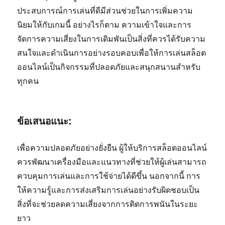
ประสบการณ์การเล่นที่ดีมีส่วนช่วยในการเพิ่มความ
นิยมให้กับเกมนี้ อย่างไรก็ตาม ความเข้าใจและการ
จัดการความเสี่ยงในการเดิมพันเป็นสิ่งที่ควรได้รับความ
สนใจและดำเนินการอย่างรอบคอบเพื่อให้การเล่นสล็อต
ออนไลน์เป็นกิจกรรมที่ปลอดภัยและสนุกสนานสำหรับ
ทุกคน
ข้อเสนอแนะ:
เพื่อความปลอดภัยอย่างยั่งยืน ผู้ให้บริการสล็อตออนไลน์
ควรพัฒนาเครื่องมือและแนวทางที่ช่วยให้ผู้เล่นสามารถ
ควบคุมการเล่นและการใช้จ่ายได้ดีขึ้น นอกจากนี้ การ
ให้ความรู้และการส่งเสริมการเล่นอย่างรับผิดชอบเป็น
สิ่งที่จะช่วยลดความเสี่ยงจากการติดการพนันในระยะ
ยาว