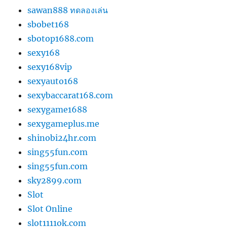
sawan888 ทดลองเล่น
sbobet168
sbotop1688.com
sexy168
sexy168vip
sexyauto168
sexybaccarat168.com
sexygame1688
sexygameplus.me
shinobi24hr.com
sing55fun.com
sing55fun.com
sky2899.com
Slot
Slot Online
slot1111ok.com