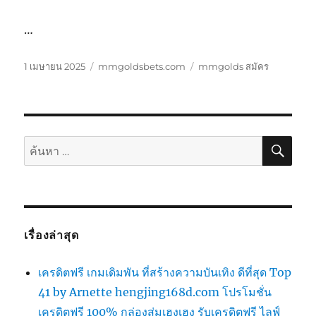
…
เขียน
หมวด
ป้าย
1 เมษายน 2025
mmgoldsbets.com
mmgolds สมัคร
เมื่อ
หมู่
กำกับ
ค้นห
ค้นหา:
เรื่องล่าสุด
เครดิตฟรี เกมเดิมพัน ที่สร้างความบันเทิง ดีที่สุด Top
41 by Arnette hengjing168d.com โปรโมชั่น
เครดิตฟรี 100% กล่องสุ่มเฮงเฮง รับเครดิตฟรี ไลฟ์