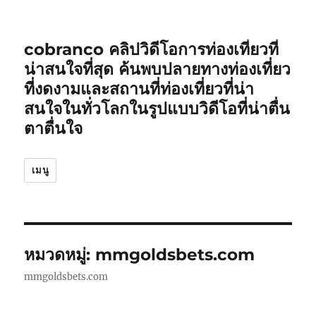
cobranco คลิปวิดีโอการท่องเที่ยวที่
น่าสนใจที่สุด ค้นพบปลายทางท่องเที่ยว
ที่งดงามและสถานที่ท่องเที่ยวที่น่า
สนใจในทั่วโลกในรูปแบบวิดีโอที่น่าตื่น
ตาตื่นใจ
เมนู
หมวดหมู่:
mmgoldsbets.com
mmgoldsbets.com