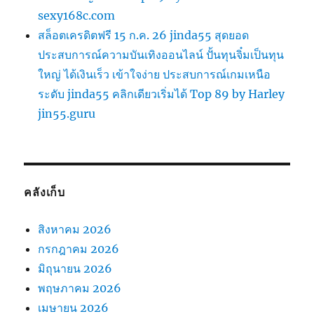
sexy168c.com
สล็อตเครดิตฟรี 15 ก.ค. 26 jinda55 สุดยอด
ประสบการณ์ความบันเทิงออนไลน์ ปั้นทุนจิ๋มเป็นทุน
ใหญ่ ได้เงินเร็ว เข้าใจง่าย ประสบการณ์เกมเหนือ
ระดับ jinda55 คลิกเดียวเริ่มได้ Top 89 by Harley
jin55.guru
คลังเก็บ
สิงหาคม 2026
กรกฎาคม 2026
มิถุนายน 2026
พฤษภาคม 2026
เมษายน 2026