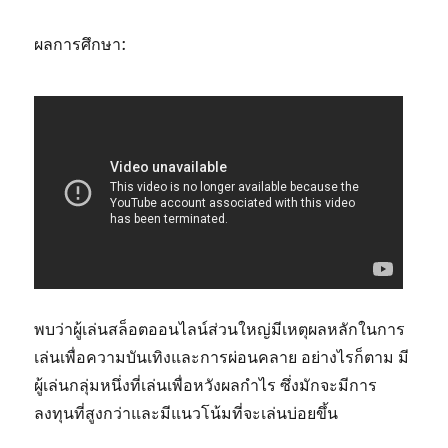
ผลการศึกษา:
พบว่าผู้เล่นสล็อตออนไลน์ส่วนใหญ่มีเหตุผลหลักในการ
เล่นเพื่อความบันเทิงและการผ่อนคลาย อย่างไรก็ตาม มี
ผู้เล่นกลุ่มหนึ่งที่เล่นเพื่อหวังผลกำไร ซึ่งมักจะมีการ
ลงทุนที่สูงกว่าและมีแนวโน้มที่จะเล่นบ่อยขึ้น