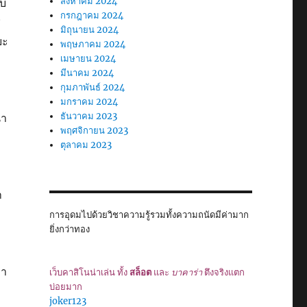
สิงหาคม 2024
ับ
กรกฎาคม 2024
ี
มิถุนายน 2024
ยะ
พฤษภาคม 2024
เมษายน 2024
มีนาคม 2024
กุมภาพันธ์ 2024
มกราคม 2024
ธันวาคม 2023
่า
พฤศจิกายน 2023
ตุลาคม 2023
า
การอุดมไปด้วยวิชาความรู้รวมทั้งความถนัดมีค่ามาก
ยิ่งกว่าทอง
่า
เว็บคาสิโนน่าเล่น ทั้ง
สล็อต
และ
บาคาร่า
ตึงจริงแตก
บ่อยมาก
joker123