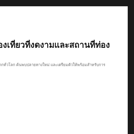
งเที่ยวที่งดงามและสถานที่ท่อง
จจากทั่วโลก ค้นพบปลายทางใหม่ และเตรียมตัวให้พร้อมสำหรับการ