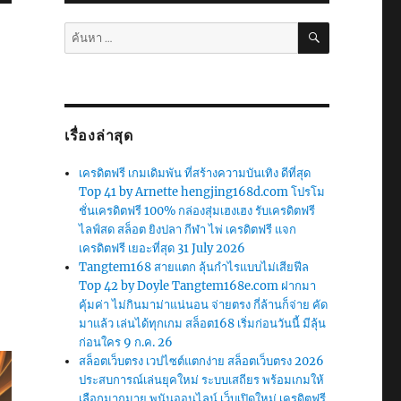
ค้นหา
ค้นหา:
เรื่องล่าสุด
เครดิตฟรี เกมเดิมพัน ที่สร้างความบันเทิง ดีที่สุด
Top 41 by Arnette hengjing168d.com โปรโม
ชั่นเครดิตฟรี 100% กล่องสุ่มเฮงเฮง รับเครดิตฟรี
ไลฟ์สด สล็อต ยิงปลา กีฬา ไพ่ เครดิตฟรี แจก
เครดิตฟรี เยอะที่สุด 31 July 2026
Tangtem168 สายแตก ลุ้นกำไรแบบไม่เสียฟีล
Top 42 by Doyle Tangtem168e.com ฝากมา
คุ้มค่า ไม่กินมาม่าแน่นอน จ่ายตรง กี่ล้านก็จ่าย คัด
มาแล้ว เล่นได้ทุกเกม สล็อต168 เริ่มก่อนวันนี้ มีลุ้น
ก่อนใคร 9 ก.ค. 26
สล็อตเว็บตรง เวปไซต์แตกง่าย สล็อตเว็บตรง 2026
ประสบการณ์เล่นยุคใหม่ ระบบเสถียร พร้อมเกมให้
เลือกมากมาย พนันออนไลน์ เว็บเปิดใหม่ เครดิตฟรี