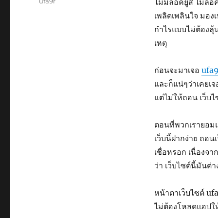
ป้าย
ufa9r
ไม่มีล็อคยูส ไม่ล็อ
กำกับ
เพลิดเพลินใจ มองเ
กำไรแบบไม่ต้องลุ้
เหตุ
ก่อนจะมาเจอ
ufa
และก็แน่ๆว่าเคยเจอท
แต่ไม่ให้ถอน เว็บไ
ตอนที่พวกเรายอมแพ้
เว็บนี้ฝากง่าย ถอ
เชื่อหรอก เนื่องจ
ว่า เว็บไซต์นี้มันต
หน้าตาเว็บไซต์ uf
ไม่ต้องโหลดแอปให้