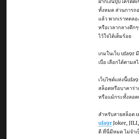
ฝากเงินปุ๊บ เครดิต
ทั้งหมด ส่วนการถอน
แล้ว พวกเราทดลองก
หรือเวลากลางดึกๆข้า
ไว้ใจได้เต็มร้อย
เกมในเว็บ ufa9r ม
เบื่อ เลือกได้ตามสไ
เว็บไซต์แห่งนี้uf
สล็อตหรือบาคาร่าแค่
หรือแม้กระทั้งลอตเต
สำหรับสายสล็อต uf
ufa9r
Joker, JILI
ดี ที่นี่มีหมด ไม่จ