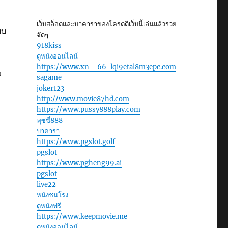
เว็บสล็อตและบาคาร่าของโครตดีเว็บนี้เล่นแล้วรวย
บบ
จัดๆ
918kiss
ดูหนังออนไลน์
https://www.xn--66-lqi9etal8m3epc.com
ง
sagame
joker123
http://www.movie87hd.com
https://www.pussy888play.com
พุซซี่888
บาคาร่า
https://www.pgslot.golf
pgslot
https://www.pgheng99.ai
pgslot
live22
หนังชนโรง
ดูหนังฟรี
https://www.keepmovie.me
ดูหนังออนไลน์