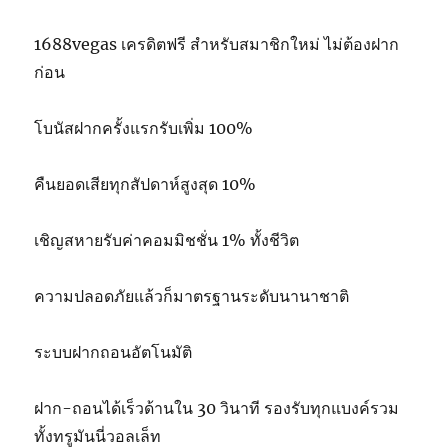
1688vegas เครดิตฟรี สำหรับสมาชิกใหม่ ไม่ต้องฝาก
ก่อน
โบนัสฝากครั้งแรกรับเพิ่ม 100%
คืนยอดเสียทุกสัปดาห์สูงสุด 10%
เชิญสหายรับค่าคอมมิชชั่น 1% ทั้งชีวิต
ความปลอดภัยแล้วก็มาตรฐานระดับนานาชาติ
ระบบฝากถอนอัตโนมัติ
ฝาก-ถอนได้เร็วด้านใน 30 วินาที รองรับทุกแบงค์รวม
ทั้งทรูมันนี่วอลเล็ท