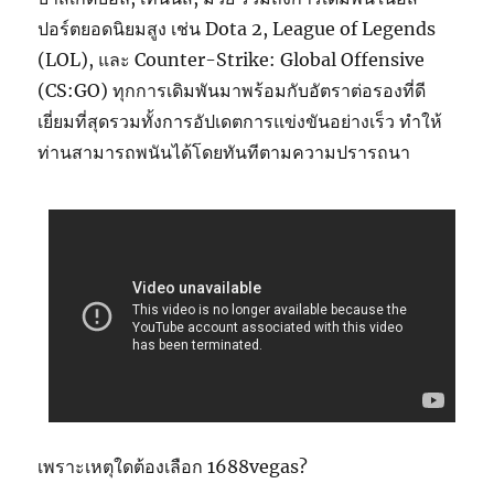
ปอร์ตยอดนิยมสูง เช่น Dota 2, League of Legends
(LOL), และ Counter-Strike: Global Offensive
(CS:GO) ทุกการเดิมพันมาพร้อมกับอัตราต่อรองที่ดี
เยี่ยมที่สุดรวมทั้งการอัปเดตการแข่งขันอย่างเร็ว ทำให้
ท่านสามารถพนันได้โดยทันทีตามความปรารถนา
เพราะเหตุใดต้องเลือก 1688vegas?