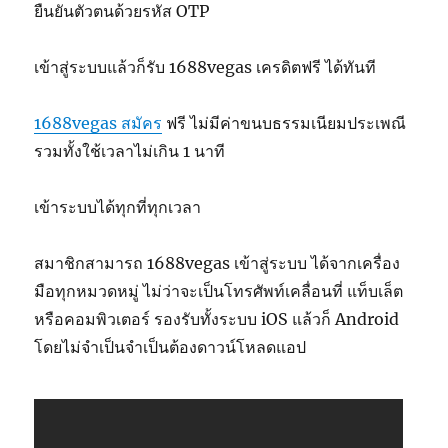
ยืนยันตัวตนด้วยรหัส OTP
เข้าสู่ระบบแล้วก็รับ 1688vegas เครดิตฟรี ได้ทันที
1688vegas สมัคร
ฟรี ไม่มีค่าขนบธรรมเนียมประเพณี
รวมทั้งใช้เวลาไม่เกิน 1 นาที
เข้าระบบได้ทุกที่ทุกเวลา
สมาชิกสามารถ 1688vegas เข้าสู่ระบบ ได้จากเครื่อง
มือทุกหมวดหมู่ ไม่ว่าจะเป็นโทรศัพท์เคลื่อนที่ แท็บเล็ต
หรือคอมพิวเตอร์ รองรับทั้งระบบ iOS แล้วก็ Android
โดยไม่จำเป็นจำเป็นต้องดาวน์โหลดแอป