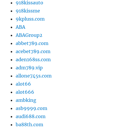
918kissauto
918kissme
9kpluss.com
ABA
ABAGroup2
abbet789.com
acebet789.com
aden168ss.com
adm789.vip
allone745s.com
alot66
alot666
ambking
asb9999.com
audi688.com
ba88th.com