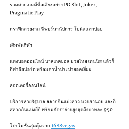
รวมค่ายเกมมีชื่อเสียงอย่าง PG Slot, Joker,
Pragmatic Play
กราฟิกสวยงาม ฟีพบร์นานัปการ โบนัสแตกบ่อย
เดิมพันกีฬา
แทงบอลออนไลน์ บาสเกตบอล มวยไทย เทนนิส แล้วก็
กีฬาอีสปอร์ต พร้อมค่าน้ำประปายอดเยี่ยม
ลอตเตอรี่ออนไลน์
บริการหวยรัฐบาล สลากกินแบ่งลาว หวยฮานอย และก็
สลากกินแบ่งยี่กี พร้อมอัตราจ่ายสูงสุดถึงบาทละ 950
โปรโมชั่นสุดคุ้มจาก
1688vegas