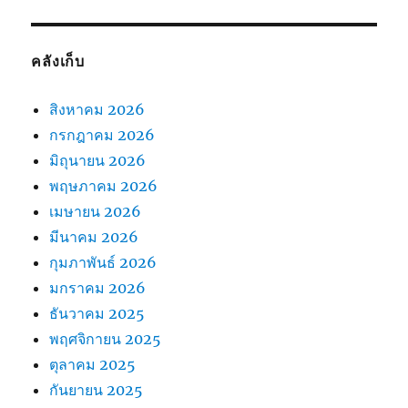
คลังเก็บ
สิงหาคม 2026
กรกฎาคม 2026
มิถุนายน 2026
พฤษภาคม 2026
เมษายน 2026
มีนาคม 2026
กุมภาพันธ์ 2026
มกราคม 2026
ธันวาคม 2025
พฤศจิกายน 2025
ตุลาคม 2025
กันยายน 2025