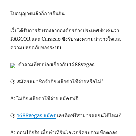
ใบอนุญาตแล้วก็การยืนยัน
เว็บได้รับการรับรองจากองค์กรต่างประเทศ ดังเช่นว่า
PAGCOR และ Curacao ซึ่งรับรองความน่าวางใจและ
ความปลอดภัยของระบบ
คำถามที่พบบ่อยเกี่ยวกับ 1688vegas
Q: สมัครสมาชิกจำต้องเสียค่าใช้จ่ายหรือไม่?
A: ไม่ต้องเสียค่าใช้จ่าย สมัครฟรี
Q:
1688vegas สมัคร
เครดิตฟรีสามารถถอนได้ไหม?
A: ถอนได้จริง เมื่อทำเทิร์นโอเวอร์ครบตามข้อตกลง