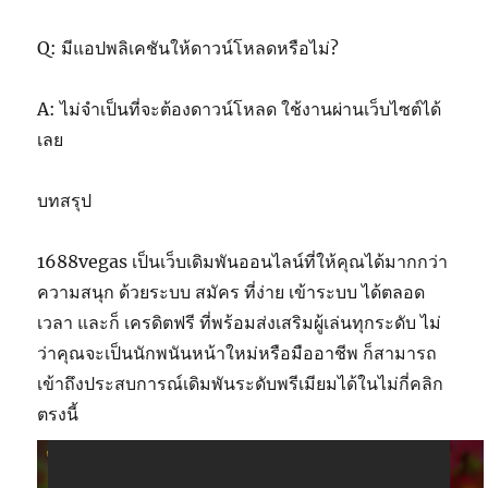
Q: มีแอปพลิเคชันให้ดาวน์โหลดหรือไม่?
A: ไม่จำเป็นที่จะต้องดาวน์โหลด ใช้งานผ่านเว็บไซต์ได้
เลย
บทสรุป
1688vegas เป็นเว็บเดิมพันออนไลน์ที่ให้คุณได้มากกว่า
ความสนุก ด้วยระบบ สมัคร ที่ง่าย เข้าระบบ ได้ตลอด
เวลา และก็ เครดิตฟรี ที่พร้อมส่งเสริมผู้เล่นทุกระดับ ไม่
ว่าคุณจะเป็นนักพนันหน้าใหม่หรือมืออาชีพ ก็สามารถ
เข้าถึงประสบการณ์เดิมพันระดับพรีเมียมได้ในไม่กี่คลิก
ตรงนี้