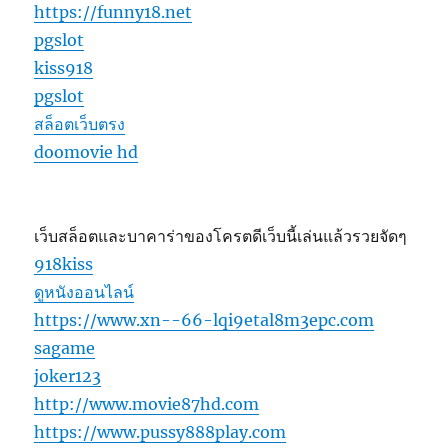
https://funny18.net
pgslot
kiss918
pgslot
สล็อตเว็บตรง
doomovie hd
เว็บสล็อตและบาคาร่าของโครตดีเว็บนี้เล่นแล้วรวยจัดๆ
918kiss
ดูหนังออนไลน์
https://www.xn--66-lqi9etal8m3epc.com
sagame
joker123
http://www.movie87hd.com
https://www.pussy888play.com