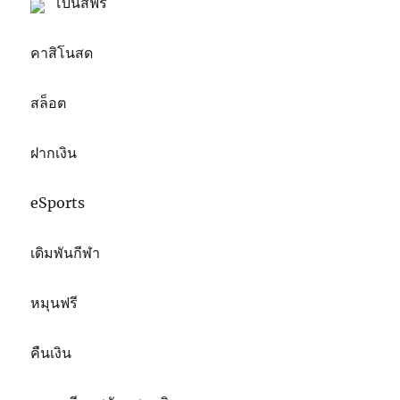
โบนัสฟรี
คาสิโนสด
สล็อต
ฝากเงิน
eSports
เดิมพันกีฬา
หมุนฟรี
คืนเงิน