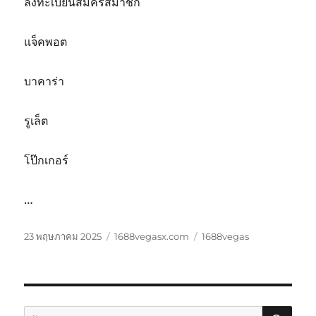
ลงทะเบียนสมัครสมาชิก
แจ็คพอต
บาคาร่า
รูเล็ต
โป๊กเกอร์
…
เขียน
หมวด
ป้าย
23 พฤษภาคม 2025
1688vegasx.com
1688vegas
เมื่อ
หมู่
กำกับ
ค้นห
ค้นหา: