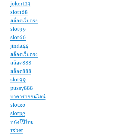
joker123
slot168
สล็อตเว็บตรง
slot99
slot66
jinda44
สล็อตเว็บตรง
สล็อต888
สล็อต888
slot99
pussy888
บาคาร่าออนไลน์
slotxo
slotpg
หนังโป๊ไทย
1xbet