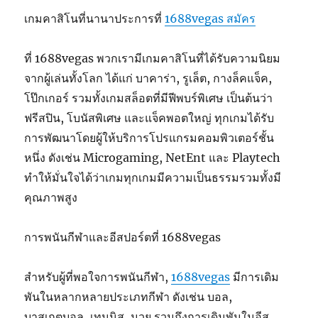
เกมคาสิโนที่นานาประการที่
1688vegas สมัคร
ที่ 1688vegas พวกเรามีเกมคาสิโนที่ได้รับความนิยม
จากผู้เล่นทั้งโลก ได้แก่ บาคาร่า, รูเล็ต, กางล็คแจ็ค,
โป๊กเกอร์ รวมทั้งเกมสล็อตที่มีฟีพบร์พิเศษ เป็นต้นว่า
ฟรีสปิน, โบนัสพิเศษ และแจ็คพอตใหญ่ ทุกเกมได้รับ
การพัฒนาโดยผู้ให้บริการโปรแกรมคอมพิวเตอร์ชั้น
หนึ่ง ดังเช่น Microgaming, NetEnt และ Playtech
ทำให้มั่นใจได้ว่าเกมทุกเกมมีความเป็นธรรมรวมทั้งมี
คุณภาพสูง
การพนันกีฬาและอีสปอร์ตที่ 1688vegas
สำหรับผู้ที่พอใจการพนันกีฬา,
1688vegas
มีการเดิม
พันในหลากหลายประเภทกีฬา ดังเช่น บอล,
บาสเกตบอล, เทนนิส, มวย รวมถึงการเดิมพันในอีส