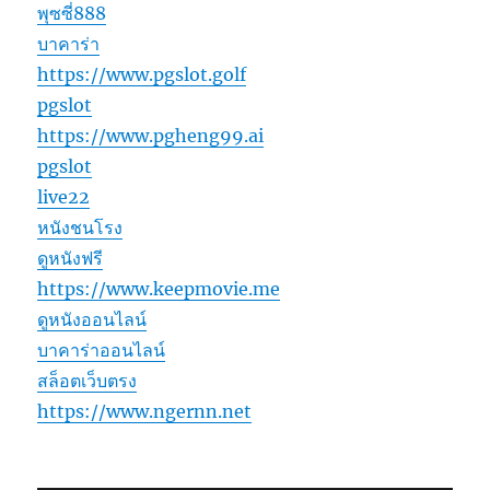
พุซซี่888
บาคาร่า
https://www.pgslot.golf
pgslot
https://www.pgheng99.ai
pgslot
live22
หนังชนโรง
ดูหนังฟรี
https://www.keepmovie.me
ดูหนังออนไลน์
บาคาร่าออนไลน์
สล็อตเว็บตรง
https://www.ngernn.net