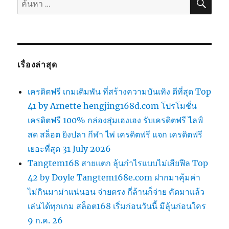
เรื่องล่าสุด
เครดิตฟรี เกมเดิมพัน ที่สร้างความบันเทิง ดีที่สุด Top
41 by Arnette hengjing168d.com โปรโมชั่น
เครดิตฟรี 100% กล่องสุ่มเฮงเฮง รับเครดิตฟรี ไลฟ์
สด สล็อต ยิงปลา กีฬา ไพ่ เครดิตฟรี แจก เครดิตฟรี
เยอะที่สุด 31 July 2026
Tangtem168 สายแตก ลุ้นกำไรแบบไม่เสียฟีล Top
42 by Doyle Tangtem168e.com ฝากมาคุ้มค่า
ไม่กินมาม่าแน่นอน จ่ายตรง กี่ล้านก็จ่าย คัดมาแล้ว
เล่นได้ทุกเกม สล็อต168 เริ่มก่อนวันนี้ มีลุ้นก่อนใคร
9 ก.ค. 26