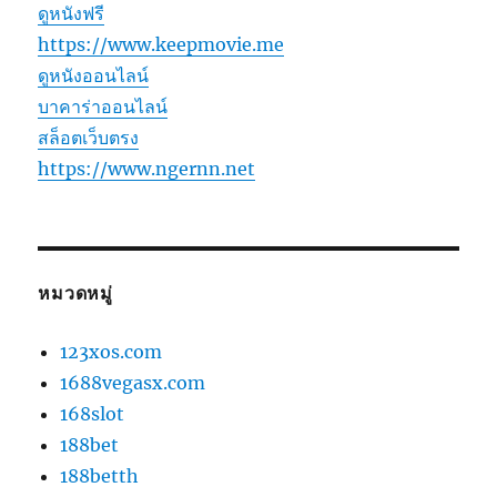
ดูหนังฟรี
https://www.keepmovie.me
ดูหนังออนไลน์
บาคาร่าออนไลน์
สล็อตเว็บตรง
https://www.ngernn.net
หมวดหมู่
123xos.com
1688vegasx.com
168slot
188bet
188betth