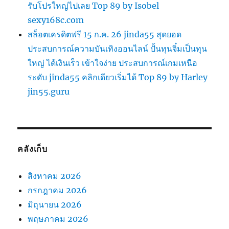
รับโปรใหญ่ไปเลย Top 89 by Isobel
sexy168c.com
สล็อตเครดิตฟรี 15 ก.ค. 26 jinda55 สุดยอด
ประสบการณ์ความบันเทิงออนไลน์ ปั้นทุนจิ๋มเป็นทุน
ใหญ่ ได้เงินเร็ว เข้าใจง่าย ประสบการณ์เกมเหนือ
ระดับ jinda55 คลิกเดียวเริ่มได้ Top 89 by Harley
jin55.guru
คลังเก็บ
สิงหาคม 2026
กรกฎาคม 2026
มิถุนายน 2026
พฤษภาคม 2026