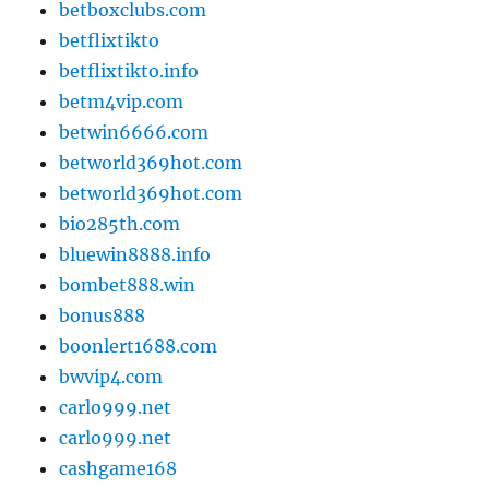
betboxclubs.com
betflixtikto
betflixtikto.info
betm4vip.com
betwin6666.com
betworld369hot.com
betworld369hot.com
bio285th.com
bluewin8888.info
bombet888.win
bonus888
boonlert1688.com
bwvip4.com
carlo999.net
carlo999.net
cashgame168