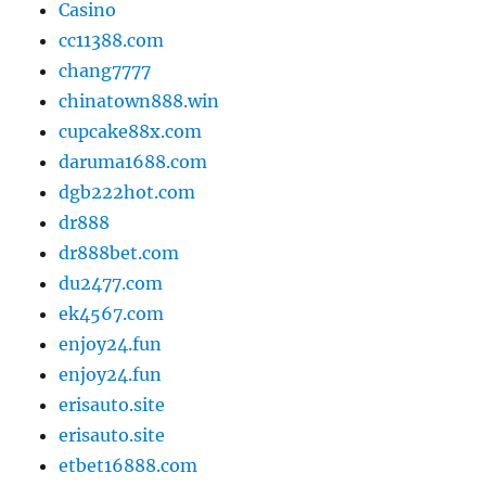
Casino
cc11388.com
chang7777
chinatown888.win
cupcake88x.com
daruma1688.com
dgb222hot.com
dr888
dr888bet.com
du2477.com
ek4567.com
enjoy24.fun
enjoy24.fun
erisauto.site
erisauto.site
etbet16888.com