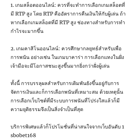
1. เกมสล็อตออนไลน์: ควรที่จะทำการเลือกเกมสล็อตที่
มี RTP สูง โดย RTP คืออัตราการคืนเงินให้กับผู้เล่น ถ้า
หากเลือกเกมสล็อตที่มี RTP สูง ช่องทางสำหรับการทำ
กำไรจะมากขึ้น
2. เกมคาสิโนออนไลน์: ควรศึกษากลยุทธ์สำหรับเพื่อ
การพนัน อย่างเช่น ในเกมบาคาร่า การเลือกแทงในฝั่ง
เจ้ามือจะมีโอกาสชนะสูงขึ้นมากยิ่งกว่าฝั่งผู้เล่น
ทั้งนี้ การบรรลุผลสำหรับการเดิมพันยังขึ้นอยู่กับการ
จัดการเงินและก็การเลือกพนันที่เหมาะสม ด้วยเหตุนั้น
การเลือกเว็บไซต์ที่มีระบบการพนันที่โปร่งใสแล้วก็มี
ความยุติธรรมจึงเป็นสิ่งจำเป็นที่สุด
บริการพิเศษแล้วก็โปรโมชั่นที่น่าสนใจจากเว็บอันดับ 1
sbobet168