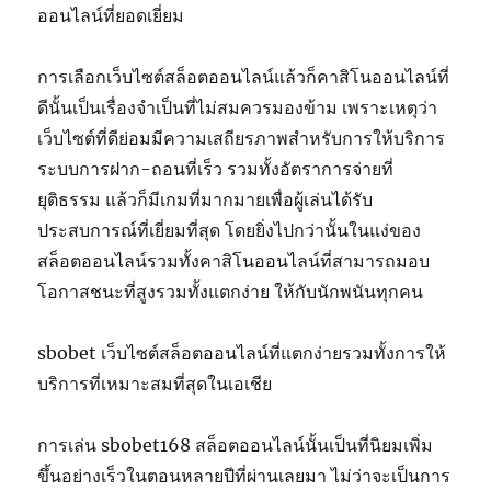
ออนไลน์ที่ยอดเยี่ยม
การเลือกเว็บไซต์สล็อตออนไลน์แล้วก็คาสิโนออนไลน์ที่
ดีนั้นเป็นเรื่องจำเป็นที่ไม่สมควรมองข้าม เพราะเหตุว่า
เว็บไซต์ที่ดีย่อมมีความเสถียรภาพสำหรับการให้บริการ
ระบบการฝาก-ถอนที่เร็ว รวมทั้งอัตราการจ่ายที่
ยุติธรรม แล้วก็มีเกมที่มากมายเพื่อผู้เล่นได้รับ
ประสบการณ์ที่เยี่ยมที่สุด โดยยิ่งไปกว่านั้นในแง่ของ
สล็อตออนไลน์รวมทั้งคาสิโนออนไลน์ที่สามารถมอบ
โอกาสชนะที่สูงรวมทั้งแตกง่าย ให้กับนักพนันทุกคน
sbobet เว็บไซต์สล็อตออนไลน์ที่แตกง่ายรวมทั้งการให้
บริการที่เหมาะสมที่สุดในเอเชีย
การเล่น sbobet168 สล็อตออนไลน์นั้นเป็นที่นิยมเพิ่ม
ขึ้นอย่างเร็วในตอนหลายปีที่ผ่านเลยมา ไม่ว่าจะเป็นการ