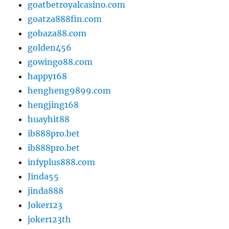
goatbetroyalcasino.com
goatza888fin.com
gobaza88.com
golden456
gowingo88.com
happy168
hengheng9899.com
hengjing168
huayhit88
ib888pro.bet
ib888pro.bet
infyplus888.com
Jinda55
jinda888
Joker123
joker123th