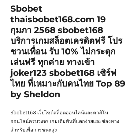
Sbobet
thaisbobet168.com 19
กุมภา 2568 sbobet168
บริการเกมสล็อตเครดิตฟรี โปร
ชวนเพื่อน รับ 10% ไม่กระตุก
เล่นฟรี ทุกค่าย ทางเข้า
joker123 sbobet168 เซิร์ฟ
ไทย ที่เหมาะกับคนไทย Top 89
by Sheldon
Sbobet168 เว็บไซต์สล็อตออนไลน์และคาสิโน
ออนไลน์ครบวงจร เกมเดิมพันที่แตกง่ายและช่องทาง
สำหรับเพื่อการชนะสูง