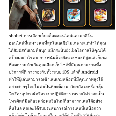
sbobet การเลือกเว็บสล็อตออนไลน์และคาสิโน
ออนไลน์ที่เหมาะสมที่สุดในเอเชียไม่เฉพาะแต่ทำให้คุณ
ได้สัมผัสกับเกมที่สนุก แม้กระนั้นยังเปิดโอกาสให้คุณได้
สร้างผลกำไรจากการพนันด้วยจังหวะชนะที่สูงแล้วก็เกม
ที่แตกง่าย ถ้าเกิดคุณเลือกเว็บไซต์ที่มีคุณภาพรวมทั้ง
บริการที่ดี การรองรับทั้งระบบ iOS แล้วก็ Android
ทำให้ผู้เล่นสามารถเข้าเล่นเกมสล็อตที่มีคุณภาพสูงได้
อย่างง่ายๆโดยไม่จำเป็นที่จะต้องมาวิตกกังวลหรือกลุ้ม
ใจเรื่องอุปกรณ์หรือระบบปฏิบัติการ เพราะไม่ว่าจะเป็น
โทรศัพท์มือถือรุ่นก่อนหรือใหม่ก็สามารถเล่นได้อย่าง
ลื่นไหล คุณจะได้รับประสบการณ์การเล่นที่เหนือกว่า
แล้วก็เต็มไปด้วยโอกาสในการได้กำไรที่ไม่มีที่สิ้นสุด