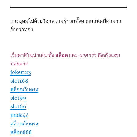
การอุดมไปด้วยวิชาความรู้รวมทั้งความถนัดมีค่ามาก
ยิ่งกว่าทอง
เว็บคาสิโนน่าเล่น ทั้ง
สล็อต
และ
บาคาร่า
ตึงจริงแตก
บ่อยมาก
joker123
slot168
สล็อตเว็บตรง
slot99
slot66
jinda44
สล็อตเว็บตรง
สล็อต888