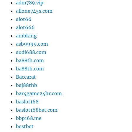
adm789.vip
allone745s.com
alot66
alot666
ambking
asb9999.com
audi688.com
ba88th.com
ba88th.com
Baccarat
baj88thb
bar4game24hr.com
baslot168
baslot168bet.com
bbp168.me
bestbet