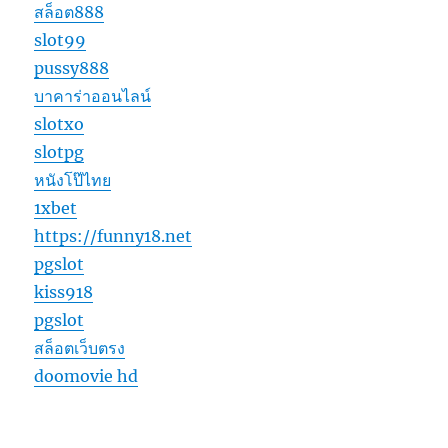
สล็อต888
slot99
pussy888
บาคาร่าออนไลน์
slotxo
slotpg
หนังโป๊ไทย
1xbet
https://funny18.net
pgslot
kiss918
pgslot
สล็อตเว็บตรง
doomovie hd