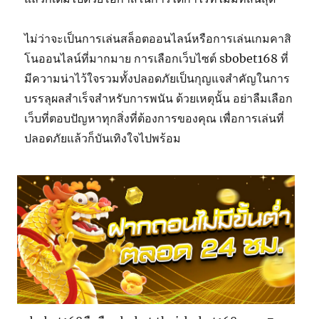
ไม่ว่าจะเป็นการเล่นสล็อตออนไลน์หรือการเล่นเกมคาสิ
โนออนไลน์ที่มากมาย การเลือกเว็บไซต์ sbobet168 ที่
มีความน่าไว้ใจรวมทั้งปลอดภัยเป็นกุญแจสำคัญในการ
บรรลุผลสำเร็จสำหรับการพนัน ด้วยเหตุนั้น อย่าลืมเลือก
เว็บที่ตอบปัญหาทุกสิ่งที่ต้องการของคุณ เพื่อการเล่นที่
ปลอดภัยแล้วก็บันเทิงใจไปพร้อม