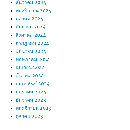
ธันวาคม 2024
พฤศจิกายน 2024
ตุลาคม 2024
กันยายน 2024
สิงหาคม 2024
กรกฎาคม 2024
มิถุนายน 2024
พฤษภาคม 2024
เมษายน 2024
มีนาคม 2024
กุมภาพันธ์ 2024
มกราคม 2024
ธันวาคม 2023
พฤศจิกายน 2023
ตุลาคม 2023