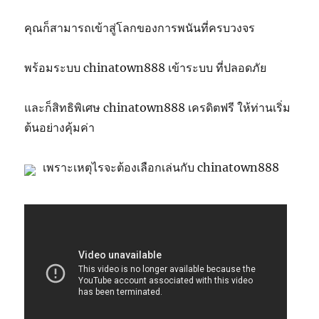
คุณก็สามารถเข้าสู่โลกของการพนันที่ครบวงจร
พร้อมระบบ chinatown888 เข้าระบบ ที่ปลอดภัย
และก็สิทธิพิเศษ chinatown888 เครดิตฟรี ให้ท่านเริ่ม
ต้นอย่างคุ้มค่า
เพราะเหตุไรจะต้องเลือกเล่นกับ chinatown888