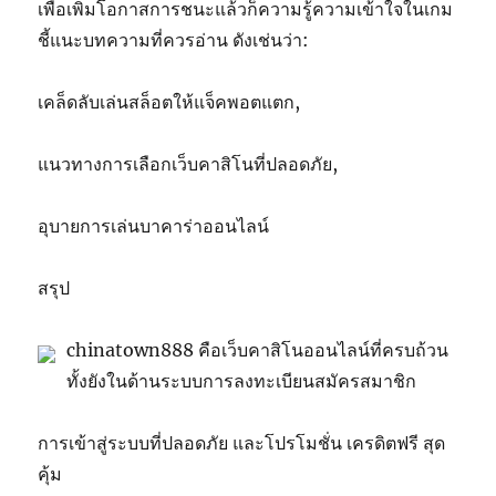
เพื่อเพิ่มโอกาสการชนะแล้วก็ความรู้ความเข้าใจในเกม
ชี้แนะบทความที่ควรอ่าน ดังเช่นว่า:
เคล็ดลับเล่นสล็อตให้แจ็คพอตแตก,
แนวทางการเลือกเว็บคาสิโนที่ปลอดภัย,
อุบายการเล่นบาคาร่าออนไลน์
สรุป
chinatown888 คือเว็บคาสิโนออนไลน์ที่ครบถ้วน
ทั้งยังในด้านระบบการลงทะเบียนสมัครสมาชิก
การเข้าสู่ระบบที่ปลอดภัย และโปรโมชั่น เครดิตฟรี สุด
คุ้ม