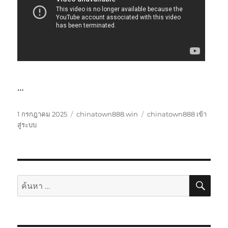
…
เขียน
หมวด
ป้าย
1 กรกฎาคม 2025
chinatown888.win
chinatown888 เข้า
เมื่อ
หมู่
กำกับ
สู่ระบบ
ค้นห
ค้นหา: