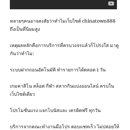
หลายๆคนอาจสงสัยว่าทำไมเว็บไซต์ chinatown888
ถึงเป็นที่นิยมสูง
เหตุผลหลักคือการบริการที่ครบวงจรแล้วก็โปร่งใส มาดู
กันว่าทำไม:
ระบบฝากถอนอัตโนมัติ ทำรายการได้ตลอด 1 วัน
เกมคาสิโน สล็อต กีฬา สลากกินแบ่งออนไลน์ ครบใน
เว็บไซต์เดียว
โปรโมชั่นแรง แจกโบนัสและ เครดิตฟรี ทุกวัน
บริการจากคณะทำงานมือโปร ตอบแชทเร็ว ไม่ปล่อยให้