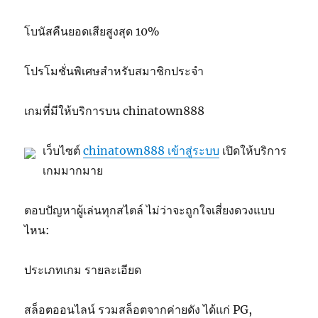
โบนัสคืนยอดเสียสูงสุด 10%
โปรโมชั่นพิเศษสำหรับสมาชิกประจำ
เกมที่มีให้บริการบน chinatown888
เว็บไซต์
chinatown888 เข้าสู่ระบบ
เปิดให้บริการ
เกมมากมาย
ตอบปัญหาผู้เล่นทุกสไตล์ ไม่ว่าจะถูกใจเสี่ยงดวงแบบ
ไหน:
ประเภทเกม รายละเอียด
สล็อตออนไลน์ รวมสล็อตจากค่ายดัง ได้แก่ PG,