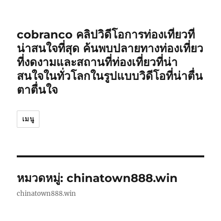
cobranco คลิปวิดีโอการท่องเที่ยวที่
น่าสนใจที่สุด ค้นพบปลายทางท่องเที่ยว
ที่งดงามและสถานที่ท่องเที่ยวที่น่า
สนใจในทั่วโลกในรูปแบบวิดีโอที่น่าตื่น
ตาตื่นใจ
เมนู
หมวดหมู่:
chinatown888.win
chinatown888.win