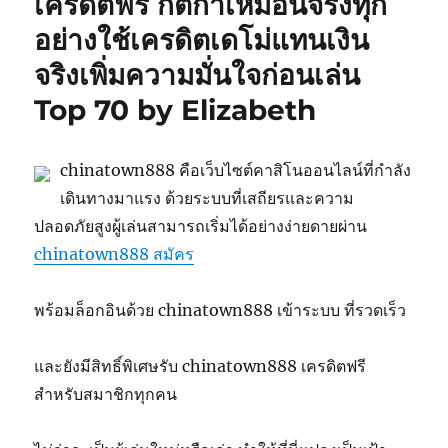
เครดิตฟรี กติกาเหมือนจริงทุก
อย่างใช้เครดิตเดโม่แทนเงิน
จริงเพิ่มความมั่นใจก่อนเล่น
Top 70 by Elizabeth
chinatown888 คือเว็บไซต์คาสิโนออนไลน์ที่กำลัง
เดินทางมาแรง ด้วยระบบที่เสถียรและความ
ปลอดภัยสูงผู้เล่นสามารถเริ่มได้อย่างง่ายดายผ่าน
chinatown888 สมัคร
พร้อมล็อกอินด้วย chinatown888 เข้าระบบ ที่รวดเร็ว
และยังมีสิทธิ์พิเศษรับ chinatown888 เครดิตฟรี
สำหรับสมาชิกทุกคน