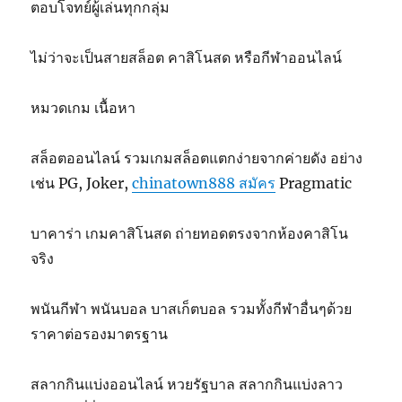
ตอบโจทย์ผู้เล่นทุกกลุ่ม
ไม่ว่าจะเป็นสายสล็อต คาสิโนสด หรือกีฬาออนไลน์
หมวดเกม เนื้อหา
สล็อตออนไลน์ รวมเกมสล็อตแตกง่ายจากค่ายดัง อย่าง
เช่น PG, Joker,
chinatown888 สมัคร
Pragmatic
บาคาร่า เกมคาสิโนสด ถ่ายทอดตรงจากห้องคาสิโน
จริง
พนันกีฬา พนันบอล บาสเก็ตบอล รวมทั้งกีฬาอื่นๆด้วย
ราคาต่อรองมาตรฐาน
สลากกินแบ่งออนไลน์ หวยรัฐบาล สลากกินแบ่งลาว