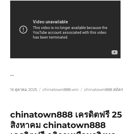
…
เขียน
หมวด
ป้าย
16 ตุลาคม 2025
chinatown888.win
chinatown888 สมัคร
เมื่อ
หมู่
กำกับ
chinatown888 เครดิตฟรี 25
สิงหาคม chinatown888