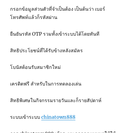
กรอกข้อมูลส่วนตัวที่จำเป็นต้อง เป็นต้นว่า เบอร์
โทรศัพท์แล้วก็รหัสผ่าน
ยืนยันรหัส OTP รวมทั้งเข้าระบบได้โดยทันที
สิทธิประโยชน์ที่ได้รับข้างหลังสมัคร
โบนัสต้อนรับสมาชิกใหม่
เครดิตฟรี สำหรับในการทดลองเล่น
สิทธิพิเศษในกิจกรรมรายวันและก็รายสัปดาห์
ระบบเข้าระบบ
chinatown888