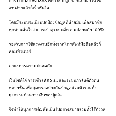
การ chinatown888 เข้าระบบ ถูกออกแบบมาให้ใช้
งานง่ายแล้วก็เร็วทันใจ
โดยมีระบบระเบียบปกป้องข้อมูลที่นำสมัย เพื่อสมาชิก
ทุกท่านมั่นใจว่าการเข้าสู่ระบบมีความปลอดภัย 100%
รองรับการใช้แรงงานอีกทั้งจากโทรศัพท์มือถือแล้วก็
คอมพิวเตอร์
มาตรการความปลอดภัย
เว็บไซต์ใช้การเข้ารหัส SSL และระบบการันตีตัวตน
หลายชั้น เพื่อคุ้มครองป้องกันข้อมูลส่วนตัวรวมทั้ง
ธุรกรรมด้านการเงินของผู้เล่น
จึงทำให้ทุกการเดิมพันเป็นไปอย่างสบายรวมทั้งไร้กังวล