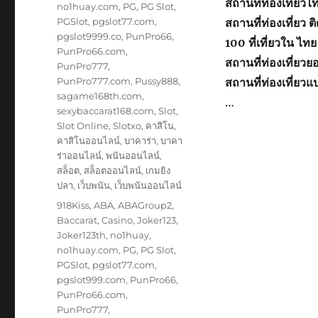
สถานที่ท่องเที่ยวไ
no1huay.com
,
PG
,
PG Slot
,
PGSlot
,
pgslot77.com
,
สถานที่ท่องเที่ยว 
pgslot9999.co
,
PunPro66
,
100 ที่เที่ยวใน ไทย
PunPro66.com
,
สถานที่ท่องเที่ยวย
PunPro777
,
PunPro777.com
,
Pussy888
,
สถานที่ท่องเที่ย
sagame168th.com
,
…
sexybaccarat168.com
,
Slot
,
Slot Online
,
Slotxo
,
คาสิโน
,
คาสิโนออนไลน์
,
บาคาร่า
,
บาคา
ร่าออนไลน์
,
พนันออนไลน์
,
สล็อต
,
สล็อตออนไลน์
,
เกมยิง
ปลา
,
เว็บพนัน
,
เว็บพนันออนไลน์
ป้าย
918Kiss
,
ABA
,
ABAGroup2
,
กำกับ
Baccarat
,
Casino
,
Joker123
,
Joker123th
,
no1huay
,
no1huay.com
,
PG
,
PG Slot
,
PGSlot
,
pgslot77.com
,
pgslot999.com
,
PunPro66
,
PunPro66.com
,
PunPro777
,