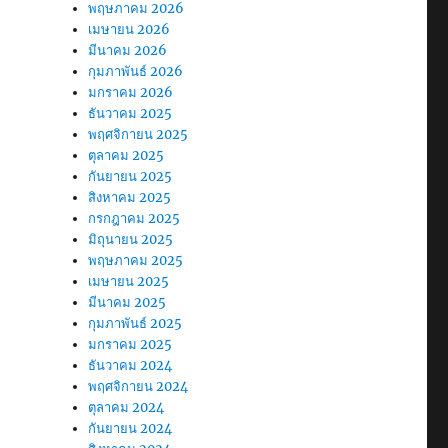
พฤษภาคม 2026
เมษายน 2026
มีนาคม 2026
กุมภาพันธ์ 2026
มกราคม 2026
ธันวาคม 2025
พฤศจิกายน 2025
ตุลาคม 2025
กันยายน 2025
สิงหาคม 2025
กรกฎาคม 2025
มิถุนายน 2025
พฤษภาคม 2025
เมษายน 2025
มีนาคม 2025
กุมภาพันธ์ 2025
มกราคม 2025
ธันวาคม 2024
พฤศจิกายน 2024
ตุลาคม 2024
กันยายน 2024