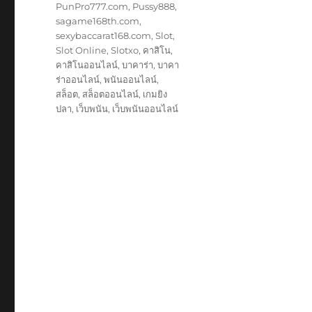
PunPro777.com
,
Pussy888
,
sagame168th.com
,
sexybaccarat168.com
,
Slot
,
Slot Online
,
Slotxo
,
คาสิโน
,
คาสิโนออนไลน์
,
บาคาร่า
,
บาคา
ร่าออนไลน์
,
พนันออนไลน์
,
สล็อต
,
สล็อตออนไลน์
,
เกมยิง
ปลา
,
เว็บพนัน
,
เว็บพนันออนไลน์