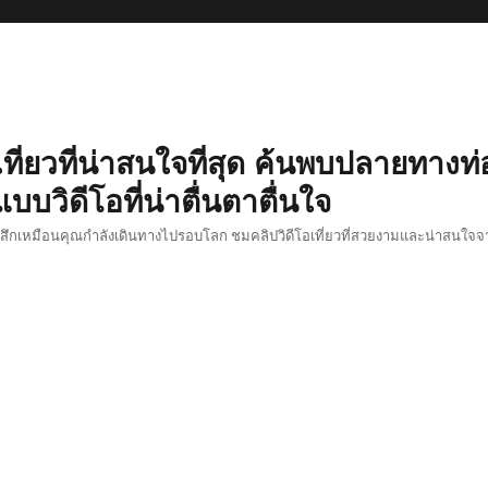
ี่ยวที่น่าสนใจที่สุด ค้นพบปลายทางท่อ
บบวิดีโอที่น่าตื่นตาตื่นใจ
มรู้สึกเหมือนคุณกำลังเดินทางไปรอบโลก ชมคลิปวิดีโอเที่ยวที่สวยงามและน่าสนใ