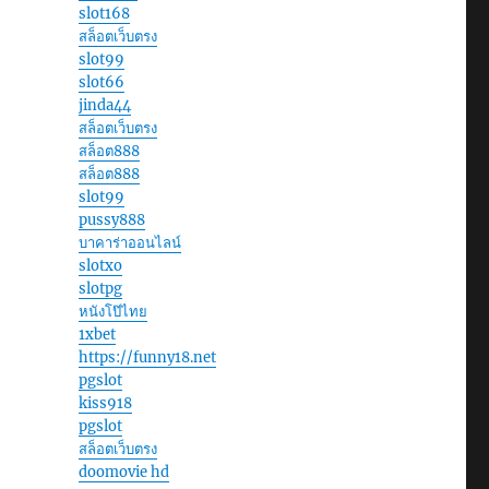
slot168
สล็อตเว็บตรง
slot99
slot66
jinda44
สล็อตเว็บตรง
สล็อต888
สล็อต888
slot99
pussy888
บาคาร่าออนไลน์
slotxo
slotpg
หนังโป๊ไทย
1xbet
https://funny18.net
pgslot
kiss918
pgslot
สล็อตเว็บตรง
doomovie hd