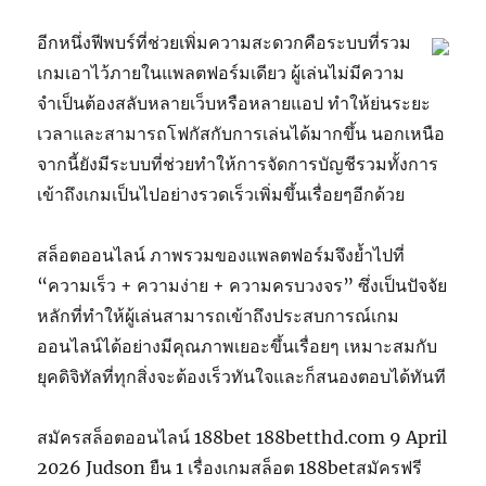
อีกหนึ่งฟีพบร์ที่ช่วยเพิ่มความสะดวกคือระบบที่รวม
เกมเอาไว้ภายในแพลตฟอร์มเดียว ผู้เล่นไม่มีความ
จำเป็นต้องสลับหลายเว็บหรือหลายแอป ทำให้ย่นระยะ
เวลาและสามารถโฟกัสกับการเล่นได้มากขึ้น นอกเหนือ
จากนี้ยังมีระบบที่ช่วยทำให้การจัดการบัญชีรวมทั้งการ
เข้าถึงเกมเป็นไปอย่างรวดเร็วเพิ่มขึ้นเรื่อยๆอีกด้วย
สล็อตออนไลน์ ภาพรวมของแพลตฟอร์มจึงย้ำไปที่
“ความเร็ว + ความง่าย + ความครบวงจร” ซึ่งเป็นปัจจัย
หลักที่ทำให้ผู้เล่นสามารถเข้าถึงประสบการณ์เกม
ออนไลน์ได้อย่างมีคุณภาพเยอะขึ้นเรื่อยๆ เหมาะสมกับ
ยุคดิจิทัลที่ทุกสิ่งจะต้องเร็วทันใจและก็สนองตอบได้ทันที
สมัครสล็อตออนไลน์ 188bet 188betthd.com 9 April
2026 Judson ยืน 1 เรื่องเกมสล็อต 188betสมัครฟรี