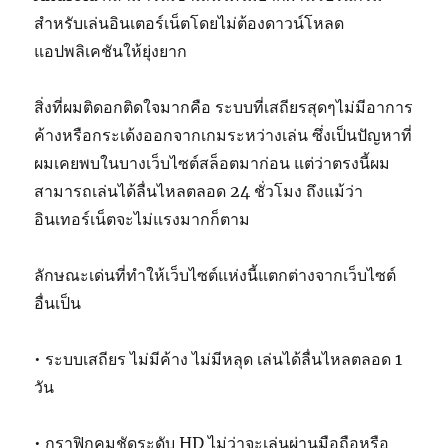
สำหรับเล่นอินเตอร์เน็ตโดยไม่ต้องดาวน์โหลด
แอปพลิเคชันให้ยุ่งยาก
สิ่งที่ผมติดอกติดใจมากคือ ระบบที่เสถียรสุดๆไม่มีอาการ
ค้างหรือกระเด้งออกจากเกมระหว่างเล่น ซึ่งเป็นปัญหาที่
ผมเคยพบในบางเว็บไซต์สล็อตมาก่อน แต่ว่าตรงนี้ผม
สามารถเล่นได้ลื่นไหลตลอด 24 ชั่วโมง ถึงแม้ว่า
อินเทอร์เน็ตจะไม่แรงมากก็ตาม
ลักษณะเด่นที่ทำให้เว็บไซต์แห่งนี้แตกต่างจากเว็บไซต์
อื่นเป็น
• ระบบเสถียร ไม่มีค้าง ไม่มีหลุด เล่นได้ลื่นไหลตลอด 1
วัน
• กราฟิกคมชัดระดับ HD ไม่ว่าจะเล่นผ่านมือถือหรือ