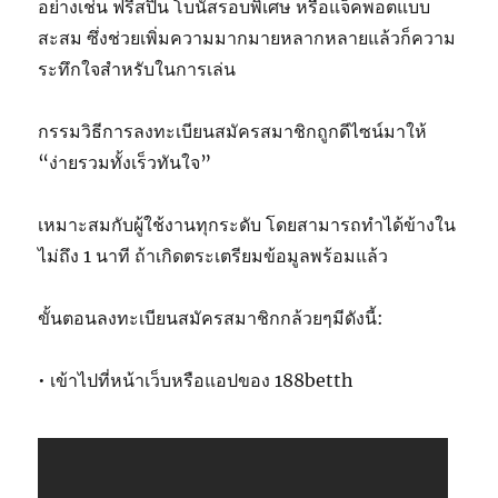
อย่างเช่น ฟรีสปิน โบนัสรอบพิเศษ หรือแจ็คพอตแบบ
สะสม ซึ่งช่วยเพิ่มความมากมายหลากหลายแล้วก็ความ
ระทึกใจสำหรับในการเล่น
กรรมวิธีการลงทะเบียนสมัครสมาชิกถูกดีไซน์มาให้
“ง่ายรวมทั้งเร็วทันใจ”
เหมาะสมกับผู้ใช้งานทุกระดับ โดยสามารถทำได้ข้างใน
ไม่ถึง 1 นาที ถ้าเกิดตระเตรียมข้อมูลพร้อมแล้ว
ขั้นตอนลงทะเบียนสมัครสมาชิกกล้วยๆมีดังนี้:
• เข้าไปที่หน้าเว็บหรือแอปของ 188betth