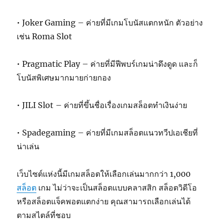
• Joker Gaming – ค่ายที่มีเกมโบนัสแตกหนัก ตัวอย่าง
เช่น Roma Slot
• Pragmatic Play – ค่ายที่มีฟีพบร์เกมน่าดึงดูด และก็
โบนัสพิเศษมากมายก่ายกอง
• JILI Slot – ค่ายที่ขึ้นชื่อเรื่องเกมสล็อตทำเงินง่าย
• Spadegaming – ค่ายที่มีเกมสล็อตแนวทวีปเอเชียที่
น่าเล่น
เว็บไซต์แห่งนี้มีเกมสล็อตให้เลือกเล่นมากกว่า 1,000
สล็อต
เกม ไม่ว่าจะเป็นสล็อตแบบคลาสสิก สล็อตวิดีโอ
หรือสล็อตแจ็คพอตแตกง่าย คุณสามารถเลือกเล่นได้
ตามสไตล์ที่ชอบ