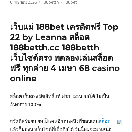
เขียน
หมวด
ป้าย
6 เมษายน 2026
188betth
188bet
เมื่อ
หมู่
กำกับ
เว็บแม่ 188bet เครดิตฟรี Top
22 by Leanna สล็อต
188betth.cc 188betth
เว็บไซต์ตรง ทดลองเล่นสล็อต
ฟรี ทุกค่าย 4 เมษา 68 casino
online
สล็อต เว็บตรง ลิขสิทธิ์แท้ ฝาก-ถอน ออโต้ ไม่เป็น
อันตราย 100%
สวัสดีครับผม ผมเป็นคนอีกคนหนึ่งที่ชอบเล่น
สล็อต
แล้วก็มองหาเว็บไซต์ที่เชื่อถือได้ วันนี้ผมจะมาเสนอ