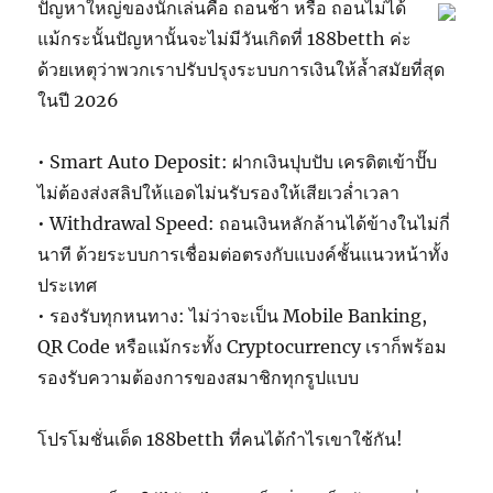
ปัญหาใหญ่ของนักเล่นคือ ถอนช้า หรือ ถอนไม่ได้
แม้กระนั้นปัญหานั้นจะไม่มีวันเกิดที่ 188betth ค่ะ
ด้วยเหตุว่าพวกเราปรับปรุงระบบการเงินให้ล้ำสมัยที่สุด
ในปี 2026
• Smart Auto Deposit: ฝากเงินปุบปับ เครดิตเข้าปั๊บ
ไม่ต้องส่งสลิปให้แอดไม่นรับรองให้เสียเวล่ำเวลา
• Withdrawal Speed: ถอนเงินหลักล้านได้ข้างในไม่กี่
นาที ด้วยระบบการเชื่อมต่อตรงกับแบงค์ชั้นแนวหน้าทั้ง
ประเทศ
• รองรับทุกหนทาง: ไม่ว่าจะเป็น Mobile Banking,
QR Code หรือแม้กระทั้ง Cryptocurrency เราก็พร้อม
รองรับความต้องการของสมาชิกทุกรูปแบบ
โปรโมชั่นเด็ด 188betth ที่คนได้กำไรเขาใช้กัน!