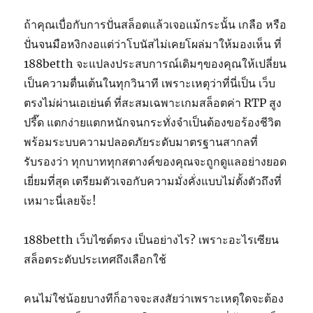
ถ้าคุณเบื่อกับการปั่นสล็อตแล้วเจอแม้กระนั้น เกลือ หรือ
ปั่นจนมือหงิกงอแต่ว่าโบนัสไม่เคยโผล่มาให้มองเห็น ที่
188betth จะแปลงประสบการณ์เดิมๆของคุณให้เปลี่ยน
เป็นความตื่นเต้นในทุกวินาที เพราะเหตุว่าที่นี่เป็น เว็บ
ตรงไม่ผ่านเอเย่นต์ ที่สะสมเฉพาะเกมสล็อตค่า RTP สูง
ปรี๊ด แตกง่ายแตกหนักจนกระทั่งจำเป็นต้องขอร้องชีวิต
พร้อมระบบความปลอดภัยระดับมาตรฐานสากลที่
รับรองว่า ทุกบาททุกสตางค์ของคุณจะถูกดูแลอย่างยอด
เยี่ยมที่สุด เตรียมตัวเจอกับความมั่งคั่งแบบไม่ตั้งตัวถึงที่
เหมาะนี่เลยจ้ะ!
188betth เว็บไซต์ตรง เป็นอย่างไร? เพราะอะไรเซียน
สล็อตระดับประเทศถึงเลือกใช้
คนไม่ใช่น้อยบางทีก็อาจจะสงสัยว่าเพราะเหตุใดจะต้อง