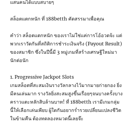
แสนคนได้แบบสบายๆ
สล็อตแตกหนัก ที่ 188betth คัดสรรมาเพื่อคุณ
คำว่า สล็อตแตกหนัก ของเราไม่ใช่แค่การโอ้อวดจ้ะ แต่
พวกเราวัดกันที่สถิติการชำระเงินจริง (Payout Result)
ของสมาชิก ซึ่งในปีนี้มี 3 หมู่เกมที่สร้างเศรษฐีใหม่มา
นักต่อนัก
1. Progressive Jackpot Slots
เกมสล็อตที่สะสมเงินรางวัลกลางไว้มากมายก่ายกอง ยิ่ง
มีคนเล่นมาก รางวัลยิ่งสะสมสูงขึ้นเรื่อยๆจนบางครั้งบาง
คราวแตะหลักสิบล้านบาท! ที่ 188betth เรามีเกมกลุ่ม
นี้ให้เลือกเล่นเพียบ ผู้ใดกันอยากร่ำรวยเปลี่ยนแปลงชีวิต
ในข้ามคืน ต้องทดลองหมวดนี้เลยจ๊ะ