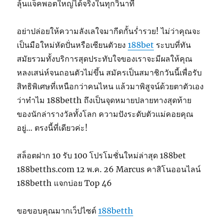
ลุ้นแจ็คพอตใหญ่ได้จริงในทุกวินาที
อย่าปล่อยให้ความลังเลใจมากีดกั้นร่ำรวย! ไม่ว่าคุณจะ
เป็นมือใหม่หัดปั่นหรือเซียนตัวยง
188bet
ระบบที่ทัน
สมัยรวมทั้งบริการสุดประทับใจของเราจะมีผลให้คุณ
หลงเสน่ห์จนถอนตัวไม่ขึ้น สมัครเป็นสมาชิกวันนี้เพื่อรับ
สิทธิพิเศษที่เหนือกว่าคนไหน แล้วมาพิสูจน์ด้วยตาตัวเอง
ว่าทำไม 188betth ถึงเป็นจุดหมายปลายทางสุดท้าย
ของนักล่ารางวัลทั้งโลก ความปังระดับตัวแม่คอยคุณ
อยู่… ตรงนี้ที่เดียวค่ะ!
สล็อตฝาก 10 รับ 100 โปรโมชั่นใหม่ล่าสุด 188bet
188betths.com 12 พ.ค. 26 Marcus คาสิโนออนไลน์
188betth แจกบ่อย Top 46
ขอขอบคุณมากเว็ปไซต์
188betth