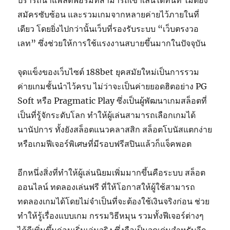
ปรารถนาแพลตฟอร์มที่สามารถเข้าเล่นได้ทันที ไม่ต้อง
สมัครซับซ้อน และรวมเกมจากหลายค่ายไว้ภายในที่
เดียว โดยยิ่งไปกว่านั้นเว็บที่รองรับระบบ “เว็บตรงวอ
เลท” ซึ่งช่วยให้การใช้แรงงานสบายขึ้นมากในปัจจุบัน
จุดแข็งของเว็บไซต์ 188bet ยุคสมัยใหม่เป็นการรวม
ค่ายเกมชั้นนำไว้ครบ ไม่ว่าจะเป็นค่ายยอดฮิตอย่าง PG
Soft หรือ Pragmatic Play ซึ่งเป็นผู้พัฒนาเกมสล็อตที่
เป็นที่รู้จักระดับโลก ทำให้ผู้เล่นสามารถเลือกเกมได้
นานัปการ ทั้งยังสล็อตแนวคลาสสิก สล็อตโบนัสแตกง่าย
หรือเกมฟีเจอร์พิเศษที่มีรอบฟรีสปินแล้วก็แจ็คพอต
อีกหนึ่งสิ่งที่ทำให้ผู้เล่นนิยมเพิ่มมากขึ้นคือระบบ สล็อต
ออนไลน์ ทดลองเล่นฟรี ที่ให้โอกาสให้ผู้ใช้สามารถ
ทดลองเกมได้โดยไม่จำเป็นที่จะต้องใช้เงินจริงก่อน ช่วย
ทำให้รู้เรื่องแบบเกม กรรมวิธีหมุน รวมทั้งฟีเจอร์ต่างๆ