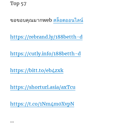
Top 57
ขอขอบคุณมากweb
สล็อตออนไลน์
https://rebrand.ly/188betth-d
https://cutly.info/188betth-d
https://bitt.to/eb4zxk
https://shorturl.asia/axTcu
https://t.co/1Nm4m0XvpN
…