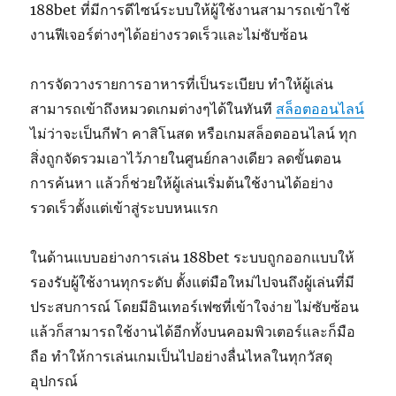
188bet ที่มีการดีไซน์ระบบให้ผู้ใช้งานสามารถเข้าใช้
งานฟีเจอร์ต่างๆได้อย่างรวดเร็วและไม่ซับซ้อน
การจัดวางรายการอาหารที่เป็นระเบียบ ทำให้ผู้เล่น
สามารถเข้าถึงหมวดเกมต่างๆได้ในทันที
สล็อตออนไลน์
ไม่ว่าจะเป็นกีฬา คาสิโนสด หรือเกมสล็อตออนไลน์ ทุก
สิ่งถูกจัดรวมเอาไว้ภายในศูนย์กลางเดียว ลดขั้นตอน
การค้นหา แล้วก็ช่วยให้ผู้เล่นเริ่มต้นใช้งานได้อย่าง
รวดเร็วตั้งแต่เข้าสู่ระบบหนแรก
ในด้านแบบอย่างการเล่น 188bet ระบบถูกออกแบบให้
รองรับผู้ใช้งานทุกระดับ ตั้งแต่มือใหม่ไปจนถึงผู้เล่นที่มี
ประสบการณ์ โดยมีอินเทอร์เฟซที่เข้าใจง่าย ไม่ซับซ้อน
แล้วก็สามารถใช้งานได้อีกทั้งบนคอมพิวเตอร์และก็มือ
ถือ ทำให้การเล่นเกมเป็นไปอย่างลื่นไหลในทุกวัสดุ
อุปกรณ์