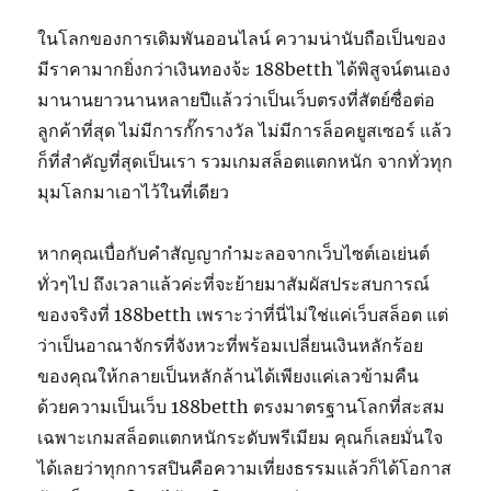
ในโลกของการเดิมพันออนไลน์ ความน่านับถือเป็นของ
มีราคามากยิ่งกว่าเงินทองจ้ะ 188betth ได้พิสูจน์ตนเอง
มานานยาวนานหลายปีแล้วว่าเป็นเว็บตรงที่สัตย์ซื่อต่อ
ลูกค้าที่สุด ไม่มีการกั๊กรางวัล ไม่มีการล็อคยูสเซอร์ แล้ว
ก็ที่สำคัญที่สุดเป็นเรา รวมเกมสล็อตแตกหนัก จากทั่วทุก
มุมโลกมาเอาไว้ในที่เดียว
หากคุณเบื่อกับคำสัญญากำมะลอจากเว็บไซต์เอเย่นต์
ทั่วๆไป ถึงเวลาแล้วค่ะที่จะย้ายมาสัมผัสประสบการณ์
ของจริงที่ 188betth เพราะว่าที่นี่ไม่ใช่แค่เว็บสล็อต แต่
ว่าเป็นอาณาจักรที่จังหวะที่พร้อมเปลี่ยนเงินหลักร้อย
ของคุณให้กลายเป็นหลักล้านได้เพียงแค่เลวข้ามคืน
ด้วยความเป็นเว็บ 188betth ตรงมาตรฐานโลกที่สะสม
เฉพาะเกมสล็อตแตกหนักระดับพรีเมียม คุณก็เลยมั่นใจ
ได้เลยว่าทุกการสปินคือความเที่ยงธรรมแล้วก็ได้โอกาส