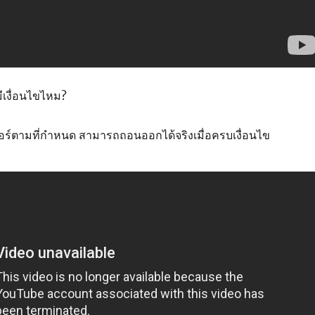
ีเงื่อนไขไหม?
อร์ตามที่กำหนด สามารถถอนออกได้จริงเมื่อครบเงื่อนไข