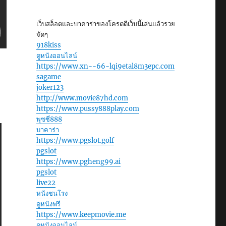
เว็บสล็อตและบาคาร่าของโครตดีเว็บนี้เล่นแล้วรวย
จัดๆ
918kiss
ดูหนังออนไลน์
https://www.xn--66-lqi9etal8m3epc.com
sagame
joker123
http://www.movie87hd.com
https://www.pussy888play.com
พุซซี่888
บาคาร่า
https://www.pgslot.golf
pgslot
https://www.pgheng99.ai
pgslot
live22
หนังชนโรง
ดูหนังฟรี
https://www.keepmovie.me
ดูหนังออนไลน์