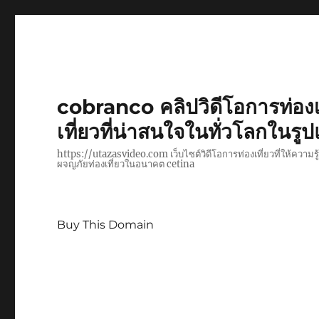
cobranco คลิปวิดีโอการท่องเท
เที่ยวที่น่าสนใจในทั่วโลกในรูปแ
https://utazasvideo.com เว็บไซต์วิดีโอการท่องเที่ยวที่ให้ควา
ผจญภัยท่องเที่ยวในอนาคต cetina
Buy This Domain