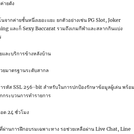
่ายดัง
นจากค่ายชั้นหนึ่งเยอะแยะ ยกตัวอย่างเช่น PG Slot, Joker
ng และก็ Sexy Baccarat รวมถึงเกมกีฬาและสลากกินแบ่ง
ร
และบริการข้างหลังบ้าน
วด้วยมาตรฐานระดับสากล
ารหัส SSL 256-bit สำหรับในการปกป้องรักษาข้อมูลผู้เล่น พร้อ
ทุกกระบวนการทำรายการ
อด 24 ชั่วโมง
้าที่ผ่านการฝึกอบรมเฉพาะทาง รอช่วยเหลือผ่าน Live Chat, Line