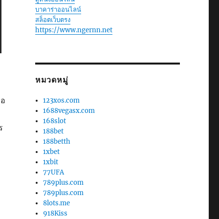
บาคาร่าออนไลน์
สล็อตเว็บตรง
https://www.ngernn.net
หมวดหมู่
ือ
123xos.com
1688vegasx.com
168slot
ร
188bet
188betth
1xbet
1xbit
77UFA
789plus.com
789plus.com
8lots.me
918Kiss