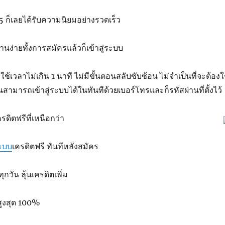
 ก็เลยได้รับความนิยมอย่างรวดเร็ว
านง่ายทั้งการสมัครแล้วก็เข้าสู่ระบบ
้เวลาไม่เกิน 1 นาที ไม่มีขั้นตอนสลับซับซ้อน ไม่จำเป็นที่จะต้องใ
ล่นสามารถเข้าสู่ระบบได้ในทันทีด้วยเบอร์โทรและก็รหัสผ่านที่ตั้งไว้
รดิตฟรีที่เหนือกว่า
ระบบ
เครดิตฟรี ทันทีหลังสมัคร
กวัน ลุ้นเครดิตเพิ่ม
สูงสุด 100%