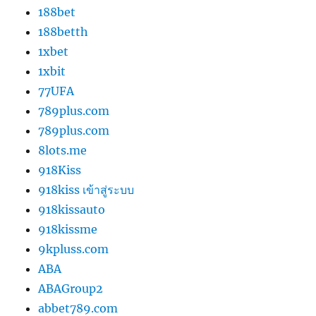
188bet
188betth
1xbet
1xbit
77UFA
789plus.com
789plus.com
8lots.me
918Kiss
918kiss เข้าสู่ระบบ
918kissauto
918kissme
9kpluss.com
ABA
ABAGroup2
abbet789.com