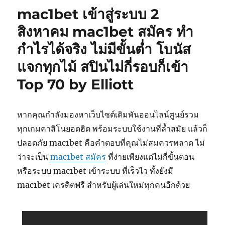
mac1bet เข้าสู่ระบบ 2
สิงหาคม mac1bet สมัคร ทำ
กำไรได้จริง ไม่มีขั้นต่ำ โบนัส
แจกทุกไม้ สปินไม่กี่รอบก็เข้า
Top 70 by Elliott
หากคุณกำลังมองหาเว็บไซต์เดิมพันออนไลน์ศูนย์รวม
ทุกเกมคาสิโนยอดฮิต พร้อมระบบใช้งานที่ล้ำสมัย แล้วก็
ปลอดภัย mac1bet คือคำตอบที่คุณไม่สมควรพลาด ไม่
ว่าจะเป็น
mac1bet สมัคร
ที่ง่ายเพียงแต่ไม่กี่ขั้นตอน
หรือระบบ mac1bet เข้าระบบ ที่เร็วไว ทั้งยังมี
mac1bet เครดิตฟรี สำหรับผู้เล่นใหม่ทุกคนอีกด้วย