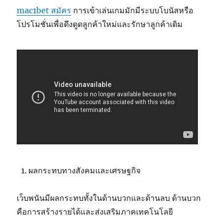
mac1bet สมัคร
การเข้าเล่นเกมมักมีระบบโบนัสหรือ
โปรโมชั่นเพื่อดึงดูดลูกค้าใหม่และรักษาลูกค้าเดิม
ผลกระทบทางสังคมและเศรษฐกิจ
เว็บพนันมีผลกระทบทั้งในด้านบวกและด้านลบ ด้านบวก
คือการสร้างรายได้และส่งเสริมภาคเทคโนโลยี