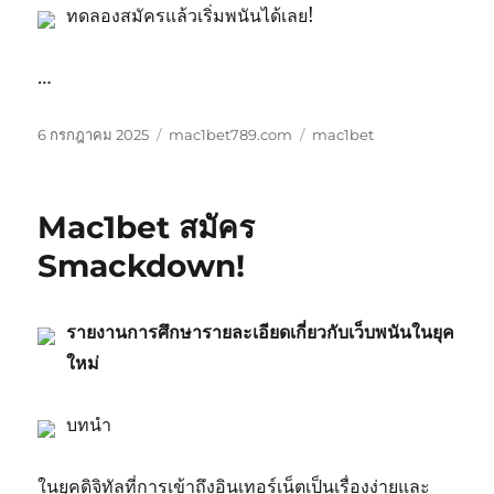
ทดลองสมัครแล้วเริ่มพนันได้เลย!
…
เขียน
หมวด
ป้าย
6 กรกฎาคม 2025
mac1bet789.com
mac1bet
เมื่อ
หมู่
กำกับ
Mac1bet สมัคร
Smackdown!
รายงานการศึกษารายละเอียดเกี่ยวกับเว็บพนันในยุค
ใหม่
บทนำ
ในยุคดิจิทัลที่การเข้าถึงอินเทอร์เน็ตเป็นเรื่องง่ายและ