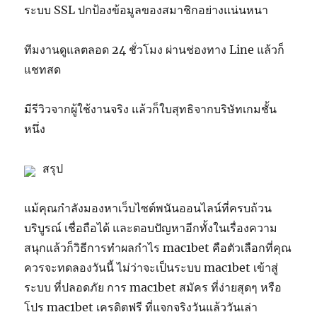
ระบบ SSL ปกป้องข้อมูลของสมาชิกอย่างแน่นหนา
ทีมงานดูแลตลอด 24 ชั่วโมง ผ่านช่องทาง Line แล้วก็
แชทสด
มีรีวิวจากผู้ใช้งานจริง แล้วก็ใบสุทธิจากบริษัทเกมชั้น
หนึ่ง
สรุป
แม้คุณกำลังมองหาเว็บไซต์พนันออนไลน์ที่ครบถ้วน
บริบูรณ์ เชื่อถือได้ และตอบปัญหาอีกทั้งในเรื่องความ
สนุกแล้วก็วิธีการทำผลกำไร mac1bet คือตัวเลือกที่คุณ
ควรจะทดลองวันนี้ ไม่ว่าจะเป็นระบบ mac1bet เข้าสู่
ระบบ ที่ปลอดภัย การ mac1bet สมัคร ที่ง่ายสุดๆ หรือ
โปร mac1bet เครดิตฟรี ที่แจกจริงวันแล้ววันเล่า