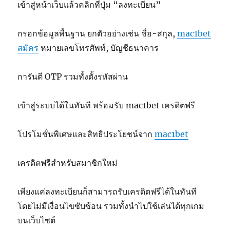
เข้าสู่หน้าเว็บแล้วคลิกที่ปุ่ม “ลงทะเบียน”
กรอกข้อมูลพื้นฐาน ยกตัวอย่างเช่น ชื่อ-สกุล,
mac1bet
สมัคร
หมายเลขโทรศัพท์, บัญชีธนาคาร
การันตี OTP รวมทั้งตั้งรหัสผ่าน
เข้าสู่ระบบได้ในทันที พร้อมรับ mac1bet เครดิตฟรี
โปรโมชั่นพิเศษและสิทธิประโยชน์จาก
mac1bet
เครดิตฟรีสำหรับสมาชิกใหม่
เพียงแค่ลงทะเบียนก็สามารถรับเครดิตฟรีได้ในทันที
โดยไม่มีเงื่อนไขซับซ้อน รวมทั้งนำไปใช้เล่นได้ทุกเกม
บนเว็บไซต์