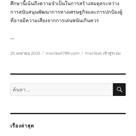
ศึกษานี้เน้นถึงความจำเป็นในการสร้างสมดุลระหว่าง
การสนับสนุนพัฒนาการทางเศรษฐกิจและการปกป้องผู้
ที่อาจมีความเสี่ยงจากการเล่นพนันเกินควร
…
เขียน
หมวด
ป้าย
20 เมษายน 2025
mac1bet789.com
mac1bet เข้าสู่ระบบ
เมื่อ
หมู่
กำกับ
ค้นห
ค้นหา:
เรื่องล่าสุด