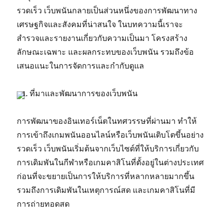
รวดเร็ว เว็บพนันกลายเป็นส่วนหนึ่งของการพัฒนาทาง
เศรษฐกิจและสังคมที่น่าสนใจ ในบทความนี้เราจะ
สำรวจและรายงานเกี่ยวกับความเป็นมา โครงสร้าง
ลักษณะเฉพาะ และผลกระทบของเว็บพนัน รวมถึงข้อ
เสนอแนะในการจัดการและกำกับดูแล
ที่มาและพัฒนาการของเว็บพนัน
การพัฒนาของอินเทอร์เน็ตในทศวรรษที่ผ่านมา ทำให้
การเข้าถึงเกมพนันออนไลน์หรือเว็บพนันเติบโตขึ้นอย่าง
รวดเร็ว เว็บพนันเริ่มต้นจากเว็บไซต์ที่ให้บริการเกี่ยวกับ
การเดิมพันในกีฬาหรือเกมคาสิโนที่ตั้งอยู่ในต่างประเทศ
ก่อนที่จะขยายเป็นการให้บริการที่หลากหลายมากขึ้น
รวมถึงการเดิมพันในเหตุการณ์สด และเกมคาสิโนที่มี
การถ่ายทอดสด