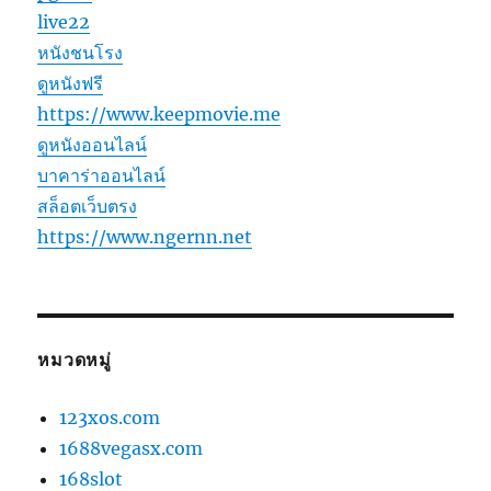
live22
หนังชนโรง
ดูหนังฟรี
https://www.keepmovie.me
ดูหนังออนไลน์
บาคาร่าออนไลน์
สล็อตเว็บตรง
https://www.ngernn.net
หมวดหมู่
123xos.com
1688vegasx.com
168slot