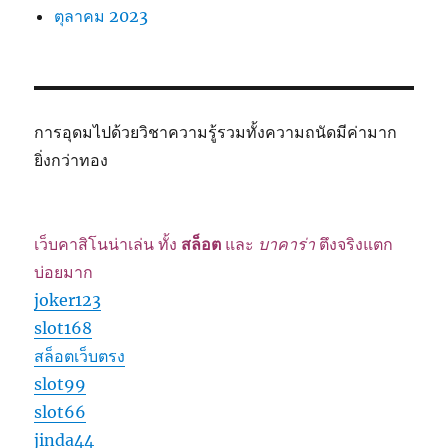
ตุลาคม 2023
การอุดมไปด้วยวิชาความรู้รวมทั้งความถนัดมีค่ามาก
ยิ่งกว่าทอง
เว็บคาสิโนน่าเล่น ทั้ง
สล็อต
และ
บาคาร่า
ตึงจริงแตก
บ่อยมาก
joker123
slot168
สล็อตเว็บตรง
slot99
slot66
jinda44