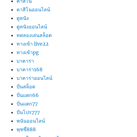
คาสิโน
คาสิโนออนไลน์
ดูหนัง
ดูหนังออนไลน์
ทดลองเล่นสล็อต
ทางเข้า live22
ทางเข้าpg
บาคาร่า
บาคาร่า168
บาคาร่าออนไลน์
ปั่นสล็อต
ปั่นแตก66
ปั่นแตก77
ปั่นโปร777
พนันออนไลน์
พุซซี่888