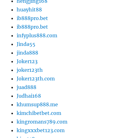
hengjing168
huayhit88
ib888pro.bet
ib888pro.bet
infyplus888.com
Jinda55
jinda888
Joker123
joker123th
Joker123th.com
juad888
Judhai168
khumsup888.me
kimchibetbet.com
kingromans789.com
kingxxxbet123.com