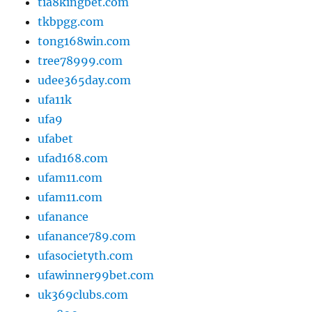
tia8kingbet.com
tkbpgg.com
tong168win.com
tree78999.com
udee365day.com
ufa11k
ufa9
ufabet
ufad168.com
ufam11.com
ufam11.com
ufanance
ufanance789.com
ufasocietyth.com
ufawinner99bet.com
uk369clubs.com