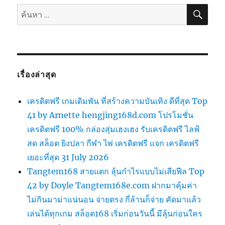
ค้นห
ค้นหา:
เรื่องล่าสุด
เครดิตฟรี เกมเดิมพัน ที่สร้างความบันเทิง ดีที่สุด Top
41 by Arnette hengjing168d.com โปรโมชั่น
เครดิตฟรี 100% กล่องสุ่มเฮงเฮง รับเครดิตฟรี ไลฟ์
สด สล็อต ยิงปลา กีฬา ไพ่ เครดิตฟรี แจก เครดิตฟรี
เยอะที่สุด 31 July 2026
Tangtem168 สายแตก ลุ้นกำไรแบบไม่เสียฟีล Top
42 by Doyle Tangtem168e.com ฝากมาคุ้มค่า
ไม่กินมาม่าแน่นอน จ่ายตรง กี่ล้านก็จ่าย คัดมาแล้ว
เล่นได้ทุกเกม สล็อต168 เริ่มก่อนวันนี้ มีลุ้นก่อนใคร