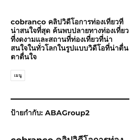
cobranco คลิปวิดีโอการท่องเที่ยวที่
น่าสนใจที่สุด ค้นพบปลายทางท่องเที่ยว
ที่งดงามและสถานที่ท่องเที่ยวที่น่า
สนใจในทั่วโลกในรูปแบบวิดีโอที่น่าตื่น
ตาตื่นใจ
เมนู
ป้ายกำกับ:
ABAGroup2