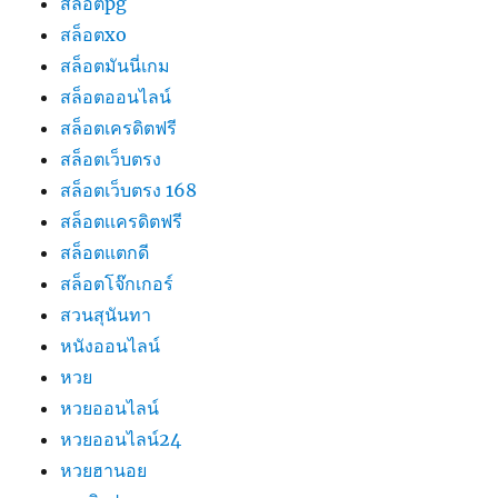
สล็อตpg
สล็อตxo
สล็อตมันนี่เกม
สล็อตออนไลน์
สล็อตเครดิตฟรี
สล็อตเว็บตรง
สล็อตเว็บตรง 168
สล็อตเเครดิตฟรี
สล็อตแตกดี
สล็อตโจ๊กเกอร์
สวนสุนันทา
หนังออนไลน์
หวย
หวยออนไลน์
หวยออนไลน์24
หวยฮานอย