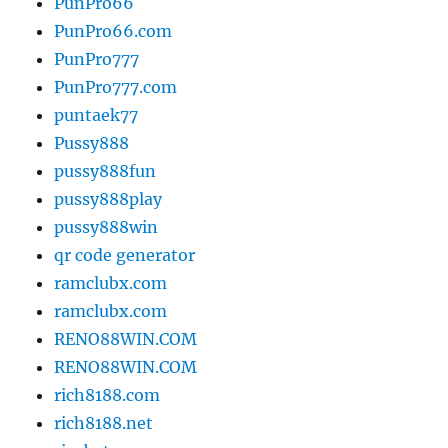
PunPro66
PunPro66.com
PunPro777
PunPro777.com
puntaek77
Pussy888
pussy888fun
pussy888play
pussy888win
qr code generator
ramclubx.com
ramclubx.com
RENO88WIN.COM
RENO88WIN.COM
rich8188.com
rich8188.net