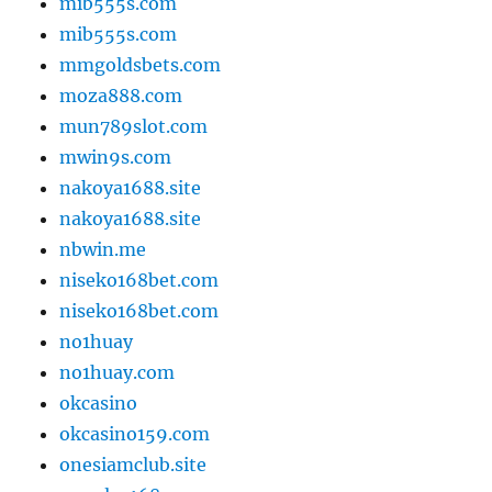
mib555s.com
mib555s.com
mmgoldsbets.com
moza888.com
mun789slot.com
mwin9s.com
nakoya1688.site
nakoya1688.site
nbwin.me
niseko168bet.com
niseko168bet.com
no1huay
no1huay.com
okcasino
okcasino159.com
onesiamclub.site