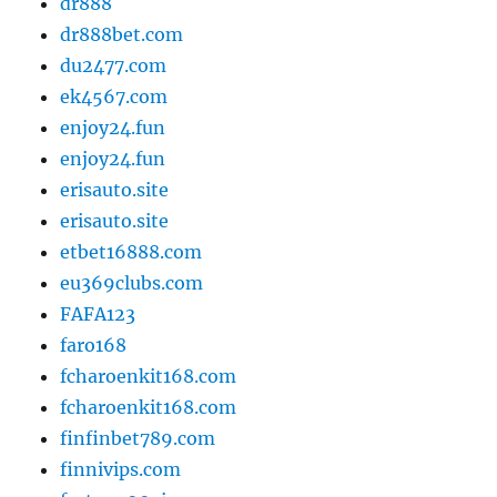
dr888
dr888bet.com
du2477.com
ek4567.com
enjoy24.fun
enjoy24.fun
erisauto.site
erisauto.site
etbet16888.com
eu369clubs.com
FAFA123
faro168
fcharoenkit168.com
fcharoenkit168.com
finfinbet789.com
finnivips.com