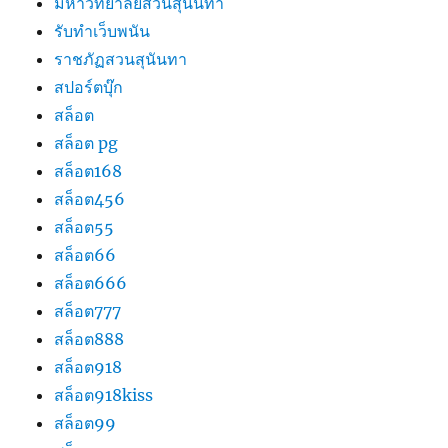
มหาวิทยาลัยสวนสุนันทา
รับทำเว็บพนัน
ราชภัฏสวนสุนันทา
สปอร์ตบุ๊ก
สล็อต
สล็อต pg
สล็อต168
สล็อต456
สล็อต55
สล็อต66
สล็อต666
สล็อต777
สล็อต888
สล็อต918
สล็อต918kiss
สล็อต99