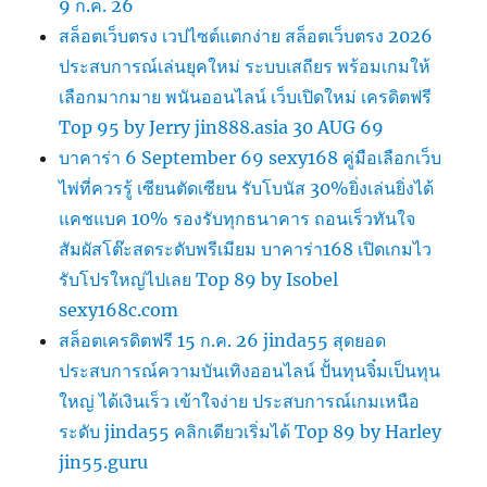
9 ก.ค. 26
สล็อตเว็บตรง เวปไซต์แตกง่าย สล็อตเว็บตรง 2026
ประสบการณ์เล่นยุคใหม่ ระบบเสถียร พร้อมเกมให้
เลือกมากมาย พนันออนไลน์ เว็บเปิดใหม่ เครดิตฟรี
Top 95 by Jerry jin888.asia 30 AUG 69
บาคาร่า 6 September 69 sexy168 คู่มือเลือกเว็บ
ไพ่ที่ควรรู้ เซียนตัดเซียน รับโบนัส 30%ยิ่งเล่นยิ่งได้
แคชแบค 10% รองรับทุกธนาคาร ถอนเร็วทันใจ
สัมผัสโต๊ะสดระดับพรีเมียม บาคาร่า168 เปิดเกมไว
รับโปรใหญ่ไปเลย Top 89 by Isobel
sexy168c.com
สล็อตเครดิตฟรี 15 ก.ค. 26 jinda55 สุดยอด
ประสบการณ์ความบันเทิงออนไลน์ ปั้นทุนจิ๋มเป็นทุน
ใหญ่ ได้เงินเร็ว เข้าใจง่าย ประสบการณ์เกมเหนือ
ระดับ jinda55 คลิกเดียวเริ่มได้ Top 89 by Harley
jin55.guru