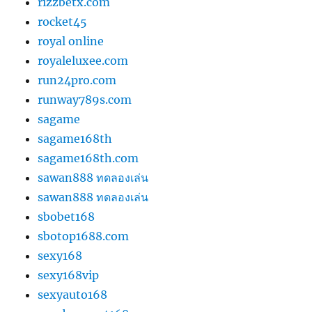
rizzbetx.com
rocket45
royal online
royaleluxee.com
run24pro.com
runway789s.com
sagame
sagame168th
sagame168th.com
sawan888 ทดลองเล่น
sawan888 ทดลองเล่น
sbobet168
sbotop1688.com
sexy168
sexy168vip
sexyauto168