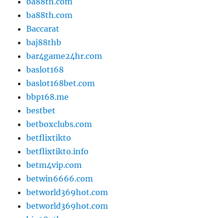
ba88th.com
ba88th.com
Baccarat
baj88thb
bar4game24hr.com
baslot168
baslot168bet.com
bbp168.me
bestbet
betboxclubs.com
betflixtikto
betflixtikto.info
betm4vip.com
betwin6666.com
betworld369hot.com
betworld369hot.com