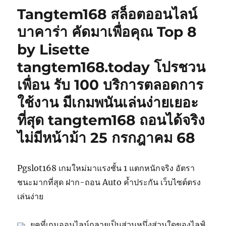
Tangtem168 สล็อตออนไลน์
บาคาร่า คัดมาเพื่อคุณ Top 8
by Lisette
tangtem168.today โปรชวน
เพื่อน รับ 100 บริการตลอดการ
ใช้งาน มีเกมพนันเล่นง่ายเยอะ
ที่สุด tangtem168 ถอนได้จริง
ไม่มีหน้าม้า 25 กรกฎาคม 68
Pgslot168 เกมใหม่มาแรงชั้น 1 แตกหนักจริง อัตรา
ชนะมากที่สุด ฝาก-ถอน Auto ค้ำประกัน เว็บไซต์ตรง
เล่นง่าย
ยุคที่เกมออนไลน์กลายเป็นส่วนหนึ่งส่วนใดของไลฟ์