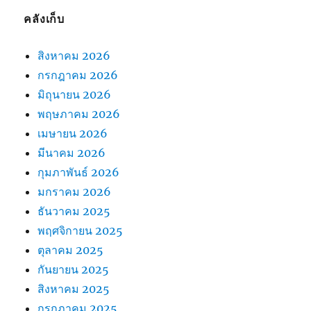
คลังเก็บ
สิงหาคม 2026
กรกฎาคม 2026
มิถุนายน 2026
พฤษภาคม 2026
เมษายน 2026
มีนาคม 2026
กุมภาพันธ์ 2026
มกราคม 2026
ธันวาคม 2025
พฤศจิกายน 2025
ตุลาคม 2025
กันยายน 2025
สิงหาคม 2025
กรกฎาคม 2025