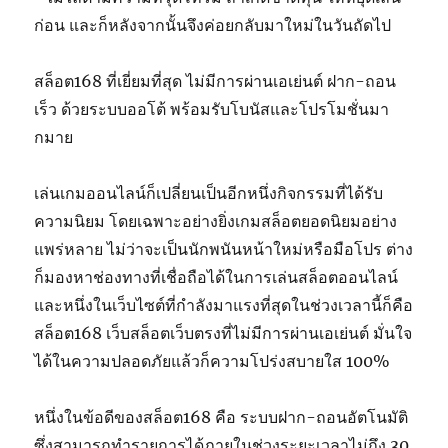
ก่อน และก็หลังจากนั้นจึงค่อยกลับมาใหม่ในวันถัดไป
สล็อต168 ที่เยี่ยมที่สุด ไม่มีการผ่านเอเย่นต์ ฝาก-ถอน
เร็ว ด้วยระบบออโต้ พร้อมรับโบนัสและโปรโมชั่นมา
กมาย
เล่นเกมออนไลน์ก็เปลี่ยนเป็นอีกหนึ่งกิจกรรมที่ได้รับ
ความนิยม โดยเฉพาะอย่างยิ่งเกมสล็อตยอดนิยมอย่าง
แพร่หลาย ไม่ว่าจะเป็นนักพนันหน้าใหม่หรือมือโปร ต่าง
ก็มองหาช่องทางที่เชื่อถือได้ในการเล่นสล็อตออนไลน์
และหนึ่งในเว็บไซต์ที่กำลังมาแรงที่สุดในช่วงเวลานี้ก็คือ
สล็อต168 เว็บสล็อตเว็บตรงที่ไม่มีการผ่านเอเย่นต์ มั่นใจ
ได้ในความปลอดภัยแล้วก็ความโปร่งสบายใส 100%
หนึ่งในข้อดีของสล็อต168 คือ ระบบฝาก-ถอนอัตโนมัติ
ซึ่งสามารถทำรายการได้ภายในช่วงระยะเวลาไม่ถึง 30