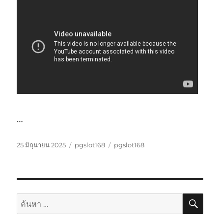
…
เขียน
หมวด
ป้าย
25 มิถุนายน 2025
pgslot168
pgslot168
เมื่อ
หมู่
กำกับ
ค้นห
ค้นหา: