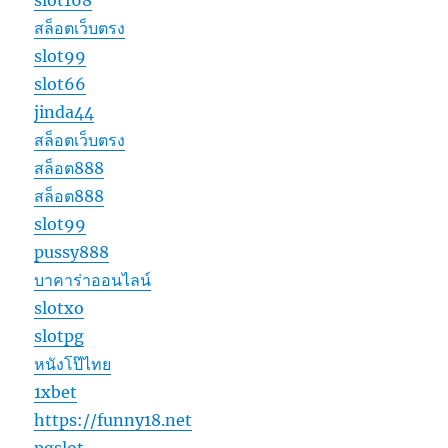
slot168
สล็อตเว็บตรง
slot99
slot66
jinda44
สล็อตเว็บตรง
สล็อต888
สล็อต888
slot99
pussy888
บาคาร่าออนไลน์
slotxo
slotpg
หนังโป๊ไทย
1xbet
https://funny18.net