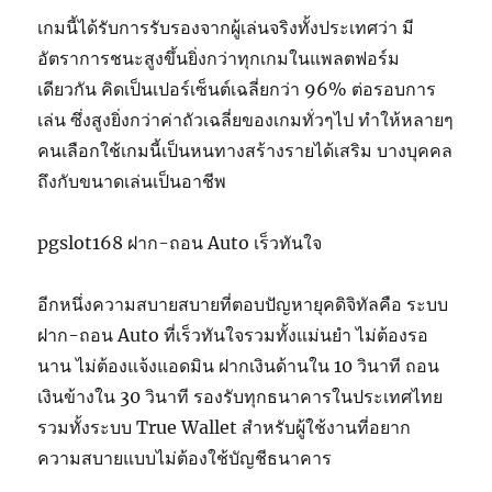
เกมนี้ได้รับการรับรองจากผู้เล่นจริงทั้งประเทศว่า มี
อัตราการชนะสูงขึ้นยิ่งกว่าทุกเกมในแพลตฟอร์ม
เดียวกัน คิดเป็นเปอร์เซ็นต์เฉลี่ยกว่า 96% ต่อรอบการ
เล่น ซึ่งสูงยิ่งกว่าค่าถัวเฉลี่ยของเกมทั่วๆไป ทำให้หลายๆ
คนเลือกใช้เกมนี้เป็นหนทางสร้างรายได้เสริม บางบุคคล
ถึงกับขนาดเล่นเป็นอาชีพ
pgslot168 ฝาก-ถอน Auto เร็วทันใจ
อีกหนึ่งความสบายสบายที่ตอบปัญหายุคดิจิทัลคือ ระบบ
ฝาก-ถอน Auto ที่เร็วทันใจรวมทั้งแม่นยำ ไม่ต้องรอ
นาน ไม่ต้องแจ้งแอดมิน ฝากเงินด้านใน 10 วินาที ถอน
เงินข้างใน 30 วินาที รองรับทุกธนาคารในประเทศไทย
รวมทั้งระบบ True Wallet สำหรับผู้ใช้งานที่อยาก
ความสบายแบบไม่ต้องใช้บัญชีธนาคาร