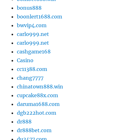
bonus888
boonlert1688.com
bwvip4.com
carlo999.net
carlo999.net
cashgame168
Casino
cc11388.com
chang7777
chinatown888.win
cupcake88x.com
daruma1688.com
dgb222hot.com
dr888
dr888bet.com
du2477.com