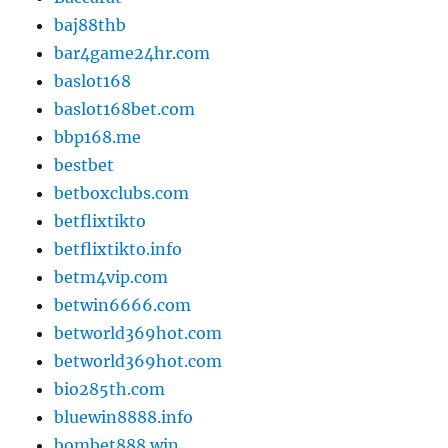
baj88thb
bar4game24hr.com
baslot168
baslot168bet.com
bbp168.me
bestbet
betboxclubs.com
betflixtikto
betflixtikto.info
betm4vip.com
betwin6666.com
betworld369hot.com
betworld369hot.com
bio285th.com
bluewin8888.info
bombet888.win