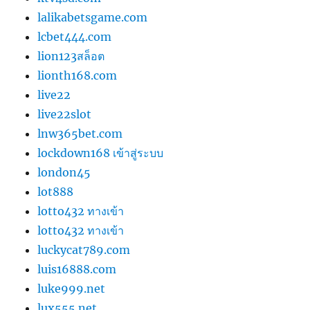
lalikabetsgame.com
lcbet444.com
lion123สล็อต
lionth168.com
live22
live22slot
lnw365bet.com
lockdown168 เข้าสู่ระบบ
london45
lot888
lotto432 ทางเข้า
lotto432 ทางเข้า
luckycat789.com
luis16888.com
luke999.net
lux555.net