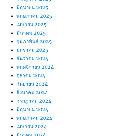
มิถุนายน 2025
พฤษภาคม 2025
เมษายน 2025
มีนาคม 2025
กุมภาพันธ์ 2025
มกราคม 2025
ธันวาคม 2024
พฤศจิกายน 2024
ตุลาคม 2024
กันยายน 2024
สิงหาคม 2024
กรกฎาคม 2024
มิถุนายน 2024
พฤษภาคม 2024
เมษายน 2024
มีนาคม 2024