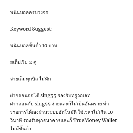
พนันบอลครบวงจร
Keyword Suggest:
พนันบอลขั้นต่ำ 10 บาท
สเต็ปเริ่ม 2 คู่
จ่ายเต็มทุกบิล ไม่หัก
ฝากถอนออโต้ sing55 รองรับทรูวอเลท
ฝากถอนกับ sing55 ง่ายและก็ไม่เป็นอันตราย ทำ
รายการได้เองผ่านระบบอัตโนมัติ ใช้เวลาไม่เกิน 10
วินาที รองรับทุกธนาคารและก็ TrueMoney Wallet
ไม่มีขั้นต่ำ