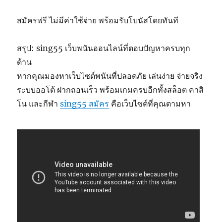
สมัครฟรี ไม่มีค่าใช้จ่าย พร้อมรับโบนัสโดยทันที
สรุป: sing55 เว็บพนันออนไลน์ที่ตอบปัญหาครบทุก
ด้าน
หากคุณมองหาเว็บไซต์พนันที่ปลอดภัย เล่นง่าย จ่ายจริง
ระบบออโต้ ฝากถอนเร็ว พร้อมเกมครบอีกทั้งสล็อต คาสิ
โน และกีฬา
sing55 สมัคร
คือเว็บไซต์ที่คุณตามหา