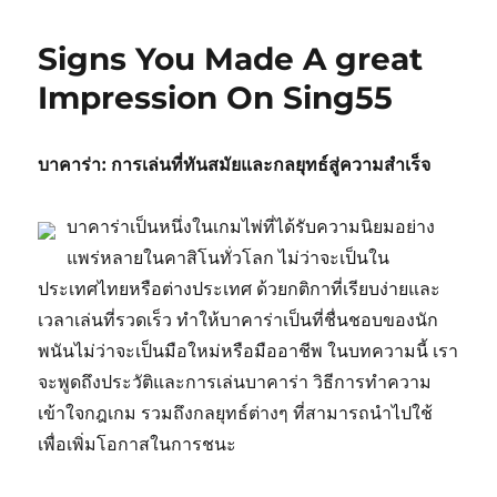
Signs You Made A great
Impression On Sing55
บาคาร่า: การเล่นที่ทันสมัยและกลยุทธ์สู่ความสำเร็จ
บาคาร่าเป็นหนึ่งในเกมไพ่ที่ได้รับความนิยมอย่าง
แพร่หลายในคาสิโนทั่วโลก ไม่ว่าจะเป็นใน
ประเทศไทยหรือต่างประเทศ ด้วยกติกาที่เรียบง่ายและ
เวลาเล่นที่รวดเร็ว ทำให้บาคาร่าเป็นที่ชื่นชอบของนัก
พนันไม่ว่าจะเป็นมือใหม่หรือมืออาชีพ ในบทความนี้ เรา
จะพูดถึงประวัติและการเล่นบาคาร่า วิธีการทำความ
เข้าใจกฎเกม รวมถึงกลยุทธ์ต่างๆ ที่สามารถนำไปใช้
เพื่อเพิ่มโอกาสในการชนะ