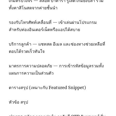
เกมครบวงจร — สล็อต บาคาร่า รูเล็ต เกมยิงปลา รวม
ทั้งคาสิโนสดจากค่ายชั้นนำ
รองรับโทรศัพท์เคลื่อนที่ — เข้าเล่นผ่านโปรแกรม
สำหรับท่องอินเตอร์เน็ตหรือแอปได้สบาย
บริการลูกค้า — แชทสด อีเมล และช่องทางช่วยเหลือที่
ตอบได้รวดเร็วทันใจ
มาตรการความปลอดภัย — การเข้ารหัสข้อมูลรวมทั้ง
แผนการความเป็นส่วนตัว
ตารางสรุป (เหมาะกับ Featured Snippet)
หัวข้อ สรุป