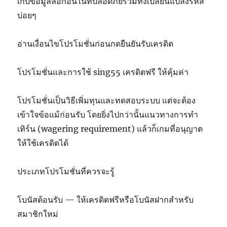
เก็บข้อมูลล็อกอินในที่ปลอดภัยรวมทั้งเปลี่ยนแปลงรหัส
บ่อยๆ
อ่านเงื่อนไขโปรโมชั่นก่อนกดยืนยันรับเครดิต
โปรโมชั่นและการใช้ sing55 เครดิตฟรี ให้คุ้มค่า
โปรโมชั่นเป็นวิธีเพิ่มทุนและทดสอบระบบ แต่จะต้อง
เข้าใจข้อแม้ก่อนรับ โดยยิ่งไปกว่านั้นแนวทางการทำ
เทิร์น (wagering requirement) แล้วก็เกมที่อนุญาต
ให้ใช้เครดิตได้
ประเภทโปรโมชั่นที่ควรจะรู้
โบนัสต้อนรับ — ให้เครดิตฟรีหรือโบนัสฝากสำหรับ
สมาชิกใหม่