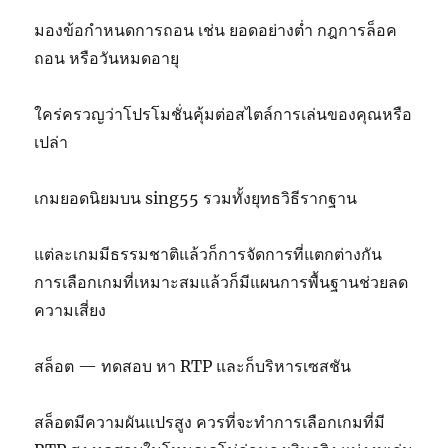
มองข้อกำหนดการถอน เช่น ยอดอย่างต่ำ กฎการล็อค
ถอน หรือวันหมดอายุ
ใคร่ครวญว่าโปรโมชั่นคุ้มต่อสไตล์การเล่นของคุณหรือ
เปล่า
เกมยอดนิยมบน sing55 รวมทั้งยุทธวิธีรากฐาน
แต่ละเกมมีธรรมชาติแล้วก็การจัดการที่แตกต่างกัน
การเลือกเกมที่เหมาะสมแล้วก็มีแผนการพื้นฐานช่วยลด
ความเสี่ยง
สล็อต — ทดสอบ หา RTP และก็บริหารเซสชัน
สล็อตมีความผันแปรสูง ควรที่จะทำการเลือกเกมที่มี