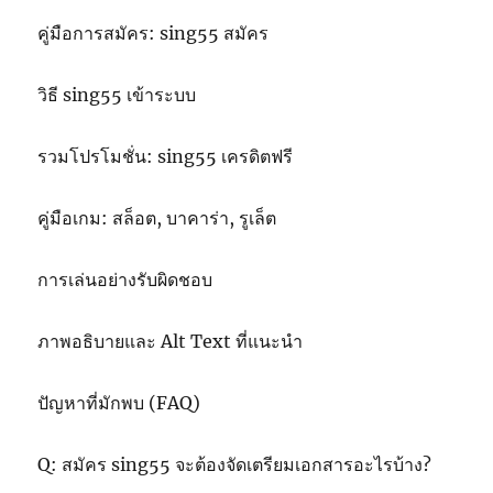
คู่มือการสมัคร: sing55 สมัคร
วิธี sing55 เข้าระบบ
รวมโปรโมชั่น: sing55 เครดิตฟรี
คู่มือเกม: สล็อต, บาคาร่า, รูเล็ต
การเล่นอย่างรับผิดชอบ
ภาพอธิบายและ Alt Text ที่แนะนำ
ปัญหาที่มักพบ (FAQ)
Q: สมัคร sing55 จะต้องจัดเตรียมเอกสารอะไรบ้าง?