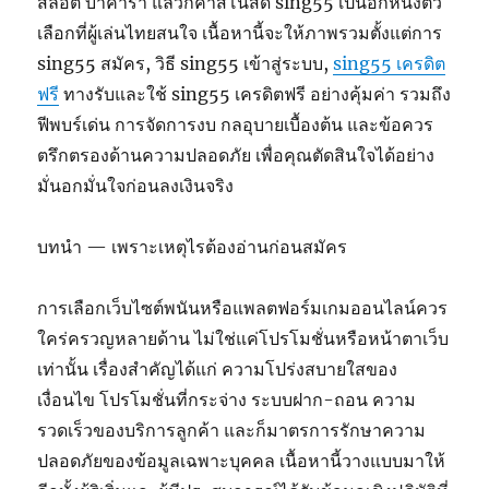
สล็อต บาคาร่า แล้วก็คาสิโนสด sing55 เป็นอีกหนึ่งตัว
เลือกที่ผู้เล่นไทยสนใจ เนื้อหานี้จะให้ภาพรวมตั้งแต่การ
sing55 สมัคร, วิธี sing55 เข้าสู่ระบบ,
sing55 เครดิต
ฟรี
ทางรับและใช้ sing55 เครดิตฟรี อย่างคุ้มค่า รวมถึง
ฟีพบร์เด่น การจัดการงบ กลอุบายเบื้องต้น และข้อควร
ตรึกตรองด้านความปลอดภัย เพื่อคุณตัดสินใจได้อย่าง
มั่นอกมั่นใจก่อนลงเงินจริง
บทนำ — เพราะเหตุไรต้องอ่านก่อนสมัคร
การเลือกเว็บไซต์พนันหรือแพลตฟอร์มเกมออนไลน์ควร
ใคร่ครวญหลายด้าน ไม่ใช่แค่โปรโมชั่นหรือหน้าตาเว็บ
เท่านั้น เรื่องสำคัญได้แก่ ความโปร่งสบายใสของ
เงื่อนไข โปรโมชั่นที่กระจ่าง ระบบฝาก-ถอน ความ
รวดเร็วของบริการลูกค้า และก็มาตรการรักษาความ
ปลอดภัยของข้อมูลเฉพาะบุคคล เนื้อหานี้วางแบบมาให้