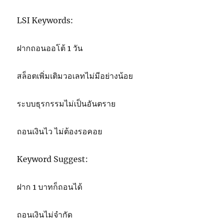
LSI Keywords:
ฝากถอนออโต้ 1 วัน
สล็อตเพิ่มเติมวอเลทไม่มีอย่างน้อย
ระบบธุรกรรมไม่เป็นอันตราย
ถอนเงินไว ไม่ต้องรอคอย
Keyword Suggest:
ฝาก 1 บาทก็ถอนได้
ถอนเงินไม่จำกัด