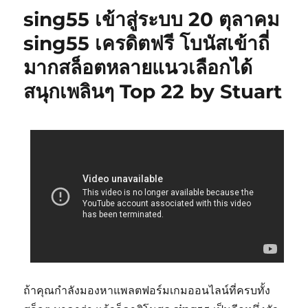
sing55 เข้าสู่ระบบ 20 ตุลาคม
sing55 เครดิตฟรี โบนัสเข้าถี่
มากสล็อตหลายแนวเลือกได้
สนุกเพลินๆ Top 22 by Stuart
ถ้าคุณกำลังมองหาแพลตฟอร์มเกมออนไลน์ที่ครบทั้ง