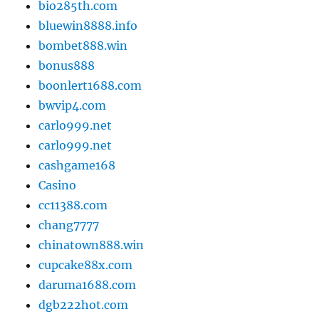
bio285th.com
bluewin8888.info
bombet888.win
bonus888
boonlert1688.com
bwvip4.com
carlo999.net
carlo999.net
cashgame168
Casino
cc11388.com
chang7777
chinatown888.win
cupcake88x.com
daruma1688.com
dgb222hot.com