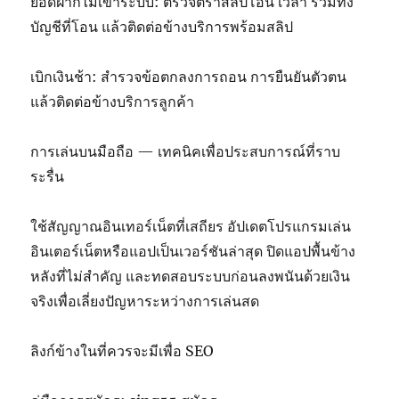
ยอดฝากไม่เข้าระบบ: ตรวจตราสลิปโอน เวลา รวมทั้ง
บัญชีที่โอน แล้วติดต่อข้างบริการพร้อมสลิป
เบิกเงินช้า: สำรวจข้อตกลงการถอน การยืนยันตัวตน
แล้วติดต่อข้างบริการลูกค้า
การเล่นบนมือถือ — เทคนิคเพื่อประสบการณ์ที่ราบ
ระรื่น
ใช้สัญญาณอินเทอร์เน็ตที่เสถียร อัปเดตโปรแกรมเล่น
อินเตอร์เน็ตหรือแอปเป็นเวอร์ชันล่าสุด ปิดแอปพื้นข้าง
หลังที่ไม่สำคัญ และทดสอบระบบก่อนลงพนันด้วยเงิน
จริงเพื่อเลี่ยงปัญหาระหว่างการเล่นสด
ลิงก์ข้างในที่ควรจะมีเพื่อ SEO