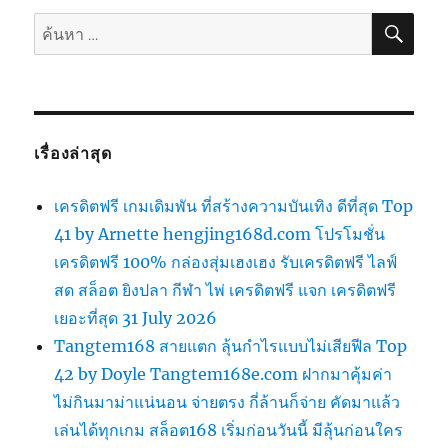
ค้นห
ค้นหา:
เรื่องล่าสุด
เครดิตฟรี เกมเดิมพัน ที่สร้างความบันเทิง ดีที่สุด Top
41 by Arnette hengjing168d.com โปรโมชั่น
เครดิตฟรี 100% กล่องสุ่มเฮงเฮง รับเครดิตฟรี ไลฟ์
สด สล็อต ยิงปลา กีฬา ไพ่ เครดิตฟรี แจก เครดิตฟรี
เยอะที่สุด 31 July 2026
Tangtem168 สายแตก ลุ้นกำไรแบบไม่เสียฟีล Top
42 by Doyle Tangtem168e.com ฝากมาคุ้มค่า
ไม่กินมาม่าแน่นอน จ่ายตรง กี่ล้านก็จ่าย คัดมาแล้ว
เล่นได้ทุกเกม สล็อต168 เริ่มก่อนวันนี้ มีลุ้นก่อนใคร