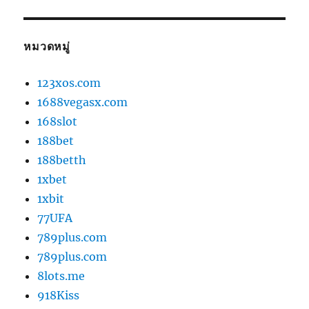
หมวดหมู่
123xos.com
1688vegasx.com
168slot
188bet
188betth
1xbet
1xbit
77UFA
789plus.com
789plus.com
8lots.me
918Kiss