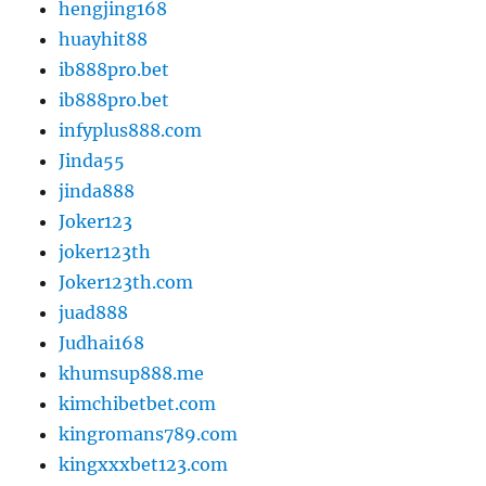
hengjing168
huayhit88
ib888pro.bet
ib888pro.bet
infyplus888.com
Jinda55
jinda888
Joker123
joker123th
Joker123th.com
juad888
Judhai168
khumsup888.me
kimchibetbet.com
kingromans789.com
kingxxxbet123.com