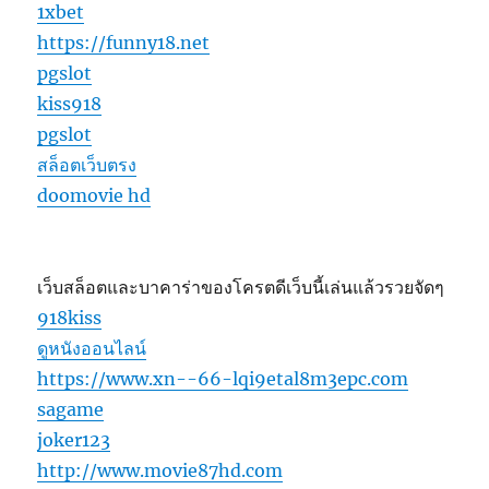
1xbet
https://funny18.net
pgslot
kiss918
pgslot
สล็อตเว็บตรง
doomovie hd
เว็บสล็อตและบาคาร่าของโครตดีเว็บนี้เล่นแล้วรวยจัดๆ
918kiss
ดูหนังออนไลน์
https://www.xn--66-lqi9etal8m3epc.com
sagame
joker123
http://www.movie87hd.com