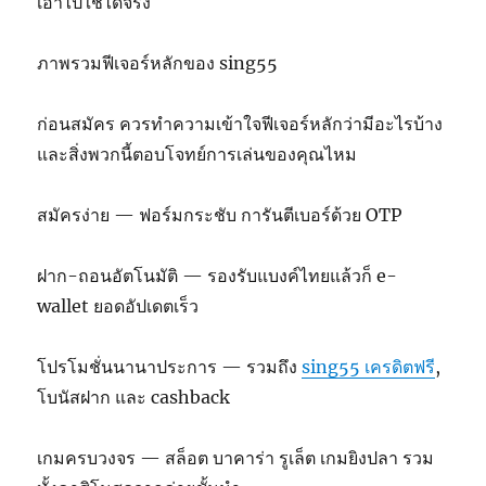
เอาไปใช้ได้จริง
ภาพรวมฟีเจอร์หลักของ sing55
ก่อนสมัคร ควรทำความเข้าใจฟีเจอร์หลักว่ามีอะไรบ้าง
และสิ่งพวกนี้ตอบโจทย์การเล่นของคุณไหม
สมัครง่าย — ฟอร์มกระชับ การันตีเบอร์ด้วย OTP
ฝาก-ถอนอัตโนมัติ — รองรับแบงค์ไทยแล้วก็ e-
wallet ยอดอัปเดตเร็ว
โปรโมชั่นนานาประการ — รวมถึง
sing55 เครดิตฟรี
,
โบนัสฝาก และ cashback
เกมครบวงจร — สล็อต บาคาร่า รูเล็ต เกมยิงปลา รวม