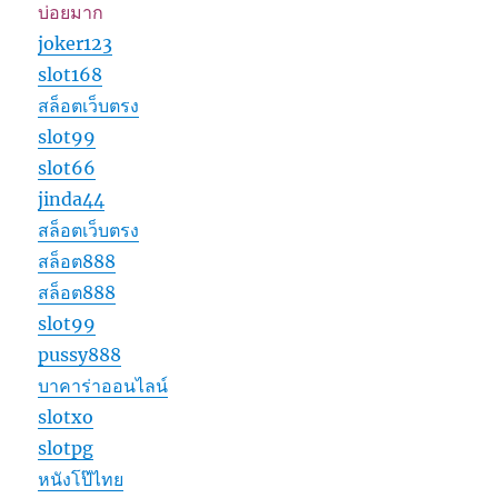
บ่อยมาก
joker123
slot168
สล็อตเว็บตรง
slot99
slot66
jinda44
สล็อตเว็บตรง
สล็อต888
สล็อต888
slot99
pussy888
บาคาร่าออนไลน์
slotxo
slotpg
หนังโป๊ไทย