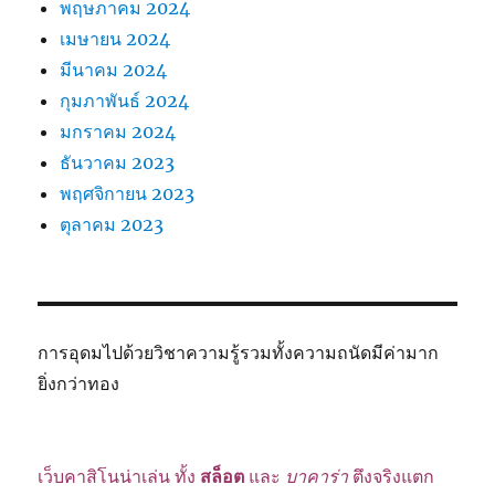
พฤษภาคม 2024
เมษายน 2024
มีนาคม 2024
กุมภาพันธ์ 2024
มกราคม 2024
ธันวาคม 2023
พฤศจิกายน 2023
ตุลาคม 2023
การอุดมไปด้วยวิชาความรู้รวมทั้งความถนัดมีค่ามาก
ยิ่งกว่าทอง
เว็บคาสิโนน่าเล่น ทั้ง
สล็อต
และ
บาคาร่า
ตึงจริงแตก