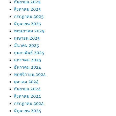
กันยายน 2025
สิงหาคม 2025
กรกฎาคม 2025
มิถุนายน 2025
พฤษภาคม 2025
เมษายน 2025
มีนาคม 2025
กุมภาพันธ์ 2025
มกราคม 2025
ธันวาคม 2024
พฤศจิกายน 2024
ตุลาคม 2024
กันยายน 2024
สิงหาคม 2024
กรกฎาคม 2024
มิถุนายน 2024