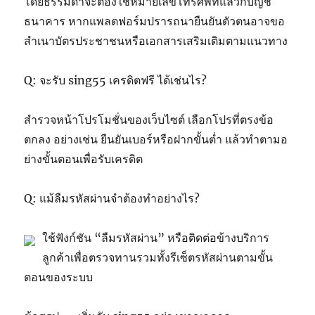
โดยธรรมดาจะต้องใช้หมายเลขโทรศัพท์แล้วก็บัญชี
ธนาคาร หากแพลตฟอร์มปรารถนายืนยันตัวตนอาจขอ
สำเนาบัตรประชาชนหรือเอกสารเสริมเติมตามแนวทาง
Q: จะรับ sing55 เครดิตฟรี ได้เช่นไร?
สำรวจหน้าโปรโมชั่นของเว็บไซต์ เลือกโปรที่ตรงข้อ
ตกลง อย่างเช่น ยืนยันเบอร์หรือฝากขั้นต่ำ แล้วทำตามอ
ย่างขั้นตอนเพื่อรับเครดิต
Q: แม้ลืมรหัสผ่านจำต้องทำอย่างไร?
ใช้ฟังก์ชัน “ลืมรหัสผ่าน” หรือติดต่อข้างบริการ
ลูกค้าเพื่อตรวจทานรวมทั้งรีเซ็ตรหัสผ่านตามขั้น
ตอนของระบบ