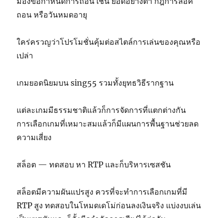
มองข้อกำหนดการถอน เช่น ยอดอย่างต่ำ กฎการล็อค
ถอน หรือวันหมดอายุ
ใคร่ครวญว่าโปรโมชั่นคุ้มต่อสไตล์การเล่นของคุณหรือ
เปล่า
เกมยอดนิยมบน sing55 รวมทั้งยุทธวิธีรากฐาน
แต่ละเกมมีธรรมชาติแล้วก็การจัดการที่แตกต่างกัน
การเลือกเกมที่เหมาะสมแล้วก็มีแผนการพื้นฐานช่วยลด
ความเสี่ยง
สล็อต — ทดสอบ หา RTP และก็บริหารเซสชัน
สล็อตมีความผันแปรสูง ควรที่จะทำการเลือกเกมที่มี
RTP สูง ทดสอบในโหมดเดโม่ก่อนลงเงินจริง แบ่งงบเล่น