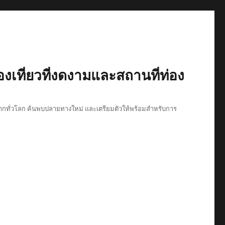
งเที่ยวที่งดงามและสถานที่ท่อง
จจากทั่วโลก ค้นพบปลายทางใหม่ และเตรียมตัวให้พร้อมสำหรับการ