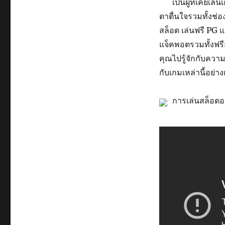
เป็นผู้ที่เคยเ
ตาตื่นใจรวมทั้งช่
สล็อต เล่นฟรี PG แ
แจ็คพอตรวมทั้งฟร
คุณไปรู้จักกับควา
กับเกมเหล่านี้อย่างเ
การเล่นสล็อตอ