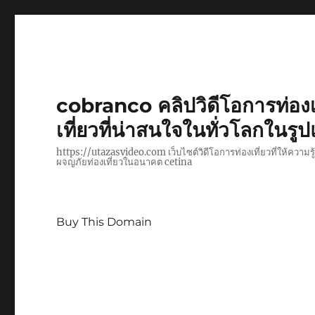
cobranco คลิปวิดีโอการท่องเท
เที่ยวที่น่าสนใจในทั่วโลกในรูปแ
https://utazasvideo.com เว็บไซต์วิดีโอการท่องเที่ยวที่ให้ควา
ผจญภัยท่องเที่ยวในอนาคต cetina
Buy This Domain