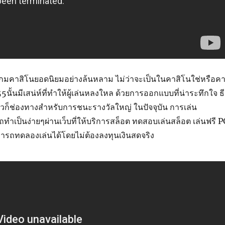
นเกมคาสิโนยอดนิยมอย่างล้นหลาม ไม่ว่าจะเป็นในคาสิโนใช่หรือคา
ั้นมีเสน่ห์ที่ทำให้ผู้เล่นหลงใหล ด้วยการออกแบบที่น่าระทึกใจ ธ
วก็ช่องทางสำหรับการชนะรางวัลใหญ่ ในปัจจุบัน การเล่น
ทำเป็นง่ายๆผ่านเว็บที่ให้บริการสล็อต ทดสอบเล่นสล็อต เล่นฟรี 
สามารถทดลองเล่นได้โดยไม่ต้องลงทุนเงินสดจริง