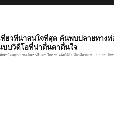
ี่ยวที่น่าสนใจที่สุด ค้นพบปลายทางท่อ
บบวิดีโอที่น่าตื่นตาตื่นใจ
มรู้สึกเหมือนคุณกำลังเดินทางไปรอบโลก ชมคลิปวิดีโอเที่ยวที่สวยงามและน่าสนใ