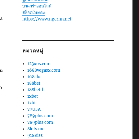
บาคาร่าออนไลน์
สล็อตเว็บตรง
ิน
https://www.ngernn.net
หมวดหมู่
123xos.com
จะ
1688vegasx.com
168slot
188bet
ก
188betth
1xbet
1xbit
77UFA
789plus.com
789plus.com
8lots.me
918Kiss