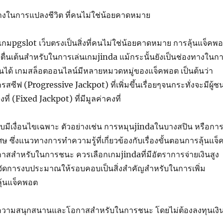
ทางในการแปลงชีวิต ที่คนไม่ใช่น้อยคาดหมาย
กมpgslot เว็บตรงเป็นสิ่งที่คนไม่ใช่น้อยคาดหมาย การลุ้นแจ็คพ
มตื่นเต้นสำหรับในการเล่นเกมjinda แม้กระนั้นยังเป็นช่องทางในก
้เล่นได้ เกมสล็อตออนไลน์มีหลายหมวดหมู่ของแจ็คพอต เป็นต้นว่า
ซีฟ (Progressive Jackpot) ที่เพิ่มขึ้นเรื่อยๆจนกระทั่งจะมีผู้ช
่ (Fixed Jackpot) ที่มีมูลค่าคงที่
บมีเงื่อนไขเฉพาะ ตัวอย่างเช่น การหมุนjindaในบางสปิน หรือกา
ศษ ซึ่งแนวทางการทำความรู้ที่เกี่ยวข้องกับเรื่องขั้นตอนการลุ้นแจ็
กาสสำหรับในการชนะ ควรเลือกเกมjindaที่มีอัตราการจ่ายเงินสูง
จัดการงบประมาณให้รอบคอบเป็นสิ่งสำคัญสำหรับในการเพิ่ม
ุ้นแจ็คพอต
ิ่มความสนุกสนานและโอกาสสำหรับในการชนะ โดยไม่ต้องลงทุนเงิ