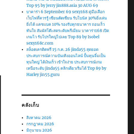
Top 95 by Jerry jin888.asia 30 AUG 69
บาคาร่า 6 September 69 sexy168 คู่มือเลือก
เว็บไพ่ที่ควรรู้ เซียนตัดเซียน รับโบนัส 30%ยิ่งเล่น
ยิ่งได้ แคชแบค 10% รองรับทุกธนาคาร ถอนเร็ว
ทันใจ สัมผัสโต๊ะสดระดับพรีเมียม บาคาร่า168 เปิด
เกมไว รับโปรใหญ่ไปเลย Top 89 by Isobel
sexy168c.com
สล็อตเครดิตฟรี 15 ก.ค. 26 jinda55 สุดยอด
ประสบการณ์ความบันเทิงออนไลน์ ปั้นทุนจิ๋มเป็น
ทุนใหญ่ ได้เงินเร็ว เข้าใจง่าย ประสบการณ์เกม
เหนือระดับ jinda55 คลิกเดียวเริ่มได้ Top 89 by
Harley jin55.guru
คลังเก็บ
สิงหาคม 2026
กรกฎาคม 2026
มิถุนายน 2026