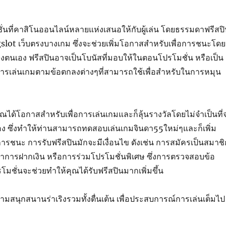
ั่นที่คาสิโนออนไลน์หลายแห่งเสนอให้กับผู้เล่น โดยธรรมดาฟรีสป
lot เว็บตรงบางเกม ซึ่งจะช่วยเพิ่มโอกาสสำหรับเพื่อการชนะโดย
องตนเอง ฟรีสปินอาจเป็นโบนัสที่มอบให้ในตอนโปรโมชั่น หรือเป็น
กการเล่นเกมตามข้อตกลงต่างๆที่สามารถใช้เพื่อสำหรับในการหมุน
ุณได้โอกาสสำหรับเพื่อการเล่นเกมและก็ลุ้นรางวัลโดยไม่จำเป็นที่
เอง ซึ่งทำให้ท่านสามารถทดสอบเล่นเกมจินดา55ใหม่ๆและก็เพิ่ม
ารชนะ การรับฟรีสปินมักจะมีเงื่อนไข ดังเช่น การสมัครเป็นสมาชิ
การฝากเงิน หรือการร่วมโปรโมชั่นพิเศษ ซึ่งการตรวจสอบข้อ
มชั่นจะช่วยทำให้คุณได้รับฟรีสปินมากเพิ่มขึ้น
มสนุกสนานร่าเริงรวมทั้งตื่นเต้น เพื่อประสบการณ์การเล่นเต็มไป