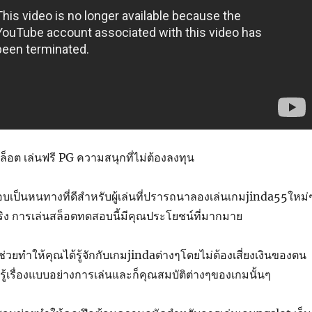
็อต เล่นฟรี PG ความสนุกที่ไม่ต้องลงทุน
เป็นหนทางที่ดีสำหรับผู้เล่นที่ปรารถนาลองเล่นเกมjinda55ใหม่
จริง การเล่นสล็อตทดสอบนี้มีคุณประโยชน์ที่มากมาย
่วยทำให้คุณได้รู้จักกับเกมjindaต่างๆโดยไม่ต้องเสี่ยงเงินของตน
รู้เรื่องแบบอย่างการเล่นและก็คุณสมบัติต่างๆของเกมนั้นๆ