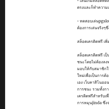
• เล่นเกมสล็อตทด
ตรงและก็ทำความเข
• ทดสอบเล่นpgslot
ต้องการเล่นจริงๆซ
สล็อตเครดิตฟรี เพ
สล็อตเครดิตฟรี เป็
ชนะโดยไม่ต้องลงทุ
มอบให้กับสมาชิกให
ใหม่เพื่อเป็นการต้อ
เอง เว็บคาสิโนออนไ
การชนะ รวมทั้งการ
เครดิตฟรีสำหรับเพ
การหมุนjinda ซึ่