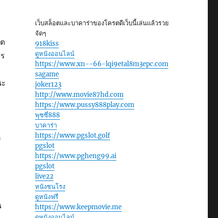
เว็บสล็อตและบาคาร่าของโครตดีเว็บนี้เล่นแล้วรวย
จัดๆ
อต
918kiss
ดูหนังออนไลน์
าร
https://www.xn--66-lqi9etal8m3epc.com
sagame
นะ
joker123
http://www.movie87hd.com
https://www.pussy888play.com
พุซซี่888
ร
บาคาร่า
https://www.pgslot.golf
ค
pgslot
https://www.pgheng99.ai
pgslot
live22
หนังชนโรง
ดูหนังฟรี
น
https://www.keepmovie.me
ดูหนังออนไลน์