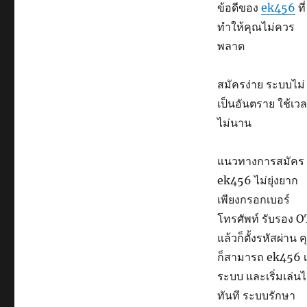
ข้อดีของ
ek456
ที่
ทำให้คุณไม่ควร
พลาด
สมัครง่าย ระบบไม่
เป็นอันตราย ใช้เว
ไม่นาน
แนวทางการสมัคร
ek456 ไม่ยุ่งยาก
เพียงกรอกเบอร์
โทรศัพท์ รับรอง 
แล้วก็ตั้งรหัสผ่าน 
ก็สามารถ ek456 เ
ระบบ และเริ่มเล่นไ
ทันที ระบบรักษา