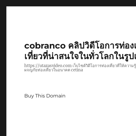
cobranco คลิปวิดีโอการท่องเท
เที่ยวที่น่าสนใจในทั่วโลกในรูปแ
https://utazasvideo.com เว็บไซต์วิดีโอการท่องเที่ยวที่ให้ควา
ผจญภัยท่องเที่ยวในอนาคต cetina
Buy This Domain