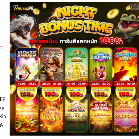
ลา
OTP
คุณ
ข้า
ด้