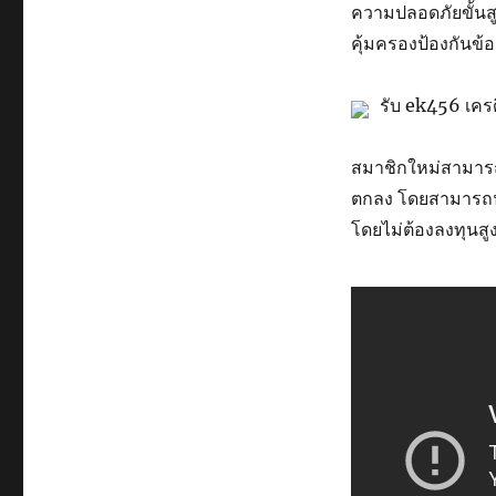
ความปลอดภัยขั้นส
คุ้มครองป้องกันข
รับ ek456 เครด
สมาชิกใหม่สามารถเ
ตกลง โดยสามารถนำ
โดยไม่ต้องลงทุนสู