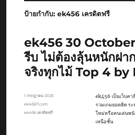
ป้ายกำกับ:
ek456 เครดิตฟรี
ek456 30 October e
รีบ ไม่ต้องลุ้นหนัก
จริงทุกไม้ Top 4 by
เขียน
1 กรกฎาคม 2025
ek456 เป็นเว็บคา
เมื่อ
หมวด
ek4567.com
รวมเกมยอดฮิต ระบบ
หมู่
ป้าย
ek456 เครดิตฟรี
ใหม่หรือคนเล่นพนั
กำกับ
เหนือชั้น