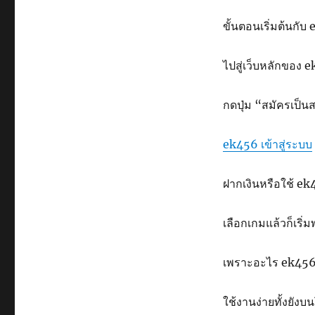
ขั้นตอนเริ่มต้นกับ
ไปสู่เว็บหลักของ 
กดปุ่ม “สมัครเป็
ek456 เข้าสู่ระบบ
ฝากเงินหรือใช้ ek45
เลือกเกมแล้วก็เริ่ม
เพราะอะไร ek456 
ใช้งานง่ายทั้งยังบ