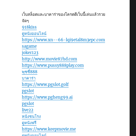
เว็บสล็อตและบาคาร่าของโครตดีเว็บนี้เล่นแล้วรวย
จัดๆ
918kiss
ดูหนังออนไลน์
https://www.xn--66-lqi9etal8m3epc.com
sagame
joker123
http://www.movie87hd.com
https://www.pussy888play.com
พุซซี่888
บาคาร่า
https://www.pgslot.golf
pgslot
https://www.pgheng99.ai
pgslot
live22
หนังชนโรง
ดูหนังฟรี
https://www.keepmovie.me
ดูหนังออนไลน์