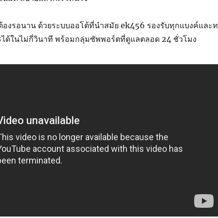
ม่ต้องรอนาน ด้วยระบบออโต้ที่นำสมัย ek456 รองรับทุกแบงค์และท
้ในไม่กี่วินาที พร้อมกลุ่มซัพพอร์ตที่ดูแลตลอด 24 ชั่วโมง