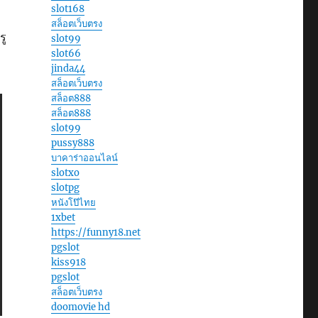
slot168
สล็อตเว็บตรง
รู
slot99
slot66
jinda44
สล็อตเว็บตรง
สล็อต888
สล็อต888
slot99
pussy888
บาคาร่าออนไลน์
slotxo
slotpg
หนังโป๊ไทย
1xbet
https://funny18.net
pgslot
kiss918
pgslot
สล็อตเว็บตรง
doomovie hd