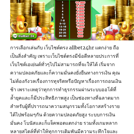
การเลือกเล่นกับ เว็บไซต์ตรง allbet24hr แตกง่าย ถือ
เป็นสิ่งสำคัญ เพราะเว็บไซต์ตรงมีข้อดีหลายประการที่
เว็บไซต์เอเย่นต์ทั่วๆไปไม่สามารถที่จะให้ได้ เริ่มจาก
ความปลอดภัยและก็ความมั่นคงยั่งยืนทางการเงิน คุณ
ไม่ต้องกังวลเรื่องการทุจริตหรือปัญหาเรื่องการถอนเงิน
ช้า เพราะเหตุว่าทุกการทำธุรกรรมผ่านระบบออโต้ที่
ล้ำยุคและก็มีประสิทธิภาพสูง เป็นช่องทางที่ฉลาดมาก
สำหรับผู้ที่ปรารถนาความสนุกรวมทั้งโอกาสสร้างราย
ได้ไปพร้อมๆกัน ด้วยความปลอดภัยสูง ระบบการเงิน
มั่นคง โบนัสและก็แจ็คพอตแตกง่าย รวมทั้งเกมหลาก
หลายสไตล์ที่ทำให้ทุกการเดิมพันมีความระทึกใจและ