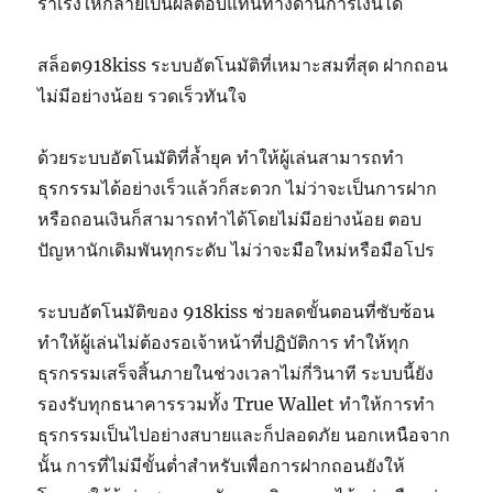
ร่าเริงให้กลายเป็นผลตอบแทนทางด้านการเงินได้
สล็อต918kiss ระบบอัตโนมัติที่เหมาะสมที่สุด ฝากถอน
ไม่มีอย่างน้อย รวดเร็วทันใจ
ด้วยระบบอัตโนมัติที่ล้ำยุค ทำให้ผู้เล่นสามารถทำ
ธุรกรรมได้อย่างเร็วแล้วก็สะดวก ไม่ว่าจะเป็นการฝาก
หรือถอนเงินก็สามารถทำได้โดยไม่มีอย่างน้อย ตอบ
ปัญหานักเดิมพันทุกระดับ ไม่ว่าจะมือใหม่หรือมือโปร
ระบบอัตโนมัติของ 918kiss ช่วยลดขั้นตอนที่ซับซ้อน
ทำให้ผู้เล่นไม่ต้องรอเจ้าหน้าที่ปฏิบัติการ ทำให้ทุก
ธุรกรรมเสร็จสิ้นภายในช่วงเวลาไม่กี่วินาที ระบบนี้ยัง
รองรับทุกธนาคารรวมทั้ง True Wallet ทำให้การทำ
ธุรกรรมเป็นไปอย่างสบายและก็ปลอดภัย นอกเหนือจาก
นั้น การที่ไม่มีขั้นต่ำสำหรับเพื่อการฝากถอนยังให้