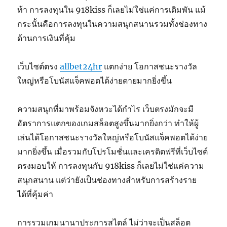
ท้า การลงทุนใน 918kiss ก็เลยไม่ใช่แค่การเดิมพัน แม้
กระนั้นคือการลงทุนในความสนุกสนานรวมทั้งช่องทาง
ด้านการเงินที่คุ้ม
เว็บไซต์ตรง
allbet24hr
แตกง่าย โอกาสชนะรางวัล
ใหญ่หรือโบนัสแจ็คพอตได้ง่ายดายมากยิ่งขึ้น
ความสนุกที่มาพร้อมจังหวะได้กำไร เว็บตรงมักจะมี
อัตราการแตกของเกมสล็อตสูงขึ้นมากยิ่งกว่า ทำให้ผู้
เล่นได้โอกาสชนะรางวัลใหญ่หรือโบนัสแจ็คพอตได้ง่าย
มากยิ่งขึ้น เมื่อรวมกับโปรโมชั่นและเครดิตฟรีที่เว็บไซต์
ตรงมอบให้ การลงทุนกับ 918kiss ก็เลยไม่ใช่แค่ความ
สนุกสนาน แต่ว่ายังเป็นช่องทางสำหรับการสร้างราย
ได้ที่คุ้มค่า
การรวมเกมนานาประการสไตล์ ไม่ว่าจะเป็นสล็อต