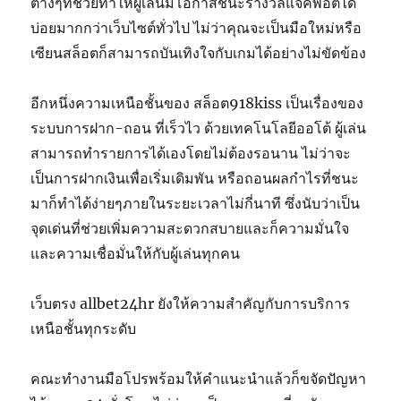
ต่างๆที่ช่วยทำให้ผู้เล่นมีโอกาสชนะรางวัลแจ็คพอตได้
บ่อยมากกว่าเว็บไซต์ทั่วไป ไม่ว่าคุณจะเป็นมือใหม่หรือ
เซียนสล็อตก็สามารถบันเทิงใจกับเกมได้อย่างไม่ขัดข้อง
อีกหนึ่งความเหนือชั้นของ สล็อต918kiss เป็นเรื่องของ
ระบบการฝาก-ถอน ที่เร็วไว ด้วยเทคโนโลยีออโต้ ผู้เล่น
สามารถทำรายการได้เองโดยไม่ต้องรอนาน ไม่ว่าจะ
เป็นการฝากเงินเพื่อเริ่มเดิมพัน หรือถอนผลกำไรที่ชนะ
มาก็ทำได้ง่ายๆภายในระยะเวลาไม่กี่นาที ซึ่งนับว่าเป็น
จุดเด่นที่ช่วยเพิ่มความสะดวกสบายและก็ความมั่นใจ
และความเชื่อมั่นให้กับผู้เล่นทุกคน
เว็บตรง allbet24hr ยังให้ความสำคัญกับการบริการ
เหนือชั้นทุกระดับ
คณะทำงานมือโปรพร้อมให้คำแนะนำแล้วก็ขจัดปัญหา