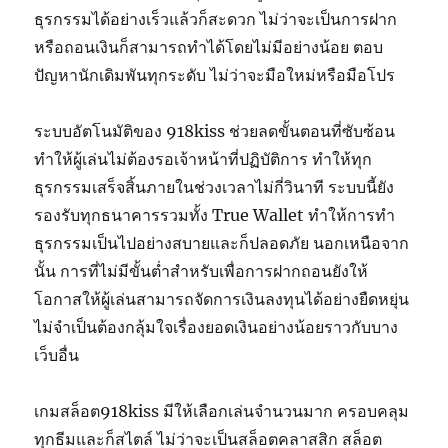
ธุรกรรมได้อย่างเร็วแล้วก็สะดวก ไม่ว่าจะเป็นการฝาก
หรือถอนเงินก็สามารถทำได้โดยไม่มีอย่างน้อย ตอบ
ปัญหานักเดิมพันทุกระดับ ไม่ว่าจะมือใหม่หรือมือโปร
ระบบอัตโนมัติของ 918kiss ช่วยลดขั้นตอนที่ซับซ้อน
ทำให้ผู้เล่นไม่ต้องรอเจ้าหน้าที่ปฏิบัติการ ทำให้ทุก
ธุรกรรมเสร็จสิ้นภายในช่วงเวลาไม่กี่วินาที ระบบนี้ยัง
รองรับทุกธนาคารรวมทั้ง True Wallet ทำให้การทำ
ธุรกรรมเป็นไปอย่างสบายและก็ปลอดภัย นอกเหนือจาก
นั้น การที่ไม่มีขั้นต่ำสำหรับเพื่อการฝากถอนยังให้
โอกาสให้ผู้เล่นสามารถจัดการเงินลงทุนได้อย่างยืดหยุ่น
ไม่จำเป็นต้องกลุ้มใจเรื่องยอดเงินอย่างน้อยราวกับบาง
เว็บอื่น
เกมสล็อต918kiss มีให้เลือกเล่นจำนวนมาก ครอบคลุม
ทุกธีมและก็สไตล์ ไม่ว่าจะเป็นสล็อตคลาสสิก สล็อต