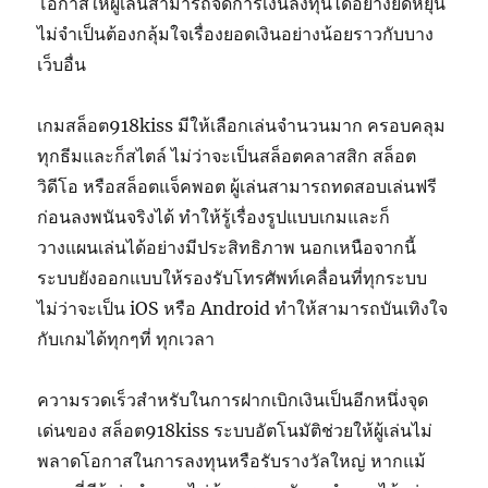
โอกาสให้ผู้เล่นสามารถจัดการเงินลงทุนได้อย่างยืดหยุ่น
ไม่จำเป็นต้องกลุ้มใจเรื่องยอดเงินอย่างน้อยราวกับบาง
เว็บอื่น
เกมสล็อต918kiss มีให้เลือกเล่นจำนวนมาก ครอบคลุม
ทุกธีมและก็สไตล์ ไม่ว่าจะเป็นสล็อตคลาสสิก สล็อต
วิดีโอ หรือสล็อตแจ็คพอต ผู้เล่นสามารถทดสอบเล่นฟรี
ก่อนลงพนันจริงได้ ทำให้รู้เรื่องรูปแบบเกมและก็
วางแผนเล่นได้อย่างมีประสิทธิภาพ นอกเหนือจากนี้
ระบบยังออกแบบให้รองรับโทรศัพท์เคลื่อนที่ทุกระบบ
ไม่ว่าจะเป็น iOS หรือ Android ทำให้สามารถบันเทิงใจ
กับเกมได้ทุกๆที่ ทุกเวลา
ความรวดเร็วสำหรับในการฝากเบิกเงินเป็นอีกหนึ่งจุด
เด่นของ สล็อต918kiss ระบบอัตโนมัติช่วยให้ผู้เล่นไม่
พลาดโอกาสในการลงทุนหรือรับรางวัลใหญ่ หากแม้