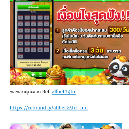
ขอขอบคุณมาก Ref.
allbet24hr
https://rebrand.ly/allbet24hr-fun