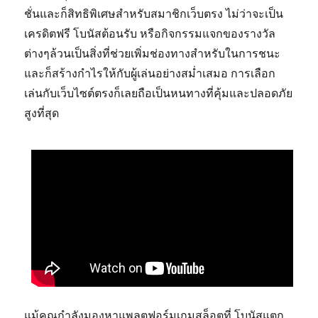
ชั่นและก็สิทธิพิเศษสำหรับสมาชิกเว็บตรง ไม่ว่าจะเป็น
เครดิตฟรี โบนัสต้อนรับ หรือกิจกรรมแจกของรางวัล
ต่างๆล้วนเป็นสิ่งที่ช่วยเพิ่มช่องทางสำหรับในการชนะ
และก็สร้างกำไรให้กับผู้เล่นอย่างสม่ำเสมอ การเลือก
เล่นกับเว็บไซต์ตรงก็เลยถือเป็นหนทางที่คุ้มและปลอดภัย
สูงที่สุด
แม้คุณกำลังมองหาแพลตฟอร์มเกมสล็อตที่ โบนัสแตก