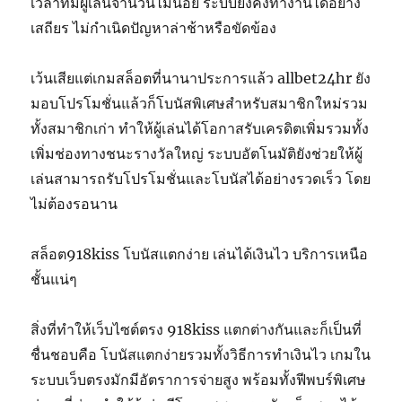
เวลาที่มีผู้เล่นจำนวนไม่น้อย ระบบยังคงทำงานได้อย่าง
เสถียร ไม่กำเนิดปัญหาล่าช้าหรือขัดข้อง
เว้นเสียแต่เกมสล็อตที่นานาประการแล้ว allbet24hr ยัง
มอบโปรโมชั่นแล้วก็โบนัสพิเศษสำหรับสมาชิกใหม่รวม
ทั้งสมาชิกเก่า ทำให้ผู้เล่นได้โอกาสรับเครดิตเพิ่มรวมทั้ง
เพิ่มช่องทางชนะรางวัลใหญ่ ระบบอัตโนมัติยังช่วยให้ผู้
เล่นสามารถรับโปรโมชั่นและโบนัสได้อย่างรวดเร็ว โดย
ไม่ต้องรอนาน
สล็อต918kiss โบนัสแตกง่าย เล่นได้เงินไว บริการเหนือ
ชั้นแน่ๆ
สิ่งที่ทำให้เว็บไซต์ตรง 918kiss แตกต่างกันและก็เป็นที่
ชื่นชอบคือ โบนัสแตกง่ายรวมทั้งวิธีการทำเงินไว เกมใน
ระบบเว็บตรงมักมีอัตราการจ่ายสูง พร้อมทั้งฟีพบร์พิเศษ