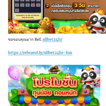
ขอขอบคุณมาก Ref.
allbet24hr
https://rebrand.ly/allbet24hr-fun