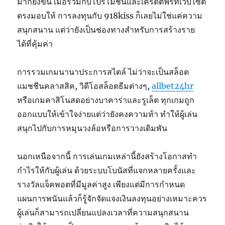
มากยิ่งขึ้น เมื่อรวมกับโปรโมชั่นและเครดิตฟรีที่เว็บไซต์
ตรงมอบให้ การลงทุนกับ 918kiss ก็เลยไม่ใช่แค่ความ
สนุกสนาน แต่ว่ายังเป็นช่องทางสำหรับการสร้างราย
ได้ที่คุ้มค่า
การรวมเกมนานาประการสไตล์ ไม่ว่าจะเป็นสล็อต
แมชชีนคลาสสิค, วิดีโอสล็อตธีมต่างๆ,
allbet24hr
หรือเกมคาสิโนสดอย่างบาคาร่าและรูเล็ต ทุกเกมถูก
ออกแบบให้เข้าใจง่ายแต่ว่ายังคงความท้า ทำให้ผู้เล่น
สนุกไปกับการหมุนวงล้อหรือการวางเดิมพัน
นอกเหนือจากนี้ การเล่นเกมเหล่านี้ยังสร้างโอกาสทำ
กำไรให้กับผู้เล่น ด้วยระบบโบนัสที่แจกหลายครั้งและ
รางวัลแจ็คพอตที่มีมูลค่าสูง เพียงแต่มีการกำหนด
แผนการพนันแล้วก็รู้จักจัดแจงเงินลงทุนอย่างเหมาะควร
ผู้เล่นก็สามารถเปลี่ยนแปลงเวลาที่ความสนุกสนาน