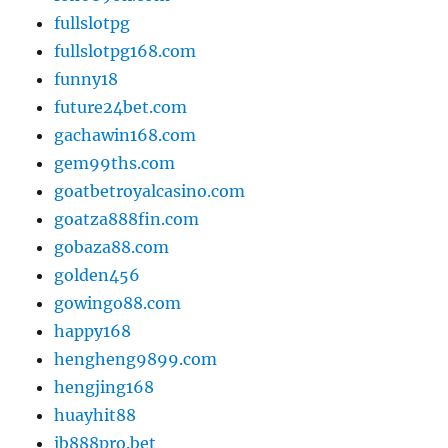
fullslotpg
fullslotpg168.com
funny18
future24bet.com
gachawin168.com
gem99ths.com
goatbetroyalcasino.com
goatza888fin.com
gobaza88.com
golden456
gowingo88.com
happy168
hengheng9899.com
hengjing168
huayhit88
ib888pro.bet