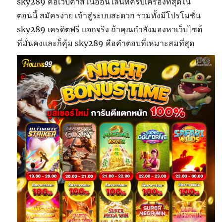
sky289 คือเว็บคาสิโนออนไลน์ที่ครบเครื่องที่สุดใน
ตอนนี้ สมัครง่าย เข้าสู่ระบบสะดวก รวมทั้งมีโปรโมชั่น
sky289 เครดิตฟรี แจกจริง ถ้าคุณกำลังมองหาเว็บไซต์
ที่มั่นคงและก็คุ้ม sky289 คือคำตอบที่เหมาะสมที่สุด