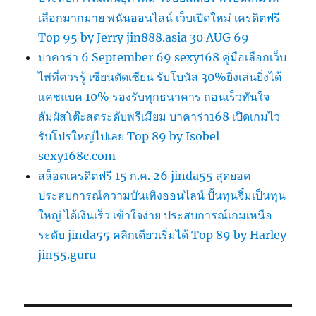
เลือกมากมาย พนันออนไลน์ เว็บเปิดใหม่ เครดิตฟรี
Top 95 by Jerry jin888.asia 30 AUG 69
บาคาร่า 6 September 69 sexy168 คู่มือเลือกเว็บ
ไพ่ที่ควรรู้ เซียนตัดเซียน รับโบนัส 30%ยิ่งเล่นยิ่งได้
แคชแบค 10% รองรับทุกธนาคาร ถอนเร็วทันใจ
สัมผัสโต๊ะสดระดับพรีเมียม บาคาร่า168 เปิดเกมไว
รับโปรใหญ่ไปเลย Top 89 by Isobel
sexy168c.com
สล็อตเครดิตฟรี 15 ก.ค. 26 jinda55 สุดยอด
ประสบการณ์ความบันเทิงออนไลน์ ปั้นทุนจิ๋มเป็นทุน
ใหญ่ ได้เงินเร็ว เข้าใจง่าย ประสบการณ์เกมเหนือ
ระดับ jinda55 คลิกเดียวเริ่มได้ Top 89 by Harley
jin55.guru