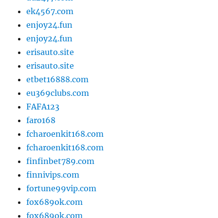
ek4567.com
enjoy24.fun
enjoy24.fun
erisauto.site
erisauto.site
etbet16888.com
eu369clubs.com
FAFA123
faro168
fcharoenkit168.com
fcharoenkit168.com
finfinbet789.com
finnivips.com
fortune99vip.com
fox689ok.com
fox689ok.com