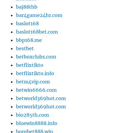
baj88thb
bar4game24hr.com
baslot168
baslot168bet.com
bbp168.me
bestbet
betboxclubs.com
betflixtikto
betflixtikto.info
betm4vip.com
betwin6666.com
betworld369hot.com
betworld369hot.com
bio285th.com
bluewin8888.info
bombet888.win