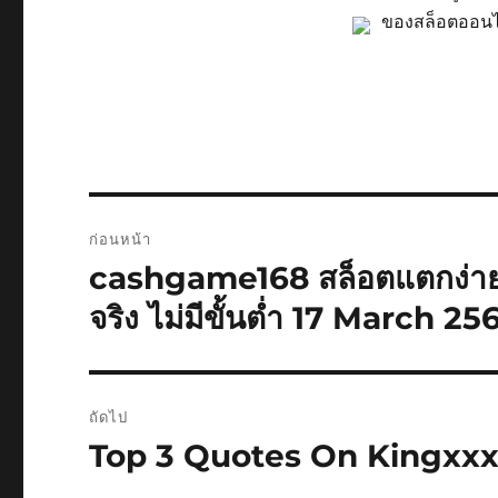
ของสล็อตออนไล
แนะแนว
ก่อนหน้า
เรื่อง
cashgame168 สล็อตแตกง่าย T
เรื่อง
ก่อน
จริง ไม่มีขั้นต่ำ 17 March
หน้า:
ถัดไป
Top 3 Quotes On Kingxxx
เรื่อง
ต่อ