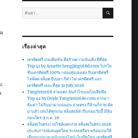
ค้นหา
ค้นหา:
ยม
เรื่องล่าสุด
เครดิตฟรี เกมเดิมพัน ที่สร้างความบันเทิง ดีที่สุด
Top 41 by Arnette hengjing168d.com โปรโม
ชั่นเครดิตฟรี 100% กล่องสุ่มเฮงเฮง รับเครดิตฟรี
ไลฟ์สด สล็อต ยิงปลา กีฬา ไพ่ เครดิตฟรี แจก
าะ
เครดิตฟรี เยอะที่สุด 31 July 2026
Tangtem168 สายแตก ลุ้นกำไรแบบไม่เสียฟีล
ม
Top 42 by Doyle Tangtem168e.com ฝากมา
คุ้มค่า ไม่กินมาม่าแน่นอน จ่ายตรง กี่ล้านก็จ่าย คัด
มาแล้ว เล่นได้ทุกเกม สล็อต168 เริ่มก่อนวันนี้ มีลุ้น
ก่อนใคร 9 ก.ค. 26
สล็อตเว็บตรง เวปไซต์แตกง่าย สล็อตเว็บตรง 2026
ประสบการณ์เล่นยุคใหม่ ระบบเสถียร พร้อมเกมให้
เลือกมากมาย พนันออนไลน์ เว็บเปิดใหม่ เครดิตฟรี