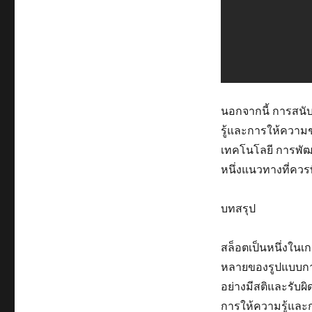
นอกจากนี้ การสนั
รู้และการให้ความช่
เทคโนโลยี การพัฒน
หนึ่งแนวทางที่คว
บทสรุป
สล็อตเป็นหนึ่งในเ
หลายของรูปแบบกา
อย่างมีสติและรับผ
การให้ความรู้และ