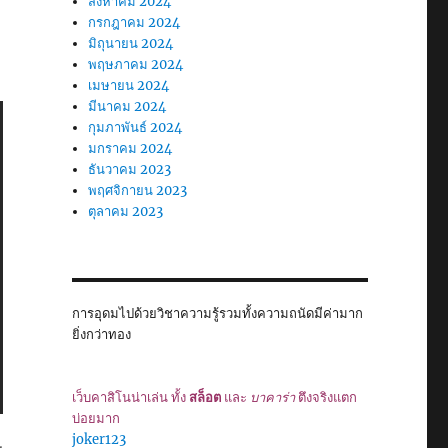
สิงหาคม 2024
กรกฎาคม 2024
มิถุนายน 2024
พฤษภาคม 2024
เมษายน 2024
มีนาคม 2024
กุมภาพันธ์ 2024
มกราคม 2024
ธันวาคม 2023
พฤศจิกายน 2023
ตุลาคม 2023
การอุดมไปด้วยวิชาความรู้รวมทั้งความถนัดมีค่ามาก
ยิ่งกว่าทอง
เว็บคาสิโนน่าเล่น ทั้ง
สล็อต
และ
บาคาร่า
ตึงจริงแตก
บ่อยมาก
joker123