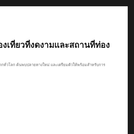
งเที่ยวที่งดงามและสถานที่ท่อง
จจากทั่วโลก ค้นพบปลายทางใหม่ และเตรียมตัวให้พร้อมสำหรับการ