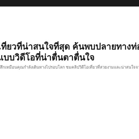
ี่ยวที่น่าสนใจที่สุด ค้นพบปลายทางท่อ
บบวิดีโอที่น่าตื่นตาตื่นใจ
มรู้สึกเหมือนคุณกำลังเดินทางไปรอบโลก ชมคลิปวิดีโอเที่ยวที่สวยงามและน่าสนใ