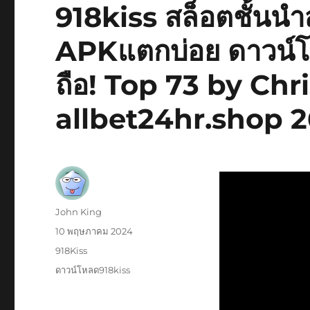
918kiss สล็อตชั้นน
APKแตกบ่อย ดาวน์โ
ถือ! Top 73 by Chr
allbet24hr.shop 
ผู้
John King
เขียน
เขียน
10 พฤษภาคม 2024
เมื่อ
หมวด
918Kiss
หมู่
ป้าย
ดาวน์โหลด918kiss
กำกับ