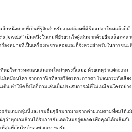
กหนึ่งค่ายที่เป็นที่รู้จักสำหรับเกมสล็อตที่มีธีมแปลกใหม่แล้วก็มี
’s Jewels” เป็นหนึ่งในเกมที่ยั่วยวนใจผู้เล่นมากด้วยธีมสล็อตคลา
ครื่องหมายที่เป็นเครื่องเพชรพลอยและก็จังหวะสำหรับในการชนะที
ผู้ที่พอใจการทดสอบเล่นเกมใหม่ๆตรงนี้เสมอ ด้วยเหตุว่าแต่ละเกม
่ไม่เหมือนใคร จากกราฟิกที่สวยวิจิตรตระการตา ไปจนกระทั่งเสียง
ื่นเต้น ทำให้ครั้งใดก็ตามเล่นเป็นประสบการณ์ที่ไม่เหมือนใครอย่าง
เจอกับเกมกลุ่มนี้และเกมอื่นๆอีกมากมายจากค่ายเกมตามที่ผมได้เอ่
แน่ๆว่าทุกเกมล้วนได้รับการอัปเดตใหม่อยู่ตลอด เพื่อคุณได้เพลินกับ
มที่สุดที่เว็บไซต์ของพวกเราขอรับ