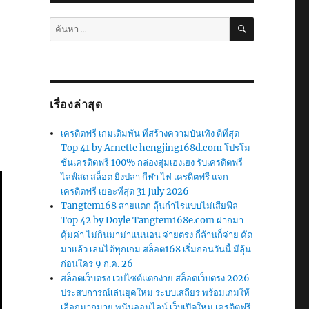
ค้นหา
ค้นหา:
เรื่องล่าสุด
เครดิตฟรี เกมเดิมพัน ที่สร้างความบันเทิง ดีที่สุด
Top 41 by Arnette hengjing168d.com โปรโม
ชั่นเครดิตฟรี 100% กล่องสุ่มเฮงเฮง รับเครดิตฟรี
ไลฟ์สด สล็อต ยิงปลา กีฬา ไพ่ เครดิตฟรี แจก
เครดิตฟรี เยอะที่สุด 31 July 2026
Tangtem168 สายแตก ลุ้นกำไรแบบไม่เสียฟีล
Top 42 by Doyle Tangtem168e.com ฝากมา
คุ้มค่า ไม่กินมาม่าแน่นอน จ่ายตรง กี่ล้านก็จ่าย คัด
มาแล้ว เล่นได้ทุกเกม สล็อต168 เริ่มก่อนวันนี้ มีลุ้น
ก่อนใคร 9 ก.ค. 26
สล็อตเว็บตรง เวปไซต์แตกง่าย สล็อตเว็บตรง 2026
ประสบการณ์เล่นยุคใหม่ ระบบเสถียร พร้อมเกมให้
เลือกมากมาย พนันออนไลน์ เว็บเปิดใหม่ เครดิตฟรี