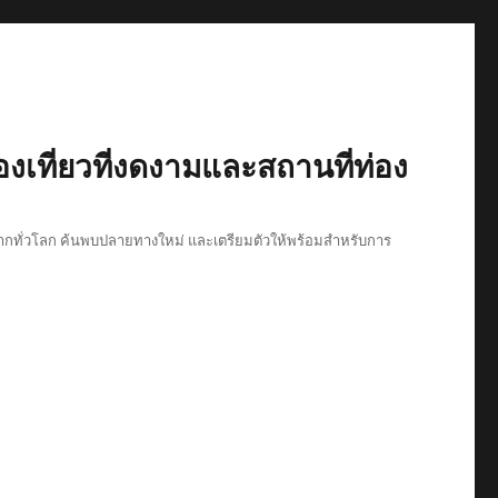
งเที่ยวที่งดงามและสถานที่ท่อง
จจากทั่วโลก ค้นพบปลายทางใหม่ และเตรียมตัวให้พร้อมสำหรับการ