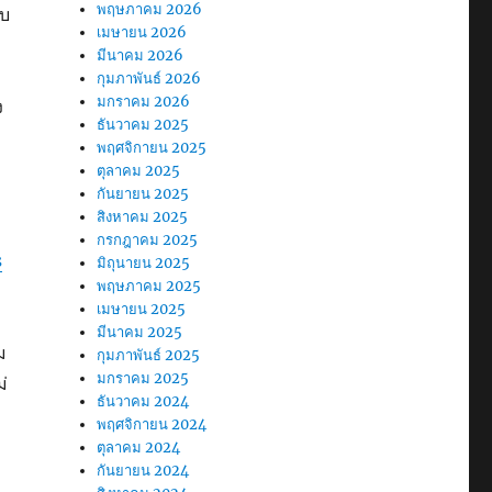
พฤษภาคม 2026
ับ
เมษายน 2026
มีนาคม 2026
กุมภาพันธ์ 2026
มกราคม 2026
ง
ธันวาคม 2025
พฤศจิกายน 2025
ตุลาคม 2025
กันยายน 2025
สิงหาคม 2025
กรกฎาคม 2025
s
มิถุนายน 2025
พฤษภาคม 2025
เมษายน 2025
มีนาคม 2025
ม
กุมภาพันธ์ 2025
มกราคม 2025
่
ธันวาคม 2024
พฤศจิกายน 2024
ตุลาคม 2024
กันยายน 2024