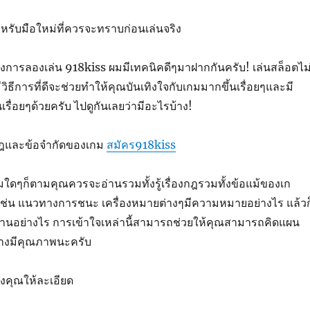
ำหรับมือใหม่ที่ควรจะทราบก่อนเล่นจริง
้องการลองเล่น 918kiss ผมมีเทคนิคดีๆมาฝากกันครับ! เล่นสล็อตไม
วิธีการที่ดีจะช่วยทำให้คุณบันเทิงใจกับเกมมากขึ้นเรื่อยๆและมี
รื่อยๆด้วยครับ ไปดูกันเลยว่ามีอะไรบ้าง!
กฎและข้อจำกัดของเกม
สมัคร918kiss
เกมใดๆก็ตามคุณควรจะอ่านรวมทั้งรู้เรื่องกฎรวมทั้งข้อแม้ของเก
ิเช่น แนวทางการชนะ เครื่องหมายต่างๆมีความหมายอย่างไร แล้วก
ติงานอย่างไร การเข้าใจเหล่านี้สามารถช่วยให้คุณสามารถคิดแผน
ย่างมีคุณภาพนะครับ
องคุณให้ละเอียด