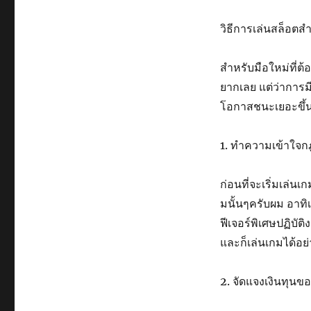
วิธีการเล่นสล็อตส
สำหรับมือใหม่ที่ต
ยากเลย แต่ว่าการมี
โอกาสชนะเยอะขึ้นเ
1. ทำความเข้าใจ
ก่อนที่จะเริ่มเล่น
มนั้นๆครับผม อาท
ฟีเจอร์พิเศษปฏิบั
และก็เล่นเกมได้อ
2. จัดแจงเงินทุนข