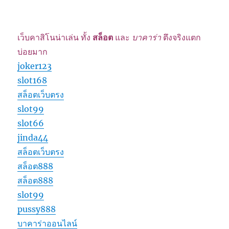
เว็บคาสิโนน่าเล่น ทั้ง
สล็อต
และ
บาคาร่า
ตึงจริงแตก
บ่อยมาก
joker123
slot168
สล็อตเว็บตรง
slot99
slot66
jinda44
สล็อตเว็บตรง
สล็อต888
สล็อต888
slot99
pussy888
บาคาร่าออนไลน์