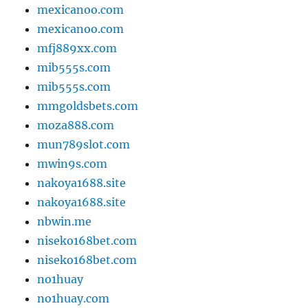
mexicanoo.com
mexicanoo.com
mfj889xx.com
mib555s.com
mib555s.com
mmgoldsbets.com
moza888.com
mun789slot.com
mwin9s.com
nakoya1688.site
nakoya1688.site
nbwin.me
niseko168bet.com
niseko168bet.com
no1huay
no1huay.com