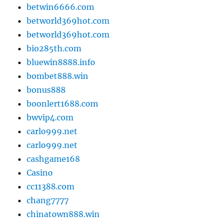
betwin6666.com
betworld369hot.com
betworld369hot.com
bio285th.com
bluewin8888.info
bombet888.win
bonus888
boonlert1688.com
bwvip4.com
carlo999.net
carlo999.net
cashgame168
Casino
cc11388.com
chang7777
chinatown888.win