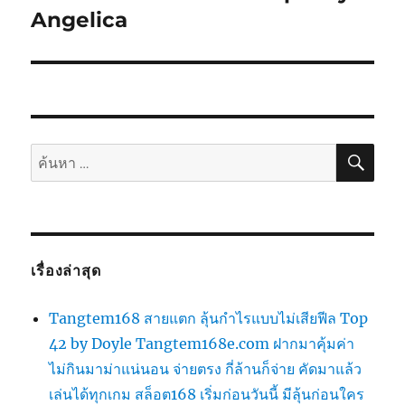
Angelica
ค้นห
ค้นหา:
เรื่องล่าสุด
Tangtem168 สายแตก ลุ้นกำไรแบบไม่เสียฟีล Top
42 by Doyle Tangtem168e.com ฝากมาคุ้มค่า
ไม่กินมาม่าแน่นอน จ่ายตรง กี่ล้านก็จ่าย คัดมาแล้ว
เล่นได้ทุกเกม สล็อต168 เริ่มก่อนวันนี้ มีลุ้นก่อนใคร