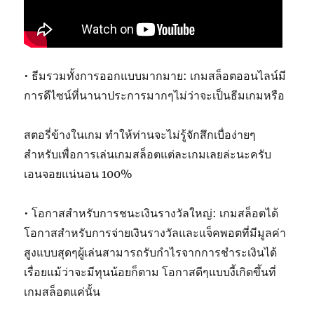
• ธีมรวมทั้งการออกแบบมากมาย: เกมสล็อตออนไลน์มี
การดีไซน์ที่นานาประการมากๆไม่ว่าจะเป็นธีมเกมหรือ
สตอรี่ข้างในเกม ทำให้ท่านจะไม่รู้จักสึกเบื่อง่ายๆ
สำหรับเพื่อการเล่นเกมสล็อตแต่ละเกมเลยล่ะนะครับ
เอนจอยแน่นอน 100%
• โอกาสสำหรับการชนะเงินรางวัลใหญ่: เกมสล็อตได้
โอกาสสำหรับการจ่ายเงินรางวัลและแจ็คพอตที่มีมูลค่า
สูงแบบสุดๆผู้เล่นสามารถรับกำไรจากการชำระเงินได้
เรื่อยแม้ว่าจะมีทุนน้อยก็ตาม โอกาสดีๆแบบงี้เกิดขึ้นที่
เกมสล็อตแค่นั้น