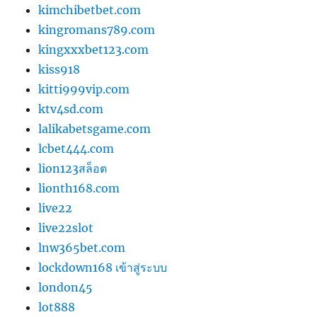
kimchibetbet.com
kingromans789.com
kingxxxbet123.com
kiss918
kitti999vip.com
ktv4sd.com
lalikabetsgame.com
lcbet444.com
lion123สล็อต
lionth168.com
live22
live22slot
lnw365bet.com
lockdown168 เข้าสู่ระบบ
london45
lot888