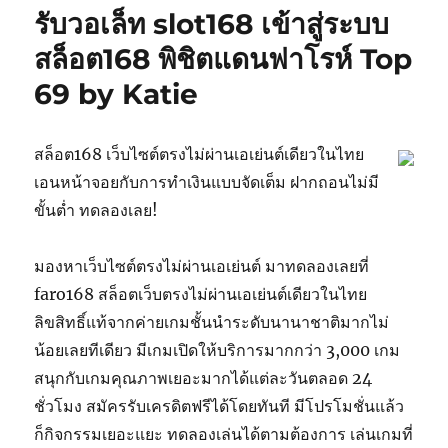
รับวอเล็ท slot168 เข้าสู่ระบบ
สล็อต168 พิชิตแดนฟาโรห์ Top
69 by Katie
สล็อต168 เว็บไซต์ตรงไม่ผ่านเอเย่นต์เดียวในไทย
เอนหน้าจอยกับการทำเงินแบบจัดเต็ม ฝากถอนไม่มี
ขั้นต่ำ ทดลองเลย!
มองหาเว็บไซต์ตรงไม่ผ่านเอเย่นต์ มาทดลองเลยที่
faro168 สล็อตเว็บตรงไม่ผ่านเอเย่นต์เดียวในไทย
ลิขสิทธิ์แท้จากค่ายเกมชั้นนำระดับนานาชาติมากไม่
น้อยเลยทีเดียว มีเกมเปิดให้บริการมากกว่า 3,000 เกม
สนุกกับเกมคุณภาพเยอะมากได้แต่ละวันตลอด 24
ชั่วโมง สมัครรับเครดิตฟรีได้โดยทันที มีโปรโมชั่นแล้ว
ก็กิจกรรมเยอะแยะ ทดลองเล่นได้ตามต้องการ เล่นเกมที่