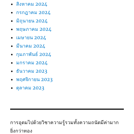
สิงหาคม 2024
กรกฎาคม 2024
มิถุนายน 2024
พฤษภาคม 2024
เมษายน 2024
มีนาคม 2024
กุมภาพันธ์ 2024
มกราคม 2024
ธันวาคม 2023
พฤศจิกายน 2023
ตุลาคม 2023
การอุดมไปด้วยวิชาความรู้รวมทั้งความถนัดมีค่ามาก
ยิ่งกว่าทอง