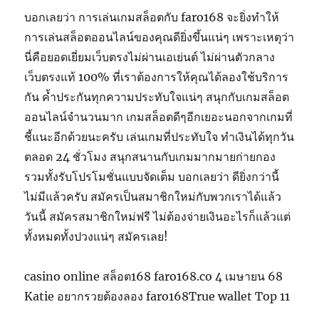
บอกเลยว่า การเล่นเกมสล็อตกับ faro168 จะยิ่งทำให้
การเล่นสล็อตออนไลน์ของคุณดียิ่งขึ้นแน่ๆ เพราะเหตุว่า
นี่คือยอดเยี่ยมเว็บตรงไม่ผ่านเอเย่นต์ ไม่ผ่านตัวกลาง
เว็บตรงแท้ 100% ที่เราต้องการให้คุณได้ลองใช้บริการ
กัน ค้ำประกันทุกความประทับใจแน่ๆ สนุกกับเกมสล็อต
ออนไลน์จำนวนมาก เกมสล็อตดีๆอีกเยอะนอกจากเกมที่
ชี้แนะอีกด้วยนะครับ เล่นเกมที่ประทับใจ ทำเงินได้ทุกวัน
ตลอด 24 ชั่วโมง สนุกสนานกับเกมมากมายก่ายกอง
รวมทั้งรับโปรโมชั่นแบบจัดเต็ม บอกเลยว่า ดียิ่งกว่านี้
ไม่มีแล้วครับ สมัครเป็นสมาชิกใหม่กับพวกเราได้แล้ว
วันนี้ สมัครสมาชิกใหม่ฟรี ไม่ต้องจ่ายเงินอะไรก็แล้วแต่
ทั้งหมดทั้งปวงแน่ๆ สมัครเลย!
casino online สล็อต168 faro168.co 4 เมษายน 68
Katie อยากรวยต้องลอง faro168True wallet Top 11