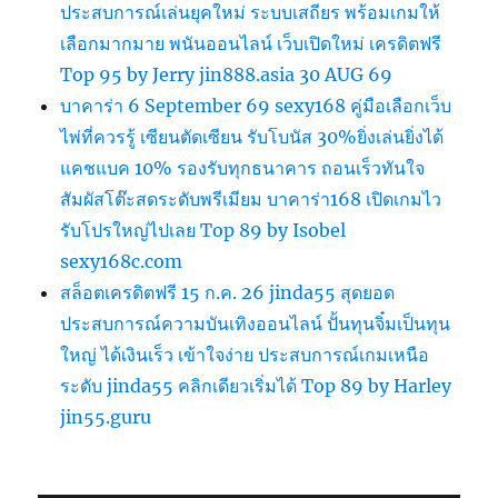
ประสบการณ์เล่นยุคใหม่ ระบบเสถียร พร้อมเกมให้
เลือกมากมาย พนันออนไลน์ เว็บเปิดใหม่ เครดิตฟรี
Top 95 by Jerry jin888.asia 30 AUG 69
บาคาร่า 6 September 69 sexy168 คู่มือเลือกเว็บ
ไพ่ที่ควรรู้ เซียนตัดเซียน รับโบนัส 30%ยิ่งเล่นยิ่งได้
แคชแบค 10% รองรับทุกธนาคาร ถอนเร็วทันใจ
สัมผัสโต๊ะสดระดับพรีเมียม บาคาร่า168 เปิดเกมไว
รับโปรใหญ่ไปเลย Top 89 by Isobel
sexy168c.com
สล็อตเครดิตฟรี 15 ก.ค. 26 jinda55 สุดยอด
ประสบการณ์ความบันเทิงออนไลน์ ปั้นทุนจิ๋มเป็นทุน
ใหญ่ ได้เงินเร็ว เข้าใจง่าย ประสบการณ์เกมเหนือ
ระดับ jinda55 คลิกเดียวเริ่มได้ Top 89 by Harley
jin55.guru