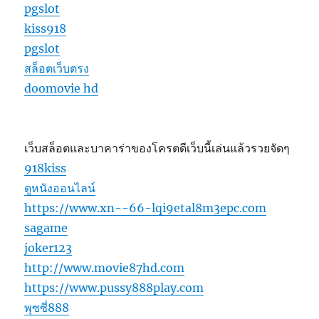
pgslot
kiss918
pgslot
สล็อตเว็บตรง
doomovie hd
เว็บสล็อตและบาคาร่าของโครตดีเว็บนี้เล่นแล้วรวยจัดๆ
918kiss
ดูหนังออนไลน์
https://www.xn--66-lqi9etal8m3epc.com
sagame
joker123
http://www.movie87hd.com
https://www.pussy888play.com
พุซซี่888