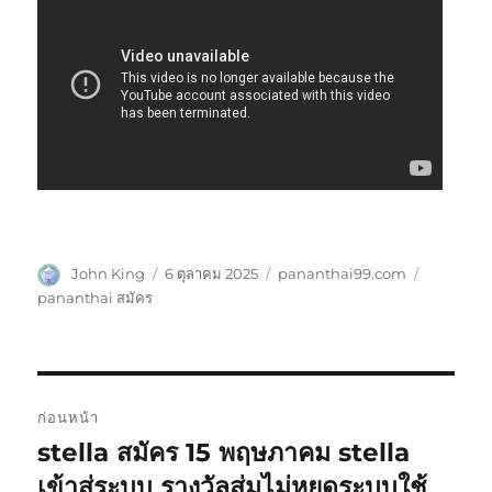
ผู้
เขียน
หมวด
ป้าย
John King
6 ตุลาคม 2025
pananthai99.com
เขียน
เมื่อ
หมู่
กำกับ
pananthai สมัคร
แนะแนว
ก่อนหน้า
เรื่อง
stella สมัคร 15 พฤษภาคม stella
เรื่อง
ก่อน
เข้าสู่ระบบ รางวัลสุ่มไม่หยุดระบบใช้