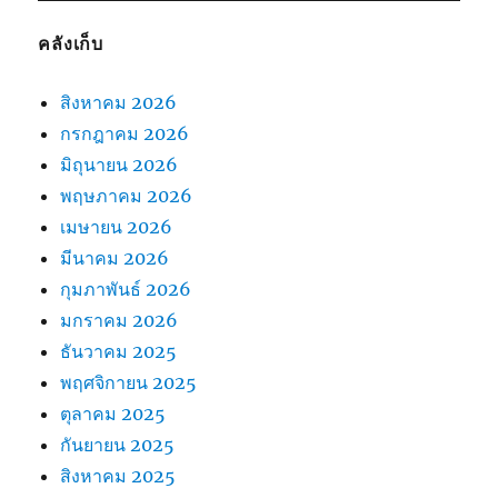
คลังเก็บ
สิงหาคม 2026
กรกฎาคม 2026
มิถุนายน 2026
พฤษภาคม 2026
เมษายน 2026
มีนาคม 2026
กุมภาพันธ์ 2026
มกราคม 2026
ธันวาคม 2025
พฤศจิกายน 2025
ตุลาคม 2025
กันยายน 2025
สิงหาคม 2025