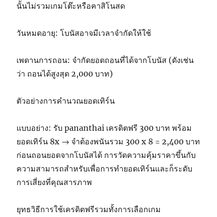
นั้นไม่รวมเกมโต๊ะหรือคาสิโนสด
วันหมดอายุ: โบนัสอาจมีเวลาจำกัดให้ใช้
เพดานการถอน: จำกัดยอดถอนที่ได้จากโบนัส (ดังเช่น
ว่า ถอนได้สูงสุด 2,000 บาท)
ตัวอย่างการคำนวณยอดเทิร์น
แบบอย่าง: รับ pananthai เครดิตฟรี 300 บาท พร้อม
ยอดเทิร์น 8x → จำต้องพนันรวม 300 x 8 = 2,400 บาท
ก่อนถอนยอดจากโบนัสได้ การวัดความคุ้มราคาขึ้นกับ
ความสามารถสำหรับเพื่อการทำยอดเทิร์นและก็ระดับ
การเสี่ยงที่คุณสารภาพ
ยุทธวิธีการใช้เครดิตฟรีรวมทั้งการเลือกเกม