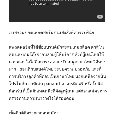
ภาพรวมของแพลตฟอร์มรวมทั้งสิ่งที่ควรจะพินิจ
แพลตฟอร์มที่ใช้ชื่อแบรนด์มักสะสมเกมสล็อต คาสิโน
สด และเกมโต๊ะจากหลายผู้ให้บริการ สิ่งที่ผู้เล่นไทยให้
ความเอาใจใส่คือการรอคอยงรับเมนูภาษาไทย วิถีทาง
ฝาก–ถอนที่กับแบงค์ไทย ระบบความปลอดภัย และก็
การบริการลูกค้าที่ตอบเป็นภาษาไทย นอกเหนือจากนั้น
โปรโมชั่น อาทิเช่น pananthai เครดิตฟรี หรือโบนัส
ต้อนรับ ก็เป็นต้นเหตุหนึ่งที่ดึงดูดผู้เล่น แต่ก่อนสมัครควร
ตรวจทานความน่าวางใจให้รอบคอบ
เช็คลิสต์พิจารณาก่อนสมัคร