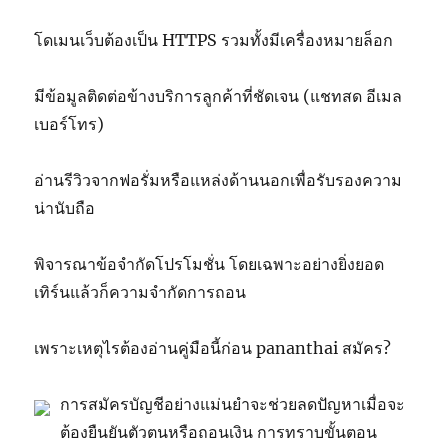
โดเมนเว็บต้องเป็น HTTPS รวมทั้งมีเครื่องหมายล็อก
มีข้อมูลติดต่อข้างบริการลูกค้าที่ชัดเจน (แชทสด อีเมล
เบอร์โทร)
อ่านรีวิวจากฟอรั่มหรือแหล่งด้านนอกเพื่อรับรองความ
น่านับถือ
พิจารณาข้อจำกัดโปรโมชั่น โดยเฉพาะอย่างยิ่งยอด
เทิร์นแล้วก็ความจำกัดการถอน
เพราะเหตุไรต้องอ่านคู่มือนี้ก่อน pananthai สมัคร?
การสมัครบัญชีอย่างแม่นยำจะช่วยลดปัญหาเมื่อจะ
ต้องยืนยันตัวตนหรือถอนเงิน การทราบขั้นตอน