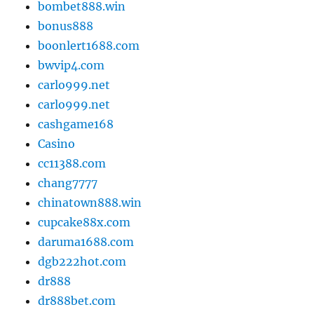
bombet888.win
bonus888
boonlert1688.com
bwvip4.com
carlo999.net
carlo999.net
cashgame168
Casino
cc11388.com
chang7777
chinatown888.win
cupcake88x.com
daruma1688.com
dgb222hot.com
dr888
dr888bet.com