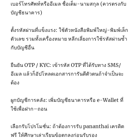
เบอร์โทรศัพท์หรืออีเมล ชื่อเต็ม-นามสกุล (ควรตรงกับ
บัญชีธนาคาร)
ตั้งรหัสผ่านที่แข็งแรง: ใช้ตัวหนังสือพิมพ์ใหญ่-พิมพ์เล็ก
ตัวเลข รวมทั้งเครื่องหมาย หลีกเลี่ยงการใช้รหัสผ่านซ้ำ
กับบัญชีอื่น
ยืนยัน OTP / KYC: เข้ารหัส OTP ที่ได้รับทาง SMS/
อีเมล แล้วก็อัปโหลดเอกสารการันตีตัวตนถ้าจำเป็นจะ
ต้อง
ผูกบัญชีการคลัง: เพิ่มบัญชีธนาคารหรือ e-Wallet ที่
ใช้เพื่อฝาก–ถอน
เลือกรับโปรโมชั่น: ถ้าต้องการรับ pananthai เครดิต
ฟรี ให้ศึกษาเล่าเรียนข้อตกลงก่อนรับรอง