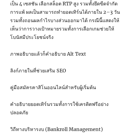
เป็น 4 เซสชัน เลือกสล็อต RTP สูง รวมทั้งยึดขีดจำกัด
การแพ้ ผลเป็นสามารถทำยอดเทิร์นได้ภายใน 2–3 วัน
รวมทั้งถอนผลกำไรบางส่วนออกมาได้ กรณีนี้แสดงให้
เห็นว่าการวางเป้าหมายรวมทั้งการเลือกเกมช่วยให้
โบนัสมีประโยชน์จริง
ภาพอธิบายแล้วก็คำอธิบาย Alt Text
ลิงก์ภายในที่ช่วยเสริม SEO
คู่มือสมัครคาสิโนออนไลน์สำหรับผู้เริ่มต้น
คำอธิบายยอดเทิร์นรวมทั้งการใช้เครดิตฟรีอย่าง
ปลอดภัย
วิถีทางบริหารงบ (Bankroll Management)