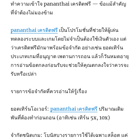
ทำความเข้าใจ pananthai เครดิตฟรี — ข้อแม้สำคัญ
ที่จำต้องไม่มองข้าม
pananthai เครดิตฟรี
เป็นโปรโมชั่นที่ช่วยให้ผู้เล่น
ทดลองระบบและเกมโดยไม่จำเป็นต้องใช้เงินตัวเอง แต่
ว่าเครดิตฟรีมักมาพร้อมข้อจำกัด อย่างเช่น ยอดเทิร์น
ประเภทเกมที่อนุญาต เพดานการถอน แล้วก็วันหมดอายุ
การอ่านข้อตกลงก่อนรับจะช่วยให้คุณตกลงใจว่าควรจะ
รับหรือเปล่า
รายการข้อจำกัดที่ควรอ่านให้รู้เรื่อง
ยอดเทิร์นโอเวอร์:
pananthai เครดิตฟรี
ปริมาณเดิม
พันที่ต้องทำก่อนถอน (อาทิเช่น เทิร์น 5x, 10x)
จำกัดชนิดเกม: โบนัสบางรายการใช้ได้เฉพาะสล็อต แค่