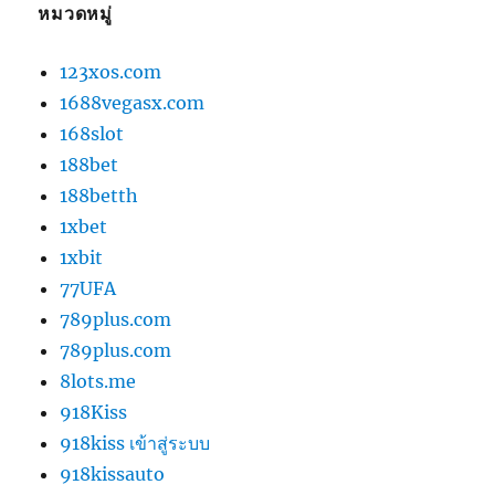
หมวดหมู่
123xos.com
1688vegasx.com
168slot
188bet
188betth
1xbet
1xbit
77UFA
789plus.com
789plus.com
8lots.me
918Kiss
918kiss เข้าสู่ระบบ
918kissauto