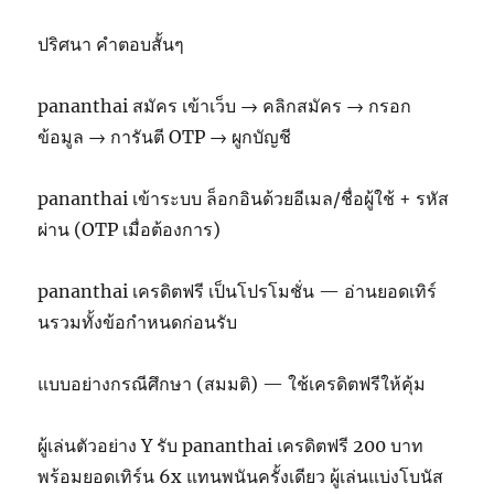
ปริศนา คำตอบสั้นๆ
pananthai สมัคร เข้าเว็บ → คลิกสมัคร → กรอก
ข้อมูล → การันตี OTP → ผูกบัญชี
pananthai เข้าระบบ ล็อกอินด้วยอีเมล/ชื่อผู้ใช้ + รหัส
ผ่าน (OTP เมื่อต้องการ)
pananthai เครดิตฟรี เป็นโปรโมชั่น — อ่านยอดเทิร์
นรวมทั้งข้อกำหนดก่อนรับ
แบบอย่างกรณีศึกษา (สมมติ) — ใช้เครดิตฟรีให้คุ้ม
ผู้เล่นตัวอย่าง Y รับ pananthai เครดิตฟรี 200 บาท
พร้อมยอดเทิร์น 6x แทนพนันครั้งเดียว ผู้เล่นแบ่งโบนัส