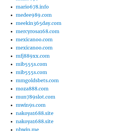
mario678.info
medee989.com
meekin365day.com
mercyrosa168.com
mexicanoo.com
mexicanoo.com
mfj889xx.com
mib555s.com
mib555s.com
mmgoldsbets.com
moza888.com
mun789slot.com
mwin9s.com
nakoya1688.site
nakoya1688.site
nbwin.me