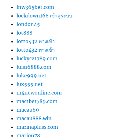
lnw365bet.com
lockdown168 เข้าสู่ระบบ
london45
lot888
lotto432 ทางเข้า
lotto432 ทางเข้า
luckycat789.com
luis16888.com
luke999.net
lux555.net
m4newonline.com
mac1bet789.com
macau69
macau888.win
marinapluss.com
mario678