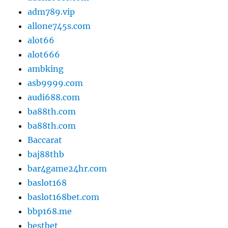
adm789.vip
allone745s.com
alot66
alot666
ambking
asb9999.com
audi688.com
ba88th.com
ba88th.com
Baccarat
baj88thb
bar4game24hr.com
baslot168
baslot168bet.com
bbp168.me
bestbet