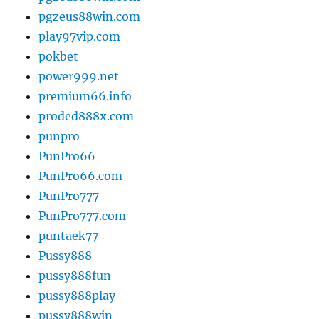
pgzeus88win.com
play97vip.com
pokbet
power999.net
premium66.info
proded888x.com
punpro
PunPro66
PunPro66.com
PunPro777
PunPro777.com
puntaek77
Pussy888
pussy888fun
pussy888play
pussy888win