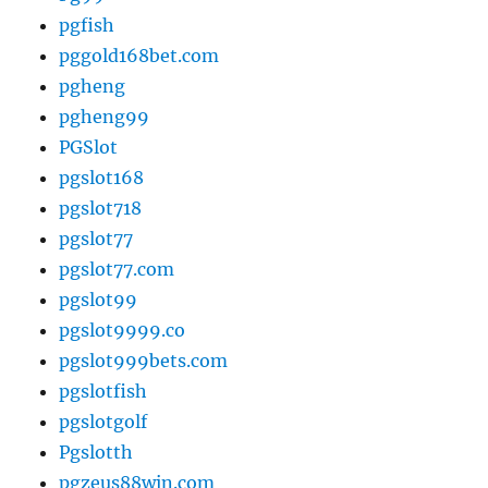
pgfish
pggold168bet.com
pgheng
pgheng99
PGSlot
pgslot168
pgslot718
pgslot77
pgslot77.com
pgslot99
pgslot9999.co
pgslot999bets.com
pgslotfish
pgslotgolf
Pgslotth
pgzeus88win.com