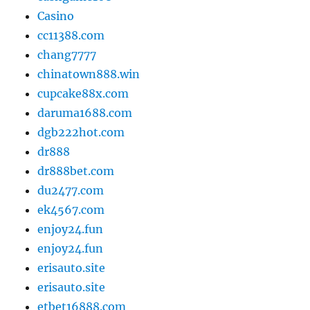
Casino
cc11388.com
chang7777
chinatown888.win
cupcake88x.com
daruma1688.com
dgb222hot.com
dr888
dr888bet.com
du2477.com
ek4567.com
enjoy24.fun
enjoy24.fun
erisauto.site
erisauto.site
etbet16888.com