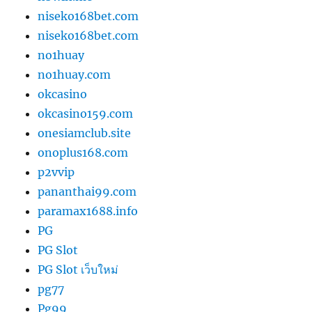
niseko168bet.com
niseko168bet.com
no1huay
no1huay.com
okcasino
okcasino159.com
onesiamclub.site
onoplus168.com
p2vvip
pananthai99.com
paramax1688.info
PG
PG Slot
PG Slot เว็บใหม่
pg77
Pg99