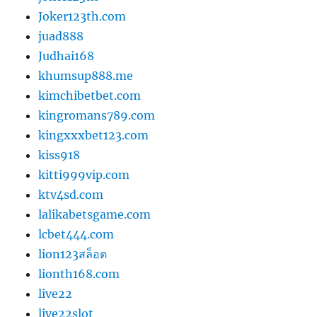
Joker123th.com
juad888
Judhai168
khumsup888.me
kimchibetbet.com
kingromans789.com
kingxxxbet123.com
kiss918
kitti999vip.com
ktv4sd.com
lalikabetsgame.com
lcbet444.com
lion123สล็อต
lionth168.com
live22
live22slot