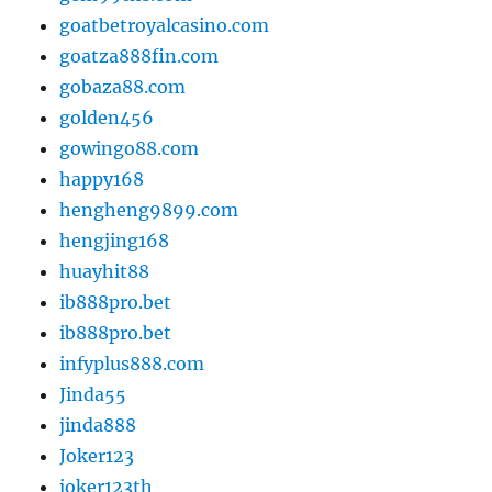
goatbetroyalcasino.com
goatza888fin.com
gobaza88.com
golden456
gowingo88.com
happy168
hengheng9899.com
hengjing168
huayhit88
ib888pro.bet
ib888pro.bet
infyplus888.com
Jinda55
jinda888
Joker123
joker123th