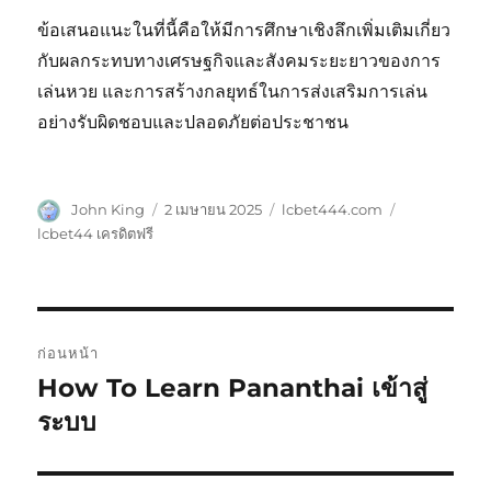
ข้อเสนอแนะในที่นี้คือให้มีการศึกษาเชิงลึกเพิ่มเติมเกี่ยว
กับผลกระทบทางเศรษฐกิจและสังคมระยะยาวของการ
เล่นหวย และการสร้างกลยุทธ์ในการส่งเสริมการเล่น
อย่างรับผิดชอบและปลอดภัยต่อประชาชน
ผู้
เขียน
หมวด
ป้าย
John King
2 เมษายน 2025
lcbet444.com
เขียน
เมื่อ
หมู่
กำกับ
lcbet44 เครดิตฟรี
แนะแนว
ก่อนหน้า
เรื่อง
How To Learn Pananthai เข้าสู่
เรื่อง
ก่อน
ระบบ
หน้า: