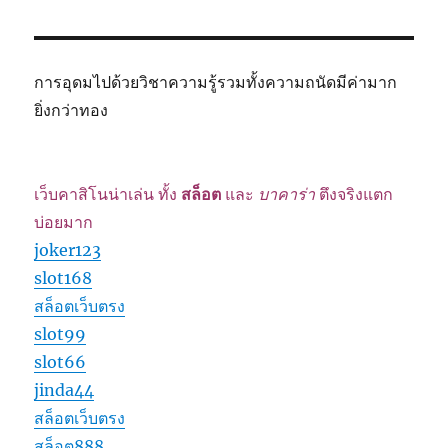
การอุดมไปด้วยวิชาความรู้รวมทั้งความถนัดมีค่ามาก
ยิ่งกว่าทอง
เว็บคาสิโนน่าเล่น ทั้ง
สล็อต
และ
บาคาร่า
ตึงจริงแตก
บ่อยมาก
joker123
slot168
สล็อตเว็บตรง
slot99
slot66
jinda44
สล็อตเว็บตรง
สล็อต888