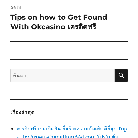
ถัดไป
Tips on how to Get Found
เรื่อง
ต่อ
With Okcasino เครดิตฟรี
ไป:
ค้นห
ค้นหา:
เรื่องล่าสุด
เครดิตฟรี เกมเดิมพัน ที่สร้างความบันเทิง ดีที่สุด Top
41 by Arnette hengjing168d.com โปรโมชั่น