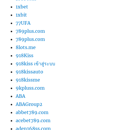
1xbet
1xbit
77UFA
789plus.com
789plus.com
8lots.me
918Kiss
918kiss เข้าสู่ระบบ
918kissauto
918kissme
9kpluss.com
ABA
ABAGroup2
abbet789.com
acebet789.com
aden168ss.com