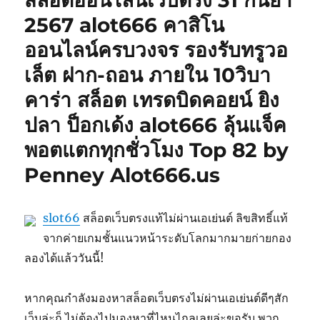
สล็อตออนไลน์เว็บตรง 31 กันยา
2567 alot666 คาสิโน
ออนไลน์ครบวงจร รองรับทรูวอ
เล็ต ฝาก-ถอน ภายใน 10วิบา
คาร่า สล็อต เทรดบิดคอยน์ ยิง
ปลา ป็อกเด้ง alot666 ลุ้นแจ็ค
พอตแตกทุกชั่วโมง Top 82 by
Penney Alot666.us
slot66
สล็อตเว็บตรงแท้ไม่ผ่านเอเย่นต์ ลิขสิทธิ์แท้
จากค่ายเกมชั้นแนวหน้าระดับโลกมากมายก่ายกอง
ลองได้แล้ววันนี้!
หากคุณกำลังมองหาสล็อตเว็บตรงไม่ผ่านเอเย่นต์ดีๆสัก
เว็บล่ะก็ ไม่ต้องไปมองหาที่ไหนไกลเลยล่ะขอรับ พวก