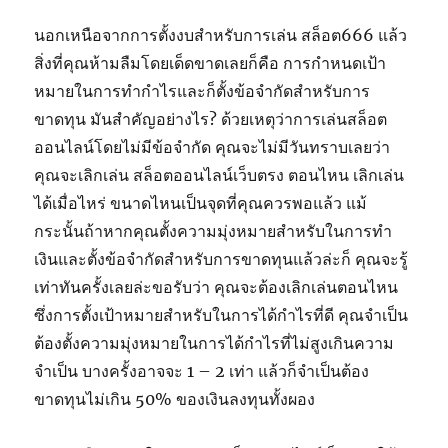
นอกเหนือจากการตั้งงบสำหรับการเล่น สล็อต666 แล้ว
สิ่งที่คุณห้ามลืมโดยเด็ดขาดเลยก็คือ การกำหนดเป้า
หมายในการทำกำไรและก็ตั้งข้อจำกัดสำหรับการ
ขาดทุน มันสำคัญอย่างไร? ด้วยเหตุว่าการเล่นสล็อต
ออนไลน์โดยไม่มีข้อจำกัด คุณจะไม่มีวันทราบเลยว่า
คุณจะเลิกเล่น สล็อตออนไลน์เว็บตรง ตอนไหน เลิกเล่น
ได้เมื่อไหร่ ขนาดไหนเป็นจุดที่คุณควรพอแล้ว แม้
กระนั้นถ้าหากคุณตั้งความมุ่งหมายสำหรับในการทำ
เงินและตั้งข้อจำกัดสำหรับการขาดทุนแล้วล่ะก็ คุณจะรู้
เท่าทันครั้งเลยล่ะขอรับว่า คุณจะต้องเลิกเล่นตอนไหน
ซึ่งการตั้งเป้าหมายสำหรับในการได้กำไรที่ดี คุณจำเป็น
ต้องตั้งความมุ่งหมายในการได้กำไรที่ไม่สูงเกินความ
จำเป็น บางครั้งอาจจะ 1 – 2 เท่า แล้วก็จำเป็นต้อง
ขาดทุนไม่เกิน 50% ของเงินลงทุนทั้งผอง