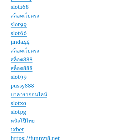
slot168
สล็อตเว็บตรง
slot99
slot66
jinda44
สล็อตเว็บตรง
สล็อต888
สล็อต888
slot99
pussy888
บาคาร่าออนไลน์
slotxo
slotpg
หนังโป๊ไทย
1xbet
https://funny18.net