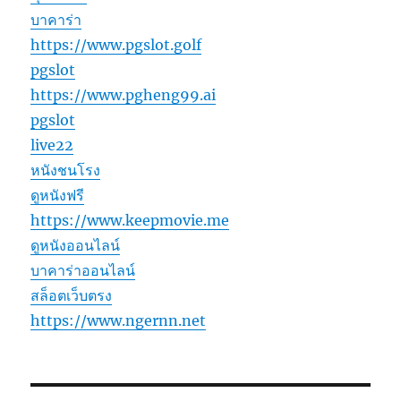
บาคาร่า
https://www.pgslot.golf
pgslot
https://www.pgheng99.ai
pgslot
live22
หนังชนโรง
ดูหนังฟรี
https://www.keepmovie.me
ดูหนังออนไลน์
บาคาร่าออนไลน์
สล็อตเว็บตรง
https://www.ngernn.net