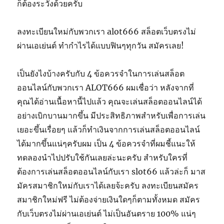
ก็ต้องระวังด้วยครับ
ลงทะเบียนใหม่กับพวกเรา alot666 สล็อตเว็บตรงไม่
ผ่านเอเย่นต์ ทำกำไรได้แบบฟินๆทุกวัน สมัครเลย!
เป็นยังไงบ้างครับกับ 4 ข้อควรจำในการเล่นสล็อต
ออนไลน์กับพวกเรา ALOT666 ผมเชื่อว่า หลังจากที่
คุณได้อ่านเนื้อหานี้ไปแล้ว คุณจะเล่นสล็อตออนไลน์ได้
อย่างเบิกบานมากขึ้น มีประสิทธิภาพสำหรับเพื่อการเล่น
เยอะขึ้นเรื่อยๆ แล้วก็ทำเงินจากการเล่นสล็อตออนไลน์
ได้มากขึ้นแน่ๆครับผม เป็น 4 ข้อควรจำที่ผมชี้แนะให้
ทดลองนำไปปรับใช้กันเลยล่ะนะครับ สำหรับใครที่
ต้องการเล่นสล็อตออนไลน์กับเรา slot66 แล้วล่ะก็ มาส
มัครสมาชิกใหม่กับเราได้เลยจ้ะครับ ลงทะเบียนสมัคร
สมาชิกใหม่ฟรี ไม่ต้องจ่ายเงินใดๆก็ตามทั้งหมด สมัคร
กับเว็บตรงไม่ผ่านเอเย่นต์ ไม่เป็นอันตราย 100% แน่ๆ