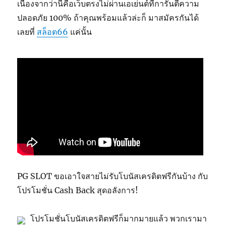
เนื่องจากว่านี่คือเว็บตรงไม่ผ่านเอเย่นต์ที่การันตีความ
ปลอดภัย 100% ถ้าคุณพร้อมแล้วล่ะก็ มาสมัครกันได้
เลยที่
สล็อต66
แค่นั้น
PG SLOT ขอเอาใจสายไม่รับโบนัสเครดิตฟรีกันบ้าง กับ
โปรโมชั่น Cash Back สุดอลังการ!
โปรโมชั่นโบนัสเครดิตฟรีก็มากมายแล้ว พวกเรามา