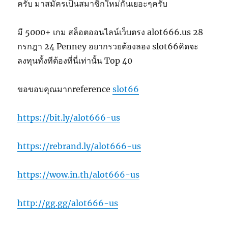
ครับ มาสมัครเป็นสมาชิกใหม่กันเยอะๆครับ
มี 5000+ เกม สล็อตออนไลน์เว็บตรง alot666.us 28
กรกฎา 24 Penney อยากรวยต้องลอง slot66คิดจะ
ลงทุนทั้งทีต้องที่นี่เท่านั้น Top 40
ขอขอบคุณมากreference
slot66
https://bit.ly/alot666-us
https://rebrand.ly/alot666-us
https://wow.in.th/alot666-us
http://gg.gg/alot666-us