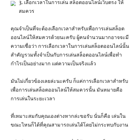
3. เลือกเวลาในการเล่น สล็อตออนไลน์เว็บตรง ให้
สมควร
คุณจำเป็นที่จะต้องเลือกเวลาสำหรับเพื่อการเล่นสล็อต
ออนไลน์ให้สมควรด้วยนะครับ ผู้คนจำนวนมากอาจจะมี
ความเชื่อว่า การเลือกเวลาในการเล่นสล็อตออนไลน์นั้น
สำคัญรวมทั้งจำเป็นกับการเล่นสล็อตออนไลน์เพื่อทำ
กำไรเป็นอย่างมาก แต่ความเป็นจริงแล้ว
มันไม่เกี่ยวข้องเลยล่ะนะครับ ก็แค่การเลือกเวลาสำหรับ
เพื่อการเล่นสล็อตออนไลน์ให้สมควรนั้น มันหมายคือ
การเล่นในระยะเวลา
ที่เหมาะสมกับคุณเองต่างหากล่ะขอรับ นั่นก็คือ เล่นใน
ขณะไหนก็ได้ที่คุณสามารถเล่นได้โดยไม่กระทบกับงาน