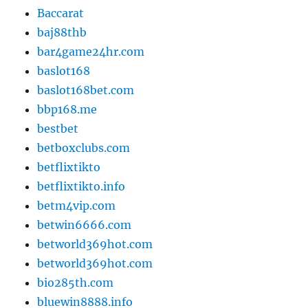
Baccarat
baj88thb
bar4game24hr.com
baslot168
baslot168bet.com
bbp168.me
bestbet
betboxclubs.com
betflixtikto
betflixtikto.info
betm4vip.com
betwin6666.com
betworld369hot.com
betworld369hot.com
bio285th.com
bluewin8888.info