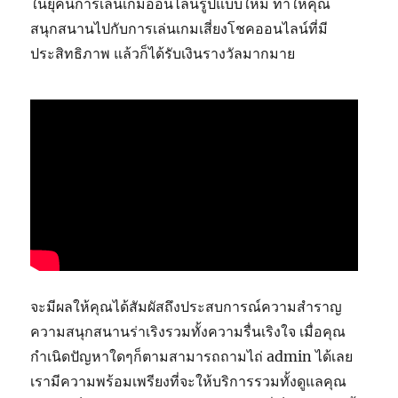
ในยุคนี้การเล่นเกมออนไลน์รูปแบบใหม่ ทำให้คุณ
สนุกสนานไปกับการเล่นเกมเสี่ยงโชคออนไลน์ที่มี
ประสิทธิภาพ แล้วก็ได้รับเงินรางวัลมากมาย
จะมีผลให้คุณได้สัมผัสถึงประสบการณ์ความสำราญ
ความสนุกสนานร่าเริงรวมทั้งความรื่นเริงใจ เมื่อคุณ
กำเนิดปัญหาใดๆก็ตามสามารถถามไถ่ admin ได้เลย
เรามีความพร้อมเพรียงที่จะให้บริการรวมทั้งดูแลคุณ