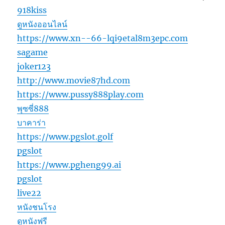
918kiss
ดูหนังออนไลน์
https://www.xn--66-lqi9etal8m3epc.com
sagame
joker123
http://www.movie87hd.com
https://www.pussy888play.com
พุซซี่888
บาคาร่า
https://www.pgslot.golf
pgslot
https://www.pgheng99.ai
pgslot
live22
หนังชนโรง
ดูหนังฟรี