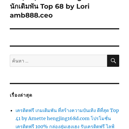
นักเดิมพัน Top 68 by Lori
amb888.ceo
ค้นห
ค้นหา:
เรื่องล่าสุด
เครดิตฟรี เกมเดิมพัน ที่สร้างความบันเทิง ดีที่สุด Top
41 by Arnette hengjing168d.com โปรโมชั่น
เครดิตฟรี 100% กล่องสุ่มเฮงเฮง รับเครดิตฟรี ไลฟ์