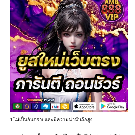
1.ไม่เป็นอันตรายและมีความน่านับถือสูง