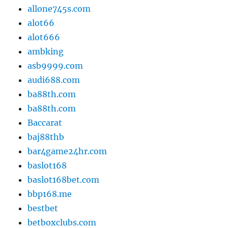
allone745s.com
alot66
alot666
ambking
asb9999.com
audi688.com
ba88th.com
ba88th.com
Baccarat
baj88thb
bar4game24hr.com
baslot168
baslot168bet.com
bbp168.me
bestbet
betboxclubs.com