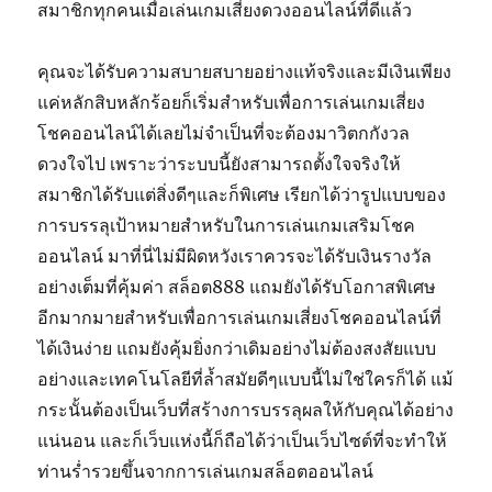
สมาชิกทุกคนเมื่อเล่นเกมเสี่ยงดวงออนไลน์ที่ดีแล้ว
คุณจะได้รับความสบายสบายอย่างแท้จริงและมีเงินเพียง
แค่หลักสิบหลักร้อยก็เริ่มสำหรับเพื่อการเล่นเกมเสี่ยง
โชคออนไลน์ได้เลยไม่จำเป็นที่จะต้องมาวิตกกังวล
ดวงใจไป เพราะว่าระบบนี้ยังสามารถตั้งใจจริงให้
สมาชิกได้รับแต่สิ่งดีๆและก็พิเศษ เรียกได้ว่ารูปแบบของ
การบรรลุเป้าหมายสำหรับในการเล่นเกมเสริมโชค
ออนไลน์ มาที่นี่ไม่มีผิดหวังเราควรจะได้รับเงินรางวัล
อย่างเต็มที่คุ้มค่า สล็อต888 แถมยังได้รับโอกาสพิเศษ
อีกมากมายสำหรับเพื่อการเล่นเกมเสี่ยงโชคออนไลน์ที่
ได้เงินง่าย แถมยังคุ้มยิ่งกว่าเดิมอย่างไม่ต้องสงสัยแบบ
อย่างและเทคโนโลยีที่ล้ำสมัยดีๆแบบนี้ไม่ใช่ใครก็ได้ แม้
กระนั้นต้องเป็นเว็บที่สร้างการบรรลุผลให้กับคุณได้อย่าง
แน่นอน และก็เว็บแห่งนี้ก็ถือได้ว่าเป็นเว็บไซต์ที่จะทำให้
ท่านร่ำรวยขึ้นจากการเล่นเกมสล็อตออนไลน์