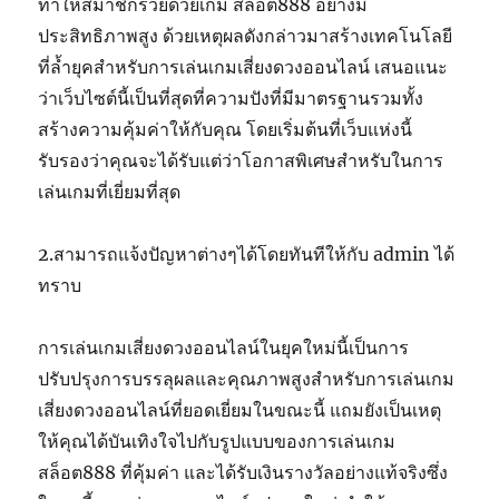
ทำให้สมาชิกรวยด้วยเกม สล็อต888 อย่างมี
ประสิทธิภาพสูง ด้วยเหตุผลดังกล่าวมาสร้างเทคโนโลยี
ที่ล้ำยุคสำหรับการเล่นเกมเสี่ยงดวงออนไลน์ เสนอแนะ
ว่าเว็บไซต์นี้เป็นที่สุดที่ความปังที่มีมาตรฐานรวมทั้ง
สร้างความคุ้มค่าให้กับคุณ โดยเริ่มต้นที่เว็บแห่งนี้
รับรองว่าคุณจะได้รับแต่ว่าโอกาสพิเศษสำหรับในการ
เล่นเกมที่เยี่ยมที่สุด
2.สามารถแจ้งปัญหาต่างๆได้โดยทันทีให้กับ admin ได้
ทราบ
การเล่นเกมเสี่ยงดวงออนไลน์ในยุคใหม่นี้เป็นการ
ปรับปรุงการบรรลุผลและคุณภาพสูงสำหรับการเล่นเกม
เสี่ยงดวงออนไลน์ที่ยอดเยี่ยมในขณะนี้ แถมยังเป็นเหตุ
ให้คุณได้บันเทิงใจไปกับรูปแบบของการเล่นเกม
สล็อต888 ที่คุ้มค่า และได้รับเงินรางวัลอย่างแท้จริงซึ่ง