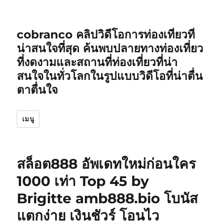
cobranco คลิปวิดีโอการท่องเที่ยวที่
น่าสนใจที่สุด ค้นพบปลายทางท่องเที่ยว
ที่งดงามและสถานที่ท่องเที่ยวที่น่า
สนใจในทั่วโลกในรูปแบบวิดีโอที่น่าตื่น
ตาตื่นใจ
เมนู
สล็อต888 อัพเดทใหม่ก่อนใคร
1000 เท่า Top 45 by
Brigitte amb888.bio โบนัส
แตกง่าย เงินชัวร์ โอนไว