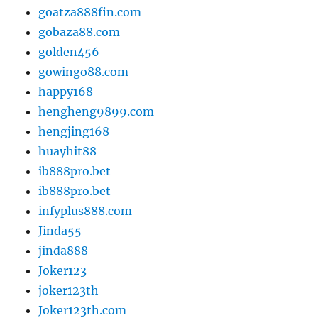
goatza888fin.com
gobaza88.com
golden456
gowingo88.com
happy168
hengheng9899.com
hengjing168
huayhit88
ib888pro.bet
ib888pro.bet
infyplus888.com
Jinda55
jinda888
Joker123
joker123th
Joker123th.com