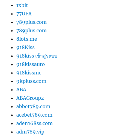
1xbit
77UFA
789plus.com
789plus.com
8lots.me
918Kiss
918kiss เข้าสู่ระบบ
918kissauto
918kissme
9kpluss.com
ABA
ABAGroup2
abbet789.com
acebet789.com
aden168ss.com
adm789.vip