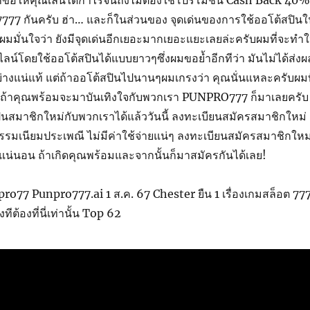
ี ก็ขอให้คุณเล่นได้กำไรจนถึงไม่ต้องใช้โปรโมชั่น Cash Back 40%
777 กันครับ ฮ่า… และก็ในส่วนของ จุดเด่นของการใช้ออโต้สปิน
มมั่นใจว่า ยังมีจุดเด่นอีกเยอะมากเยอะแยะเลยล่ะครับผมที่จะทำใ
ลน์โดยใช้ออโต้สปินได้แบบยาวๆซึ่งผมขอย้ำอีกทีว่า มันไม่ได้ส่งผ
่างแน่แท้ แต่ถ้าออโต้สปินไปนานๆผมเกรงว่า คุณนั่นแหละครับผมท
ั้งถ้าคุณพร้อมจะมาบันเทิงใจกับพวกเรา PUNPRO777 ก็มาเลยครับ
นสมาชิกใหม่กับพวกเราได้แล้ววันนี้ ลงทะเบียนสมัครสมาชิกใหม่
รรมเนียมประเพณี ไม่มีค่าใช้จ่ายแน่ๆ ลงทะเบียนสมัครสมาชิกใหม
กแน่นอน ถ้าเกิดคุณพร้อมและจากนั้นก็มาสมัครกันได้เลย!
o77 Punpro777.ai 1 ส.ค. 67 Chester ยืน 1 เรื่องเกมสล็อต 77
ทีต้องที่นี่เท่านั้น Top 62