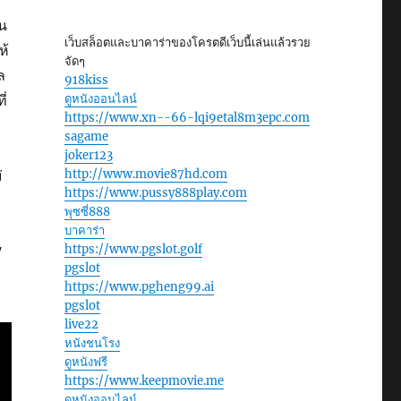
ใน
เว็บสล็อตและบาคาร่าของโครตดีเว็บนี้เล่นแล้วรวย
ห้
จัดๆ
ล
918kiss
ี่
ดูหนังออนไลน์
https://www.xn--66-lqi9etal8m3epc.com
sagame
joker123
่
http://www.movie87hd.com
https://www.pussy888play.com
พุซซี่888
บาคาร่า
7
https://www.pgslot.golf
pgslot
https://www.pgheng99.ai
pgslot
live22
หนังชนโรง
ดูหนังฟรี
https://www.keepmovie.me
ดูหนังออนไลน์