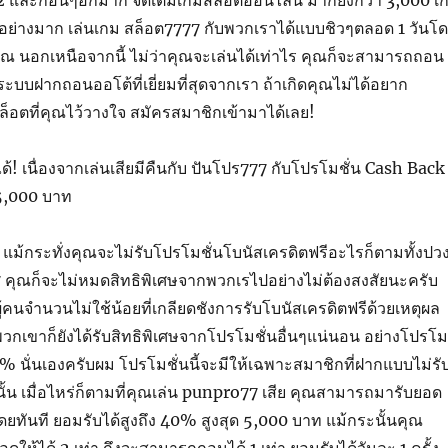
ละก็อื่นๆอีกมาก จัดเต็มเกมสล็อตออนไลน์ มากยิ่งกว่า 3,000 เ
่นอย่างมาก เล่นเกม สล็อต7777 กับพวกเราได้แบบชิวๆตลอด 1 วันโ
ณ นอกเหนือจากนี้ ไม่ว่าคุณจะเล่นได้เท่าไร คุณก็จะสามารถถอน
ระบบฝากถอนออโต้ที่เยี่ยมที่สุดจากเรา ถ้าเกิดคุณไม่ได้อยาก
็อตที่คุณไว้วางใจ สมัครสมาชิกเข้ามาได้เลย!
วได้! เนื่องจากเล่นเสียมีคืนกับ ปันโปร777 กับโปรโมชั่น Cash Back
 5,000 บาท
 แม้กระทั่งคุณจะไม่รับโปรโมชั่นโบนัสเครดิตฟรีอะไรก็ตามทั้งปว
 คุณก็จะไม่หมดสิทธิพิเศษจากพวกเรไปอย่างไม่ต้องสงสัยนะครับ
ู้คนจำนวนไม่ใช้น้อยที่เกลียดชังการรับโบนัสเครดิตฟรีด้วยเหตุผล
วกเขาก็ยังได้รับสิทธิพิเศษจากโปรโมชั่นอื่นๆแน่นอน อย่างโปรโม
% นั่นเองครับผม โปรโมชั่นนี้จะมีให้เฉพาะสมาชิกที่ฝากแบบไม่รั
นั้น เมื่อไหร่ก็ตามที่คุณเล่น punpro77 เสีย คุณสามารถมารับยอด
ดยทันที ยอมรับได้สูงถึง 40% สูงสุด 5,000 บาท แม้กระนั้นคุณ