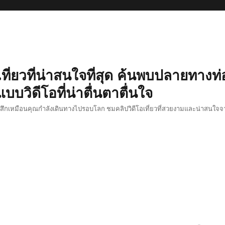
ี่ยวที่น่าสนใจที่สุด ค้นพบปลายทางท่อ
บบวิดีโอที่น่าตื่นตาตื่นใจ
มรู้สึกเหมือนคุณกำลังเดินทางไปรอบโลก ชมคลิปวิดีโอเที่ยวที่สวยงามและน่าสนใ