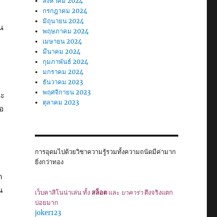
สิงหาคม 2024
กรกฎาคม 2024
มิถุนายน 2024
น
พฤษภาคม 2024
เมษายน 2024
มีนาคม 2024
กุมภาพันธ์ 2024
มกราคม 2024
ธันวาคม 2023
พฤศจิกายน 2023
นะ
ตุลาคม 2023
ือ
การอุดมไปด้วยวิชาความรู้รวมทั้งความถนัดมีค่ามาก
ยิ่งกว่าทอง
ก
ณ
เว็บคาสิโนน่าเล่น ทั้ง
สล็อต
และ
บาคาร่า
ตึงจริงแตก
บ่อยมาก
joker123