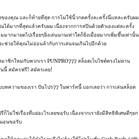
ของคุณ และก็ท้ายที่สุด การไม่ใช้นิ้วกดครั้งละครั้งนี่แหละครับผม
ได้มากที่สุดแล้วครับผม เนื่องจากการสปินด้วยตัวเองแต่ละครั้ง
อมมากมายดไปเรื่อยๆยิ่งเล่นนานเท่าใดก็ยิ่งเมื่อยมากเพิ่มขึ้นเท่านั้น
จะช่วยให้คุณไม่อ่อนล้ากับการเล่นจนเกินไปอีกด้วย
สมาชิกใหม่กับพวกเรา PUNPRO777 สล็อตเว็บไซต์ตรงไม่ผ่าน
วันนี้ สมัครฟรี! สมัครเลย!
กับบทความของเรา ปันโปร77 ในพาร์ทนี้ บอกเลยว่า การเล่นสล็อต
ีก็ไม่ใช่เรื่องที่แย่อะไรเลยขอรับ เนื่องจากเรายังมีสิทธิพิเศษดีๆยก
น่นอนขอรับ