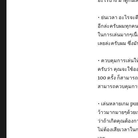
อะไรบ้าง มาดูกันเ
• ย่นเวลา อะไรจะด
อีกล่ะครับผมทุกคน
ในการเล่นมากๆเนื่
เลยล่ะครับผม ซึ่งม
• ควบคุมการเล่นให
ครับว่า คุณจะใช้ออโต
100 ครั้ง ก็สามาร
สามารถควบคุมการเล
• เล่นหลายเกม pun
ว้าวมากมายๆด้วยเห
ว่าถ้าเกิดคุณต้อง
ไม่ต้องเสียเวลาใน