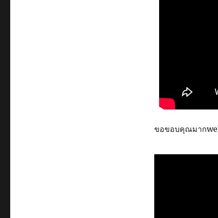
ขอขอบคุณมากw