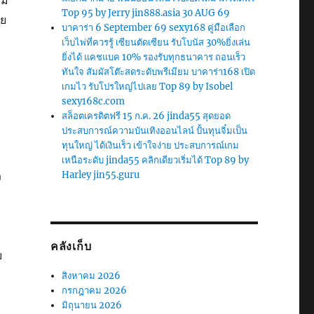
กม
Top 95 by Jerry jin888.asia 30 AUG 69
ดย
บาคาร่า 6 September 69 sexy168 คู่มือเลือก
เว็บไพ่ที่ควรรู้ เซียนตัดเซียน รับโบนัส 30%ยิ่งเล่น
ยิ่งได้ แคชแบค 10% รองรับทุกธนาคาร ถอนเร็ว
ทันใจ สัมผัสโต๊ะสดระดับพรีเมียม บาคาร่า168 เปิด
เกมไว รับโปรใหญ่ไปเลย Top 89 by Isobel
sexy168c.com
สล็อตเครดิตฟรี 15 ก.ค. 26 jinda55 สุดยอด
ประสบการณ์ความบันเทิงออนไลน์ ปั้นทุนจิ๋มเป็น
ทุนใหญ่ ได้เงินเร็ว เข้าใจง่าย ประสบการณ์เกม
เหนือระดับ jinda55 คลิกเดียวเริ่มได้ Top 89 by
Harley jin55.guru
ง
คลังเก็บ
บ
สิงหาคม 2026
กรกฎาคม 2026
มิถุนายน 2026