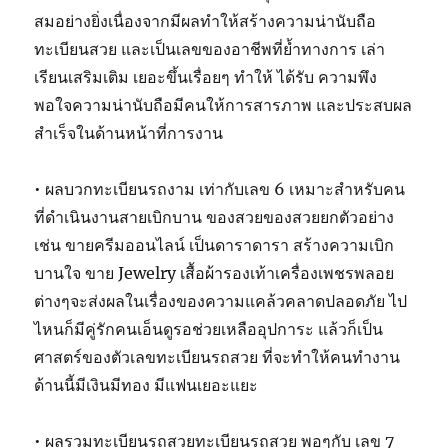
สมอย่างยิ่งเนื่องจากมีผลทำให้สร้างความน่านับถือ
ทะเบียนสวย และเป็นเลขของอาชีพที่ย้ำทางการ เล่า
เรียนเสริมเติม เยอะขึ้นเรื่อยๆ ทำให้ ได้รับ ความพึง
พอใจความน่านับถือมีคนให้การสารภาพ และประสบผล
สำเร็จในด้านหน้าที่การงาน
• ผลบวกทะเบียนรถงาม เท่ากับเลข 6 เหมาะสำหรับคน
ที่ดำเนินงานสายเบิกบาน ของสวยของสวยยกตัวอย่าง
เช่น ขายครีมออนไลน์ เป็นดาราดารา สร้างความเบิก
บานใจ ขาย Jewelry เสื้อผ้ารองเท้าเครื่องเพชรพลอย
ต่างๆจะส่งผลในเรื่องของความแคล้วคลาดปลอดภัย ไป
ไหนก็มีคู่รักคนเอ็นดูรอช่วยเหลืออุปการะ แล้วก็เป็น
ศาสตร์ของตัวเลขทะเบียนรถสวย ที่จะทำให้คนทำงาน
ด้านนี้มีเงินมีทอง มีแฟนเยอะแยะ
• ผลรวมทะเบียนรถสวยทะเบียนรถสวย พอๆกับ เลข 7