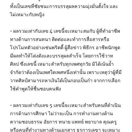
ทั้งเป็นเลขที่ชัยชนะการบรรลุผลความมุ่งมั่นตั้งใจ และ
ไม่เหมาะกับหญิง
• ผลรวมเท่ากับเลข 4 เลขนี้จะเหมาะสมกับ ผู้ที่ทำอาชีพ
ทางด้านการสนทนา ติดต่อและทำการสื่อสารหรือ
โปรโมทตัวอย่างเช่นพริตตี้ ผู้สื่อข่าว พิธีกร อาชีพนักพูด
มีผลทำให้โด่งดังและบรรลุผลสำเร็จ โดยการใช้วาท
ศิลป ซึ่งเลขนี้ เหมาะสำหรับทุกเพศทุกวัย มิได้เน้นย้ำ
จำกัดว่าต้องเป็นเพศใดเพศหนึ่งเท่านั้น เพราะเหตุว่าผู้ที่มี
วาทศิลป์สามารถหาเงินได้เป็นกอบเป็นกำ จากการเลือก
ใช้คำพูดให้ชื่นชอบคนฟัง
• ผลรวมเท่ากับเลข 5 เลขนี้จะเหมาะสำหรับคนที่ดำเนิน
การด้านการศึกษา ไม่ว่าจะเป็น การทำงานทางด้าน
ความชอบธรรม อัยการ ทนาย แพทย์ พยาบาล คุณครู
หรือคนที่ทำงานทางด้านเอกสาร ธุรการเลขา จะเหมาะ