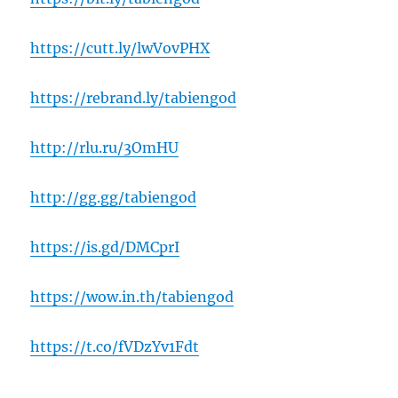
https://cutt.ly/lwVovPHX
https://rebrand.ly/tabiengod
http://rlu.ru/3OmHU
http://gg.gg/tabiengod
https://is.gd/DMCprI
https://wow.in.th/tabiengod
https://t.co/fVDzYv1Fdt