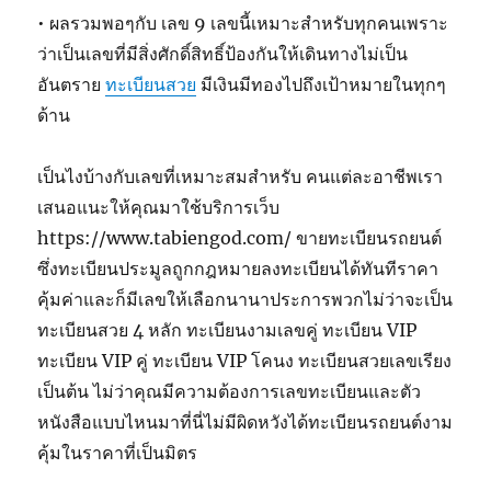
• ผลรวมพอๆกับ เลข 9 เลขนี้เหมาะสำหรับทุกคนเพราะ
ว่าเป็นเลขที่มีสิ่งศักดิ์สิทธิ์ป้องกันให้เดินทางไม่เป็น
อันตราย
ทะเบียนสวย
มีเงินมีทองไปถึงเป้าหมายในทุกๆ
ด้าน
เป็นไงบ้างกับเลขที่เหมาะสมสำหรับ คนแต่ละอาชีพเรา
เสนอแนะให้คุณมาใช้บริการเว็บ
https://www.tabiengod.com/ ขายทะเบียนรถยนต์
ซึ่งทะเบียนประมูลถูกกฎหมายลงทะเบียนได้ทันทีราคา
คุ้มค่าและก็มีเลขให้เลือกนานาประการพวกไม่ว่าจะเป็น
ทะเบียนสวย 4 หลัก ทะเบียนงามเลขคู่ ทะเบียน VIP
ทะเบียน VIP คู่ ทะเบียน VIP โคนง ทะเบียนสวยเลขเรียง
เป็นต้น ไม่ว่าคุณมีความต้องการเลขทะเบียนและตัว
หนังสือแบบไหนมาที่นี่ไม่มีผิดหวังได้ทะเบียนรถยนต์งาม
คุ้มในราคาที่เป็นมิตร