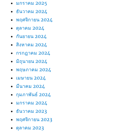
มกราคม 2025
ธันวาคม 2024
พฤศจิกายน 2024
ตุลาคม 2024
กันยายน 2024
สิงหาคม 2024
กรกฎาคม 2024
มิถุนายน 2024
พฤษภาคม 2024
เมษายน 2024
มีนาคม 2024
กุมภาพันธ์ 2024
มกราคม 2024
ธันวาคม 2023
พฤศจิกายน 2023
ตุลาคม 2023