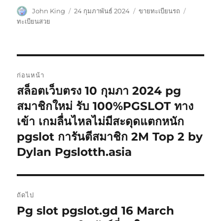
ผู้
เขียน
หมวด
ป้าย
John King
24 กุมภาพันธ์ 2024
ขายทะเบียนรถ
เขียน
เมื่อ
หมู่
กำกับ
ทะเบียนสวย
แนะแนว
ก่อนหน้า
เรื่อง
สล็อตเว็บตรง 10 กุมภา 2024 pg
เรื่อง
ก่อน
สมาชิกใหม่ รับ 100%PGSLOT ทาง
หน้า:
เข้า เกมลื่นไหลไม่มีสะดุดแตกหนัก
pgslot การันตีสมาชิก 2M Top 2 by
Dylan Pgslotth.asia
ถัดไป
Pg slot pgslot.gd 16 March
เรื่อง