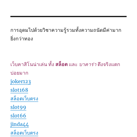
การอุดมไปด้วยวิชาความรู้รวมทั้งความถนัดมีค่ามาก
ยิ่งกว่าทอง
เว็บคาสิโนน่าเล่น ทั้ง
สล็อต
และ
บาคาร่า
ตึงจริงแตก
บ่อยมาก
joker123
slot168
สล็อตเว็บตรง
slot99
slot66
jinda44
สล็อตเว็บตรง