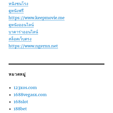
หนังชนโรง
ดูหนังฟรี
https://www.keepmovie.me
ดูหนังออนไลน์
บาคาร่าออนไลน์
สล็อตเว็บตรง
https://www.ngernn.net
หมวดหมู่
123xos.com
1688vegasx.com
168slot
188bet