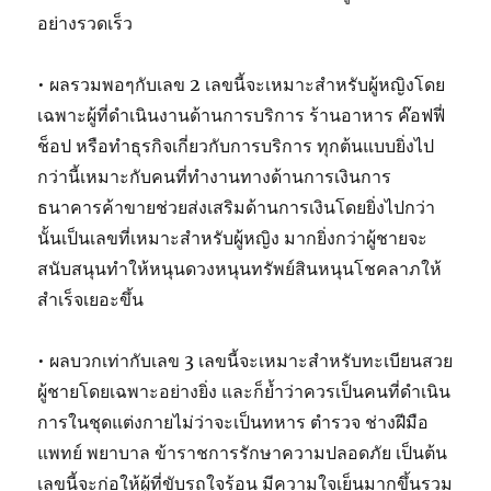
อย่างรวดเร็ว
• ผลรวมพอๆกับเลข 2 เลขนี้จะเหมาะสำหรับผู้หญิงโดย
เฉพาะผู้ที่ดำเนินงานด้านการบริการ ร้านอาหาร ค๊อฟฟี่
ช็อป หรือทำธุรกิจเกี่ยวกับการบริการ ทุกต้นแบบยิ่งไป
กว่านี้เหมาะกับคนที่ทำงานทางด้านการเงินการ
ธนาคารค้าขายช่วยส่งเสริมด้านการเงินโดยยิ่งไปกว่า
นั้นเป็นเลขที่เหมาะสำหรับผู้หญิง มากยิ่งกว่าผู้ชายจะ
สนับสนุนทำให้หนุนดวงหนุนทรัพย์สินหนุนโชคลาภให้
สำเร็จเยอะขึ้น
• ผลบวกเท่ากับเลข 3 เลขนี้จะเหมาะสำหรับทะเบียนสวย
ผู้ชายโดยเฉพาะอย่างยิ่ง และก็ย้ำว่าควรเป็นคนที่ดำเนิน
การในชุดแต่งกายไม่ว่าจะเป็นทหาร ตำรวจ ช่างฝีมือ
แพทย์ พยาบาล ข้าราชการรักษาความปลอดภัย เป็นต้น
เลขนี้จะก่อให้ผู้ที่ขับรถใจร้อน มีความใจเย็นมากขึ้นรวม