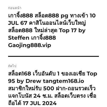
แนะแนว
ก่อนหน้า
เรื่อง
เกาจิ้ง888 สล็อต888 pg ทางเข้า 10
เรื่อง
ก่อน
JUL 67 คาสิโนออนไลน์เว็บใหญ่
หน้า:
สล็อต888 ใหม่ล่าสุด Top 17 by
Steffen เกาจิ้ง888
Gaojing888.vip
ถัดไป
สล็อต168 เว็บอันดับ 1 ของเอเชีย Top
เรื่อง
ต่อ
95 by Drew tangtem168.io
ไป:
สมาชิกใหม่รับ 500 ฝาก-ถอนรวดเร็ว
แจกโบนัส 24 ช.ม. สล็อตเว็บตรง เชื่อ
ถือได้ 17 JUL 2024