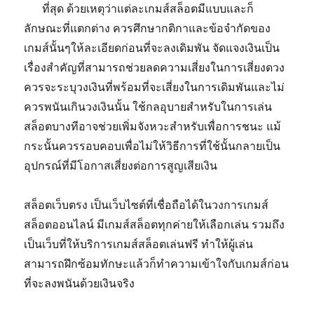
ที่สุด ด้วยเหตุว่าแต่ละเกมส์สล็อตมีแบบและก็
ลักษณะที่แตกต่าง ควรศึกษากติกาและข้อจำกัดของ
เกมส์นั้นๆให้ละเอียดก่อนที่จะลงเดิมพัน จัดแจงเงินเป็น
เรื่องสำคัญที่สามารถช่วยลดความเสี่ยงในการเสี่ยงดวง
ควรจะระบุวงเงินที่พร้อมที่จะเสี่ยงในการเดิมพันและไม่
ควรพนันเกินวงเงินนั้น ใช้กลอุบายสำหรับในการเล่น
สล็อตบางทีอาจช่วยเพิ่มจังหวะสำหรับเพื่อการชนะ แม้
กระนั้นควรรอบคอบเพื่อไม่ให้วิธีการที่ใช้นั้นกลายเป็น
อุปกรณ์ที่มีโอกาสเสี่ยงต่อการสูญเสียเงิน
สล็อตเว็บตรง เป็นเว็บไซต์ที่เชื่อถือได้ในวงการเกมส์
สล็อตออนไลน์ มีเกมส์สล็อตทุกค่ายให้เลือกเล่น รวมถึง
เป็นเว็บที่ให้บริการเกมส์สล็อตเล่นฟรี ทำให้ผู้เล่น
สามารถฝึกซ้อมทักษะแล้วก็ทำความเข้าใจกับเกมส์ก่อน
ที่จะลงพนันด้วยเงินจริง