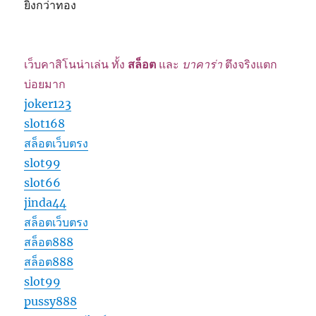
ยิ่งกว่าทอง
เว็บคาสิโนน่าเล่น ทั้ง
สล็อต
และ
บาคาร่า
ตึงจริงแตก
บ่อยมาก
joker123
slot168
สล็อตเว็บตรง
slot99
slot66
jinda44
สล็อตเว็บตรง
สล็อต888
สล็อต888
slot99
pussy888