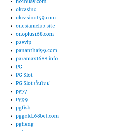
no1huay.com
okcasino
okcasino159.com
onesiamclub.site
onoplus168.com
p2vvip
pananthai99.com
paramax1688.info
PG
PG Slot
PG Slot เว็บใหม่
pg77
Pg99
pgfish
pggold168bet.com
pgheng