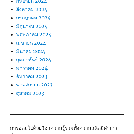
กันยายน 2024
สิงหาคม 2024
กรกฎาคม 2024
มิถุนายน 2024
พฤษภาคม 2024
เมษายน 2024
มีนาคม 2024
กุมภาพันธ์ 2024
มกราคม 2024
ธันวาคม 2023
พฤศจิกายน 2023
ตุลาคม 2023
การอุดมไปด้วยวิชาความรู้รวมทั้งความถนัดมีค่ามาก