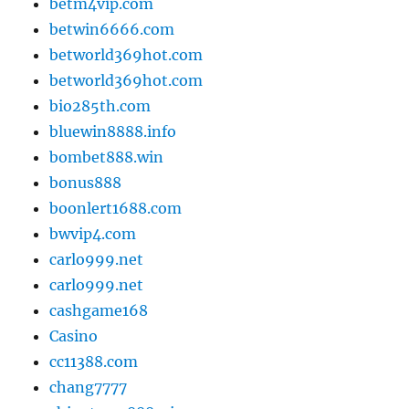
betm4vip.com
betwin6666.com
betworld369hot.com
betworld369hot.com
bio285th.com
bluewin8888.info
bombet888.win
bonus888
boonlert1688.com
bwvip4.com
carlo999.net
carlo999.net
cashgame168
Casino
cc11388.com
chang7777