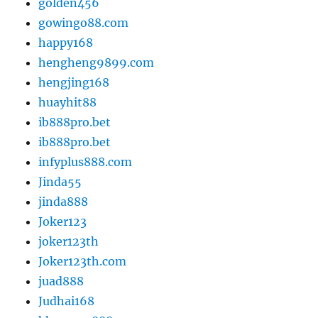
golden456
gowingo88.com
happy168
hengheng9899.com
hengjing168
huayhit88
ib888pro.bet
ib888pro.bet
infyplus888.com
Jinda55
jinda888
Joker123
joker123th
Joker123th.com
juad888
Judhai168