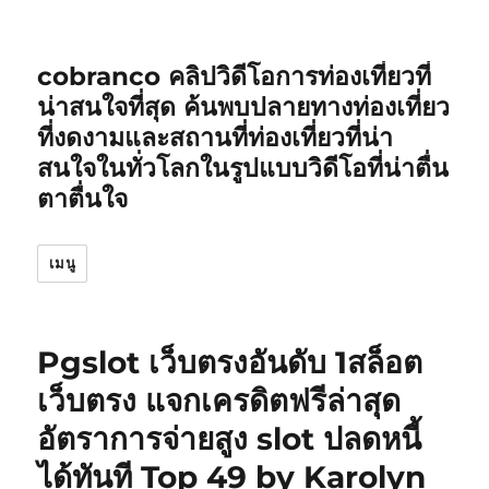
cobranco คลิปวิดีโอการท่องเที่ยวที่
น่าสนใจที่สุด ค้นพบปลายทางท่องเที่ยว
ที่งดงามและสถานที่ท่องเที่ยวที่น่า
สนใจในทั่วโลกในรูปแบบวิดีโอที่น่าตื่น
ตาตื่นใจ
เมนู
Pgslot เว็บตรงอันดับ 1สล็อต
เว็บตรง แจกเครดิตฟรีล่าสุด
อัตราการจ่ายสูง slot ปลดหนี้
ได้ทันที Top 49 by Karolyn