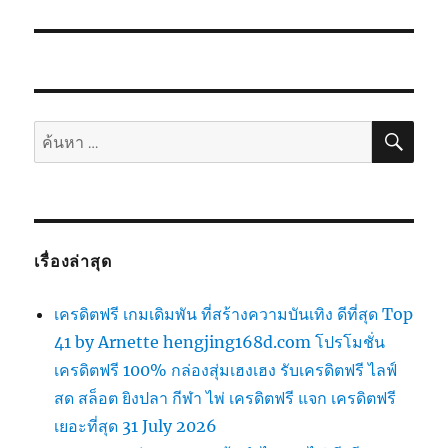
ค้นห
ค้นหา:
เรื่องล่าสุด
เครดิตฟรี เกมเดิมพัน ที่สร้างความบันเทิง ดีที่สุด Top
41 by Arnette hengjing168d.com โปรโมชั่น
เครดิตฟรี 100% กล่องสุ่มเฮงเฮง รับเครดิตฟรี ไลฟ์
สด สล็อต ยิงปลา กีฬา ไพ่ เครดิตฟรี แจก เครดิตฟรี
เยอะที่สุด 31 July 2026