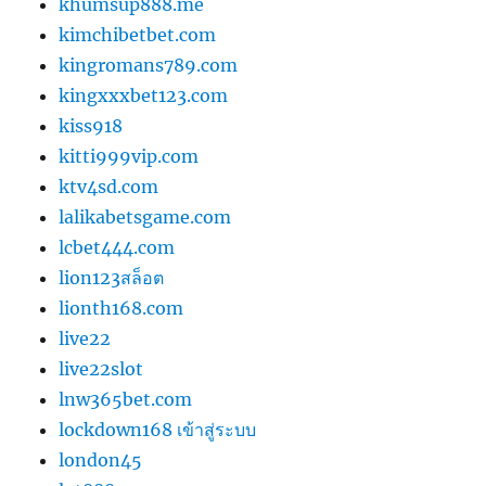
khumsup888.me
kimchibetbet.com
kingromans789.com
kingxxxbet123.com
kiss918
kitti999vip.com
ktv4sd.com
lalikabetsgame.com
lcbet444.com
lion123สล็อต
lionth168.com
live22
live22slot
lnw365bet.com
lockdown168 เข้าสู่ระบบ
london45