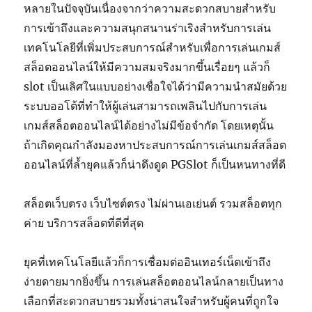
หลายในปัจจุบันเนื่องจากว่าความสะดวกสบายสำหรับ
การเข้าถึงและความสนุกสนานร่าเริงสำหรับการเล่น
เทคโนโลยีที่เพิ่มประสบการณ์สำหรับเพื่อการเล่นเกมส์
สล็อตออนไลน์ให้มีความสมจริงมากขึ้นเรื่อยๆ แล้วก็
slot เป็นเลิศในแบบอย่างเชื่อใจได้ว่ามีความนำสมัยด้วย
ระบบออโต้ที่ทำให้ผู้เล่นสามารถเพลินไปกับการเล่น
เกมส์สล็อตออนไลน์ได้อย่างไม่มีข้อจำกัด โดยเหตุนั้น
ถ้าเกิดคุณกำลังมองหาประสบการณ์การเล่นเกมส์สล็อต
ออนไลน์ที่ล้ำยุคแล้วก็น่าดึงดูด PGSlot ก็เป็นหนทางที่ดี
สล็อตเว็บตรง เว็บไซต์ตรง ไม่ผ่านเอเย่นต์ รวมสล็อตทุก
ค่าย บริการสล็อตที่ดีที่สุด
ยุคที่เทคโนโลยีแล้วก็การเชื่อมต่ออินเทอร์เน็ตเข้าถึง
ง่ายดายมากยิ่งขึ้น การเล่นสล็อตออนไลน์กลายเป็นทาง
เลือกที่สะดวกสบายรวมทั้งน่าสนใจสำหรับผู้คนที่ถูกใจ