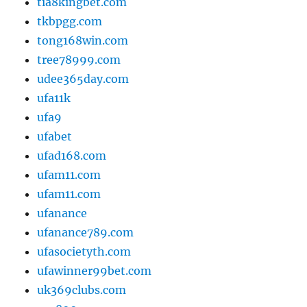
tia8kingbet.com
tkbpgg.com
tong168win.com
tree78999.com
udee365day.com
ufa11k
ufa9
ufabet
ufad168.com
ufam11.com
ufam11.com
ufanance
ufanance789.com
ufasocietyth.com
ufawinner99bet.com
uk369clubs.com