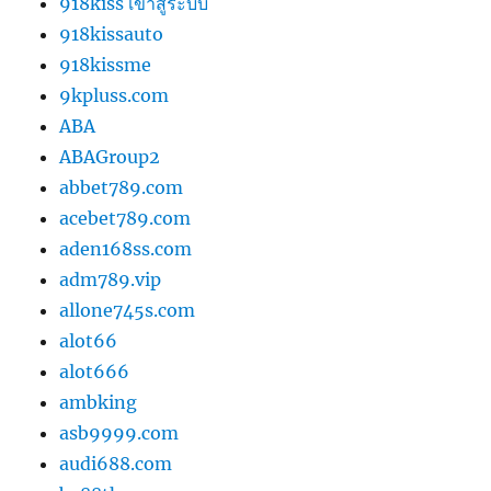
918kiss เข้าสู่ระบบ
918kissauto
918kissme
9kpluss.com
ABA
ABAGroup2
abbet789.com
acebet789.com
aden168ss.com
adm789.vip
allone745s.com
alot66
alot666
ambking
asb9999.com
audi688.com