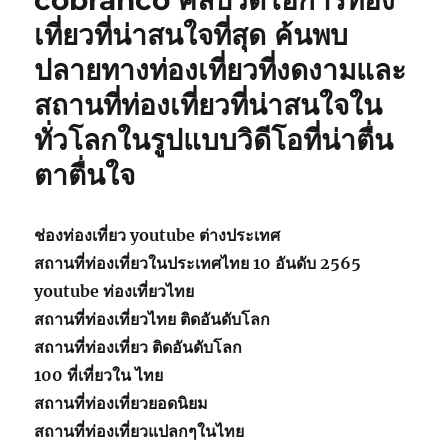
cobranco คลิปวิดีโอการท่อง
เที่ยวที่น่าสนใจที่สุด ค้นพบ
ปลายทางท่องเที่ยวที่งดงามและ
สถานที่ท่องเที่ยวที่น่าสนใจใน
ทั่วโลกในรูปแบบวิดีโอที่น่าตื่น
ตาตื่นใจ
ช่องท่องเที่ยว youtube ต่างประเทศ
สถานที่ท่องเที่ยวในประเทศไทย 10 อันดับ 2565
youtube ท่องเที่ยวไทย
สถานที่ท่องเที่ยวไทย ติดอันดับโลก
สถานที่ท่องเที่ยว ติดอันดับโลก
100 ที่เที่ยวใน ไทย
สถานที่ท่องเที่ยวยอดนิยม
สถานที่ท่องเที่ยวแปลกๆในไทย