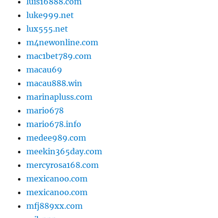
luis16888.com
luke999.net
lux555.net
m4newonline.com
mac1bet789.com
macau69
macau888.win
marinapluss.com
mario678
mario678.info
medee989.com
meekin365day.com
mercyrosa168.com
mexicanoo.com
mexicanoo.com
mfj889xx.com