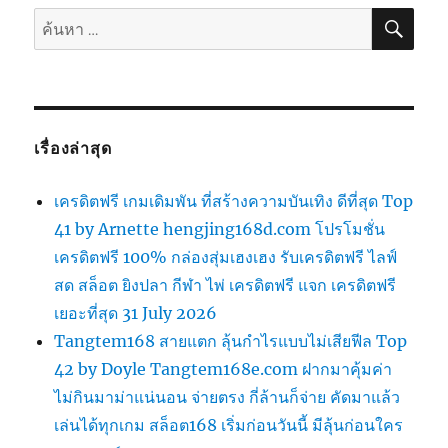
ค้นห
ค้นหา:
เรื่องล่าสุด
เครดิตฟรี เกมเดิมพัน ที่สร้างความบันเทิง ดีที่สุด Top
41 by Arnette hengjing168d.com โปรโมชั่น
เครดิตฟรี 100% กล่องสุ่มเฮงเฮง รับเครดิตฟรี ไลฟ์
สด สล็อต ยิงปลา กีฬา ไพ่ เครดิตฟรี แจก เครดิตฟรี
เยอะที่สุด 31 July 2026
Tangtem168 สายแตก ลุ้นกำไรแบบไม่เสียฟีล Top
42 by Doyle Tangtem168e.com ฝากมาคุ้มค่า
ไม่กินมาม่าแน่นอน จ่ายตรง กี่ล้านก็จ่าย คัดมาแล้ว
เล่นได้ทุกเกม สล็อต168 เริ่มก่อนวันนี้ มีลุ้นก่อนใคร