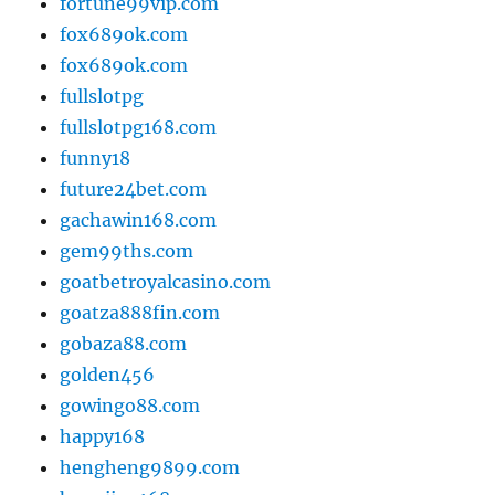
fortune99vip.com
fox689ok.com
fox689ok.com
fullslotpg
fullslotpg168.com
funny18
future24bet.com
gachawin168.com
gem99ths.com
goatbetroyalcasino.com
goatza888fin.com
gobaza88.com
golden456
gowingo88.com
happy168
hengheng9899.com