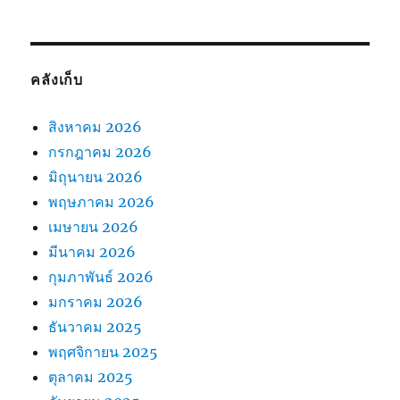
คลังเก็บ
สิงหาคม 2026
กรกฎาคม 2026
มิถุนายน 2026
พฤษภาคม 2026
เมษายน 2026
มีนาคม 2026
กุมภาพันธ์ 2026
มกราคม 2026
ธันวาคม 2025
พฤศจิกายน 2025
ตุลาคม 2025