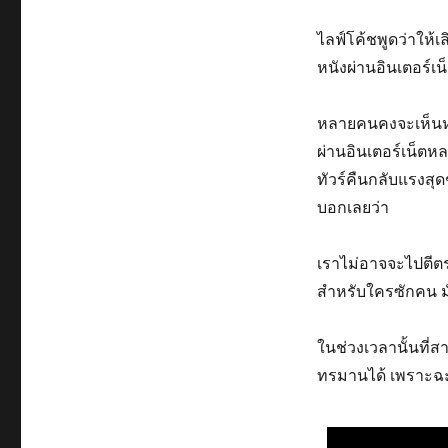
ไลฟ์โค้ชพูดว่าให้
หนังผ่านอินเตอร์เน็
หลายคนคงจะเห็นหล
ผ่านอินเตอร์เน็ตห
ทัวร์คืนกลับแรงสุด
บอกเลยว่า
เราไม่อาจจะไปตี
สำหรับใครซักคน มั
ในช่วงเวลานั้นที
ทรมานได้ เพราะฉะ