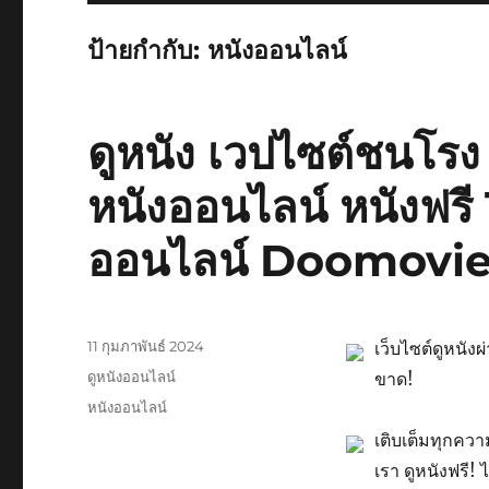
ป้ายกำกับ:
หนังออนไลน์
ดูหนัง เวปไซต์ชนโรง 
หนังออนไลน์ หนังฟร
ออนไลน์ Doomovie
เขียน
11 กุมภาพันธ์ 2024
เว็บไซต์ดูหนังผ
เมื่อ
หมวด
ดูหนังออนไลน์
ขาด!
หมู่
ป้าย
หนังออนไลน์
กำกับ
เติบเต็มทุกควา
เรา ดูหนังฟรี! ไ