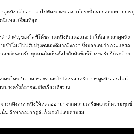
เลิกดูหนังแล้วเอาเวลาไปพัฒนาตนเอง แม้กระนั้นผมบอกเลยว่าการด
ตนี่แหละเยี่ยมที่สุด
ักสำคัญของไลฟ์โค้ชท่านหนึ่งที่เสนอแนะว่า ให้เอาเวลาดูหนัง
ลายชั่วโมงไปปรับปรุงตนเองดีมากยิ่งกว่า ซึ่งบอกเลยว่า กระแสรถ
ๆเลยล่ะนะครับ ทุกคนคิดเห็นยังไงกับหัวข้อนี้บ้างขอรับ? ก็จะต้อง
ตราคนไหนกันว่าควรจะทำอะไรได้หรอกครับ การดูหนังออนไลน์
นบางครั้งก็อาจจะเกิดเรื่องเดียว ณ
่สามารถดึงคนๆหนึ่งให้หลุดออกมาจากความเครียดและก็ความทุกข์
นั้น ถ้าหากอยากดูล่ะก็ มองไปเลยครับผม