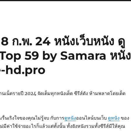
8 ก.พ. 24 หนังเว็บหนัง ดู
ี Top 59 by Samara หนั
-hd.pro
่านเน็ตรายปี 2024 จัดเต็มทุกหนังเด็ด ซีรีส์ดัง ห้ามพลาดโดยเด็ด
มรื่นเริงใจของคุณไม่รู้จบ กับการ
ดูหนัง
ออนไลน์บนเว็บ
ดูหนัง
ของ
ม่มีค่าใช้จ่ายอะไรก็แล้วแต่ทั้งนั้น ทั้งยังหนังรวมทั้งซีรีส์มีให้คุณ