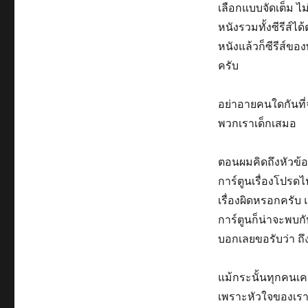
เลือกแบบจัดเต็ม ไม
หนังรวมทั้งซีรีส์ไ
หนังแล้วก็ซีรีส์ข
ครับ
อย่าอายคนใดกันที่จ
พวกเราเด็กเสมอ
ตอนผมคิดถึงหัวข้อนี
การ์ตูนเรื่องโปรดไ
เรื่องผิดหรอกครับ
การ์ตูนก็น่าจะพบกั
บอกเลยขอรับว่า ถ
แม้กระนั้นทุกคนเค
เพราะหัวใจของเรา