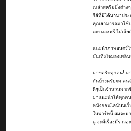
เหล่าสตรีมมิ่งต่า
รีส์ที่มิได้นานาปร
คุณสามารถมาใช้บร
เลย มองฟรี ไม่เสีย
แนะนำภาพยนตร์ไทย
บันเทิงใจมองเพลินจะ
มาขอรับทุกคน! มา
กันบ้างครับผม คนจ
ดีๆเป็นจำนวนมากซึ
มาแนะนำให้ทุกคนได
หนังออนไลน์บนเว็บ
ในพาร์ทนี้ ผมจะมา
ดู จะมีเรื่องมีราว