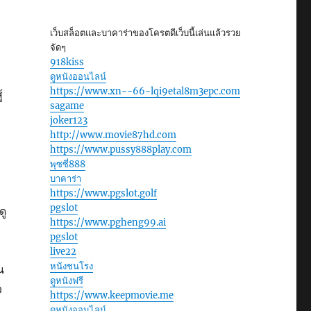
เว็บสล็อตและบาคาร่าของโครตดีเว็บนี้เล่นแล้วรวย
จัดๆ
918kiss
ดูหนังออนไลน์
https://www.xn--66-lqi9etal8m3epc.com
้
sagame
joker123
http://www.movie87hd.com
https://www.pussy888play.com
พุซซี่888
บาคาร่า
https://www.pgslot.golf
pgslot
ดู
https://www.pgheng99.ai
pgslot
live22
หนังชนโรง
น
ดูหนังฟรี
ว
https://www.keepmovie.me
ดูหนังออนไลน์