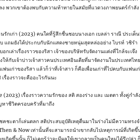
ลง พวกเขาต้องพบกับความท้าทายในสมัยที่แวดวงภาพยนตร์กำลัง
นคนรักเก่า (2023) คนใดที่รู้สึกชื่นชอบนางเอก เบลล่า ราณี ประเด็นน
ับ แถมยังได้ประกบกับนักแสดงชายหนุ่มสุดหล่ออย่าง ไบรท์ วชิรำ
บอกเล่าเรื่องราวของริสา เจ้าของบริษัทรับจัดงานแต่งที่ใกล้จะเจ๊ง
งให้กับเจ้าบ่าวเจ้าสาวคนประเทศอินเดียที่มาจัดงานในประเทศไท
คือแฟนเก่าของริสา แล้วก็ว่าที่เจ้าสาว ก็คือเพื่อนเก่าที่ไปคบกับแฟนเก
ิ เรื่องราวจะคืออะไรกันนะ
 (2023) เรื่องราวความรักของ สติ สองร่าง และ เมตตา ทั้งคู่กำลั
หาชีวิตครอบครัวที่มาถึง
โชคชะตาก็เล่นตลก สติประสบอุบัติเหตุตื่นมาในร่างไม่มีความทรงจ
 Then & Now เท่านั้นที่จะสามารถนำเขากลับไปเหตุการณ์ที่เกิดขึ้
่เคยเกิดขึ้นนั้น ก็ไม่เคยรู้ว่าจะมีผลให้เขากลายเป็นคนใหม่ได้รึเปล่า ก