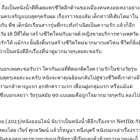
 ถือเป็นหนังน้ำดีที่เผยแพร่ชีวิตอีกด้านของเมืองคนหงอยเหงาอย่าง
นครเจริญแบบสุดๆครับผม เรื่องราวของส้ม เด็กสาวที่เติบโตมาใน
กับ พีช เด็กนักเรียนสาวรุ่นพี่กระทั่งกำเนิดเป็นความรัก แล้วก็อีก
่อนวัย 18 ปีที่ได้มาสร้างชีวิตใหม่กับมายด์ หญิงขายบริการทางเพศวัย
มรักให้ แม้กระนั้นยิ่งดิ้นรนสร้างชีวิตใหม่มากมากแค่ไหน ชีวิตก็ยิ่งสู
ว่าเป็นหนังดีอีกเรื่องที่น่าดูมากมายๆเลยล่ะขอรับ
) บอกเลยคะขอรับว่า ใครกันแน่ที่ติดอกติดใจความรักในช่วงวัยรุ่น
สุดๆเลยล่ะนะครับ หนังจะพาคุณย้อนกลับไปสู่ช่วงชีวิตที่เราต่างมี
 ความกล้าหาญแรก อกหักคราวแรก เพื่อนฝูงกลุ่มแรก หรือแม้แต่
ึ่งบอกเลยว่า วัยรุ่นสมัย 90 แบบผมคือถูกใจมากมายๆครับ ลองไป
ย (2023)หนังออนไลน์ นับว่าเป็นหนังน้ำดีอีกเรื่องจาก Netflix กั
งโดย เวียร์ ศุกลวัฒน์ แล้วก็หนูนา หนึ่งบุตรี หนังบอกเล่าเรื่องรา
นของหน่วยเรขายยาของบริษัทยาที่เรียกลูกค้าด้วยการฉายและก็