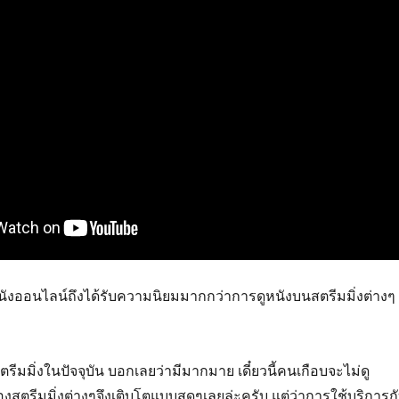
ังออนไลน์ถึงได้รับความนิยมมากกว่าการดูหนังบนสตรีมมิ่งต่างๆ
ีมมิ่งในปัจจุบัน บอกเลยว่ามีมากมาย เดี๋ยวนี้คนเกือบจะไม่ดู
องสตรีมมิ่งต่างๆจึงเติบโตแบบสุดๆเลยล่ะครับ แต่ว่าการใช้บริการก