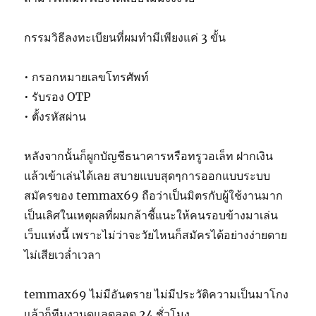
กรรมวิธีลงทะเบียนที่ผมทำมีเพียงแค่ 3 ขั้น
• กรอกหมายเลขโทรศัพท์
• รับรอง OTP
• ตั้งรหัสผ่าน
หลังจากนั้นก็ผูกบัญชีธนาคารหรือทรูวอเล็ท ฝากเงิน
แล้วเข้าเล่นได้เลย สบายแบบสุดๆการออกแบบระบบ
สมัครของ temmax69 ถือว่าเป็นมิตรกับผู้ใช้งานมาก
เป็นเลิศในเหตุผลที่ผมกล้าชี้แนะให้คนรอบข้างมาเล่น
เว็บแห่งนี้ เพราะไม่ว่าจะวัยไหนก็สมัครได้อย่างง่ายดาย
ไม่เสียเวล่ำเวลา
temmax69 ไม่มีอันตราย ไม่มีประวัติความเป็นมาโกง
แล้วก็ทีมงานดูแลตลอด 24 ชั่วโมง