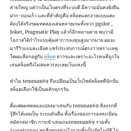
ค่ายใหญ่ แต่ว่าเป็นเว็บตรงที่ระบบดี มีความมั่นคงยั่งยืน
ฝาก-ถอนเร็ว และที่สำคัญคือ สล็อตแตกง่ายแบบแตะ
ต้องได้จริงๆผมทดลองเล่นหลายเกมทั้งจาก pgslot ,
Joker, Pragmatic Play แล้วก็อีกหลายค่าย พบว่ามี
โอกาสได้กำไรแบบคุ้มค่าการลงทุนสูงมากมาย ผมจะ
มารีวิวแบบละเอียด แชร์ประสบการณ์ตรงว่าเพราะเหตุ
ใดผมเลือกอยู่กับ
สล็อต
ยาวๆและเพราะอะไรคนที่ถูกใจ
เล่นสล็อตถึงไม่สมควรละเลยเว็บแห่งนี้
ทำไม temmax69 ถึงเปลี่ยนเป็นเว็บไซต์สล็อตที่นักปั่น
สล็อตเลือกใช้เป็นหลักทุกๆวัน
ตั้งแต่ผมทดลองแปลงมาเล่นกับ temmax69 สิ่งแรกที่
รู้สึกได้เลยเป็น ระบบมันลื่น ทั้งเรื่องของการลงทะเบียน
สมัครสมาชิก การเข้าเล่นเกมtemmax69 รวมทั้ง
ระบบฝากถอน ทุกสิ่งทุกอย่างไวรวมทั้งเป็นอัตโนมัติ ไม่