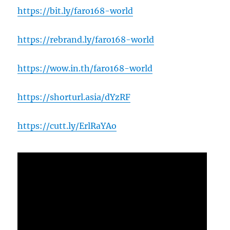
https://bit.ly/faro168-world
https://rebrand.ly/faro168-world
https://wow.in.th/faro168-world
https://shorturl.asia/dYzRF
https://cutt.ly/ErlRaYAo