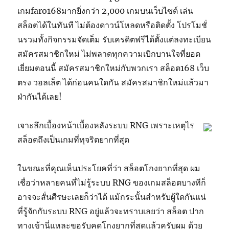
เกมfaro168มากยิ่งกว่า 2,000 เกมบนเว็บไซต์ เล่น
สล็อตได้ในทันที ไม่ต้องดาวน์โหลดหรือติดตั้ง โปรโมชั่
นรวมทั้งกิจกรรมจัดเต็ม รับเครดิตฟรีได้ตั้งแต่ลงทะเบียน
สมัครสมาชิกใหม่ ไม่พลาดทุกความเบิกบานใจที่ยอด
เยี่ยมตอนนี้ สมัครสมาชิกใหม่กับพวกเรา สล็อต168 เว็บ
ตรง วอลเล็ต ได้ก่อนคนใดกัน สมัครสมาชิกใหม่แล้วมา
ฝ่ากันได้เลย!
เจาะลึกเบื้องหน้าเบื้องหลังระบบ RNG เพราะเหตุไร
สล็อตถึงเป็นเกมที่ทุจริตยากที่สุด
ในขณะที่คุณเห็นประโยคที่ว่า สล็อตโกงยากที่สุด ผม
เชื่อว่าหลายคนที่ไม่รู้ระบบ RNG ของเกมสล็อตบางทีก็
อาจจะสั่นศีรษะเลยก็ว่าได้ แม้กระนั้นสำหรับผู้ใดกันแน่
ที่รู้จักกับระบบ RNG อยู่แล้วจะทราบเลยว่า สล็อต ปาก
ทางเข้านี่แหละขอรับคดโกงยากที่สุดแล้วครับผม ด้วย