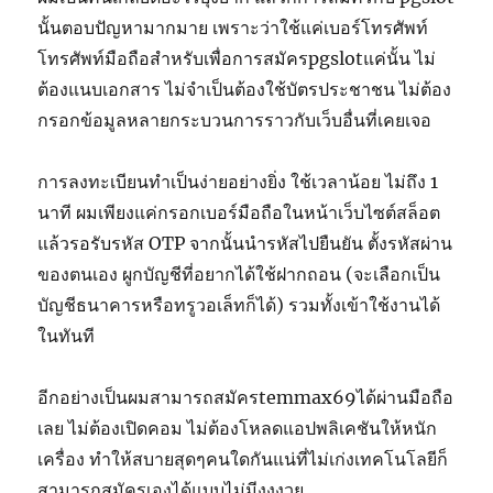
นั้นตอบปัญหามากมาย เพราะว่าใช้แค่เบอร์โทรศัพท์
โทรศัพท์มือถือสำหรับเพื่อการสมัครpgslotแค่นั้น ไม่
ต้องแนบเอกสาร ไม่จำเป็นต้องใช้บัตรประชาชน ไม่ต้อง
กรอกข้อมูลหลายกระบวนการราวกับเว็บอื่นที่เคยเจอ
การลงทะเบียนทำเป็นง่ายอย่างยิ่ง ใช้เวลาน้อย ไม่ถึง 1
นาที ผมเพียงแค่กรอกเบอร์มือถือในหน้าเว็บไซต์สล็อต
แล้วรอรับรหัส OTP จากนั้นนำรหัสไปยืนยัน ตั้งรหัสผ่าน
ของตนเอง ผูกบัญชีที่อยากได้ใช้ฝากถอน (จะเลือกเป็น
บัญชีธนาคารหรือทรูวอเล็ทก็ได้) รวมทั้งเข้าใช้งานได้
ในทันที
อีกอย่างเป็นผมสามารถสมัครtemmax69ได้ผ่านมือถือ
เลย ไม่ต้องเปิดคอม ไม่ต้องโหลดแอปพลิเคชันให้หนัก
เครื่อง ทำให้สบายสุดๆคนใดกันแน่ที่ไม่เก่งเทคโนโลยีก็
สามารถสมัครเองได้แบบไม่มีงงงวย