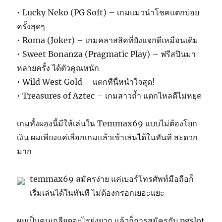
• Lucky Neko (PG Soft) – เกมแมวนำโชคแตกบ่อย
ครั้งสุดๆ
• Roma (Joker) – เกมคลาสสิคที่ยังแจกดีเหมือนเดิม
• Sweet Bonanza (Pragmatic Play) – ฟรีสปินมา
หลายครั้ง ได้ตัวคูณหนัก
• Wild West Gold – แตกทีนี่หนำใจสุด!
• Treasures of Aztec – เกมสาวถ้ำ แตกไหลดีไม่หยุด
เกมทั้งผองนี้มีให้เล่นใน Temmax69 แบบไม่ต้องโยก
เงิน ผมเพียงแค่เลือกเกมแล้วเข้าเล่นได้ในทันที สะดวก
มาก
temmax69 สมัครง่าย แค่เบอร์โทรศัพท์มือถือก็
เริ่มเล่นได้ในทันที ไม่ต้องกรอกเยอะแยะ
ผมเป็นคนเกลียดอะไรยุ่งยาก แล้วก็การสมัครกับ pgslot