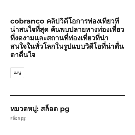
cobranco คลิปวิดีโอการท่องเที่ยวที่
น่าสนใจที่สุด ค้นพบปลายทางท่องเที่ยว
ที่งดงามและสถานที่ท่องเที่ยวที่น่า
สนใจในทั่วโลกในรูปแบบวิดีโอที่น่าตื่น
ตาตื่นใจ
เมนู
หมวดหมู่:
สล็อต pg
สล็อต pg