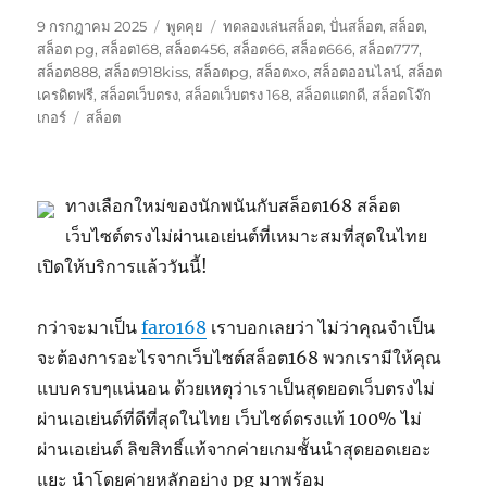
เขียน
รูป
หมวด
9 กรกฎาคม 2025
พูดคุย
ทดลองเล่นสล็อต
,
ปั่นสล็อต
,
สล็อต
,
เมื่อ
แบบ
หมู่
สล็อต pg
,
สล็อต168
,
สล็อต456
,
สล็อต66
,
สล็อต666
,
สล็อต777
,
เรื่อง
สล็อต888
,
สล็อต918kiss
,
สล็อตpg
,
สล็อตxo
,
สล็อตออนไลน์
,
สล็อต
เครดิตฟรี
,
สล็อตเว็บตรง
,
สล็อตเว็บตรง 168
,
สล็อตแตกดี
,
สล็อตโจ๊ก
ป้าย
เกอร์
สล็อต
กำกับ
ทางเลือกใหม่ของนักพนันกับสล็อต168 สล็อต
เว็บไซต์ตรงไม่ผ่านเอเย่นต์ที่เหมาะสมที่สุดในไทย
เปิดให้บริการแล้ววันนี้!
กว่าจะมาเป็น
faro168
เราบอกเลยว่า ไม่ว่าคุณจำเป็น
จะต้องการอะไรจากเว็บไซต์สล็อต168 พวกเรามีให้คุณ
แบบครบๆแน่นอน ด้วยเหตุว่าเราเป็นสุดยอดเว็บตรงไม่
ผ่านเอเย่นต์ที่ดีที่สุดในไทย เว็บไซต์ตรงแท้ 100% ไม่
ผ่านเอเย่นต์ ลิขสิทธิ์แท้จากค่ายเกมชั้นนำสุดยอดเยอะ
แยะ นำโดยค่ายหลักอย่าง pg มาพร้อม