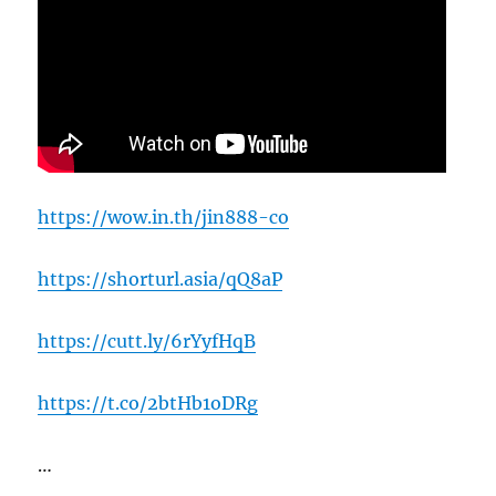
https://wow.in.th/jin888-co
https://shorturl.asia/qQ8aP
https://cutt.ly/6rYyfHqB
https://t.co/2btHb1oDRg
…