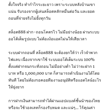
ตั้งใจจริง ทำกำไรระยะยาว เพราะระบบหลังบ้านเขา
แน่น รับรองจากผู้เล่นสล็อตหลักหมื่นต่อวัน และยอด
ถอนที่จ่ายจริงไม่ยั้งทุกวัน
สล็อต888 ฝาก-ถอนโคตรไว ไม่มีอย่างน้อย ผ่านระบบ
ออโต้เต็มรูปแบบ ไม่ต้องง้อแอดไม่นให้เสียเวลา
ระบบฝากถอนที่ สล็อต888 จะต้องยกให้ว่า เร็วจำพวก
ไฟแลบ เนื่องจากเขาใช้ ระบบออโต้เต็มระบบ 100%
ตั้งแต่ฝากจนกระทั่งถอน ไม่มีอย่างต่ำ ไม่ว่าจะฝาก 1
บาท หรือ 1,000,000 บาท ก็สามารถดำเนินงานได้โดย
ทันที โดยไม่ต้องรอคอยทีมงานอนุมัติหรือแอดไลน์อะไร
ให้ยุ่งยาก
การฝากเงินสามารถทำได้ผ่านแอปแบงค์ชั้นนำของไทย
หรือจะใช้วอลเลทก็รองรับหมด และแน่ๆ… ไร้คุณค่า