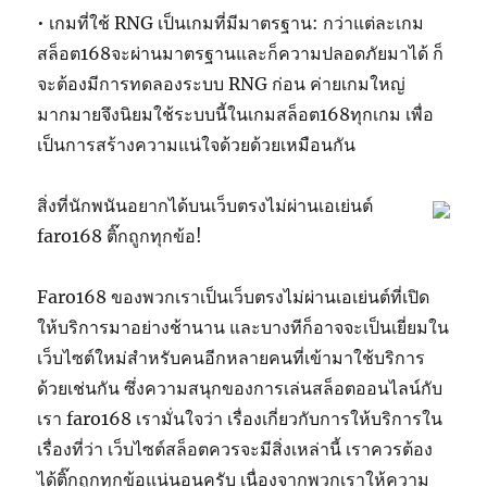
• เกมที่ใช้ RNG เป็นเกมที่มีมาตรฐาน: กว่าแต่ละเกม
สล็อต168จะผ่านมาตรฐานและก็ความปลอดภัยมาได้ ก็
จะต้องมีการทดลองระบบ RNG ก่อน ค่ายเกมใหญ่
มากมายจึงนิยมใช้ระบบนี้ในเกมสล็อต168ทุกเกม เพื่อ
เป็นการสร้างความแน่ใจด้วยด้วยเหมือนกัน
สิ่งที่นักพนันอยากได้บนเว็บตรงไม่ผ่านเอเย่นต์
faro168 ติ๊กถูกทุกข้อ!
Faro168 ของพวกเราเป็นเว็บตรงไม่ผ่านเอเย่นต์ที่เปิด
ให้บริการมาอย่างช้านาน และบางทีก็อาจจะเป็นเยี่ยมใน
เว็บไซต์ใหม่สำหรับคนอีกหลายคนที่เข้ามาใช้บริการ
ด้วยเช่นกัน ซึ่งความสนุกของการเล่นสล็อตออนไลน์กับ
เรา faro168 เรามั่นใจว่า เรื่องเกี่ยวกับการให้บริการใน
เรื่องที่ว่า เว็บไซต์สล็อตควรจะมีสิ่งเหล่านี้ เราควรต้อง
ได้ติ๊กถูกทุกข้อแน่นอนครับ เนื่องจากพวกเราให้ความ