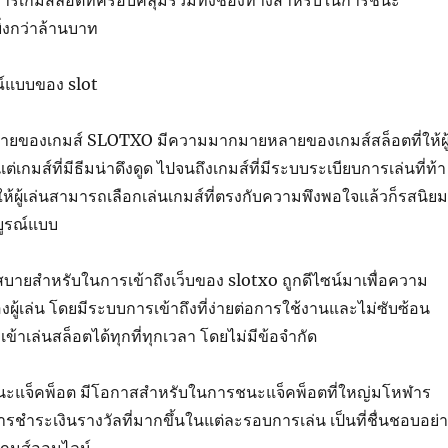
บริการเกมสล็อตที่ครอบคลุมรวมทั้งช่องทางสำหรับในการชนะ
่งกว่าล้านบาท
์แบบของ slot
ยของเกมส์ SLOTXO มีความมากมายหลายของเกมส์สล็อตที่ให้ผู
้งแต่เกมส์ที่มีธีมน่าดึงดูด ไปจนถึงเกมส์ที่มีระบบระเบียบการเล่นที่ท้า
่อให้ผู้เล่นสามารถเลือกเล่นเกมส์ที่ตรงกับความพึงพอใจแล้วก็รสนิยม
บูรณ์แบบ
ายสำหรับในการเข้าถึงเว็บของ slotxo ถูกดีไซน์มาเพื่อความ
ู้เล่น โดยมีระบบการเข้าถึงที่ง่ายต่อการใช้งานและไม่ซับซ้อน
เข้าเล่นสล็อตได้ทุกที่ทุกเวลา โดยไม่มีข้อจำกัด
นะแจ็คพ็อต มีโอกาสสำหรับในการชนะแจ็คพ็อตที่ใหญ่มโหฬาร
การชำระเงินรางวัลที่มากขึ้นในแต่ละรอบการเล่น เป็นที่ชื่นชอบอย่