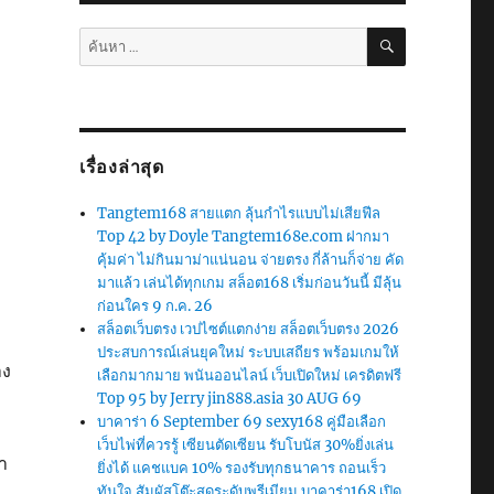
ค้นหา
ค้นหา:
n
เรื่องล่าสุด
Tangtem168 สายแตก ลุ้นกำไรแบบไม่เสียฟีล
Top 42 by Doyle Tangtem168e.com ฝากมา
คุ้มค่า ไม่กินมาม่าแน่นอน จ่ายตรง กี่ล้านก็จ่าย คัด
มาแล้ว เล่นได้ทุกเกม สล็อต168 เริ่มก่อนวันนี้ มีลุ้น
ก่อนใคร 9 ก.ค. 26
สล็อตเว็บตรง เวปไซต์แตกง่าย สล็อตเว็บตรง 2026
ประสบการณ์เล่นยุคใหม่ ระบบเสถียร พร้อมเกมให้
าง
เลือกมากมาย พนันออนไลน์ เว็บเปิดใหม่ เครดิตฟรี
Top 95 by Jerry jin888.asia 30 AUG 69
บาคาร่า 6 September 69 sexy168 คู่มือเลือก
ก
เว็บไพ่ที่ควรรู้ เซียนตัดเซียน รับโบนัส 30%ยิ่งเล่น
า
ยิ่งได้ แคชแบค 10% รองรับทุกธนาคาร ถอนเร็ว
ทันใจ สัมผัสโต๊ะสดระดับพรีเมียม บาคาร่า168 เปิด