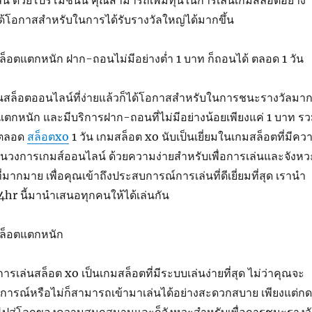
 ด้วยโปรโมชั่นนี้ คุณสามารถเพิ่มทุนในการเล่นเกมสล็อตอย่าง
ได้โอกาสสำหรับในการได้รับรางวัลใหญ่ได้มากขึ้น
สล็อตแตกหนัก ฝาก-ถอนไม่มีอย่างต่ำ 1 บาท ก็ถอนได้ ตลอด 1 วัน
ล่นสล็อตออนไลน์ที่ง่ายแล้วก็ได้โอกาสสำหรับในการชนะรางวัลมา
ายแตกหนัก และมีบริการฝาก-ถอนที่ไม่มีอย่างน้อยเพียงแค่ 1 บาท ร
้ตลอด
สล็อตxo
1 วัน เกมสล็อต xo นับเป็นเยี่ยมในเกมสล็อตที่มีคว
ในวงการเกมส์ออนไลน์ ด้วยความง่ายสำหรับเพื่อการเล่นและจังหว
ากมาย เพื่อคุณเข้าถึงประสบการณ์การเล่นที่ดีเยี่ยมที่สุด เรานำ
4hr นี้มานำเสนอทุกคนให้ได้เล่นกัน
สล็อตแตกหนัก
รเล่นสล็อต xo เป็นเกมสล็อตที่มีระบบเล่นง่ายที่สุด ไม่ว่าคุณจะ
ระสบการณ์หรือไม่ก็สามารถเข้ามาเล่นได้อย่างสะดวกสบาย เพียงแต่กด