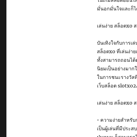
ในเกมสล็อตออนไลน์
มั่นอกมั่นใจและก็
เล่นง่าย สล็อตxo 
บันเทิงใจกับการเ
สล็อตxo ที่เล่นง่
ทั้งสามารถถอนได
นิยมเป็นอย่างมาก
ในการชนะรางวัลที่ม
เว็บสล็อต slotxo2
เล่นง่าย สล็อตxo 
• ความง่ายสำหรับกา
เป็นผู้เล่นที่มีป