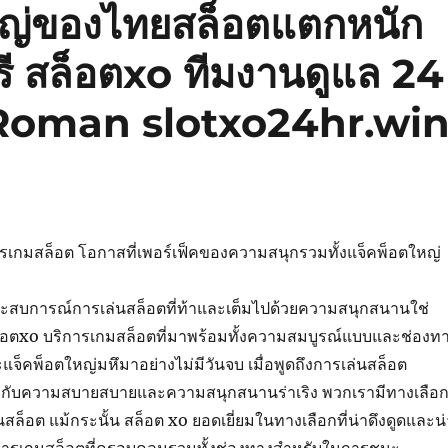
หญ่ของไทยสล็อตแตกหนัก
ฟรี สล็อตxo ทีมงานดูแล 24
y Roman slotxo24hr.wi
รเกมสล็อต โอกาสที่เพอร์เฟ็คของความสนุกรวมทั้งแจ็คพ็อตใหญ่
สบการณ์การเล่นสล็อตที่ท้าและเต็มไปด้วยความสนุกสนานใช่
็อตxo บริการเกมสล็อตที่มาพร้อมทั้งความสมบูรณ์แบบและช่องท
แจ็คพ็อตใหญ่มหึมาอย่างไม่มีวันจบ เมื่อพูดถึงการเล่นสล็อต
มกับความสบายสบายและความสนุกสนานร่าเริง พวกเรามีทางเลือ
ล็อต แม้กระนั้น สล็อต xo ยอดเยี่ยมในทางเลือกที่น่าดึงดูดและน่