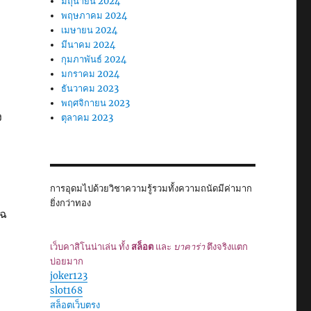
มิถุนายน 2024
พฤษภาคม 2024
เมษายน 2024
มีนาคม 2024
กุมภาพันธ์ 2024
มกราคม 2024
ธันวาคม 2023
พฤศจิกายน 2023
ง
ตุลาคม 2023
การอุดมไปด้วยวิชาความรู้รวมทั้งความถนัดมีค่ามาก
ยิ่งกว่าทอง
เฉ
เว็บคาสิโนน่าเล่น ทั้ง
สล็อต
และ
บาคาร่า
ตึงจริงแตก
บ่อยมาก
joker123
slot168
สล็อตเว็บตรง