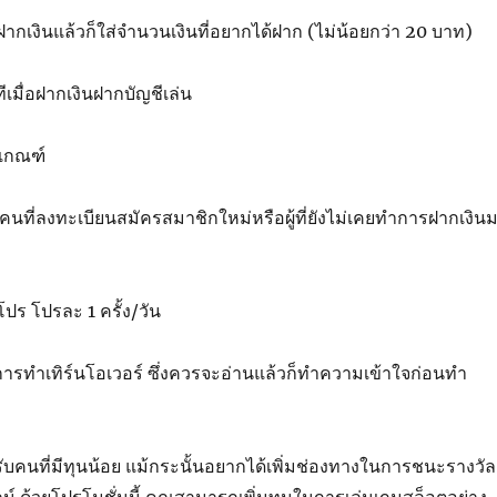
ากเงินแล้วก็ใส่จำนวนเงินที่อยากได้ฝาก (ไม่น้อยกว่า 20 บาท)
ทีเมื่อฝากเงินฝากบัญชีเล่น
กเกณฑ์
คนที่ลงทะเบียนสมัครสมาชิกใหม่หรือผู้ที่ยังไม่เคยทำการฝากเงิน
ปร โปรละ 1 ครั้ง/วัน
บการทำเทิร์นโอเวอร์ ซึ่งควรจะอ่านแล้วก็ทำความเข้าใจก่อนทำ
รับคนที่มีทุนน้อย แม้กระนั้นอยากได้เพิ่มช่องทางในการชนะรางวัล