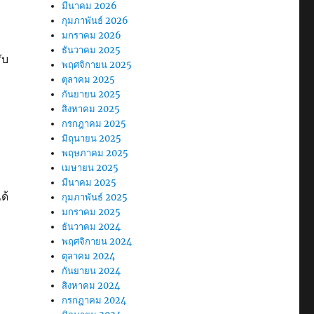
มีนาคม 2026
กุมภาพันธ์ 2026
มกราคม 2026
ธันวาคม 2025
ับ
พฤศจิกายน 2025
ตุลาคม 2025
กันยายน 2025
สิงหาคม 2025
กรกฎาคม 2025
มิถุนายน 2025
พฤษภาคม 2025
เมษายน 2025
่
มีนาคม 2025
ด้
กุมภาพันธ์ 2025
มกราคม 2025
ธันวาคม 2024
พฤศจิกายน 2024
ตุลาคม 2024
กันยายน 2024
สิงหาคม 2024
กรกฎาคม 2024