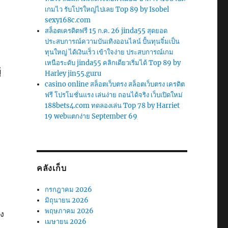
เกมไว รับโปรใหญ่ไปเลย Top 89 by Isobel
sexy168c.com
สล็อตเครดิตฟรี 15 ก.ค. 26 jinda55 สุดยอด
ประสบการณ์ความบันเทิงออนไลน์ ปั้นทุนจิ๋มเป็น
ทุนใหญ่ ได้เงินเร็ว เข้าใจง่าย ประสบการณ์เกม
เหนือระดับ jinda55 คลิกเดียวเริ่มได้ Top 89 by
้
Harley jin55.guru
casino online สล็อตเว็บตรง สล็อตเว็บตรง เครดิต
ฟรี โปรโมชั่นแรง เล่นง่าย ถอนได้จริง เว็บเปิดใหม่
188bets4.com ทดลองเล่น Top 78 by Harriet
19 webแตกง่าย September 69
คลังเก็บ
กรกฎาคม 2026
มิถุนายน 2026
พฤษภาคม 2026
าง
เมษายน 2026