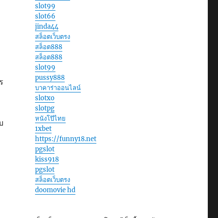
slot99
slot66
jinda44
สล็อตเว็บตรง
สล็อต888
สล็อต888
slot99
pussy888
ร
บาคาร่าออนไลน์
slotxo
slotpg
หนังโป๊ไทย
บ
1xbet
https://funny18.net
pgslot
kiss918
pgslot
สล็อตเว็บตรง
doomovie hd