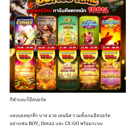
กีฬาและก็อีสปอร์ต
แทงบอลทุกลีก บาส มวย เทนนิส รวมทั้งเกมอีสปอร์ต
อย่างเช่น ROV, Dota2 และ CS:GO พร้อมระบบ