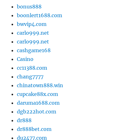
bonus888
boonlert1688.com
bwvip4.com
carlo999.net
carlo999.net
cashgame168
Casino
cc11388.com
chang7777
chinatown888.win
cupcake88x.com
daruma1688.com
dgb222hot.com
dr888
dr888bet.com
du2477.com