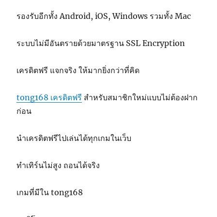
รองรับอีกทั้ง Android, iOS, Windows รวมทั้ง Mac
ระบบไม่มีอันตรายด้วยมาตรฐาน SSL Encryption
เครดิตฟรี แจกจริง ให้มากยิ่งกว่าที่คิด
tong168 เครดิตฟรี
สำหรับสมาชิกใหม่แบบไม่ต้องฝาก
ก่อน
นำเครดิตฟรีไปเล่นได้ทุกเกมในเว็บ
ทำเทิร์นไม่สูง ถอนได้จริง
เกมที่มีใน tong168