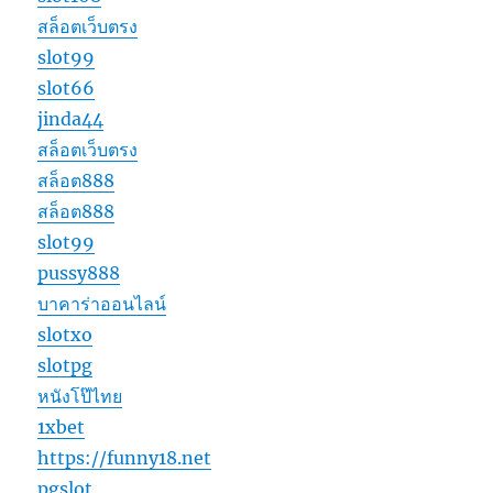
สล็อตเว็บตรง
slot99
slot66
jinda44
สล็อตเว็บตรง
สล็อต888
สล็อต888
slot99
pussy888
บาคาร่าออนไลน์
slotxo
slotpg
หนังโป๊ไทย
1xbet
https://funny18.net
pgslot