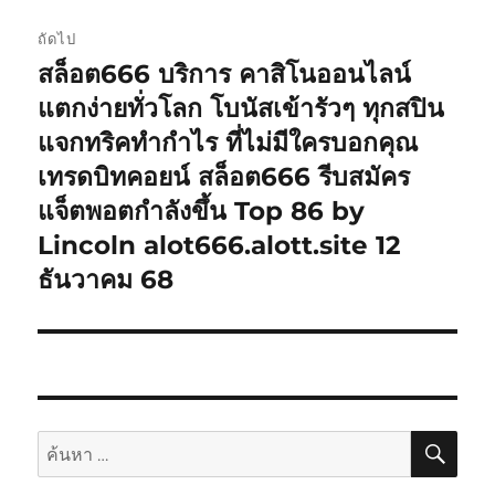
ถัดไป
สล็อต666 บริการ คาสิโนออนไลน์
เรื่อง
ต่อ
แตกง่ายทั่วโลก โบนัสเข้ารัวๆ ทุกสปิน
ไป:
แจกทริคทำกำไร ที่ไม่มีใครบอกคุณ
เทรดบิทคอยน์ สล็อต666 รีบสมัคร
แจ็ตพอตกำลังขึ้น Top 86 by
Lincoln alot666.alott.site 12
ธันวาคม 68
ค้นห
ค้นหา: