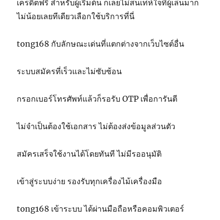
เครดิตฟรี สำหรับผู้เริ่มต้น ก็เลยไม่สนเท่ห์ใจที่ผู้เล่นมาก
ไม่น้อยเลยทีเดียวเลือกใช้บริการที่นี่
tong168 กับลักษณะเด่นที่แตกต่างจากเว็บไซต์อื่น
ระบบสมัครที่เร็วและไม่ซับซ้อน
กรอกเบอร์โทรศัพท์แล้วก็รอรับ OTP เพื่อการันตี
ไม่จำเป็นต้องใช้เอกสาร ไม่ต้องส่งข้อมูลส่วนตัว
สมัครเสร็จใช้งานได้โดยทันที ไม่มีรออนุมัติ
เข้าสู่ระบบง่าย รองรับทุกเครื่องไม้เครื่องมือ
tong168 เข้าระบบ ได้ผ่านมือถือหรือคอมพิวเตอร์