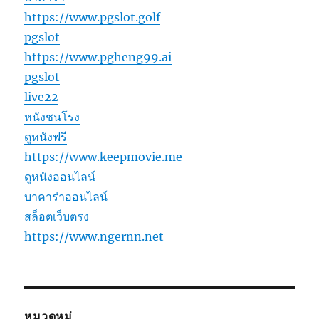
https://www.pgslot.golf
pgslot
https://www.pgheng99.ai
pgslot
live22
หนังชนโรง
ดูหนังฟรี
https://www.keepmovie.me
ดูหนังออนไลน์
บาคาร่าออนไลน์
สล็อตเว็บตรง
https://www.ngernn.net
หมวดหมู่