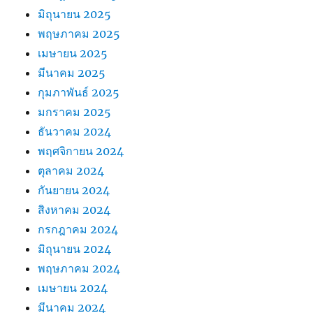
มิถุนายน 2025
พฤษภาคม 2025
เมษายน 2025
มีนาคม 2025
กุมภาพันธ์ 2025
มกราคม 2025
ธันวาคม 2024
พฤศจิกายน 2024
ตุลาคม 2024
กันยายน 2024
สิงหาคม 2024
กรกฎาคม 2024
มิถุนายน 2024
พฤษภาคม 2024
เมษายน 2024
มีนาคม 2024