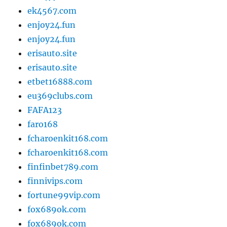
ek4567.com
enjoy24.fun
enjoy24.fun
erisauto.site
erisauto.site
etbet16888.com
eu369clubs.com
FAFA123
faro168
fcharoenkit168.com
fcharoenkit168.com
finfinbet789.com
finnivips.com
fortune99vip.com
fox689ok.com
fox689ok.com