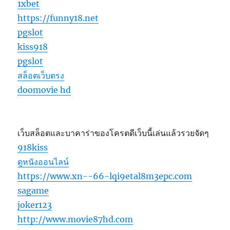
1xbet
https://funny18.net
pgslot
kiss918
pgslot
สล็อตเว็บตรง
doomovie hd
เว็บสล็อตและบาคาร่าของโครตดีเว็บนี้เล่นแล้วรวยจัดๆ
918kiss
ดูหนังออนไลน์
https://www.xn--66-lqi9etal8m3epc.com
sagame
joker123
http://www.movie87hd.com