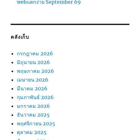
webแตกง่าย September 69
คลังเก็บ
กรกฎาคม 2026
มิถุนายน 2026
พฤษภาคม 2026
เมษายน 2026
มีนาคม 2026
กุมภาพันธ์ 2026
มกราคม 2026
ธันวาคม 2025
พฤศจิกายน 2025
ตุลาคม 2025