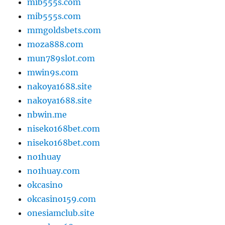
mib555s.com
mib555s.com
mmgoldsbets.com
moza888.com
mun789slot.com
mwin9s.com
nakoya1688.site
nakoya1688.site
nbwin.me
niseko168bet.com
niseko168bet.com
no1huay
no1huay.com
okcasino
okcasino159.com
onesiamclub.site