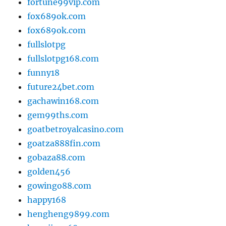
fortune99vip.com
fox689ok.com
fox689ok.com
fullslotpg
fullslotpg168.com
funny18
future24bet.com
gachawin168.com
gem99ths.com
goatbetroyalcasino.com
goatza888fin.com
gobaza88.com
golden456
gowingo88.com
happy168
hengheng9899.com