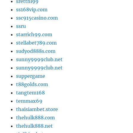
sretthi99
ss168vip.com
ssc915casino.com
ssru
starrich99.com
stellabet789.com
sudyod888s.com
sunny9999club.net
sunny9999club.net
suppergame
t88golds.com
tangtem168
temmax69
thaisiambet.store
thehulk888.com
thehulk888.net