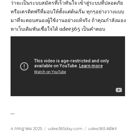
ว่าจะเป็นระบบสมัครที่เร็วทันใจ เข้าสู่ระบบที่ปลอดภัย
หรือเครดิตฟรีที่มอบให้ตั้งแต่ต้นเริ่ม ทุกๆอย่างวางแบบ
มาที่จะตอบสนองผู้ใช้งานอย่างแท้จริง ถ้าคุณกำลังมอง
หาเว็บเดิมพันเชื่อใจได้ udee365 เป็นคำตอบ
…
เขียน
หมวด
ป้าย
4 กรกฎาคม 2025
udee365day.com
udee365 สมัคร
เมื่อ
หมู่
กำกับ