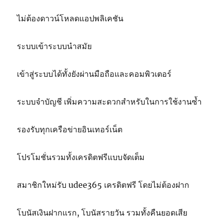
ไม่ต้องดาวน์โหลดแอปพลิเคชัน
ระบบเข้าระบบนำสมัย
เข้าสู่ระบบได้ทั้งยังผ่านมือถือและคอมพิวเตอร์
ระบบจำบัญชี เพิ่มความสะดวกสำหรับในการใช้งานซ้ำ
รองรับทุกเครือข่ายอินเทอร์เน็ต
โปรโมชั่นรวมทั้งเครดิตฟรีแบบจัดเต็ม
สมาชิกใหม่รับ udee365 เครดิตฟรี โดยไม่ต้องฝาก
โบนัสเงินฝากแรก, โบนัสรายวัน รวมทั้งคืนยอดเสีย