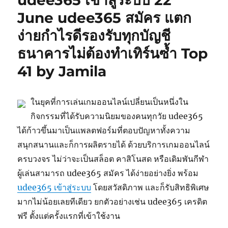
udee365 เข้าสู่ระบบ 22
June udee365 สมัคร แตก
ง่ายกำไรดีรองรับทุกบัญชี
ธนาคารไม่ต้องทำเทิร์นซ้ำ Top
41 by Jamila
ในยุคที่การเล่นเกมออนไลน์เปลี่ยนเป็นหนึ่งใน
กิจกรรมที่ได้รับความนิยมของคนทุกวัย udee365
ได้ก้าวขึ้นมาเป็นแพลตฟอร์มที่ตอบปัญหาทั้งความ
สนุกสนานและก็การผลิตรายได้ ด้วยบริการเกมออนไลน์
ครบวงจร ไม่ว่าจะเป็นสล็อต คาสิโนสด หรือเดิมพันกีฬา
ผู้เล่นสามารถ udee365 สมัคร ได้ง่ายอย่างยิ่ง พร้อม
udee365 เข้าสู่ระบบ
โดยสวัสดิภาพ และก็รับสิทธิพิเศษ
มากไม่น้อยเลยทีเดียว ยกตัวอย่างเช่น udee365 เครดิต
ฟรี ตั้งแต่ครั้งแรกที่เข้าใช้งาน