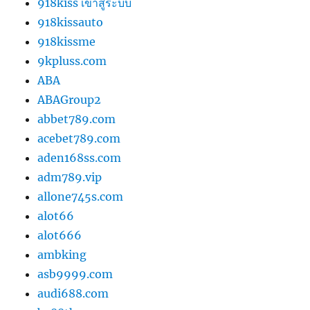
918kiss เข้าสู่ระบบ
918kissauto
918kissme
9kpluss.com
ABA
ABAGroup2
abbet789.com
acebet789.com
aden168ss.com
adm789.vip
allone745s.com
alot66
alot666
ambking
asb9999.com
audi688.com