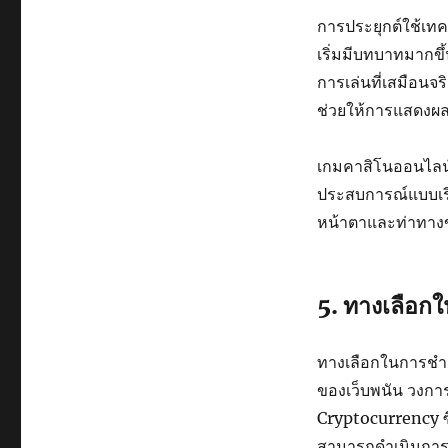
การประยุกต์ใช้เท
เริ่มมีบทบาทมากข
การเล่นที่เสมือนจ
ช่วยให้การแสดงผล
เกมคาสิโนออนไลน์บา
ประสบการณ์แบบเรียล
หน้าตาและท่าทางข
5. ทางเลือก
ทางเลือกในการชำระ
ของเว็บพนัน วงการนี
Cryptocurrency ซึ่
สามารถดำเนินการไ