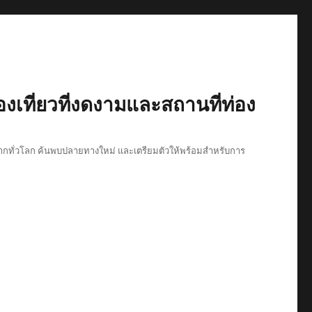
งเที่ยวที่งดงามและสถานที่ท่อง
จจากทั่วโลก ค้นพบปลายทางใหม่ และเตรียมตัวให้พร้อมสำหรับการ