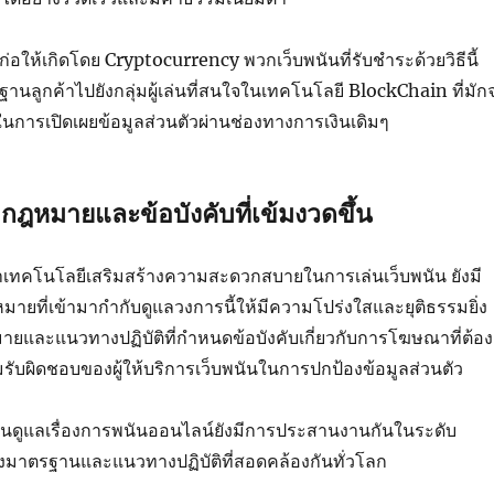
่ก่อให้เกิดโดย Cryptocurrency พวกเว็บพนันที่รับชำระด้วยวิธีนี้
ฐานลูกค้าไปยังกลุ่มผู้เล่นที่สนใจในเทคโนโลยี BlockChain ที่มัก
นการเปิดเผยข้อมูลส่วนตัวผ่านช่องทางการเงินเดิมๆ
ฎหมายและข้อบังคับที่เข้มงวดขึ้น
เทคโนโลยีเสริมสร้างความสะดวกสบายในการเล่นเว็บพนัน ยังมี
ยที่เข้ามากำกับดูแลวงการนี้ให้มีความโปร่งใสและยุติธรรมยิ่ง
มายและแนวทางปฏิบัติที่กำหนดข้อบังคับเกี่ยวกับการโฆษณาที่ต้อง
ับผิดชอบของผู้ให้บริการเว็บพนันในการปกป้องข้อมูลส่วนตัว
านดูแลเรื่องการพนันออนไลน์ยังมีการประสานงานกันในระดับ
างมาตรฐานและแนวทางปฏิบัติที่สอดคล้องกันทั่วโลก