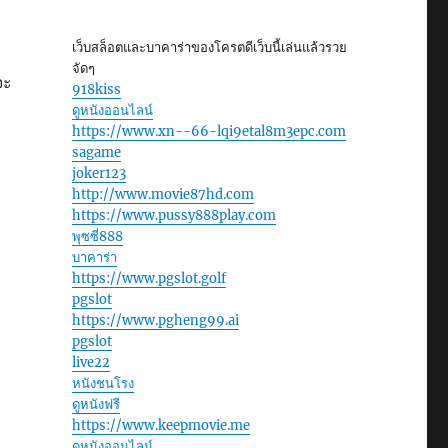
เว็บสล็อตและบาคาร่าของโครตดีเว็บนี้เล่นแล้วรวย
จัดๆ
จะ
918kiss
ดูหนังออนไลน์
https://www.xn--66-lqi9etal8m3epc.com
sagame
joker123
http://www.movie87hd.com
https://www.pussy888play.com
พุซซี่888
บาคาร่า
https://www.pgslot.golf
pgslot
https://www.pgheng99.ai
pgslot
live22
หนังชนโรง
ดูหนังฟรี
https://www.keepmovie.me
ดูหนังออนไลน์