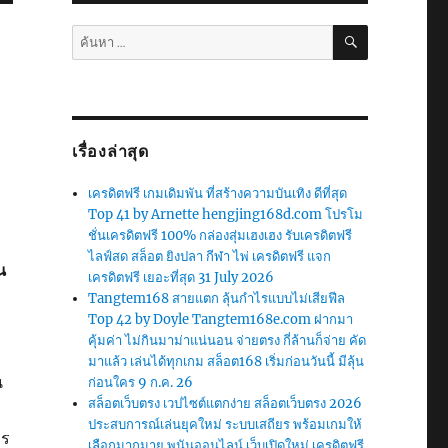
ค้นหา
ค้นหา:
เรื่องล่าสุด
เครดิตฟรี เกมเดิมพัน ที่สร้างความบันเทิง ดีที่สุด
Top 41 by Arnette hengjing168d.com โปรโม
ชั่นเครดิตฟรี 100% กล่องสุ่มเฮงเฮง รับเครดิตฟรี
ไลฟ์สด สล็อต ยิงปลา กีฬา ไพ่ เครดิตฟรี แจก
น
เครดิตฟรี เยอะที่สุด 31 July 2026
Tangtem168 สายแตก ลุ้นกำไรแบบไม่เสียฟีล
Top 42 by Doyle Tangtem168e.com ฝากมา
คุ้มค่า ไม่กินมาม่าแน่นอน จ่ายตรง กี่ล้านก็จ่าย คัด
มาแล้ว เล่นได้ทุกเกม สล็อต168 เริ่มก่อนวันนี้ มีลุ้น
น
ก่อนใคร 9 ก.ค. 26
สล็อตเว็บตรง เวปไซต์แตกง่าย สล็อตเว็บตรง 2026
ประสบการณ์เล่นยุคใหม่ ระบบเสถียร พร้อมเกมให้
าร
เลือกมากมาย พนันออนไลน์ เว็บเปิดใหม่ เครดิตฟรี