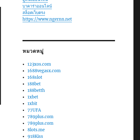
บาคาร่าออนไลน์
สล็อตเว็บตรง
https://www.ngernn.net
หมวดหมู่
123xos.com
1688vegasx.com
168slot
188bet
188betth
1xbet
1xbit
77UFA
789plus.com
789plus.com
8lots.me
918Kiss