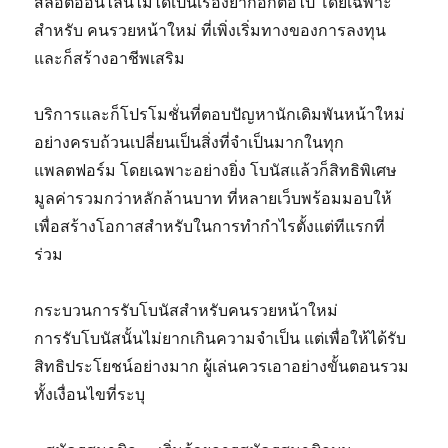
สล็อตออนไลน์ไม่ได้เป็นเรื่องยากอีกต่อไป โดยเฉพาะ
สำหรับ คนรวยหน้าใหม่ ที่เพิ่งเริ่มทางของการลงทุน
และก็สร้างอาชีพเสริม
บริการและก็โปรโมชั่นที่ตอบปัญหานักเดิมพันหน้าใหม่
อย่างครบถ้วนเปลี่ยนเป็นสิ่งที่จำเป็นมากในทุก
แพลตฟอร์ม โดยเฉพาะอย่างยิ่ง โบนัสแล้วก็สิทธิพิเศษ
มูลค่ารวมกว่าหลักล้านบาท ที่หลายเว็บพร้อมมอบให้
เพื่อสร้างโอกาสสำหรับในการทำกำไรตั้งแต่ทีแรกที่
ร่วม
กระบวนการรับโบนัสสำหรับคนรวยหน้าใหม่
การรับโบนัสนั้นไม่ยากเกินความจำเป็น แต่เพื่อให้ได้รับ
สิทธิประโยชน์อย่างมาก ผู้เล่นควรเอาอย่างขั้นตอนรวม
ทั้งเงื่อนไขที่ระบุ