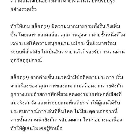
ความสนใจเป็นอย่างมาก ด้วยเทคโนโลยีที่ปรับปรุง
อย่างรวดเร็ว
ทำให้เกม สล็อต99 มีความมากมายรวมทั้งรื้นเริงเพิ่ม
ขึ้น โดยเฉพาะเกมสล็อตคุณภาพสูงจากค่ายชั้นหนึ่งที่ไม่
เฉพาะแต่ให้ความสนุกสนาน แม้กระนั้นยังมาพร้อม
ระบบที่ล้ำสมัย ไม่เป็นอันตราย แล้วก็รองรับการเล่นผ่าน
ทุกวัสดุอุปกรณ์
สล็อต99 จากค่ายชั้นแนวหน้ามีข้อดีหลายประการ เริ่ม
จากเรื่องของ คุณภาพของเกม เกมสล็อตจากค่ายดังมัก
ถูกวางแบบด้วยกราฟิกที่สวยสดงดงาม เอฟเฟกต์เสียงที่
สมจริงสมจัง และก็ระบบเกมที่เสถียร ทำให้ผู้เล่นได้รับ
ประสบการณ์การเล่นที่ลื่นไหล ไม่มีสะดุด นอกจากนี้
ค่ายชั้นแนวหน้ายังมีการอัปเดตเกมใหม่ๆอย่างต่อเนื่อง
ทำให้ผู้เล่นไม่เคยรู้สึกเบื่อ