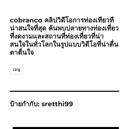
cobranco คลิปวิดีโอการท่องเที่ยวที่
น่าสนใจที่สุด ค้นพบปลายทางท่องเที่ยว
ที่งดงามและสถานที่ท่องเที่ยวที่น่า
สนใจในทั่วโลกในรูปแบบวิดีโอที่น่าตื่น
ตาตื่นใจ
เมนู
ป้ายกำกับ:
sretthi99