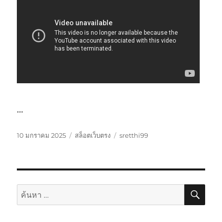
…
เขียน
หมวด
ป้าย
10 มกราคม 2025
สล็อตเว็บตรง
sretthi99
เมื่อ
หมู่
กำกับ
ค้นห
ค้นหา: