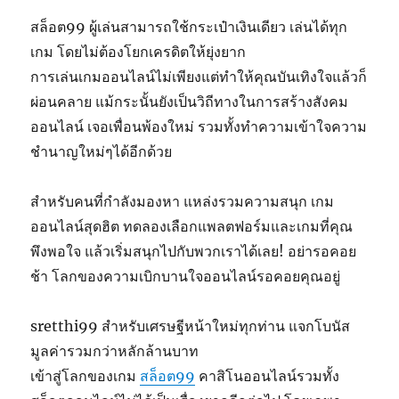
สล็อต99 ผู้เล่นสามารถใช้กระเป๋าเงินเดียว เล่นได้ทุก
เกม โดยไม่ต้องโยกเครดิตให้ยุ่งยาก
การเล่นเกมออนไลน์ไม่เพียงแต่ทำให้คุณบันเทิงใจแล้วก็
ผ่อนคลาย แม้กระนั้นยังเป็นวิถีทางในการสร้างสังคม
ออนไลน์ เจอเพื่อนพ้องใหม่ รวมทั้งทำความเข้าใจความ
ชำนาญใหม่ๆได้อีกด้วย
สำหรับคนที่กำลังมองหา แหล่งรวมความสนุก เกม
ออนไลน์สุดฮิต ทดลองเลือกแพลตฟอร์มและเกมที่คุณ
พึงพอใจ แล้วเริ่มสนุกไปกับพวกเราได้เลย! อย่ารอคอย
ช้า โลกของความเบิกบานใจออนไลน์รอคอยคุณอยู่
sretthi99 สำหรับเศรษฐีหน้าใหม่ทุกท่าน แจกโบนัส
มูลค่ารวมกว่าหลักล้านบาท
เข้าสู่โลกของเกม
สล็อต99
คาสิโนออนไลน์รวมทั้ง