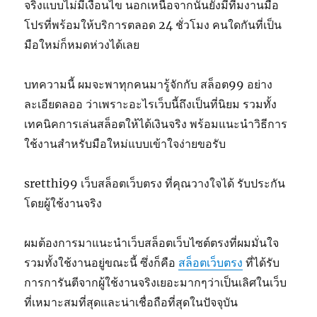
จริงแบบไม่มีเงื่อนไข นอกเหนือจากนั้นยังมีทีมงานมือ
โปรที่พร้อมให้บริการตลอด 24 ชั่วโมง คนใดกันที่เป็น
มือใหม่ก็หมดห่วงได้เลย
บทความนี้ ผมจะพาทุกคนมารู้จักกับ สล็อต99 อย่าง
ละเอียดลออ ว่าเพราะอะไรเว็บนี้ถึงเป็นที่นิยม รวมทั้ง
เทคนิคการเล่นสล็อตให้ได้เงินจริง พร้อมแนะนำวิธีการ
ใช้งานสำหรับมือใหม่แบบเข้าใจง่ายขอรับ
sretthi99 เว็บสล็อตเว็บตรง ที่คุณวางใจได้ รับประกัน
โดยผู้ใช้งานจริง
ผมต้องการมาแนะนำเว็บสล็อตเว็บไซต์ตรงที่ผมมั่นใจ
รวมทั้งใช้งานอยู่ขณะนี้ ซึ่งก็คือ
สล็อตเว็บตรง
ที่ได้รับ
การการันตีจากผู้ใช้งานจริงเยอะมากๆว่าเป็นเลิศในเว็บ
ที่เหมาะสมที่สุดและน่าเชื่อถือที่สุดในปัจจุบัน