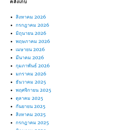
คลังเก็บ
สิงหาคม 2026
กรกฎาคม 2026
มิถุนายน 2026
พฤษภาคม 2026
เมษายน 2026
มีนาคม 2026
กุมภาพันธ์ 2026
มกราคม 2026
ธันวาคม 2025
พฤศจิกายน 2025
ตุลาคม 2025
กันยายน 2025
สิงหาคม 2025
กรกฎาคม 2025