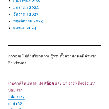
กุมภาพันธ์ 2024
มกราคม 2024
ธันวาคม 2023
พฤศจิกายน 2023
ตุลาคม 2023
การอุดมไปด้วยวิชาความรู้รวมทั้งความถนัดมีค่ามาก
ยิ่งกว่าทอง
เว็บคาสิโนน่าเล่น ทั้ง
สล็อต
และ
บาคาร่า
ตึงจริงแตก
บ่อยมาก
joker123
slot168