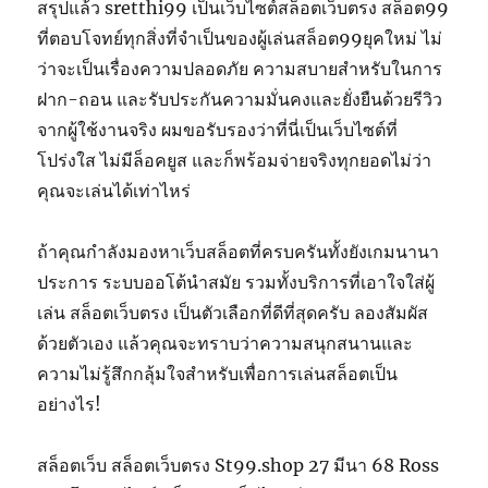
สรุปแล้ว sretthi99 เป็นเว็บไซต์สล็อตเว็บตรง สล็อต99
ที่ตอบโจทย์ทุกสิ่งที่จำเป็นของผู้เล่นสล็อต99ยุคใหม่ ไม่
ว่าจะเป็นเรื่องความปลอดภัย ความสบายสำหรับในการ
ฝาก-ถอน และรับประกันความมั่นคงและยั่งยืนด้วยรีวิว
จากผู้ใช้งานจริง ผมขอรับรองว่าที่นี่เป็นเว็บไซต์ที่
โปร่งใส ไม่มีล็อคยูส และก็พร้อมจ่ายจริงทุกยอดไม่ว่า
คุณจะเล่นได้เท่าไหร่
ถ้าคุณกำลังมองหาเว็บสล็อตที่ครบครันทั้งยังเกมนานา
ประการ ระบบออโต้นำสมัย รวมทั้งบริการที่เอาใจใส่ผู้
เล่น สล็อตเว็บตรง เป็นตัวเลือกที่ดีที่สุดครับ ลองสัมผัส
ด้วยตัวเอง แล้วคุณจะทราบว่าความสนุกสนานและ
ความไม่รู้สึกกลุ้มใจสำหรับเพื่อการเล่นสล็อตเป็น
อย่างไร!
สล็อตเว็บ สล็อตเว็บตรง St99.shop 27 มีนา 68 Ross