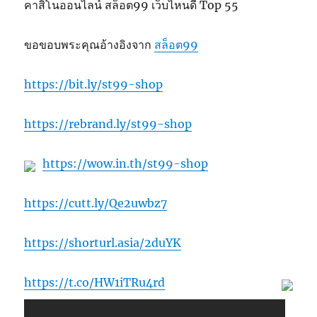
คาสิโนออนไลน์ สล็อต99 เว็บไหนดี Top 55
ขอขอบพระคุณอ้างอิงจาก
สล็อต99
https://bit.ly/st99-shop
https://rebrand.ly/st99-shop
https://wow.in.th/st99-shop
https://cutt.ly/Qe2uwbz7
https://shorturl.asia/2duYK
https://t.co/HW1iTRu4rd