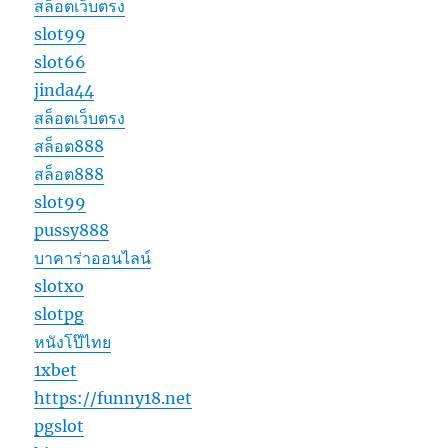
สล็อตเว็บตรง
slot99
slot66
jinda44
สล็อตเว็บตรง
สล็อต888
สล็อต888
slot99
pussy888
บาคาร่าออนไลน์
slotxo
slotpg
หนังโป๊ไทย
1xbet
https://funny18.net
pgslot