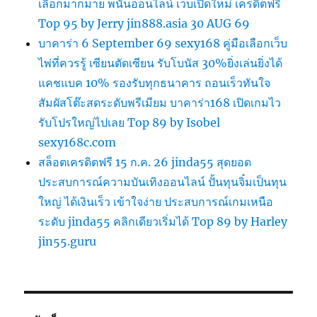
เลือกมากมาย พนันออนไลน์ เว็บเปิดใหม่ เครดิตฟรี
Top 95 by Jerry jin888.asia 30 AUG 69
บาคาร่า 6 September 69 sexy168 คู่มือเลือกเว็บ
ไพ่ที่ควรรู้ เซียนตัดเซียน รับโบนัส 30%ยิ่งเล่นยิ่งได้
แคชแบค 10% รองรับทุกธนาคาร ถอนเร็วทันใจ
สัมผัสโต๊ะสดระดับพรีเมียม บาคาร่า168 เปิดเกมไว
รับโปรใหญ่ไปเลย Top 89 by Isobel
sexy168c.com
สล็อตเครดิตฟรี 15 ก.ค. 26 jinda55 สุดยอด
ประสบการณ์ความบันเทิงออนไลน์ ปั้นทุนจิ๋มเป็นทุน
ใหญ่ ได้เงินเร็ว เข้าใจง่าย ประสบการณ์เกมเหนือ
ระดับ jinda55 คลิกเดียวเริ่มได้ Top 89 by Harley
jin55.guru