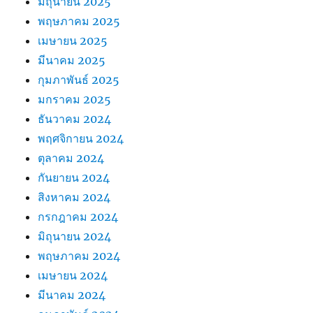
มิถุนายน 2025
พฤษภาคม 2025
เมษายน 2025
มีนาคม 2025
กุมภาพันธ์ 2025
มกราคม 2025
ธันวาคม 2024
พฤศจิกายน 2024
ตุลาคม 2024
กันยายน 2024
สิงหาคม 2024
กรกฎาคม 2024
มิถุนายน 2024
พฤษภาคม 2024
เมษายน 2024
มีนาคม 2024