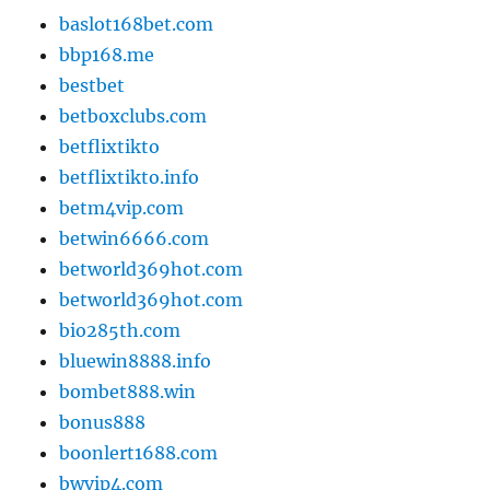
baslot168bet.com
bbp168.me
bestbet
betboxclubs.com
betflixtikto
betflixtikto.info
betm4vip.com
betwin6666.com
betworld369hot.com
betworld369hot.com
bio285th.com
bluewin8888.info
bombet888.win
bonus888
boonlert1688.com
bwvip4.com