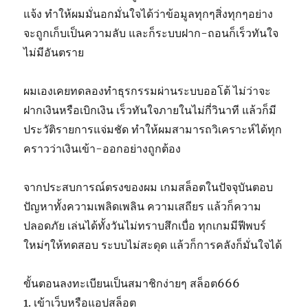
แจ้ง ทำให้ผมมั่นอกมั่นใจได้ว่าข้อมูลทุกๆสิ่งทุกๆอย่าง
จะถูกเก็บเป็นความลับ และก็ระบบฝาก-ถอนก็เร็วทันใจ
ไม่มีอันตราย
ผมเองเคยทดลองทำธุรกรรมผ่านระบบออโต้ ไม่ว่าจะ
ฝากเงินหรือเบิกเงิน เร็วทันใจภายในไม่กี่วินาที แล้วก็มี
ประวัติรายการแจ่มชัด ทำให้ผมสามารถวิเคราะห์ได้ทุก
คราวว่าเงินเข้า-ออกอย่างถูกต้อง
จากประสบการณ์ตรงของผม เกมสล็อตในปัจจุบันตอบ
ปัญหาทั้งความเพลิดเพลิน ความเสถียร แล้วก็ความ
ปลอดภัย เล่นได้ทั้งวันไม่ทราบสึกเบื่อ ทุกเกมมีฟีพบร์
ใหม่ๆให้ทดสอบ ระบบไม่สะดุด แล้วก็การคลังก็มั่นใจได้
ขั้นตอนลงทะเบียนเป็นสมาชิกง่ายๆ สล็อต666
1. เข้าเว็บหรือแอปสล็อต