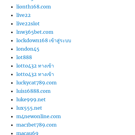
lionth168.com
live22
live22slot
lnw365bet.com
lockdown168 เข้าสู่ระบบ
london45
lot888
lotto432 ทางเข้า
lotto432 ทางเข้า
luckycat789.com
luis16888.com
luke999.net
lux555.net
m4newonline.com
mac1bet789.com
macau69