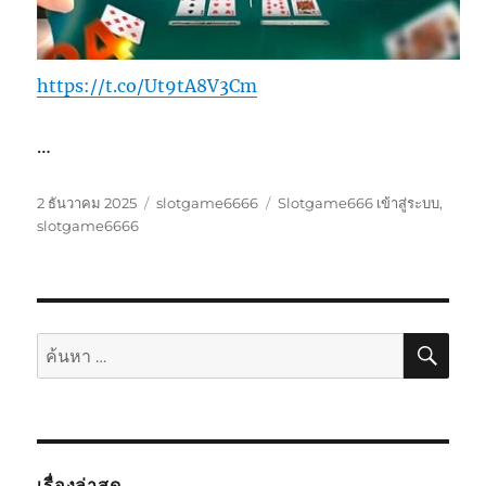
https://t.co/Ut9tA8V3Cm
…
เขียน
หมวด
ป้าย
2 ธันวาคม 2025
slotgame6666
Slotgame666 เข้าสู่ระบบ
,
เมื่อ
หมู่
กำกับ
slotgame6666
ค้นห
ค้นหา:
เรื่องล่าสุด