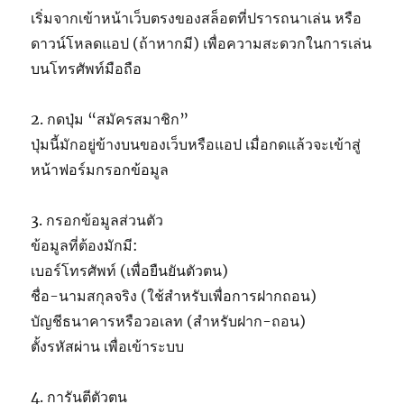
เริ่มจากเข้าหน้าเว็บตรงของสล็อตที่ปรารถนาเล่น หรือ
ดาวน์โหลดแอป (ถ้าหากมี) เพื่อความสะดวกในการเล่น
บนโทรศัพท์มือถือ
2. กดปุ่ม “สมัครสมาชิก”
ปุ่มนี้มักอยู่ข้างบนของเว็บหรือแอป เมื่อกดแล้วจะเข้าสู่
หน้าฟอร์มกรอกข้อมูล
3. กรอกข้อมูลส่วนตัว
ข้อมูลที่ต้องมักมี:
เบอร์โทรศัพท์ (เพื่อยืนยันตัวตน)
ชื่อ-นามสกุลจริง (ใช้สำหรับเพื่อการฝากถอน)
บัญชีธนาคารหรือวอเลท (สำหรับฝาก-ถอน)
ตั้งรหัสผ่าน เพื่อเข้าระบบ
4. การันตีตัวตน