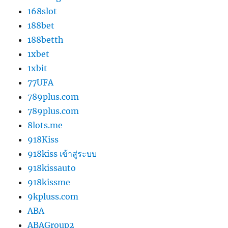
168slot
188bet
188betth
1xbet
1xbit
77UFA
789plus.com
789plus.com
8lots.me
918Kiss
918kiss เข้าสู่ระบบ
918kissauto
918kissme
9kpluss.com
ABA
ABAGroup2