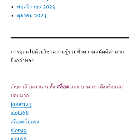
พฤศจิกายน 2023
ตุลาคม 2023
การอุดมไปด้วยวิชาความรู้รวมทั้งความถนัดมีค่ามาก
ยิ่งกว่าทอง
เว็บคาสิโนน่าเล่น ทั้ง
สล็อต
และ
บาคาร่า
ตึงจริงแตก
บ่อยมาก
joker123
slot168
สล็อตเว็บตรง
slot99
slot66