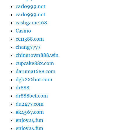
carlo999.net
carlo999.net
cashgame168
Casino
cc11388.com
chang7777
chinatown888.win
cupcake88x.com
daruma1688.com
dgb222hot.com
dr888
dr888bet.com
du2477.com
ek4567.com
enjoy24.fun
enjoy24.fun