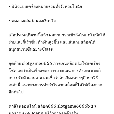
• พินิจแบบเครื่องหมายรวมทั้งจังหวะโบนัส
• ทดลองเล่นก่อนลงเงินจริง
เมื่อประพฤติตามนี้แล้ว ผมสามารถเข้าถึงโหมดโบนัสได้
ง่ายและก็เร็วขึ้น ทำเงินสูงขึ้น และเล่นเกมสล็อตได้
สนุกสนานขึ้นอย่างชัดเจน
สุดท้าย slotgame6666 การเล่นสล็อตไม่ใช่แค่เรื่อง
โชค แต่ว่าเป็นเรื่องของการวางแผน การสังเกต และก็
การปรับตัวตามเกม ผมเชื่อว่าถ้าเกิดสหายๆศึกษาวิธี
เหล่านี้ แนวทางการทำกำไรจากสล็อตก็ไม่ใช่เรื่องยาก
อีกต่อไป
คาสิโนออนไลน์ สล็อต666 slotgame6666b 29
มกราคม 68 Joann ดูรีวิวจากลูกค้าจริง