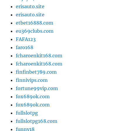
erisauto.site
erisauto.site
etbet16888.com
eu369clubs.com
FAFA123
faro168
fcharoenkit168.com
fcharoenkit168.com
finfinbet789.com
finnivips.com
fortune99vip.com
fox689ok.com
fox689ok.com
fullslotpg
fullslotpg168.com
funny18