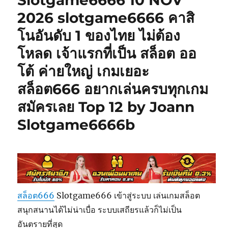
Slotgame6666 10 NOV
2026 slotgame6666 คาสิ
โนอันดับ 1 ของไทย ไม่ต้อง
โหลด เจ้าแรกที่เป็น สล็อต ออ
โต้ ค่ายใหญ่ เกมเยอะ
สล็อต666 อยากเล่นครบทุกเกม
สมัครเลย Top 12 by Joann
Slotgame6666b
สล็อต666
Slotgame666 เข้าสู่ระบบ เล่นเกมสล็อต
สนุกสนานได้ไม่น่าเบื่อ ระบบเสถียรแล้วก็ไม่เป็น
อันตรายที่สุด