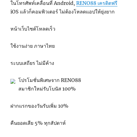
ในโทรศัพท์เคลื่อนที่ Android,
RENO88 เครดิตฟรี
iOS แล้วก็คอมพิวเตอร์ ไม่ต้องโหลดแอปให้ยุ่งยาก
หน้าเว็บไซต์โหลดเร็ว
ใช้งานง่าย ภาษาไทย
ระบบเสถียร ไม่มีค้าง
โปรโมชั่นพิเศษจาก RENO88
สมาชิกใหม่รับโบนัส 100%
ฝากแรกของวันรับเพิ่ม 10%
คืนยอดเสีย 5% ทุกสัปดาห์