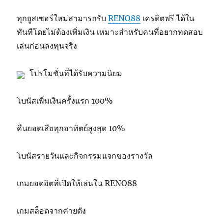
ทุกยูสเซอร์ใหม่สามารถรับ
RENO88
เครดิตฟรี ได้ใน
ทันทีโดยไม่ต้องเพิ่มเงิน เหมาะสำหรับคนที่อยากทดสอบ
เล่นก่อนลงทุนจริง
โปรโมชั่นที่ได้รับความนิยม
โบนัสเพิ่มเงินครั้งแรก 100%
คืนยอดเสียทุกอาทิตย์สูงสุด 10%
โบนัสรายวันและกิจกรรมแจกของรางวัล
เกมยอดฮิตที่เปิดให้เล่นใน RENO88
เกมสล็อตจากค่ายดัง