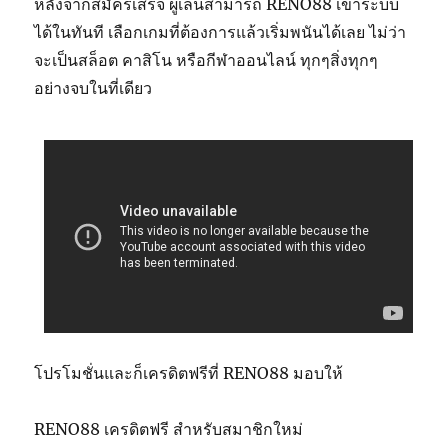
หลังจากสมัครเสร็จ ผู้เล่นสามารถ RENO88 เข้าระบบ
ได้ในทันที เลือกเกมที่ต้องการแล้วเริ่มพนันได้เลย ไม่ว่า
จะเป็นสล็อต คาสิโน หรือกีฬาออนไลน์ ทุกๆสิ่งทุกๆ
อย่างจบในที่เดียว
โปรโมชั่นและก็เครดิตฟรีที่ RENO88 มอบให้
RENO88 เครดิตฟรี สำหรับสมาชิกใหม่