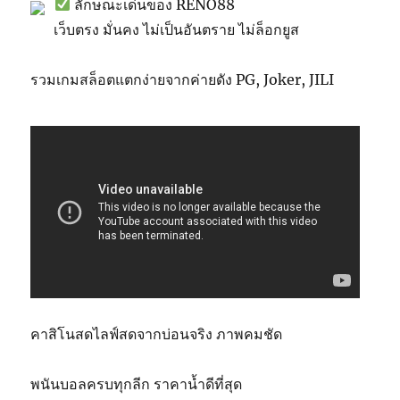
ลักษณะเด่นของ RENO88
เว็บตรง มั่นคง ไม่เป็นอันตราย ไม่ล็อกยูส
รวมเกมสล็อตแตกง่ายจากค่ายดัง PG, Joker, JILI
คาสิโนสดไลฟ์สดจากบ่อนจริง ภาพคมชัด
พนันบอลครบทุกลีก ราคาน้ำดีที่สุด