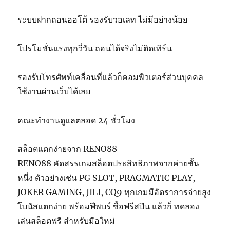
ระบบฝากถอนออโต้ รองรับวอเลท ไม่มีอย่างน้อย
โปรโมชั่นแรงทุกวี่วัน ถอนได้จริงไม่ติดเทิร์น
รองรับโทรศัพท์เคลื่อนที่แล้วก็คอมพิวเตอร์ส่วนบุคคล
ใช้งานผ่านเว็บได้เลย
คณะทำงานดูแลตลอด 24 ชั่วโมง
สล็อตแตกง่ายจาก RENO88
RENO88 คัดสรรเกมสล็อตประสิทธิภาพจากค่ายชั้น
หนึ่ง ตัวอย่างเช่น PG SLOT, PRAGMATIC PLAY,
JOKER GAMING, JILI, CQ9 ทุกเกมมีอัตราการจ่ายสูง
โบนัสแตกง่าย พร้อมฟีพบร์ ซื้อฟรีสปิน แล้วก็ ทดลอง
เล่นสล็อตฟรี สำหรับมือใหม่