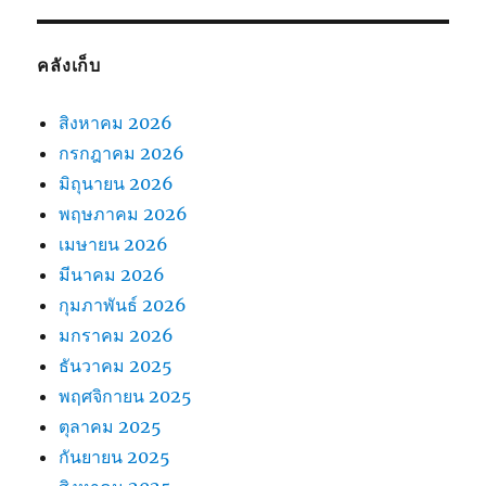
คลังเก็บ
สิงหาคม 2026
กรกฎาคม 2026
มิถุนายน 2026
พฤษภาคม 2026
เมษายน 2026
มีนาคม 2026
กุมภาพันธ์ 2026
มกราคม 2026
ธันวาคม 2025
พฤศจิกายน 2025
ตุลาคม 2025
กันยายน 2025