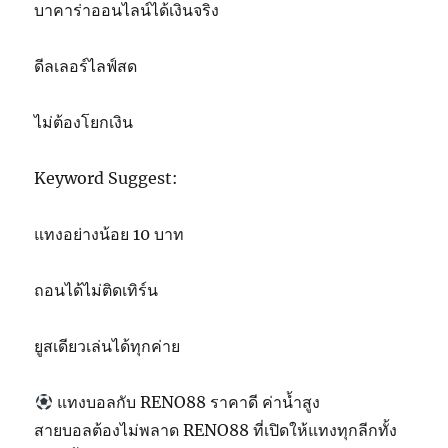
บาคาร่าออนไลน์ได้เงินจริง
ดีลเลอร์ไลฟ์สด
ไม่ต้องโยกเงิน
Keyword Suggest:
แทงอย่างน้อย 10 บาท
ถอนได้ไม่ติดเทิร์น
ยูสเดียวเล่นได้ทุกค่าย
แทงบอลกับ RENO88 ราคาดี ค่าน้ำสูง
สายบอลต้องไม่พลาด RENO88 ที่เปิดให้แทงทุกลีกทั้ง