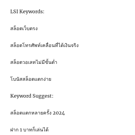
LSI Keywords:
สล็อตเว็บตรง
สล็อตโทรศัพท์เคลื่อนที่ได้เงินจริง
สล็อตวอเลทไม่มีขั้นต่ำ
โบนัสสล็อตแตกง่าย
Keyword Suggest:
สล็อตแตกหลายครั้ง 2024
ฝาก 1 บาทก็เล่นได้