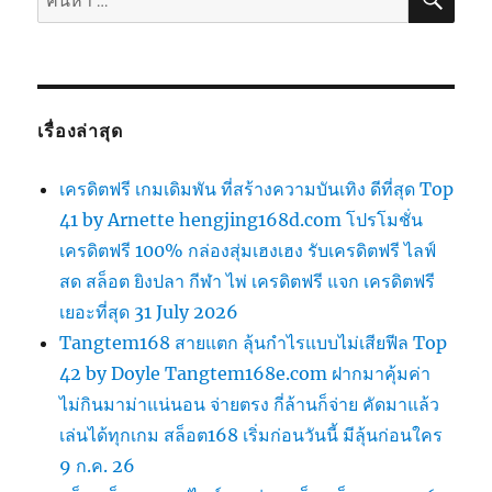
เรื่องล่าสุด
เครดิตฟรี เกมเดิมพัน ที่สร้างความบันเทิง ดีที่สุด Top
41 by Arnette hengjing168d.com โปรโมชั่น
เครดิตฟรี 100% กล่องสุ่มเฮงเฮง รับเครดิตฟรี ไลฟ์
สด สล็อต ยิงปลา กีฬา ไพ่ เครดิตฟรี แจก เครดิตฟรี
เยอะที่สุด 31 July 2026
Tangtem168 สายแตก ลุ้นกำไรแบบไม่เสียฟีล Top
42 by Doyle Tangtem168e.com ฝากมาคุ้มค่า
ไม่กินมาม่าแน่นอน จ่ายตรง กี่ล้านก็จ่าย คัดมาแล้ว
เล่นได้ทุกเกม สล็อต168 เริ่มก่อนวันนี้ มีลุ้นก่อนใคร
9 ก.ค. 26