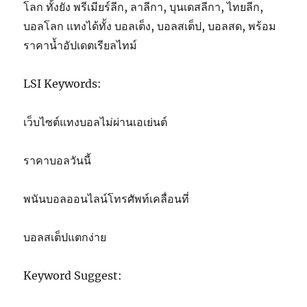
โลก ทั้งยัง พรีเมียร์ลีก, ลาลีกา, บุนเดสลีกา, ไทยลีก,
บอลโลก แทงได้ทั้ง บอลเต็ง, บอลสเต็ป, บอลสด, พร้อม
ราคาน้ำอัปเดตเรียลไทม์
LSI Keywords:
เว็บไซต์แทงบอลไม่ผ่านเอเย่นต์
ราคาบอลวันนี้
พนันบอลออนไลน์โทรศัพท์เคลื่อนที่
บอลสเต็ปแตกง่าย
Keyword Suggest: