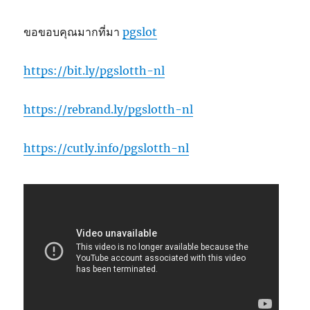
ขอขอบคุณมากที่มา
pgslot
https://bit.ly/pgslotth-nl
https://rebrand.ly/pgslotth-nl
https://cutly.info/pgslotth-nl