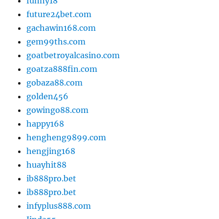
funny18
future24bet.com
gachawin168.com
gem99ths.com
goatbetroyalcasino.com
goatza888fin.com
gobaza88.com
golden456
gowingo88.com
happy168
hengheng9899.com
hengjing168
huayhit88
ib888pro.bet
ib888pro.bet
infyplus888.com