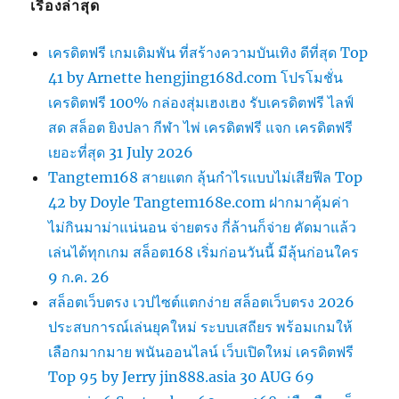
เรื่องล่าสุด
เครดิตฟรี เกมเดิมพัน ที่สร้างความบันเทิง ดีที่สุด Top
41 by Arnette hengjing168d.com โปรโมชั่น
เครดิตฟรี 100% กล่องสุ่มเฮงเฮง รับเครดิตฟรี ไลฟ์
สด สล็อต ยิงปลา กีฬา ไพ่ เครดิตฟรี แจก เครดิตฟรี
เยอะที่สุด 31 July 2026
Tangtem168 สายแตก ลุ้นกำไรแบบไม่เสียฟีล Top
42 by Doyle Tangtem168e.com ฝากมาคุ้มค่า
ไม่กินมาม่าแน่นอน จ่ายตรง กี่ล้านก็จ่าย คัดมาแล้ว
เล่นได้ทุกเกม สล็อต168 เริ่มก่อนวันนี้ มีลุ้นก่อนใคร
9 ก.ค. 26
สล็อตเว็บตรง เวปไซต์แตกง่าย สล็อตเว็บตรง 2026
ประสบการณ์เล่นยุคใหม่ ระบบเสถียร พร้อมเกมให้
เลือกมากมาย พนันออนไลน์ เว็บเปิดใหม่ เครดิตฟรี
Top 95 by Jerry jin888.asia 30 AUG 69