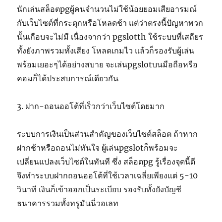
นักเล่นสล็อตpgผู้คนจำนวนไม่ใช้น้อยยอมเสียอารมณ์
กับเว็บไซต์ที่กระตุกหรือโหลดช้า แต่ว่าตรงนี้ปัญหาพวก
นั้นเกือบจะไม่มี เนื่องจากว่า pgslotth ใช้ระบบที่เสถียร
ทั้งยังภาพรวมทั้งเสียง โหลดเกมไว แล้วก็รองรับผู้เล่น
พร้อมเยอะๆได้อย่างสบาย จะเล่นpgslotบนมือถือหรือ
คอมก็ได้ประสบการณ์เดียวกัน
3. ฝาก-ถอนออโต้ที่เร็วกว่าเว็บไซต์โดยมาก
ระบบการเงินเป็นส่วนสำคัญของเว็บไซต์สล็อต ถ้าหาก
ฝากช้าหรือถอนไม่ทันใจ ผู้เล่นpgslotก็พร้อมจะ
เปลี่ยนแปลงเว็บไซต์ในทันที ซึ่ง สล็อตpg รู้เรื่องจุดนี้ดี
จึงทำระบบฝากถอนออโต้ที่ใช้เวลาเฉลี่ยเพียงแต่ 5-10
วินาที เงินก็เข้าออกเป็นระเบียบ รองรับทั้งยังบัญชี
ธนาคารรวมทั้งทรูมันนี่วอเลท