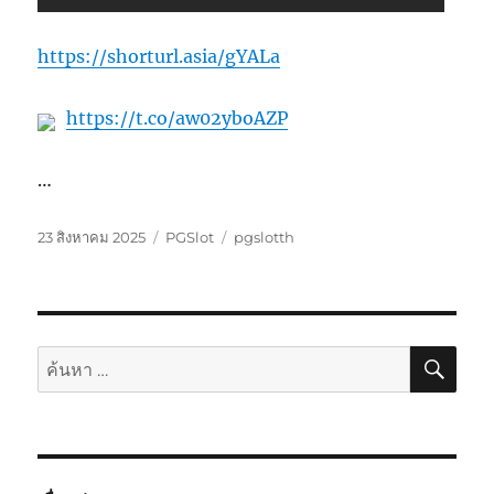
https://shorturl.asia/gYALa
https://t.co/aw02yboAZP
…
เขียน
หมวด
ป้าย
23 สิงหาคม 2025
PGSlot
pgslotth
เมื่อ
หมู่
กำกับ
ค้นห
ค้นหา: