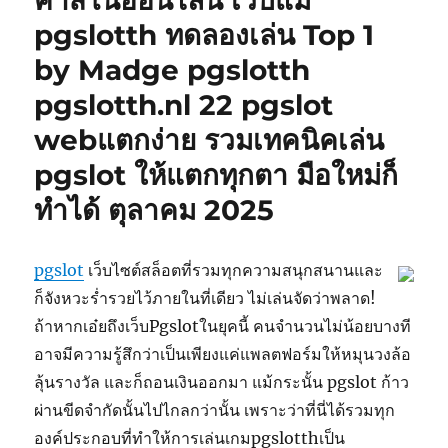
คาสิโนออนไลน์ เว็บแม่
pgslotth ทดลองเล่น Top 1
by Madge pgslotth
pgslotth.nl 22 pgslot
webแตกง่าย รวมเทคนิคเล่น
pgslot ให้แตกทุกตา มือใหม่ก็
ทำได้ ตุลาคม 2025
pgslot
เว็บไซต์สล็อตที่รวมทุกความสนุกสนานและ
ก็จังหวะร่ำรวยไว้ภายในที่เดียว ไม่เล่นจัดว่าพลาด!
ถ้าหากเอ๋ยถึงเว็บPgslotในยุคนี้ คนจำนวนไม่น้อยบางที
อาจมีความรู้สึกว่าเป็นเพียงแค่แพลตฟอร์มให้หมุนวงล้อ
ลุ้นรางวัล และก็ถอนเงินออกมา แม้กระนั้น pgslot ก้าว
ผ่านขีดจำกัดนั้นไปไกลกว่านั้น เพราะว่าที่นี่ได้รวมทุก
องค์ประกอบที่ทำให้การเล่นเกมpgslotthเป็น