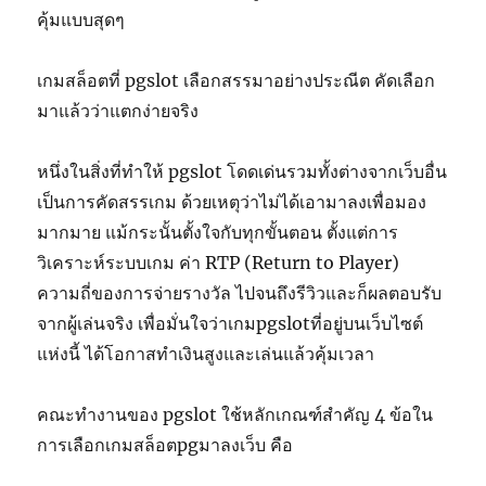
คุ้มแบบสุดๆ
เกมสล็อตที่ pgslot เลือกสรรมาอย่างประณีต คัดเลือก
มาแล้วว่าแตกง่ายจริง
หนึ่งในสิ่งที่ทำให้ pgslot โดดเด่นรวมทั้งต่างจากเว็บอื่น
เป็นการคัดสรรเกม ด้วยเหตุว่าไม่ได้เอามาลงเพื่อมอง
มากมาย แม้กระนั้นตั้งใจกับทุกขั้นตอน ตั้งแต่การ
วิเคราะห์ระบบเกม ค่า RTP (Return to Player)
ความถี่ของการจ่ายรางวัล ไปจนถึงรีวิวและก็ผลตอบรับ
จากผู้เล่นจริง เพื่อมั่นใจว่าเกมpgslotที่อยู่บนเว็บไซต์
แห่งนี้ ได้โอกาสทำเงินสูงและเล่นแล้วคุ้มเวลา
คณะทำงานของ pgslot ใช้หลักเกณฑ์สำคัญ 4 ข้อใน
การเลือกเกมสล็อตpgมาลงเว็บ คือ