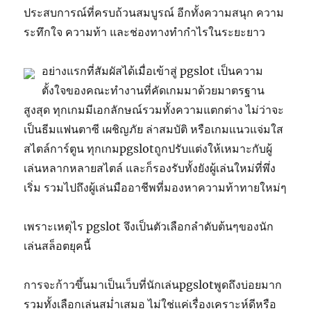
ประสบการณ์ที่ครบถ้วนสมบูรณ์ อีกทั้งความสนุก ความ
ระทึกใจ ความท้า และช่องทางทำกำไรในระยะยาว
อย่างแรกที่สัมผัสได้เมื่อเข้าสู่ pgslot เป็นความ
ตั้งใจของคณะทำงานที่คัดเกมมาด้วยมาตรฐาน
สูงสุด ทุกเกมมีเอกลักษณ์รวมทั้งความแตกต่าง ไม่ว่าจะ
เป็นธีมแฟนตาซี เผชิญภัย ล่าสมบัติ หรือเกมแนวแจ่มใส
สไตล์การ์ตูน ทุกเกมpgslotถูกปรับแต่งให้เหมาะกับผู้
เล่นหลากหลายสไตล์ และก็รองรับทั้งยังผู้เล่นใหม่ที่พึ่ง
เริ่ม รวมไปถึงผู้เล่นมืออาชีพที่มองหาความท้าทายใหม่ๆ
เพราะเหตุไร pgslot จึงเป็นตัวเลือกลำดับต้นๆของนัก
เล่นสล็อตยุคนี้
การจะก้าวขึ้นมาเป็นเว็บที่นักเล่นpgslotพูดถึงบ่อยมาก
รวมทั้งเลือกเล่นสม่ำเสมอ ไม่ใช่แค่เรื่องเคราะห์ดีหรือ