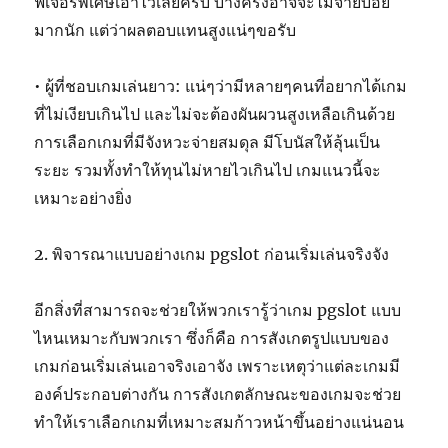
ฟีเจอร์พิเศษเอาไว้เลยครับ บางครั้งอาจจะไม่จ่ายบ่อย
มากนัก แต่ว่าผลตอบแทนสูงแน่ๆขอรับ
• ผู้ที่ชอบเกมเล่นยาว: แน่ๆว่ามีหลายๆคนที่อยากได้เกม
ที่ไม่เงียบเกินไป และไม่จะต้องผันผวนสูงเหลือเกินด้วย
การเลือกเกมที่มีจังหวะจ่ายสมดุล มีโบนัสให้ลุ้นเป็น
ระยะ รวมทั้งทำให้ทุนไม่หายไวเกินไป เกมแนวนี้จะ
เหมาะอย่างยิ่ง
2. พิจารณาแบบอย่างเกม pgslot ก่อนเริ่มเล่นจริงจัง
อีกสิ่งที่สามารถจะช่วยให้พวกเรารู้ว่าเกม pgslot แบบ
ไหนเหมาะกับพวกเรา ซึ่งก็คือ การสังเกตรูปแบบของ
เกมก่อนเริ่มเล่นเอาจริงเอาจัง เพราะเหตุว่าแต่ละเกมมี
องค์ประกอบต่างกัน การสังเกตลักษณะของเกมจะช่วย
ทำให้เราเลือกเกมที่เหมาะสมก้าวหน้าขึ้นอย่างแน่นอน