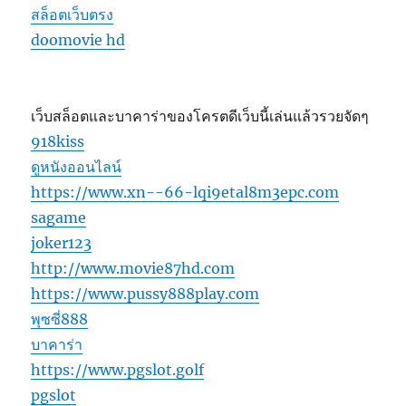
สล็อตเว็บตรง
doomovie hd
เว็บสล็อตและบาคาร่าของโครตดีเว็บนี้เล่นแล้วรวยจัดๆ
918kiss
ดูหนังออนไลน์
https://www.xn--66-lqi9etal8m3epc.com
sagame
joker123
http://www.movie87hd.com
https://www.pussy888play.com
พุซซี่888
บาคาร่า
https://www.pgslot.golf
pgslot