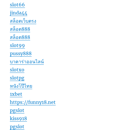
slot66
jinda44
สล็อตเว็บตรง
สล็อต888
สล็อต888
slot99
pussy888
บาคาร่าออนไลน์
slotxo
slotpg
หนังโป๊ไทย
1xbet
https://funny18.net
pgslot
kiss918
pgslot