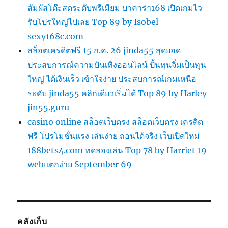
สัมผัสโต๊ะสดระดับพรีเมียม บาคาร่า168 เปิดเกมไว
รับโปรใหญ่ไปเลย Top 89 by Isobel
sexy168c.com
สล็อตเครดิตฟรี 15 ก.ค. 26 jinda55 สุดยอด
ประสบการณ์ความบันเทิงออนไลน์ ปั้นทุนจิ๋มเป็นทุน
ใหญ่ ได้เงินเร็ว เข้าใจง่าย ประสบการณ์เกมเหนือ
ระดับ jinda55 คลิกเดียวเริ่มได้ Top 89 by Harley
jin55.guru
casino online สล็อตเว็บตรง สล็อตเว็บตรง เครดิต
ฟรี โปรโมชั่นแรง เล่นง่าย ถอนได้จริง เว็บเปิดใหม่
188bets4.com ทดลองเล่น Top 78 by Harriet 19
webแตกง่าย September 69
คลังเก็บ