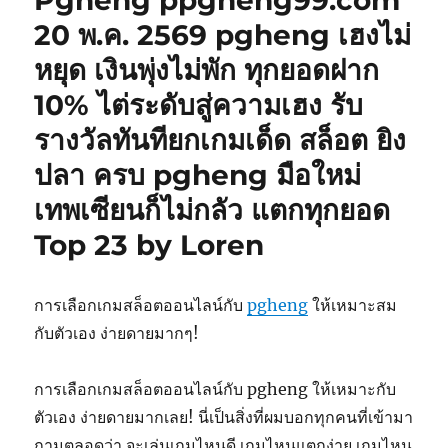
Pgheng ppgheng99.com
20 พ.ค. 2569 pgheng เฮงไม่
หยุด เงินพุ่งไม่พัก ทุกยอดฝาก
10% ไต่ระดับสู่ความเฮง รับ
รางวัลทันทียกเกมเด็ด สล็อต ยิง
ปลา ครบ pgheng มือใหม่
เทพเซียนก็ไม่กลัว แตกทุกยอด
Top 23 by Loren
การเลือกเกมสล็อตออนไลน์กับ
pgheng
ให้เหมาะสม
กับตัวเอง ง่ายดายมากๆ!
การเลือกเกมสล็อตออนไลน์กับ pgheng ให้เหมาะกับ
ตัวเอง ง่ายดายมากเลย! นี่เป็นสิ่งที่ผมบอกทุกคนที่เข้ามา
ถามตลอดว่า จะเล่นเกมไหนดี เกมไหนแตกง่าย เกมไหน