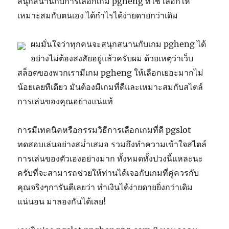
สนุกสนานกับการเลือกเกม pgheng ที่ใช่ เลือกให้
เหมาะสมกับตนเอง ได้กำไรได้ง่ายดายกว่าเดิม
ผมมั่นใจว่าทุกคนจะสนุกสนานกับเกม pgheng ได้
อย่างไม่ต้องสงสัยอยู่แล้วครับผม ด้วยเหตุว่าเว็บ
สล็อตของพวกเรามีเกม pgheng ให้เลือกเยอะมากไม่
น้อยเลยทีเดียว มันต้องมีเกมที่ดีและเหมาะสมกับสไตล์
การเล่นของคุณอย่างแน่แท้
การมีเทคนิคหรือกรรมวิธีการเลือกเกมที่ดี pgslot
ทดสอบเล่นอย่างสม่ำเสมอ รวมถึงทำความเข้าใจสไตล์
การเล่นของตัวเองอย่างมาก ทั้งหมดทั้งปวงนี้แหละนะ
ครับที่จะสามารถช่วยให้ท่านได้เจอกับเกมที่คู่ควรกับ
คุณจริงๆการันตีเลยว่า ทำเงินได้ง่ายดายยิ่งกว่าเดิม
แน่นอน มาลองกันได้เลย!