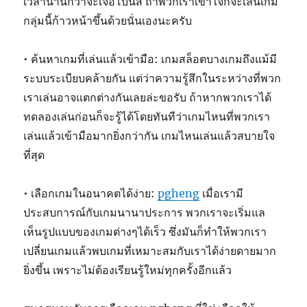
เวลานานกว่าจะเจอโบนัส ถ้าพวกเราเข้าใจก็จะเล่นเกม
กลุ่มนี้ก้าวหน้าขึ้นด้วยนั่นเองนะครับ
• ค้นหาเกมที่เล่นแล้วเข้ามือ: เกมสล็อตบางเกมถึงแม้มี
ระบบระเบียบคล้ายกัน แต่ว่าความรู้สึกในระหว่างที่พวก
เราเล่นอาจแตกต่างกันเลยล่ะขอรับ ถ้าหากพวกเราได้
ทดลองเล่นก่อนก็จะรู้ได้โดยทันทีว่าเกมไหนที่พวกเรา
เล่นแล้วเข้ามือมากยิ่งกว่ากัน เกมไหนเล่นแล้วสบายใจ
ที่สุด
• เลือกเกมในอนาคตได้ง่าย:
pgheng
เมื่อเรามี
ประสบการณ์กับเกมนานาประการ พวกเราจะเริ่มแล
เห็นรูปแบบของเกมต่างๆได้เร็ว ซึ่งมันก็ทำให้พวกเรา
เปลี่ยนเกมแล้วพบเกมที่เหมาะสมกับเราได้ง่ายดายมาก
ยิ่งขึ้น เพราะไม่ต้องเรียนรู้ใหม่ทุกครั้งอีกแล้ว