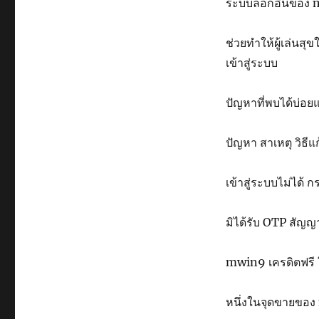
ระบบล็อกอินของ
ช่วยทำให้ผู้เล่นสุ
เข้าสู่ระบบ
ปัญหาที่พบได้บ่อ
ปัญหา สาเหตุ วิธีแ
เข้าสู่ระบบไม่ได้ 
มิได้รับ OTP สัญญ
mwin9 เครดิตฟรี ใ
หนึ่งในจุดขายของ