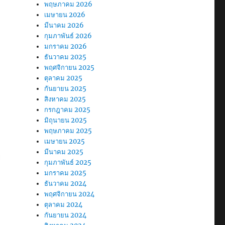
พฤษภาคม 2026
เมษายน 2026
มีนาคม 2026
กุมภาพันธ์ 2026
มกราคม 2026
ธันวาคม 2025
พฤศจิกายน 2025
ตุลาคม 2025
กันยายน 2025
สิงหาคม 2025
กรกฎาคม 2025
มิถุนายน 2025
พฤษภาคม 2025
เมษายน 2025
มีนาคม 2025
ย
กุมภาพันธ์ 2025
มกราคม 2025
ธันวาคม 2024
พฤศจิกายน 2024
ตุลาคม 2024
กันยายน 2024