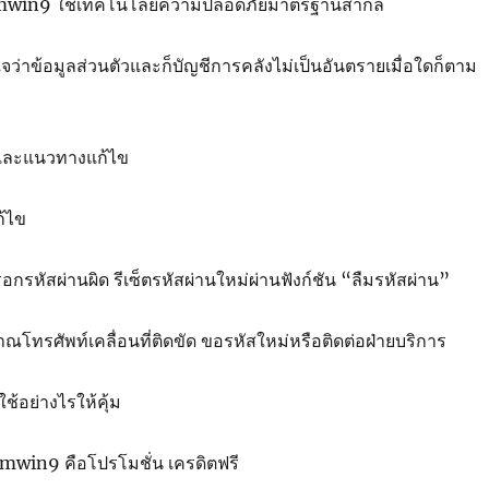
 mwin9 ใช้เทคโนโลยีความปลอดภัยมาตรฐานสากล
ขใจว่าข้อมูลส่วนตัวและก็บัญชีการคลังไม่เป็นอันตรายเมื่อใดก็ตาม
ยและแนวทางแก้ไข
ก้ไข
กรอกรหัสผ่านผิด รีเซ็ตรหัสผ่านใหม่ผ่านฟังก์ชัน “ลืมรหัสผ่าน”
าณโทรศัพท์เคลื่อนที่ติดขัด ขอรหัสใหม่หรือติดต่อฝ่ายบริการ
ช้อย่างไรให้คุ้ม
 mwin9 คือโปรโมชั่น เครดิตฟรี