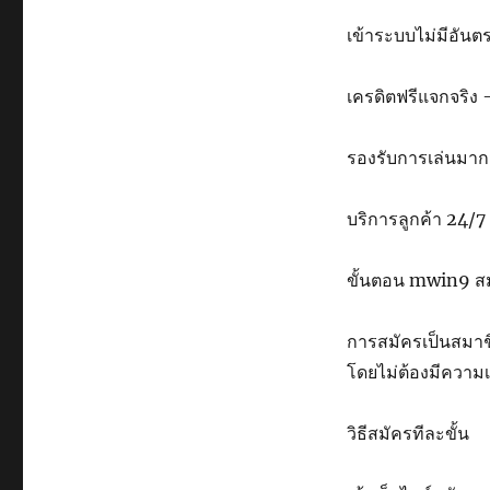
เข้าระบบไม่มีอันต
เครดิตฟรีแจกจริง 
รองรับการเล่นมาก
บริการลูกค้า 24/
ขั้นตอน mwin9 สม
การสมัครเป็นสมาชิก
โดยไม่ต้องมีความ
วิธีสมัครทีละขั้น