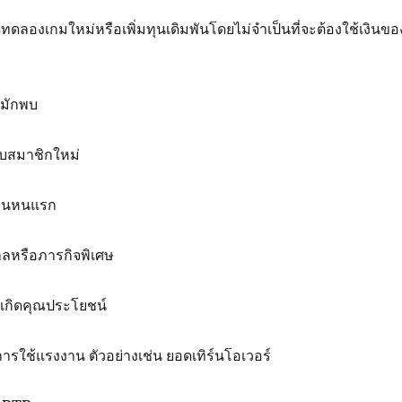
นได้ทดลองเกมใหม่หรือเพิ่มทุนเดิมพันโดยไม่จำเป็นที่จะต้องใช้เงินขอ
่มักพบ
ับสมาชิกใหม่
เงินหนแรก
ลหรือภารกิจพิเศษ
้เกิดคุณประโยชน์
รใช้แรงงาน ตัวอย่างเช่น ยอดเทิร์นโอเวอร์