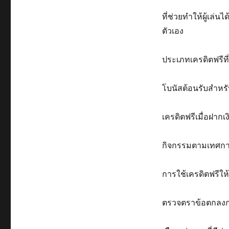
ที่ช่วยทำให้ผู้เล่
ตัวเอง
ประเภทเครดิตฟรีที
โบนัสต้อนรับสำหร
เครดิตฟรีเมื่อฝาก
กิจกรรมตามเทศกา
การใช้เครดิตฟรีให
ตรวจตราข้อตกลงกา